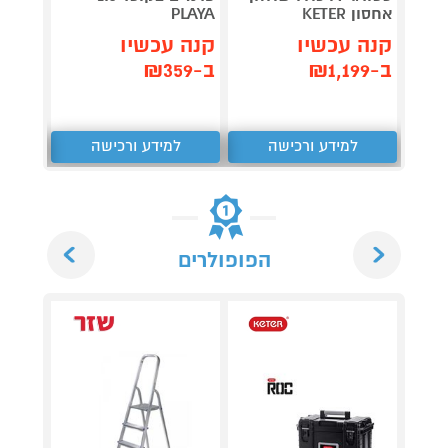
אחסון KETER
PLAYA
CHEF
קנה עכשיו
קנה עכשיו
קנה 
ב-₪1,199
ב-₪359
ב-₪239
למידע ורכישה
למידע ורכישה
ל
Next
Previous
הפופולרים