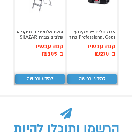
ארגז כלים 22 מקצועי
סולם אלומיניום תיקני 4
כננת 
Professional Gear כתר
שלבים מבית SHAZAR
למשקלים 250
קנה עכשיו
קנה עכשיו
קנה 
ב-₪270
ב-₪205
ב-₪389
למידע ורכישה
למידע ורכישה
ל
הרשמו ותוכלו להיות