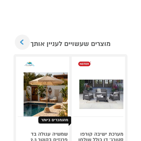
Next
מוצרים שעשויים לעניין אותך
מהנמכרים ביותר
מערכת ישיבה קורפו
שמשיה עגולה בד
מנגל 
סטורג' דו כולל שולחן
פרנזים בקוטר 2.3