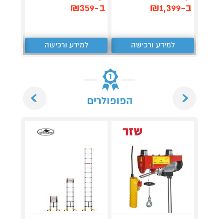
,230
ב-₪1,399
ב-₪359
₪
למידע ורכישה
למידע ורכישה
ל
Next
Previous
הפופולרים