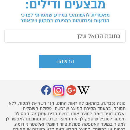
מבצעים ודילים:
מאשר/ת להשתמש במידע שמסרתי לצרכי
הודעות ופרסומות כמפורט בתקנון שבאתר
קונה נכבד/ה, בהתאם להוראות החוק, הנך רשאי/ת למסור, ללא
תמורה, במעמד מסירת המוצר שרכשת, פסולת חשמלית
ואלקטרונית דומה למוצר אותו רכשת בבית עסק זה. הפסולת
תימסר למוביל שיספק לך את המוצר שרכשת ומחובתו לאפשר לך
למסור במועד האספקה פסולת ציוד חשמלי ואלקטרוני דומה,
בכמות או במשקל, למוצר החדש וזאת ללא תשלום או תמורה