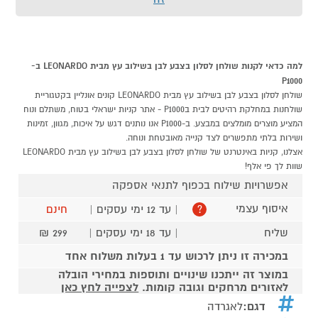
למה כדאי לקנות שולחן לסלון בצבע לבן בשילוב עץ מבית LEONARDO ב-
P1000
שולחן לסלון בצבע לבן בשילוב עץ מבית LEONARDO קונים אונליין בקטגוריית
שולחנות במחלקת רהיטים לבית בP1000 - אתר קניות ישראלי בטוח, משתלם ונוח
המציע מוצרים מומלצים במבצע. ב-P1000 אנו נותנים דגש על איכות, מגוון, זמינות
ושירות בלתי מתפשרים לצד קנייה מאובטחת ונוחה.
אצלנו, קניות באינטרנט של שולחן לסלון בצבע לבן בשילוב עץ מבית LEONARDO
שוות לך פי אלף!
אפשרויות שילוח בכפוף לתנאי אספקה
איסוף עצמי
| עד 12 ימי עסקים |
חינם
?
שליח
| עד 18 ימי עסקים |
299 ₪
במכירה זו ניתן לרכוש עד 1 בעלות משלוח אחד
במוצר זה ייתכנו שינויים ותוספות במחירי הובלה
לאזורים מרחקים וגובה קומות.
לצפייה לחץ כאן
דגם:
לאגרדה