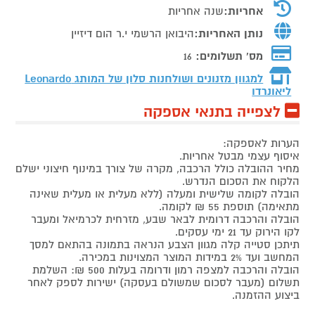
אחריות:
שנה אחריות
נותן האחריות:
היבואן הרשמי י.ר הום דיזיין
מס' תשלומים:
16
למגוון מזנונים ושולחנות סלון של המותג
Leonardo
ליאונרדו
לצפייה בתנאי אספקה
הערות לאספקה:
איסוף עצמי מבטל אחריות.
מחיר ההובלה כולל הרכבה, מקרה של צורך במינוף חיצוני ישלם
הלקוח את הסכום הנדרש.
הובלה לקומה שלישית ומעלה (ללא מעלית או מעלית שאינה
מתאימה) תוספת 55 ₪ לקומה.
הובלה והרכבה דרומית לבאר שבע, מזרחית לכרמיאל ומעבר
לקו הירוק עד 21 ימי עסקים.
תיתכן סטייה קלה מגוון הצבע הנראה בתמונה בהתאם למסך
המחשב ועד 2% במידות המוצר המצוינות במכירה.
הובלה והרכבה למצפה רמון ודרומה בעלות 500 ₪: השלמת
תשלום (מעבר לסכום שמשולם בעסקה) ישירות לספק לאחר
ביצוע ההזמנה.