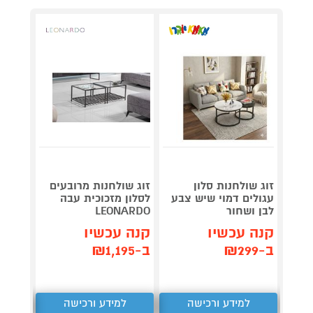
זוג שולחנות סלון
זוג שולחנות מרובעים
שולחן 
עגולים דמוי שיש צבע
לסלון מזכוכית עבה
בציפוי
לבן ושחור
LEONARDO
רגלי ב
קנה עכשיו
קנה עכשיו
קנה 
ב-₪299
ב-₪1,195
ב-₪1,290
למידע ורכישה
למידע ורכישה
ל