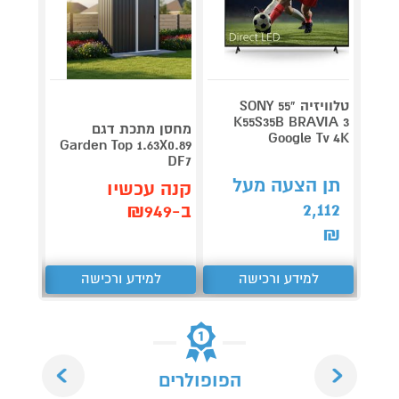
טלוויזיה "55 SONY
V 140
K55S35B BRAVIA 3
מחסן מתכת דגם
Google Tv 4K
תדירא
Garden Top 1.63X0.89
DF7
תן הצעה מעל
תן 
קנה עכשיו
,062
2,112
ב-₪949
₪
₪
למידע ורכישה
למידע ורכישה
ל
Next
Previous
הפופולרים