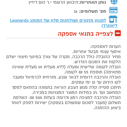
נותן האחריות:
היבואן הרשמי י.ר הום דיזיין
מס' תשלומים:
16
למגוון מזנונים ושולחנות סלון של המותג
Leonardo
ליאונרדו
לצפייה בתנאי אספקה
הערות לאספקה:
איסוף עצמי מבטל אחריות.
מחיר ההובלה כולל הרכבה, מקרה של צורך במינוף חיצוני ישלם
הלקוח את הסכום הנדרש.
הובלה לקומה שלישית ומעלה (ללא מעלית או מעלית שאינה
מתאימה) תוספת 55 ₪ לקומה.
הובלה והרכבה דרומית לבאר שבע, מזרחית לכרמיאל ומעבר
לקו הירוק עד 21 ימי עסקים.
תיתכן סטייה קלה מגוון הצבע הנראה בתמונה בהתאם למסך
המחשב ועד 2% במידות המוצר המצוינות במכירה.
הובלה והרכבה למצפה רמון ודרומה בעלות 500 ₪: השלמת
תשלום (מעבר לסכום שמשולם בעסקה) ישירות לספק לאחר
ביצוע ההזמנה.