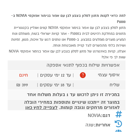
למה כדאי לקנות מזנון לסלון בצבע לבן עם אפור בגימור אפוקסי NOVIA ב-
P1000
מזנון לסלון בצבע לבן עם אפור בגימור אפוקסי NOVIA קונים אונליין בקטגוריית
מזנונים במחלקת רהיטים לבית בP1000 - אתר קניות ישראלי בטוח, משתלם ונוח
המציע מוצרים מומלצים במבצע. ב-P1000 אנו נותנים דגש על איכות, מגוון, זמינות
ושירות בלתי מתפשרים לצד קנייה מאובטחת ונוחה.
אצלנו, קניות באינטרנט של מזנון לסלון בצבע לבן עם אפור בגימור אפוקסי NOVIA
שוות לך פי אלף!
אפשרויות שילוח בכפוף לתנאי אספקה
איסוף עצמי
| עד 12 ימי עסקים |
חינם
?
שליח
| עד 18 ימי עסקים |
399 ₪
במכירה זו ניתן לרכוש עד 1 בעלות משלוח אחד
במוצר זה ייתכנו שינויים ותוספות במחירי הובלה
לאזורים מרחקים וגובה קומות.
לצפייה לחץ כאן
דגם:
NOVIA
אחריות:
שנה