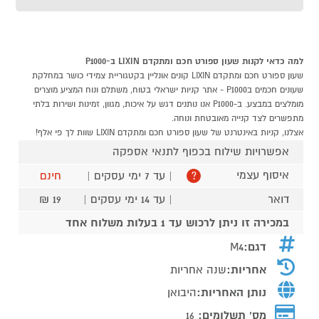
למה כדאי לקנות שעון ספורט חכם ומתקדם LIXIN ב-P1000
שעון ספורט חכם ומתקדם LIXIN קונים אונליין בקטגוריית צמידי כושר במחלקת
שעונים חכמים בP1000 - אתר קניות ישראלי בטוח, משתלם ונוח המציע מוצרים
מומלצים במבצע. ב-P1000 אנו נותנים דגש על איכות, מגוון, זמינות ושירות בלתי
מתפשרים לצד קנייה מאובטחת ונוחה.
אצלנו, קניות באינטרנט של שעון ספורט חכם ומתקדם LIXIN שוות לך פי אלף!
אפשרויות שילוח בכפוף לתנאי אספקה
איסוף עצמי
| עד 7 ימי עסקים |
חינם
?
דואר
| עד 14 ימי עסקים |
19 ₪
במכירה זו ניתן לרכוש עד 1 בעלות משלוח אחד
דגם:
M4
אחריות:
שנה אחריות
נותן האחריות:
היבואן
מס' תשלומים:
16