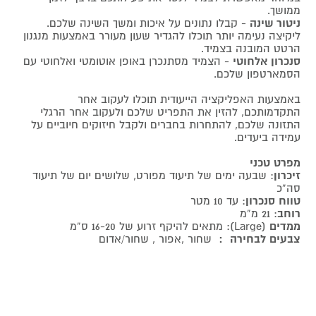
ממושך.
ניטור שינה
- קבלו נתונים על איכות ומשך השינה שלכם.
ליקיצה נעימה יותר תוכלו להגדיר שעון מעורר באמצעות מנגנון
הרטט המובנה בצמיד.
סנכרון אלחוטי
- הצמיד מסתנכרן באופן אוטומטי ואלחוטי עם
הסמארטפון שלכם.
באמצעות האפליקציה הייעודית תוכלו לעקוב אחר
התקדמותכם, להזין את התפריט שלכם ולעקוב אחר הרגלי
התזונה שלכם, להתחרות בחברים ולקבל חיזוקים חיוביים על
עמידה ביעדים.
מפרט טכני
זיכרון
: שבעה ימים של תיעוד מפורט, שלושים יום של תיעוד
סה”כ
טווח סנכרון
: עד 10 מטר
רוחב
: 21 מ”מ
ממדים
(Large): מתאים להיקף זרוע של 16-20 ס”מ
צבעים לבחירה :
שחור ,אפור , שחור/אדום