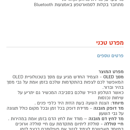
מתחבר בקלות לסמארטפון באמצעות Bluetooth
מפרט טכני
פרטים נוספים
מפרט המוצר
מסך OLED
- הצמיד החדש מגיע עם מסך בטכנולוגיית OLED
המאפשר לכם לצפות בהתקדמות שלכם בזמן אמת על גבי מסך
בהיר וברור.
כאשר הטלפון הנייד שלכם בסביבה המכשיר גם יתריע על
שיחות נכנסות
מיוחד
: הצגת השעה בעת הזזת היד כלפי פנים .
מד דופק מובנה
- מדידת דופק בכל זמן ובכל מקום כולל תצוגה
על גבי השעון
מד לחץ דם מובנה
– מודד את לחץ הדם בזמן אמת במהירות .
חיי סוללה -
סוללת ליתיום מתקדמת עם חיי סוללה ארוכים
במיוחד מאפשרת לצמיד לנטר את פעילותכם ברצף לזמן