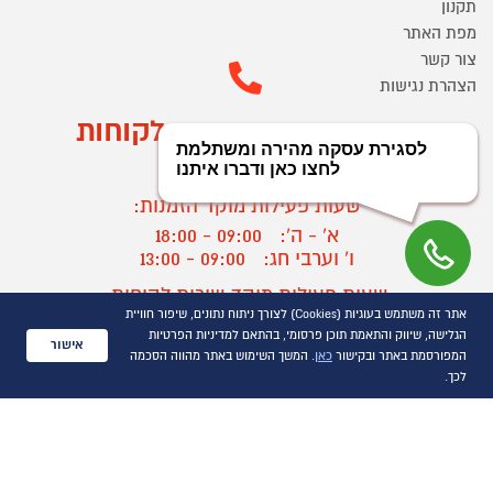
תקנון
מפת האתר
צור קשר
הצהרת נגישות
מוקד הזמנות ושירות לקוחות
03-9545370
שעות פעילות מוקד הזמנות:
א' - ה':
09:00 - 18:00
ו' וערבי חג:
09:00 - 13:00
שעות פעילות מוקד שירות לקוחות:
אתר זה משתמש בעוגיות (Cookies) לצורך ניתוח נתונים, שיפור חוויית
א' - ד':
09:00 - 16:30
הגלישה, שיווק והתאמת תוכן פרסומי, בהתאם למדיניות הפרטיות
ה :
09:00 - 16:00
אישור
המפורסמת באתר ובקישור
כאן
. המשך השימוש באתר מהווה הסכמה
חול המועד
09:00 - 15:00
לכך.
?
יצירת קשר/ביטול הזמנה