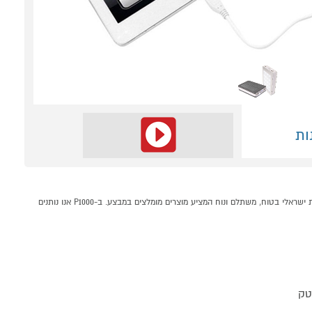
ות
סוללת גיבוי וחרום סולארית עם תאורת לד קונים אונליין בקטגוריית תחנות כוח, סוללות נטענות, שעוני חירום במחלקת תחנות כוח, סוללות נטענות, שעוני חירום בP1000 - אתר קניות ישראלי בטוח, משתלם ונוח המציע מוצרים מומלצים במבצע. ב-P1000 אנו נותנים
טק