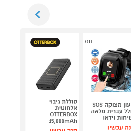
Next
GTI
סוללת גיבוי
שעון מצוקה SOS
אלחוטית
סוללת גי
לל עברית מלאה
OTTERBOX
דגם 
יחות וידאו
15,000mAh
BL6000M
ה עכשיו
קנה עכשיו