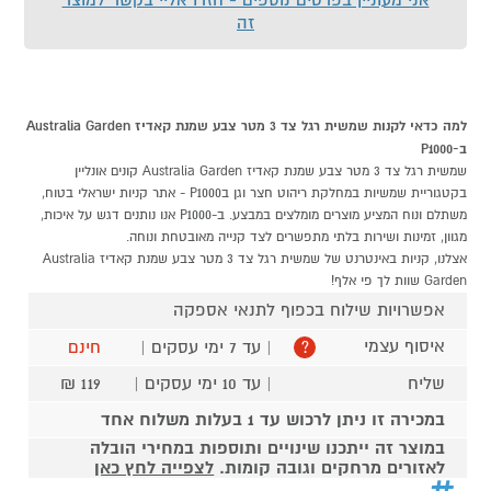
זה
למה כדאי לקנות שמשית רגל צד 3 מטר צבע שמנת קאדיז Australia Garden
ב-P1000
שמשית רגל צד 3 מטר צבע שמנת קאדיז Australia Garden קונים אונליין
בקטגוריית שמשיות במחלקת ריהוט חצר וגן בP1000 - אתר קניות ישראלי בטוח,
משתלם ונוח המציע מוצרים מומלצים במבצע. ב-P1000 אנו נותנים דגש על איכות,
מגוון, זמינות ושירות בלתי מתפשרים לצד קנייה מאובטחת ונוחה.
אצלנו, קניות באינטרנט של שמשית רגל צד 3 מטר צבע שמנת קאדיז Australia
Garden שוות לך פי אלף!
אפשרויות שילוח בכפוף לתנאי אספקה
איסוף עצמי
| עד 7 ימי עסקים |
חינם
?
שליח
| עד 10 ימי עסקים |
119 ₪
במכירה זו ניתן לרכוש עד 1 בעלות משלוח אחד
במוצר זה ייתכנו שינויים ותוספות במחירי הובלה
לאזורים מרחקים וגובה קומות.
לצפייה לחץ כאן