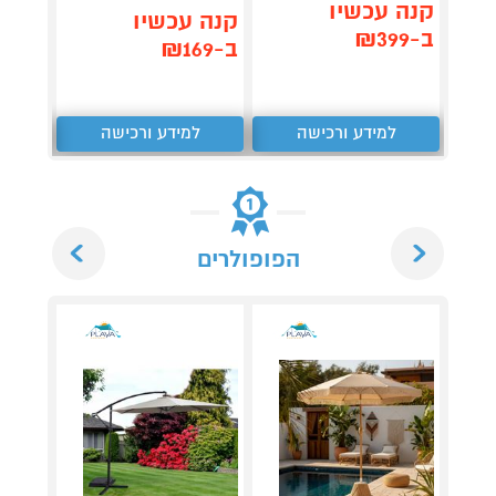
קנה עכשיו
תן 
קנה עכשיו
ב-₪399
,230
ב-₪169
₪
למידע ורכישה
למידע ורכישה
ל
Next
Previous
הפופולרים