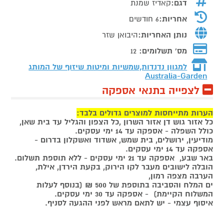
דגם:
קאדיז שמנת
אחריות:
6 חודשים
נותן האחריות:
היבואן שזר
מס' תשלומים:
12
למגוון נדנדות,שמשיות ומיטות שיזוף של המותג
Australia-Garden
לצפייה בתנאי אספקה
הערות מתייחסות למוצרים גדולים בלבד:
כל אזור גוש דן אזור השרון ,כל הצפון והגליל עד בית שאן,
כולל השפלה - אספקה עד 14 ימי עסקים.
מודיעין, ירושלים, בית שמש, אשדוד ואשקלון בדרום -
אספקה עד 14 ימי עסקים.
באר שבע, אספקה עד 21 ימי עסקים - ללא תוספת תשלום.
הובלה לישובים מעבר לקו הירוק, בקעת הירדן, אילת,
הערבה מצפה רמון,
ים המלח והסביבה בתוספת של 500 ₪ (בנוסף לעלות
המשלוח הקיימת) - אספקה עד 30 ימי עסקים.
איסוף עצמי - יש לתאם מראש לפני ההגעה לסניף.