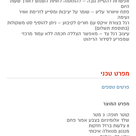
אפשרות להטיית גובה – להתאמה לזוויות השמש לאורך שעות
היום
פתח איוורור עליון – שומר על יציבות ומסייע לזרימת אוויר
נעימה
רגל בצורת איקס עם חורים לקיבוע – ניתן להוסיף סט משקולות
(בתוספת תשלום)
עיצוב רגל צד – מאפשר הצללה חכמה ללא עמוד מרכזי
שמפריע לסידור הריהוט
מפרט טכני
פרטים נוספים
מפרט המוצר
קוטר חופה: 3 מטר
שלד אלומיניום בצבע אפור פחם
8 צלעות ברזל חזקות
מנגנון מנואלה איכותי