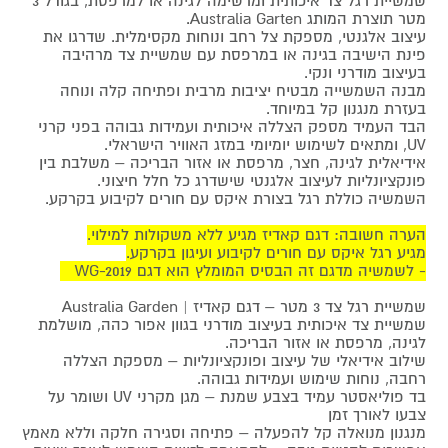
שמשיית רגל צד איכותית ומרשימה לגינה או למרפסת, בגודל 3
מטר תוצרת המותג Australia Garten.
עיצוב אלגנטי, מספקת צל רחב ונוחות מקסימלית. שדרגו את
פינת הישיבה בגינה או במרפסת עם שמשיית צד מרהיבה
בעיצוב מודרני ונקי.
מבנה השמשייה מבטיח יציבות מרבית ופתיחה קלה ונוחה
בעזרת מנגנון קל במיוחד.
הבד העמיד מספק הצללה איכותית ועמידות גבוהה בפני קרני
UV, ומתאים לשימוש יומיומי במזג האוויר הישראלי.
אידיאלית לגינה, חצר, מרפסת או אזור הבריכה – משלבת בין
פונקציונליות לעיצוב אלגנטי שישדרג כל חלל חיצוני.
השמשיה כוללת רגל בצורת איקס עם חורים לקיבוע בקרקע.
הערה חשובה: דגם קאדיז מגיע ללא משקולות למילוי.
מגיע רגל איקס עם חורים לקיבוע ועיגון בקרקע.
- לשמשיה מדגם זה הבסיס המומלץ הוא דגם WG-2019
שמשיית רגל צד 3 מטר – דגם קאדיז | Australia Garden
שמשיית צד איכותית בעיצוב מודרני בגוון אפור כהה, מושלמת
לגינה, מרפסת או אזור הבריכה.
שילוב אידיאלי של עיצוב ופונקציונליות – מספקת הצללה
רחבה, נוחות שימוש ועמידות גבוהה.
בד פוליאסטר עמיד בצבע שמנת – מגן מקרני UV ושומר על
צבעו לאורך זמן
מנגנון מנואלה קל להפעלה – פתיחה וסגירה חלקה וללא מאמץ