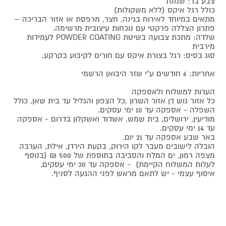
צבע בד: שמנת
כולל רגל איקס (ללא משקולות)
מתאים במיוחד לאירוח בגינה, חצר, מרפסת או אזור הבריכה –
פתרון הצללה פרקטי עם נוכחות עיצובית מרשימה.
שלדה: מתכת צבועה בשיטת POWDER COATING לעמידות
מירבית
סוג בסיס: רגל בצורת איקס עם חורים לקיבוע בקרקע.
אחריות: 6 חודשים ע"י שזר היבואן הרשמי
הערות למשלוח ולאספקה
כל אזור גוש דן אזור השרון ,כל הצפון והגליל עד בית שאן, כולל
השפלה - אספקה עד 10 ימי עסקים.
מודיעין, ירושלים, בית שמש, אשדוד ואשקלון בדרום - אספקה
עד 14 ימי עסקים.
באר שבע אספקה עד 21 יום.
הובלה לישובים מעבר לקו הירוק, בקעת הירדן, אילת, הערבה
מצפה רמון, ים המלח והסביבה בתוספת של 500 ₪ (בנוסף
לעלות המשלוח הקיימת) - אספקה עד 30 ימי עסקים.
איסוף עצמי - יש לתאם מראש לפני ההגעה לסניף.