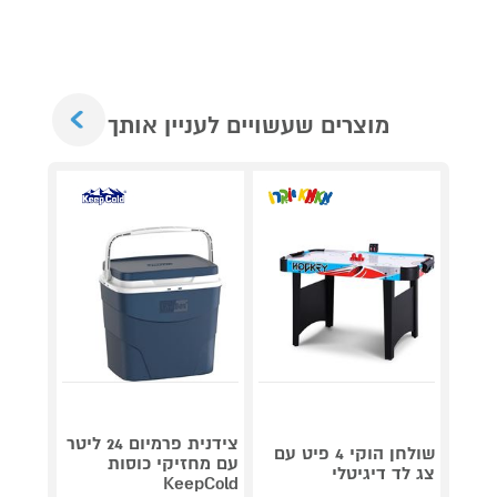
Next
מוצרים שעשויים לעניין אותך
טאבון 
DFIRE
צידנית פרמיום 24 ליטר
שולחן הוקי 4 פיט עם
OO103 נינג'ה
עם מחזיקי כוסות
צג לד דיגיטלי
KeepCold