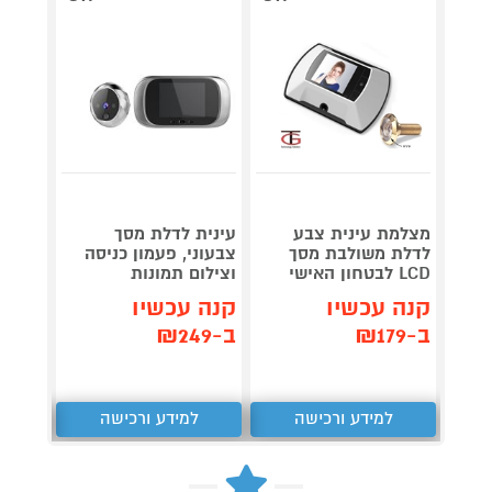
מצלמת עינית צבע
עינית לדלת מסך
לדלת משולבת מסך
צבעוני, פעמון כניסה
חיישן
LCD לבטחון האישי
וצילום תמונות
כפעמו
קנה עכשיו
קנה עכשיו
קנה 
ב-₪179
ב-₪249
ב-₪279
למידע ורכישה
למידע ורכישה
ל