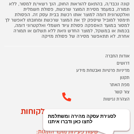
קונה נכבד/ה, בהתאם להוראות החוק, הנך רשאי/ת למסור, ללא
תמורה, במעמד מסירת המוצר שרכשת, פסולת חשמלית
ואלקטרונית דומה למוצר אותו רכשת בבית עסק זה. הפסולת
תימסר למוביל שיספק לך את המוצר שרכשת ומחובתו לאפשר לך
למסור במועד האספקה פסולת ציוד חשמלי ואלקטרוני דומה,
בכמות או במשקל, למוצר החדש וזאת ללא תשלום או תמורה
אחרת. לא תתאפשר מסירה של פסולת מזיקה
אודות החברה
דרושים
מדיניות פרטיות ואבטחת מידע
תקנון
מפת האתר
צור קשר
הצהרת נגישות
מוקד הזמנות ושירות לקוחות
03-9545370
שעות פעילות מוקד הזמנות: