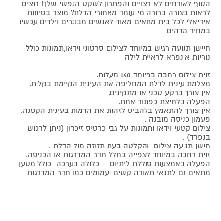
הסוף לאורחים לא רצויים והפתרון לשקט הנפשי שלך! רוצים
לראות בצורה ברורה מי עומד מאחורי הדלת? מוצר בטיחות
אידיאלי לכל בית מתאים מאוד לאנשים מבוגרים וילדים עכשיו
במחיר מדהים
חיישן תנועה רגיש במיוחד לצילום סרטוני וידאו,תמונות כולל
נוריות אינפרא לראיית לילה
זוית צילום רחבה במיוחד 140 מעלות.
מצלמת עינית לדלת המחליפה את העינית הקיימת בקלות.
אין צורך ברקע טכני או מתקינים.
הפעלה בלחיצת כפתור אחת.
אין צורך להתאמץ בלהביט לזהות את הדמות בעינית הקטנה.
פעמון כניסה מובנה .
צילום קטעי וידאו ותמונות על גבי כרטיס זיכרון (ניתן לרכוש
בנפרד) .
חישן תנועה צילום והקלטה בעת תזוזה מול הדלת .
זוית רחבה במיוחד לצפייה בחלל חדר המדרגות או הכניסה.
הפעלה באמצעות סוללת ליתיום - כלולה בערכה כולל מטען
מתאים גם לתנאי תאורה קשים ועמומים כמו חדר המדרגות