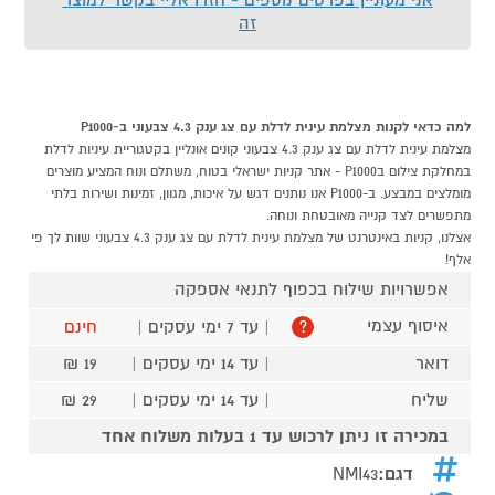
זה
למה כדאי לקנות מצלמת עינית לדלת עם צג ענק 4.3 צבעוני ב-P1000
מצלמת עינית לדלת עם צג ענק 4.3 צבעוני קונים אונליין בקטגוריית עיניות לדלת
במחלקת צילום בP1000 - אתר קניות ישראלי בטוח, משתלם ונוח המציע מוצרים
מומלצים במבצע. ב-P1000 אנו נותנים דגש על איכות, מגוון, זמינות ושירות בלתי
מתפשרים לצד קנייה מאובטחת ונוחה.
אצלנו, קניות באינטרנט של מצלמת עינית לדלת עם צג ענק 4.3 צבעוני שוות לך פי
אלף!
אפשרויות שילוח בכפוף לתנאי אספקה
איסוף עצמי
| עד 7 ימי עסקים |
חינם
?
דואר
| עד 14 ימי עסקים |
19 ₪
שליח
| עד 14 ימי עסקים |
29 ₪
במכירה זו ניתן לרכוש עד 1 בעלות משלוח אחד
דגם:
NMI43