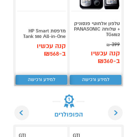
טלפון אלחוטי פנסוניק
טלפון
+ שלוחה PANASONIC
מדפסת HP Smart
TG6812
Tank 580 All-in-One
S3002 שחור
399
קנה עכשיו
₪
קנה 
קנה עכשיו
ב-₪568
ב-₪369
ב-₪360
למידע ורכישה
למידע ורכישה
ל
Next
Previous
הפופולרים
GTI
GTI