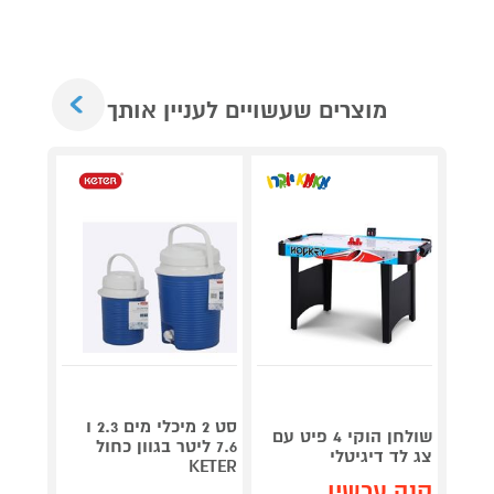
Next
מוצרים שעשויים לעניין אותך
גריל ח
דג
סט 2 מיכלי מים 2.3 ו
שולחן הוקי 4 פיט עם
OG853
7.6 ליטר בגוון כחול
צג לד דיגיטלי
KETER
קנה עכשיו