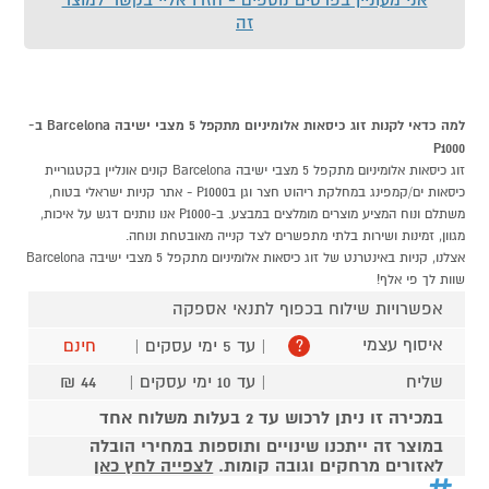
זה
למה כדאי לקנות זוג כיסאות אלומיניום מתקפל 5 מצבי ישיבה Barcelona ב-
P1000
זוג כיסאות אלומיניום מתקפל 5 מצבי ישיבה Barcelona קונים אונליין בקטגוריית
כיסאות ים/קמפינג במחלקת ריהוט חצר וגן בP1000 - אתר קניות ישראלי בטוח,
משתלם ונוח המציע מוצרים מומלצים במבצע. ב-P1000 אנו נותנים דגש על איכות,
מגוון, זמינות ושירות בלתי מתפשרים לצד קנייה מאובטחת ונוחה.
אצלנו, קניות באינטרנט של זוג כיסאות אלומיניום מתקפל 5 מצבי ישיבה Barcelona
שוות לך פי אלף!
אפשרויות שילוח בכפוף לתנאי אספקה
איסוף עצמי
| עד 5 ימי עסקים |
חינם
?
שליח
| עד 10 ימי עסקים |
44 ₪
במכירה זו ניתן לרכוש עד 2 בעלות משלוח אחד
במוצר זה ייתכנו שינויים ותוספות במחירי הובלה
לאזורים מרחקים וגובה קומות.
לצפייה לחץ כאן