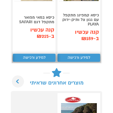
4 כיס
כיסא קמפינג מתקפל
כיסא במאי מפואר
מתקפל
עם גגון צל ותיק-ירוק
מתקפל דגם SAFARI
 CAMP
PLAYA
ilano
קנה עכשיו
קנה עכשיו
קנה 
ב-₪215
ב-₪189
ב-₪289
למידע ורכישה
למידע ורכישה
ל
Next
מוצרים אחרונים שראיתי