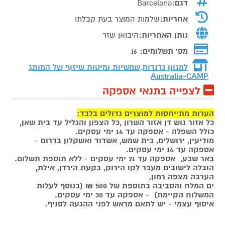
דגם:
Barcelona
אחריות:
שלמות המוצר בעת קבלתו
נותן האחריות:
היבואן שזר
מס' תשלומים:
16
למגוון נדנדות,שמשיות ומיטות שיזוף של המותג
Australia-CAMP
לצפייה בתנאי אספקה
הערות מתייחסות למוצרים גדולים בלבד:
כל אזור גוש דן אזור השרון ,כל הצפון והגליל עד בית שאן,
כולל השפלה - אספקה עד 14 ימי עסקים.
מודיעין, ירושלים, בית שמש, אשדוד ואשקלון בדרום -
אספקה עד 14 ימי עסקים.
באר שבע, אספקה עד 21 ימי עסקים - ללא תוספת תשלום.
הובלה לישובים מעבר לקו הירוק, בקעת הירדן, אילת,
הערבה מצפה רמון,
ים המלח והסביבה בתוספת של 500 ₪ (בנוסף לעלות
המשלוח הקיימת) - אספקה עד 30 ימי עסקים.
איסוף עצמי - יש לתאם מראש לפני ההגעה לסניף.