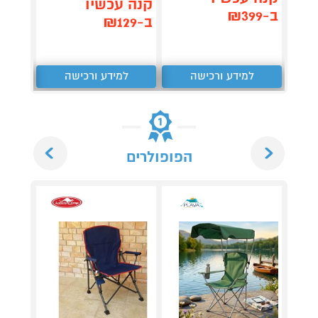
תן 
קנה עכשיו
ב-₪399
,367
ב-₪129
₪
למידע ורכישה
למידע ורכישה
ל
Next
Previous
הפופולרים