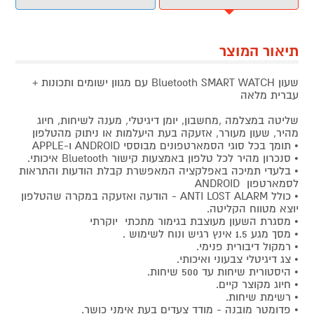
תיאור המוצר
שעון Bluetooth SMART WATCH עם מגוון ישומים ותכונות +
עברית מלאה
שליטה במצלמה ,מחשבון, יומן דיגיטלי, מענה לשיחות, חיוג
מהיר, שעון מעורר, אזעקה בעת היעלמות או ניתוק מהטלפון
• תומך בכל סוגי הסמארטפונים מבוססי ANDROID ו-APPLE
• סנכרון מהיר לכל טלפון באמצעות קישור Bluetooth איכותי.
• בלעדי תמיכה באפלקציה המאפשרת קבלת הודעות והתראות
לסמארטפון ANDROID
• כולל ANTI LOST ALARM - הודעה ואזעקה במקרה שהטלפון
יוצא מטווח הקליטה.
• מסגרת השעון מעוצבת בגימור מתכתי יוקרתי
• מסך מגע 1.5 אינץ רגיש ונוח לשימוש .
• רמקול דיבורית פנימי.
• צג דיגיטלי צבעוני ואיכותי.
• היסטורית שיחות עד 500 שיחות.
• חיוג מקוצר קיים.
• רשימת שיחות.
• פדומטר מובנה - מודד צעדים בעת אימני כושר.