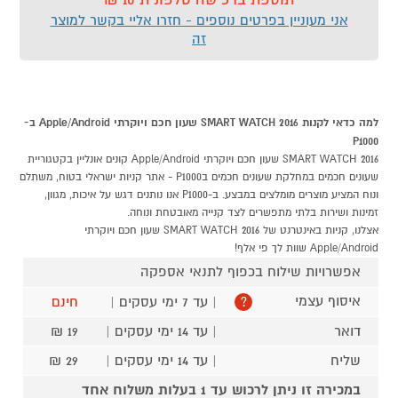
אני מעוניין בפרטים נוספים - חזרו אליי בקשר למוצר
זה
למה כדאי לקנות SMART WATCH 2016 שעון חכם ויוקרתי Apple/Android ב-
P1000
SMART WATCH 2016 שעון חכם ויוקרתי Apple/Android קונים אונליין בקטגוריית
שעונים חכמים במחלקת שעונים חכמים בP1000 - אתר קניות ישראלי בטוח, משתלם
ונוח המציע מוצרים מומלצים במבצע. ב-P1000 אנו נותנים דגש על איכות, מגוון,
זמינות ושירות בלתי מתפשרים לצד קנייה מאובטחת ונוחה.
אצלנו, קניות באינטרנט של SMART WATCH 2016 שעון חכם ויוקרתי
Apple/Android שוות לך פי אלף!
אפשרויות שילוח בכפוף לתנאי אספקה
איסוף עצמי
| עד 7 ימי עסקים |
חינם
?
דואר
| עד 14 ימי עסקים |
19 ₪
שליח
| עד 14 ימי עסקים |
29 ₪
במכירה זו ניתן לרכוש עד 1 בעלות משלוח אחד