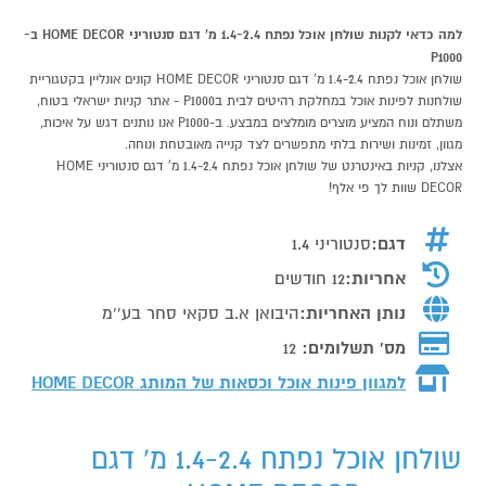
למה כדאי לקנות שולחן אוכל נפתח 1.4-2.4 מ' דגם סנטוריני HOME DECOR ב-
P1000
שולחן אוכל נפתח 1.4-2.4 מ' דגם סנטוריני HOME DECOR קונים אונליין בקטגוריית
שולחנות לפינות אוכל במחלקת רהיטים לבית בP1000 - אתר קניות ישראלי בטוח,
משתלם ונוח המציע מוצרים מומלצים במבצע. ב-P1000 אנו נותנים דגש על איכות,
מגוון, זמינות ושירות בלתי מתפשרים לצד קנייה מאובטחת ונוחה.
אצלנו, קניות באינטרנט של שולחן אוכל נפתח 1.4-2.4 מ' דגם סנטוריני HOME
DECOR שוות לך פי אלף!
דגם:
סנטוריני 1.4
אחריות:
12 חודשים
נותן האחריות:
היבואן א.ב סקאי סחר בע''מ
מס' תשלומים:
12
למגוון פינות אוכל וכסאות של המותג
HOME DECOR
שולחן אוכל נפתח 1.4-2.4 מ' דגם