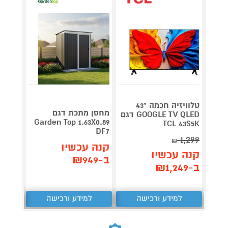
טלוויזיה חכמה "43
V 140
מחסן מתכת דגם
GOOGLE TV QLED דגם
תדירא
Garden Top 1.63X0.89
TCL 43S5K
DF7
1,299
₪
תן 
קנה עכשיו
קנה עכשיו
,062
ב-₪949
ב-₪1,249
₪
למידע ורכישה
למידע ורכישה
ל