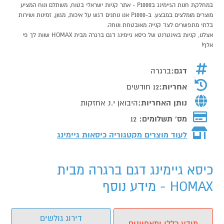
במחלקת חנות הגיימינג בP1000 - אתר קניות ישראלי בטוח, משתלם ונוח המציע
מוצרים מומלצים במבצע. ב-P1000 אנו נותנים דגש על איכות, מגוון, זמינות ושירות
בלתי מתפשרים לצד קנייה מאובטחת ונוחה.
אצלנו, קניות באינטרנט של כיסא גיימינג דגם ברגרה מבית HOMAX שוות לך פי
אלף!
דגם:
ברגרה
אחריות:
12 חודשים
נותן האחריות:
היבואן י.נ אחזקות
מס' תשלומים:
12
לעוד מוצרים מקטגוריה כיסאות גיימינג
כיסא גיימינג דגם ברגרה מבית
HOMAX - מידע נוסף
דירוג גולשים
מידע כללי ומאפיינים