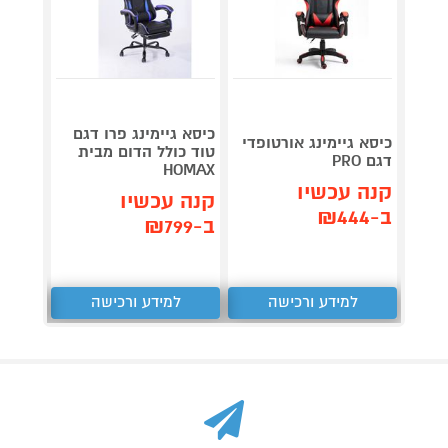
כיסא גיימינג פרו דגם
כיסא ג
כיסא גיימינג אורטופדי
טוד כולל הדום מבית
עם הד
דגם PRO
HOMAX
דלתא 
קנה עכשיו
קנה עכשיו
קנה 
ב-₪444
ב-₪799
ב-₪399
למידע ורכישה
למידע ורכישה
ל