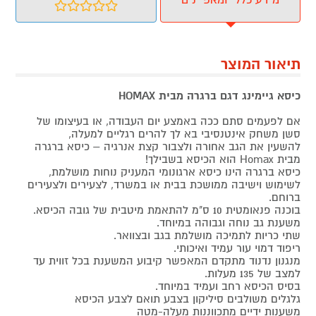
תיאור המוצר
כיסא גיימינג דגם ברגרה מבית HOMAX
אם לפעמים סתם ככה באמצע יום העבודה, או בעיצומו של
סשן משחק אינטנסיבי בא לך להרים רגליים למעלה,
להשעין את הגב אחורה ולצבור קצת אנרגיה – כיסא ברגרה
מבית Homax הוא הכיסא בשבילך!
כיסא ברגרה הינו כיסא ארגונומי המעניק נוחות מושלמת,
לשימוש וישיבה ממושכת בבית או במשרד, לצעירים ולצעירים
ברוחם.
בוכנה פנאומטית 10 ס"מ להתאמת מיטבית של גובה הכיסא.
משענת גב נוחה וגבוהה במיוחד.
שתי כריות לתמיכה מושלמת בגב ובצוואר.
ריפוד דמוי עור עמיד ואיכותי.
מנגנון נדנוד מתקדם המאפשר קיבוע המשענת בכל זווית עד
למצב של 135 מעלות.
בסיס הכיסא רחב ועמיד במיוחד.
גלגלים משולבים סיליקון בצבע תואם לצבע הכיסא
משענות ידיים מתכווננות מעלה-מטה