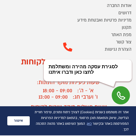
אודות החברה
דרושים
מדיניות פרטיות ואבטחת מידע
תקנון
מפת האתר
צור קשר
הצהרת נגישות
מוקד הזמנות ושירות לקוחות
03-9545370
שעות פעילות מוקד הזמנות:
א' - ה':
09:00 - 18:00
ו' וערבי חג:
09:00 - 13:00
שעות פעילות מוקד שירות לקוחות:
אתר זה משתמש בעוגיות (Cookies) לצורך ניתוח נתונים, שיפור חוויית
א' - ד':
09:00 - 16:30
הגלישה, שיווק והתאמת תוכן פרסומי, בהתאם למדיניות הפרטיות
ה :
09:00 - 16:00
אישור
המפורסמת באתר ובקישור
כאן
. המשך השימוש באתר מהווה הסכמה
חול המועד
09:00 - 15:00
לכך.