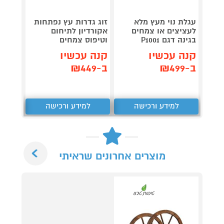
עגלת נוי מעץ מלא
זוג גדרות עץ נפתחות
אדנית
לעציצים או צמחים
אקורדיון לתיחום
בגינה דגם P1001
וטיפוס צמחים
11
קנה עכשיו
קנה עכשיו
קנה 
ב-₪499
ב-₪449
ב-₪499
למידע ורכישה
למידע ורכישה
ל
Next
מוצרים אחרונים שראיתי