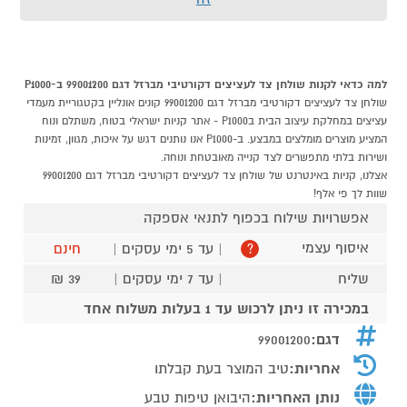
למה כדאי לקנות שולחן צד לעציצים דקורטיבי מברזל דגם 99001200 ב-P1000
שולחן צד לעציצים דקורטיבי מברזל דגם 99001200 קונים אונליין בקטגוריית מעמדי
עציצים במחלקת עיצוב הבית בP1000 - אתר קניות ישראלי בטוח, משתלם ונוח
המציע מוצרים מומלצים במבצע. ב-P1000 אנו נותנים דגש על איכות, מגוון, זמינות
ושירות בלתי מתפשרים לצד קנייה מאובטחת ונוחה.
אצלנו, קניות באינטרנט של שולחן צד לעציצים דקורטיבי מברזל דגם 99001200
שוות לך פי אלף!
אפשרויות שילוח בכפוף לתנאי אספקה
איסוף עצמי
| עד 5 ימי עסקים |
חינם
?
שליח
| עד 7 ימי עסקים |
39 ₪
במכירה זו ניתן לרכוש עד 1 בעלות משלוח אחד
דגם:
99001200
אחריות:
טיב המוצר בעת קבלתו
נותן האחריות:
היבואן טיפות טבע