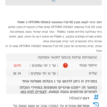
למה כדאי לקנות מקרן Full HD אופטומה OPTOMA HD30LV ב-P1000
מקרן Full HD אופטומה OPTOMA HD30LV קונים אונליין בקטגוריית מקרן קולנוע
ביתי במחלקת טלויזיות וסאונד בP1000 - אתר קניות ישראלי בטוח, משתלם ונוח
המציע מוצרים מומלצים במבצע. ב-P1000 אנו נותנים דגש על איכות, מגוון, זמינות
ושירות בלתי מתפשרים לצד קנייה מאובטחת ונוחה.
אצלנו, קניות באינטרנט של מקרן Full HD אופטומה OPTOMA HD30LV שוות לך פי
אלף!
אפשרויות שילוח בכפוף לתנאי אספקה
איסוף עצמי
| עד 7 ימי עסקים |
חינם
?
שליח
| עד 12 ימי עסקים |
39 ₪
במכירה זו ניתן לרכוש עד 1 בעלות משלוח אחד
במוצר זה ייתכנו שינויים ותוספות במחירי הובלה
לאזורים מרחקים וגובה קומות.
לצפייה לחץ כאן
דגם:
HD30LV
אחריות:
שנתיים על המקרן שנה או 1000 שעות על