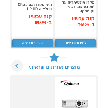
מקרן מולטימדיה עד
מיני מקרן דגם CP180
"80 בעיצוב דשני
neo U5
רזולציה HP HD
וקומפקטי
tra HD
קנה עכשיו
קנה עכשיו
קנה 
ב-₪899
ב-₪699
ב-₪15,990
למידע ורכישה
למידע ורכישה
ל
Next
מוצרים אחרונים שראיתי