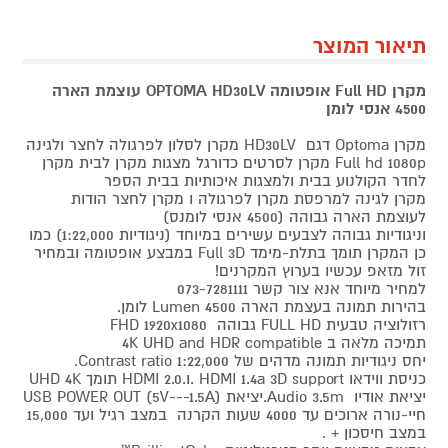
תיאור המוצר
מקרן Full HD אופטומה OPTOMA HD30LV עוצמת הארה
4500 אנסי לומן
מקרן Optoma דגם HD30LV מקרן לסלון לפרגולה לחצר ולגינה
Full hd 1080p מקרן לסרטים כדורגל מצגות מקרן לבית מקרן
לחדר הקולנוע בבית ולמצגות איכותיות בבית הספר
מקרן לגינה למרפסת מקרן לפרגולה ו מקרן לחצר הודות
לעוצמת הארה גבוהה (4500 אנסי לומנס)
וניגודיות גבוהה לצבעים עשירים במיוחד (ניגודיות 1:22,000) כמו
כן המקרן תומך בתלת-מימד Full 3D במבצע אופטומה ובמחיר
זול מזאפ עכשיו בערוץ המקרנים!
למחיר מיוחד אנא צור קשר 073-7281111
בהירות תמונה בעצמת הארה 4500 Lumen לומן.
רזולוציה טבעית FULL HD גבוהה FHD 1920x1080
תמיכה מלאה ב 4K UHD and HDR compatible
יחס ניגודיות תמונה מדהים של 1:22,000 Contrast ratio.
כניסת ווידאו HDMI 1.4a 3D support .ו.HDMI 2.0 תומך UHD 4K
יציאת אודיו Audio 3.5m.יציאת (USB POWER OUT (5V---1.5A
חיי-נורה ארוכים עד 4000 שעות הקרנה במצב רגיל ועד 15,000
במצב חיסכון + .