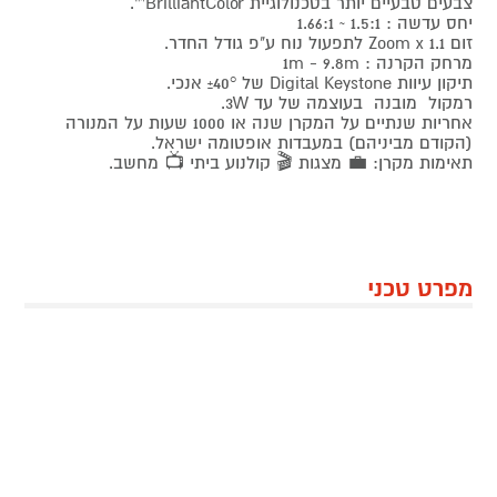
צבעים טבעיים יותר בטכנולוגיית BrilliantColor™.
יחס עדשה : 1.5:1 ~ 1.66:1
זום Zoom x 1.1 לתפעול נוח ע"פ גודל החדר.
מרחק הקרנה : 1m - 9.8m
תיקון עיוות Digital Keystone של ±40° אנכי.
רמקול מובנה בעוצמה של עד 3W.
אחריות שנתיים על המקרן שנה או 1000 שעות על המנורה
(הקודם מביניהם) במעבדות אופטומה ישראל.
תאימות מקרן: 💼 מצגות 🎬 קולנוע ביתי 📺 מחשב.
מפרט טכני