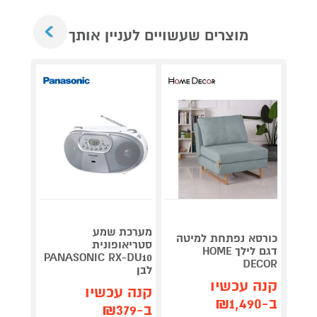
Next
מוצרים שעשויים לעניין אותך
מערכת שמע
קונסול
כורסא נפתחת למיטה
סטריאופונית
פלייסט
דגם לילך HOME
5 CFI-
PANASONIC RX-DU10
DECOR
לבן
2116A
קנה עכשיו
קנה עכשיו
קנה 
ב-₪1,490
ב-₪379
ב-₪2,379