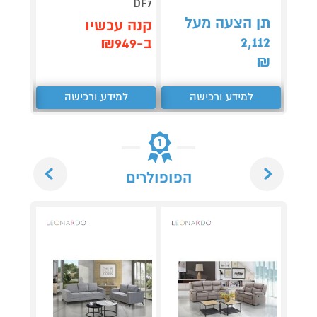
DF7
תן הצעה מעל
תן 
קנה עכשיו
,062
2,112
ב-₪949
₪
₪
למידע ורכישה
למידע ורכישה
ל
Next
Previous
הפופולרים