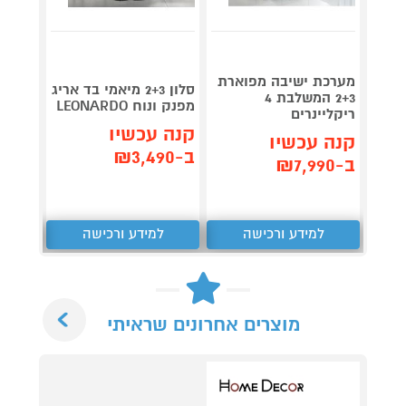
מערכת ישיבה מפוארת
סלון 2+3 מיאמי בד אריג
2+3 המשלבת 4
מרופד
מפנק ונוח LEONARDO
ריקליינרים
מבית LEONARDO
קנה עכשיו
קנה עכשיו
קנה 
ב-₪3,490
ב-₪7,990
ב-₪3,990
למידע ורכישה
למידע ורכישה
ל
Next
מוצרים אחרונים שראיתי