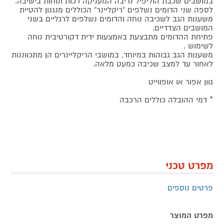
במושבים שכבת הוליפיל נדיבה המעניקה רכות ונוחות בישיבה.
לספה שני הדומים נשלפים "ריקליינר" הכוללים מנגנון להטיית
משענות הגב לשכיבה נוחה והדומים נשלפים לרגליים בשני
המושבים הצדדיים.
פתיחת ההדומים מתבצעת באמצעות ידית דקורטיבית נוחה
לשימוש .
משענות הגב גבוהות במיוחד, במושבי הריקליינרים הן מתכווננות
לאחור עד למצב שכיבה כמעט מלאה.
גוון אפור או אופווייט
* דמי ההובלה כוללים הרכבה
מפרט טכני
פרטים נוספים
מפרט המוצר