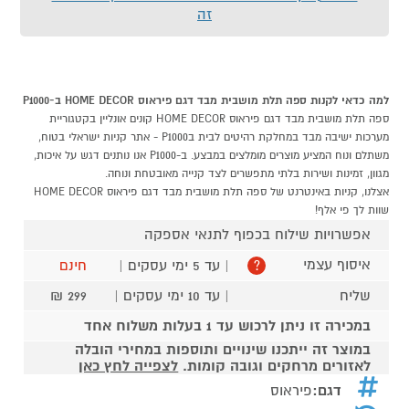
זה
למה כדאי לקנות ספה תלת מושבית מבד דגם פיראוס HOME DECOR ב-P1000
ספה תלת מושבית מבד דגם פיראוס HOME DECOR קונים אונליין בקטגוריית
מערכות ישיבה מבד במחלקת רהיטים לבית בP1000 - אתר קניות ישראלי בטוח,
משתלם ונוח המציע מוצרים מומלצים במבצע. ב-P1000 אנו נותנים דגש על איכות,
מגוון, זמינות ושירות בלתי מתפשרים לצד קנייה מאובטחת ונוחה.
אצלנו, קניות באינטרנט של ספה תלת מושבית מבד דגם פיראוס HOME DECOR
שוות לך פי אלף!
אפשרויות שילוח בכפוף לתנאי אספקה
איסוף עצמי
| עד 5 ימי עסקים |
חינם
?
שליח
| עד 10 ימי עסקים |
299 ₪
במכירה זו ניתן לרכוש עד 1 בעלות משלוח אחד
במוצר זה ייתכנו שינויים ותוספות במחירי הובלה
לאזורים מרחקים וגובה קומות.
לצפייה לחץ כאן
דגם:
פיראוס