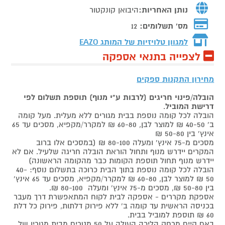
נותן האחריות:
היבואן קונקטור
מס' תשלומים:
12
למגוון טלויזיות של המותג
EAZO
לצפייה בתנאי אספקה
מחירון התקנות ספקים
הובלה/פינוי חריגים (לרבות ע"י מנוף) תוספת תשלום לפי
דרישת המוביל
.
הובלה לכל קומה נוספת בבית מגורים ללא מעלית. מעל קומה
ב' 40-50 ₪ למוצר לבן, 60-80 ₪ למקרר/מקפיא, מסכים עד 65
אינץ' בין 50-80 ₪
מסכים מ-75 אינץ' ומעלה 80-100 ₪ (במסכים אלו ברוב
המקרים יידרש מנוף ותחול הוראת הובלה חריגה שלעיל. אם לא
יידרש מנוף תחול תוספת הקומות כבר מהקומה הראשונה)
הובלה לכל קומה נוספת בתוך הבית כרוכה בתשלום נוסף: 40-
50 ₪ למוצר לבן, 60-80 ₪ למקרר/מקפיא, מסכים עד 65 אינץ'
בין 50-80 ₪, מסכים מ-75 אינץ' ומעלה 80-100 ₪.
אספקת מקררים - אספקה לבית לקוח המתאפשרת דרך מעבר
בכניסה הראשית עד קומה ב' ללא פירוק דלתות, פירוק כל דלת
60 ₪ תוספת למוביל בבית.
באם קיים מרחק הליכה העולה על 50 מטרים מבית מגוריו של