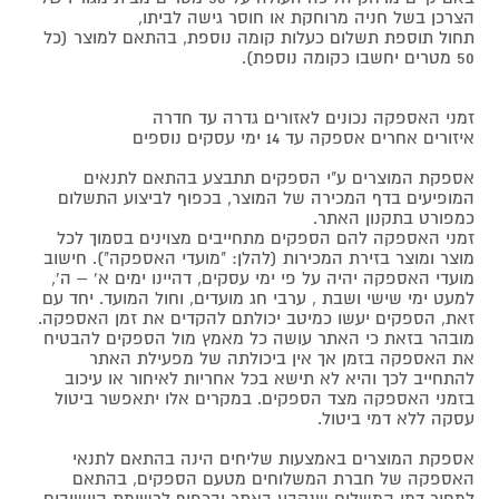
הצרכן בשל חניה מרוחקת או חוסר גישה לביתו,
תחול תוספת תשלום כעלות קומה נוספת, בהתאם למוצר (כל
50 מטרים יחשבו כקומה נוספת).
זמני האספקה נכונים לאזורים גדרה עד חדרה
איזורים אחרים אספקה עד 14 ימי עסקים נוספים
אספקת המוצרים ע"י הספקים תתבצע בהתאם לתנאים
המופיעים בדף המכירה של המוצר, בכפוף לביצוע התשלום
כמפורט בתקנון האתר.
זמני האספקה להם הספקים מתחייבים מצוינים בסמוך לכל
מוצר ומוצר בזירת המכירות (להלן: "מועדי האספקה"). חישוב
מועדי האספקה יהיה על פי ימי עסקים, דהיינו ימים א' – ה',
למעט ימי שישי ושבת , ערבי חג מועדים, וחול המועד. יחד עם
זאת, הספקים יעשו כמיטב יכולתם להקדים את זמן האספקה.
מובהר בזאת כי האתר עושה כל מאמץ מול הספקים להבטיח
את האספקה בזמן אך אין ביכולתה של מפעילת האתר
להתחייב לכך והיא לא תישא בכל אחריות לאיחור או עיכוב
בזמני האספקה מצד הספקים. במקרים אלו יתאפשר ביטול
עסקה ללא דמי ביטול.
אספקת המוצרים באמצעות שליחים הינה בהתאם לתנאי
האספקה של חברת המשלוחים מטעם הספקים, בהתאם
למחיר דמי המשלוח שנקבע באתר ובכפוף לרשימת היישובים