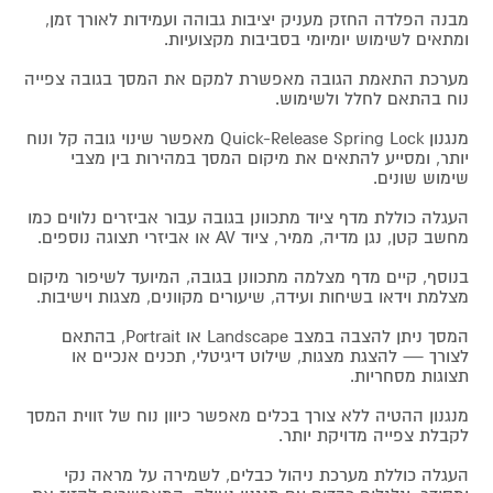
מבנה הפלדה החזק מעניק יציבות גבוהה ועמידות לאורך זמן,
ומתאים לשימוש יומיומי בסביבות מקצועיות.
מערכת התאמת הגובה מאפשרת למקם את המסך בגובה צפייה
נוח בהתאם לחלל ולשימוש.
מנגנון Quick-Release Spring Lock מאפשר שינוי גובה קל ונוח
יותר, ומסייע להתאים את מיקום המסך במהירות בין מצבי
שימוש שונים.
העגלה כוללת מדף ציוד מתכוונן בגובה עבור אביזרים נלווים כמו
מחשב קטן, נגן מדיה, ממיר, ציוד AV או אביזרי תצוגה נוספים.
בנוסף, קיים מדף מצלמה מתכוונן בגובה, המיועד לשיפור מיקום
מצלמת וידאו בשיחות ועידה, שיעורים מקוונים, מצגות וישיבות.
המסך ניתן להצבה במצב Landscape או Portrait, בהתאם
לצורך — להצגת מצגות, שילוט דיגיטלי, תכנים אנכיים או
תצוגות מסחריות.
מנגנון ההטיה ללא צורך בכלים מאפשר כיוון נוח של זווית המסך
לקבלת צפייה מדויקת יותר.
העגלה כוללת מערכת ניהול כבלים, לשמירה על מראה נקי