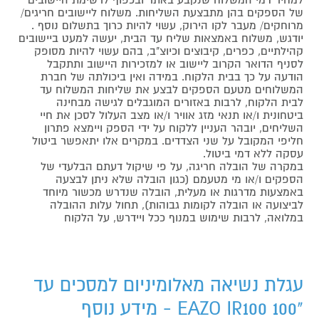
של הספקים בהן מתבצעת השליחות. משלוח ליישובים חריגים/
מרוחקים/ מעבר לקו הירוק, עשוי להיות כרוך בתשלום נוסף .
יודגש, משלוח באמצאות שליח עד הבית, יעשה למעט ביישובים
קהילתיים, כפרים, קיבוצים וכיוצ"ב, בהם עשוי להיות מסופק
לסניף הדואר הקרוב ליישוב או למזכירות היישוב ותתקבל
הודעה על כך בבית הלקוח. במידה ואין ביכולתה של חברת
המשלוחים מטעם הספקים לבצע את שליחות המשלוח עד
לבית הלקוח, לרבות באזורים המוגבלים לגישה מבחינה
ביטחונית ו/או תנאי מזג אוויר ו/או מצב העלול לסכן את חיי
השליחים, יובהר העניין ללקוח על ידי הספק ויימצא פתרון
חליפי המקובל על שני הצדדים. במקרים אלו יתאפשר ביטול
עסקה ללא דמי ביטול.
במקרה של הובלה חריגה, על פי שיקול דעתם הבלעדי של
הספקים ו/או מי מטעמם (כגון הובלה שלא ניתן לבצעה
באמצעות מדרגות או מעלית, הובלה שנדרש מכשור מיוחד
לביצועה או הובלה לקומות גבוהות), תחול עלות ההובלה
במלואה, לרבות שימוש במנוף ככל ויידרש, על הלקוח
עגלת נשיאה מאלומיניום למסכים עד
"100 EAZO IR100 - מידע נוסף