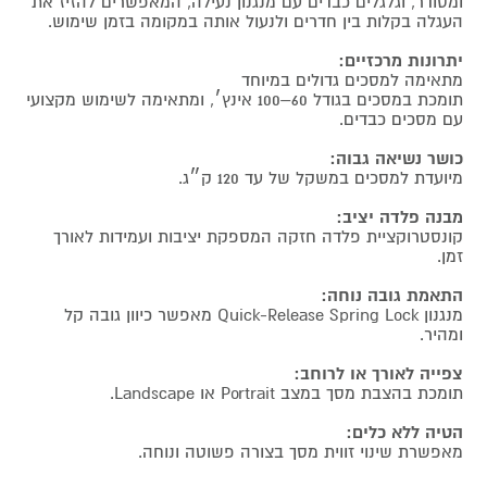
ומסודר, וגלגלים כבדים עם מנגנון נעילה, המאפשרים להזיז את
העגלה בקלות בין חדרים ולנעול אותה במקומה בזמן שימוש.
יתרונות מרכזיים:
מתאימה למסכים גדולים במיוחד
תומכת במסכים בגודל 60–100 אינץ׳, ומתאימה לשימוש מקצועי
עם מסכים כבדים.
כושר נשיאה גבוה:
מיועדת למסכים במשקל של עד 120 ק״ג.
מבנה פלדה יציב:
קונסטרוקציית פלדה חזקה המספקת יציבות ועמידות לאורך
זמן.
התאמת גובה נוחה:
מנגנון Quick-Release Spring Lock מאפשר כיוון גובה קל
ומהיר.
צפייה לאורך או לרוחב:
תומכת בהצבת מסך במצב Portrait או Landscape.
הטיה ללא כלים:
מאפשרת שינוי זווית מסך בצורה פשוטה ונוחה.