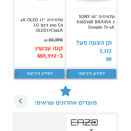
טלוויזיה "55 SONY
טלוויזיה "77 4K OLED
K55S35B BRAVIA 3
evo C5 דגם LG
Google Tv 4K
m QD-
OLED77C56LA
ED 4K
10,390
₪
תן הצעה מעל
קנה 
קנה עכשיו
2,112
ב-₪3,299
ב-₪8,992
₪
למידע ורכישה
למידע ורכישה
ל
Next
מוצרים אחרונים שראיתי