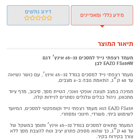
דירוג גולשים
מידע כללי ומאפיינים
תיאור המוצר
מעמד רצפתי נייד למסכים 32–65 אינץ׳ דגם
FS659W
EAZO
לבן
מעמד רצפתי נייד למסכים בגודל 32–65 אינץ׳, עם כושר נשיאה
עד 40 ק״ג, התאמת גובה ב-6 מצבים,
תמיכה במצב תצוגה אופקי ואנכי, הטיית מסך, סיבוב, מדף ציוד
מתכוונן, ניהול כבלים וגלגלים נסתרים לניידות קלה.
EAZO FS659 הוא מעמד רצפתי נייד וקומפקטי למסכים, המיועד
לשימוש ביתי, משרדי, חינוכי ומסחרי.
המעמד מתאים למסכים בגודל 32–65 אינץ׳ ותומך במשקל של
עד 40 ק״ג, כך שהוא מספק פתרון יציב ונוח להצבת מסך ללא
צורך בקידוח בקיר.