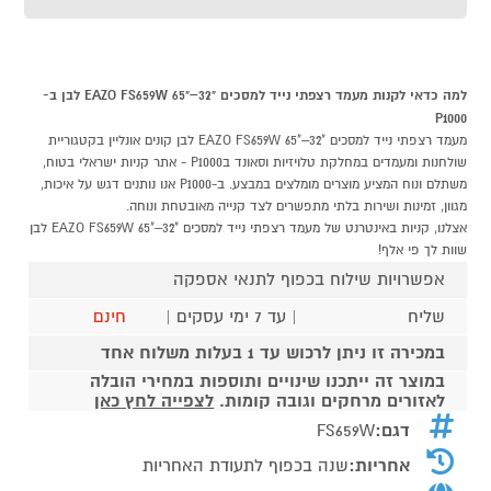
למה כדאי לקנות מעמד רצפתי נייד למסכים "32–"65 EAZO FS659W לבן ב-
P1000
מעמד רצפתי נייד למסכים "32–"65 EAZO FS659W לבן קונים אונליין בקטגוריית
שולחנות ומעמדים במחלקת טלויזיות וסאונד בP1000 - אתר קניות ישראלי בטוח,
משתלם ונוח המציע מוצרים מומלצים במבצע. ב-P1000 אנו נותנים דגש על איכות,
מגוון, זמינות ושירות בלתי מתפשרים לצד קנייה מאובטחת ונוחה.
אצלנו, קניות באינטרנט של מעמד רצפתי נייד למסכים "32–"65 EAZO FS659W לבן
שוות לך פי אלף!
אפשרויות שילוח בכפוף לתנאי אספקה
שליח
| עד 7 ימי עסקים |
חינם
במכירה זו ניתן לרכוש עד 1 בעלות משלוח אחד
במוצר זה ייתכנו שינויים ותוספות במחירי הובלה
לאזורים מרחקים וגובה קומות.
לצפייה לחץ כאן
דגם:
FS659W
אחריות:
שנה בכפוף לתעודת האחריות