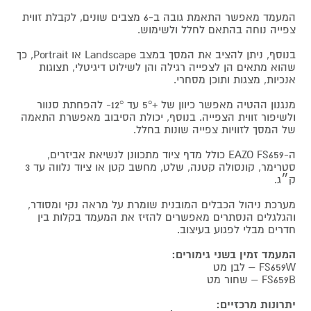
המעמד מאפשר התאמת גובה ב-6 מצבים שונים, לקבלת זווית
צפייה נוחה בהתאם לחלל ולשימוש.
בנוסף, ניתן להציב את המסך במצב Landscape או Portrait, כך
שהוא מתאים הן לצפייה רגילה והן לשילוט דיגיטלי, תצוגות
אנכיות, מצגות ותוכן מסחרי.
מנגנון ההטיה מאפשר כיוון של +5° עד ‎-12° להפחתת סנוור
ולשיפור זווית הצפייה. בנוסף, יכולת הסיבוב מאפשרת התאמה
של המסך לזוויות צפייה שונות בחלל.
ה-EAZO FS659 כולל מדף ציוד מתכוונן לנשיאת אביזרים,
סטרימר, קונסולה קטנה, שלט, מחשב קטן או ציוד נלווה עד 3
ק״ג.
מערכת ניהול הכבלים המובנית שומרת על מראה נקי ומסודר,
והגלגלים הנסתרים מאפשרים להזיז את המעמד בקלות בין
חדרים מבלי לפגוע בעיצוב.
המעמד זמין בשני גימורים:
FS659W – לבן מט
FS659B – שחור מט
יתרונות מרכזיים: