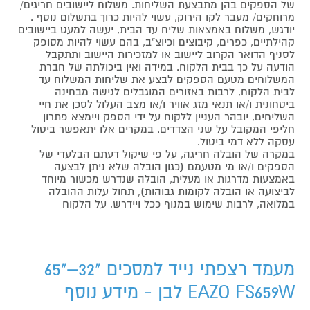
של הספקים בהן מתבצעת השליחות. משלוח ליישובים חריגים/
מרוחקים/ מעבר לקו הירוק, עשוי להיות כרוך בתשלום נוסף .
יודגש, משלוח באמצאות שליח עד הבית, יעשה למעט ביישובים
קהילתיים, כפרים, קיבוצים וכיוצ"ב, בהם עשוי להיות מסופק
לסניף הדואר הקרוב ליישוב או למזכירות היישוב ותתקבל
הודעה על כך בבית הלקוח. במידה ואין ביכולתה של חברת
המשלוחים מטעם הספקים לבצע את שליחות המשלוח עד
לבית הלקוח, לרבות באזורים המוגבלים לגישה מבחינה
ביטחונית ו/או תנאי מזג אוויר ו/או מצב העלול לסכן את חיי
השליחים, יובהר העניין ללקוח על ידי הספק ויימצא פתרון
חליפי המקובל על שני הצדדים. במקרים אלו יתאפשר ביטול
עסקה ללא דמי ביטול.
במקרה של הובלה חריגה, על פי שיקול דעתם הבלעדי של
הספקים ו/או מי מטעמם (כגון הובלה שלא ניתן לבצעה
באמצעות מדרגות או מעלית, הובלה שנדרש מכשור מיוחד
לביצועה או הובלה לקומות גבוהות), תחול עלות ההובלה
במלואה, לרבות שימוש במנוף ככל ויידרש, על הלקוח
מעמד רצפתי נייד למסכים "32–"65
EAZO FS659W לבן - מידע נוסף