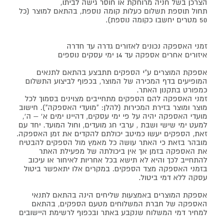
הצרכן בשל חניה מרוחקת או חוסר גישה לביתו,
תחול תוספת תשלום כעלות קומה נוספת, בהתאם למוצר (כל
50 מטרים יחשבו כקומה נוספת).
זמני האספקה נכונים לאזורים גדרה עד חדרה
איזורים אחרים אספקה עד 14 ימי עסקים נוספים
אספקת המוצרים ע"י הספקים תתבצע בהתאם לתנאים
המופיעים בדף המכירה של המוצר, בכפוף לביצוע התשלום
כמפורט בתקנון האתר.
זמני האספקה להם הספקים מתחייבים מצוינים בסמוך לכל
מוצר ומוצר בזירת המכירות (להלן: "מועדי האספקה"). חישוב
מועדי האספקה יהיה על פי ימי עסקים, דהיינו ימים א' – ה',
למעט ימי שישי ושבת , ערבי חג מועדים, וחול המועד. יחד עם
זאת, הספקים יעשו כמיטב יכולתם להקדים את זמן האספקה.
מובהר בזאת כי האתר עושה כל מאמץ מול הספקים להבטיח
את האספקה בזמן אך אין ביכולתה של מפעילת האתר
להתחייב לכך והיא לא תישא בכל אחריות לאיחור או עיכוב
בזמני האספקה מצד הספקים. במקרים אלו יתאפשר ביטול
עסקה ללא דמי ביטול.
אספקת המוצרים באמצעות שליחים הינה בהתאם לתנאי
האספקה של חברת המשלוחים מטעם הספקים, בהתאם
למחיר דמי המשלוח שנקבע באתר ובכפוף לרשימת היישובים