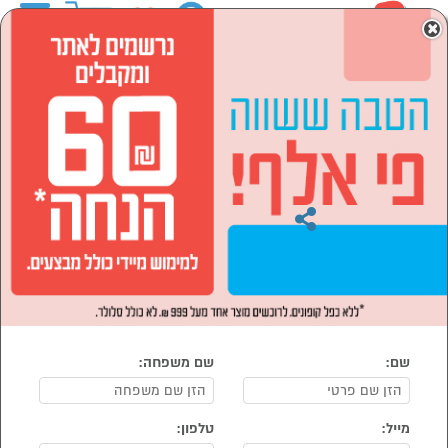
0
×
ראשי
מוצרי חשמל
טלויזיות וסאונד
מתקני תלייה ושולחנות
שולחנות ומעמדים
מעמד רצפתי נייד למסכים "32–"65
EAZO FS659W לבן
סוג מוצר: חדש
|
דגם FS659W
דירוג גולשים
מס' מק"ט: 1529846
שם:
שם משפחה:
מייל:
טלפון: