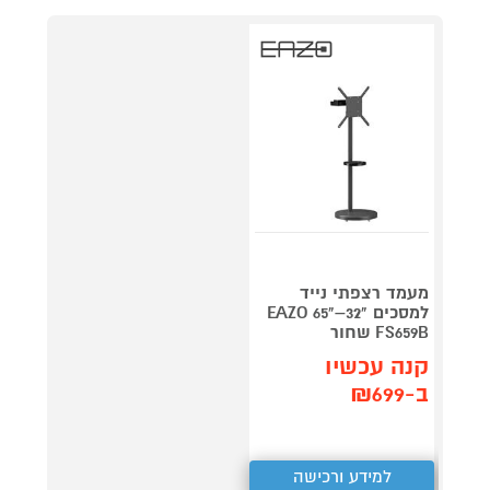
מעמד רצפתי נייד
למסכים "32–"65 EAZO
FS659B שחור
קנה עכשיו
ב-₪699
למידע ורכישה