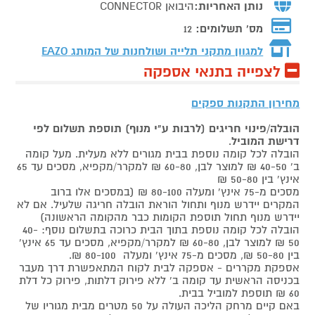
נותן האחריות:
היבואן CONNECTOR
מס' תשלומים:
12
למגוון מתקני תלייה ושולחנות של המותג
EAZO
לצפייה בתנאי אספקה
מחירון התקנות ספקים
הובלה/פינוי חריגים (לרבות ע"י מנוף) תוספת תשלום לפי
דרישת המוביל
.
הובלה לכל קומה נוספת בבית מגורים ללא מעלית. מעל קומה
ב' 40-50 ₪ למוצר לבן, 60-80 ₪ למקרר/מקפיא, מסכים עד 65
אינץ' בין 50-80 ₪
מסכים מ-75 אינץ' ומעלה 80-100 ₪ (במסכים אלו ברוב
המקרים יידרש מנוף ותחול הוראת הובלה חריגה שלעיל. אם לא
יידרש מנוף תחול תוספת הקומות כבר מהקומה הראשונה)
הובלה לכל קומה נוספת בתוך הבית כרוכה בתשלום נוסף: 40-
50 ₪ למוצר לבן, 60-80 ₪ למקרר/מקפיא, מסכים עד 65 אינץ'
בין 50-80 ₪, מסכים מ-75 אינץ' ומעלה 80-100 ₪.
אספקת מקררים - אספקה לבית לקוח המתאפשרת דרך מעבר
בכניסה הראשית עד קומה ב' ללא פירוק דלתות, פירוק כל דלת
60 ₪ תוספת למוביל בבית.
באם קיים מרחק הליכה העולה על 50 מטרים מבית מגוריו של