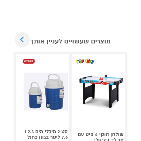
Next
מוצרים שעשויים לעניין אותך
גריל ח
דג
סט 2 מיכלי מים 2.3 ו
שולחן הוקי 4 פיט עם
OG853
7.6 ליטר בגוון כחול
צג לד דיגיטלי