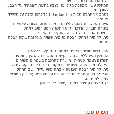
דלת הכניסה גבוהות במיוחד.
המחסן עשוי ממתכת מגולוונת ונצבע בתנור, לשמירה על הצבע
לאורך זמן.
למחסני המתכת מבית Garden Top זוג דלתות הזזה על מסילה
פנימית.
קיימת אפשרות להוביל ולהתקין את המחסן בצורה עצמאית
בעזרת חוברת הדרכה וקיט התקנה המצורפים למחסן.
5 שנות אחריות על חלודה והתקלפות הצבע.
ניתן להוסיף למחסן רצפה פנימית עשויה מעץ ומתשתית רצפה
ממתכת.
אפשרויות תוספת רצפה למחסן גינה Garden Top:
המחסן מגיע ללא רצפה - קיימת אפשרות להזמין בתוספת
תשלום רצפה פנימית (מיועדת להרכבה בשטחים קשיחים)
ו/או להזמין רצפה חיצונית - במקומות בהם אין קרקע יציבה
ניתן להוסיף רצפה חיצונית - במה מעץ עליה יושב המחסן.
הרצפה בנויה מפנל מבודד המונח על תשתית עץ ירוק מחוטא
עמיד למזיקים.
כל הרצפה עמידה למים ועמידה לאורך זמן.
מפרט טכני