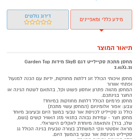
דירוג גולשים
מידע כללי ומאפיינים
תיאור המוצר
מחסן מתכת סקיילייט דגם
SkyB
מידות Garden Top
2.61X1.21
מחסן איכותי הכולל זוג דלתות מחוזקות, ידיות עם הכנה למנעול
ופתחי אוורור
המחסן מהווה פתרון אחסון פשוט וקל, בהתאם לשטח הגינה או
החצר בגינתכם.
מחסן פרמיום הכולל דלתות מחוזקות במיוחד!
צבע: אפור אלומיניום (המחסן עשוי מתכת)
כולל גג סקייליט לכניסת אור טבעי במשך היום ובעיצוב מיוחד
מחסן חצר - עמידות גבוהה בתנאי מזג האוויר קשים (גשם,
שלג, ברד) והתאמה מיוחדת לאקלים הישראלי.
מראה אסטטי ונקי המשתלב בצורה טבעית בגינה הכולל גג
סקייליט הכינסת אור טבעי בהמשך היום.