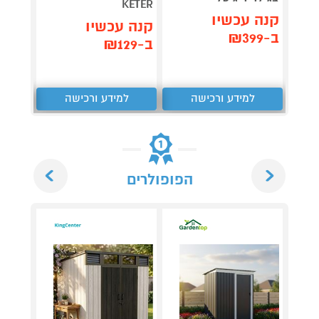
KETER
קנה עכשיו
תן 
קנה עכשיו
ב-₪399
,367
ב-₪129
₪
למידע ורכישה
למידע ורכישה
ל
Next
Previous
הפופולרים