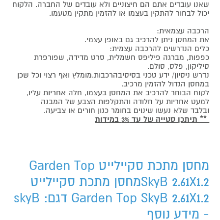
שאנו עובדים אתם הם חיצוניים ולא עובדים של החברה. הלקוח
יכול לבחור להתקין בעצמו או להזמין מתקין מטעמו.
הרכבה עצמאית:
את המחסן ניתן להרכיב גם באופן עצמי.
כלים הנדרשים להרכבה עצמית:
כפפות, מברגה פיליפס חשמלית, סרט מדידה, שפורפרת
סיליקון, פלס, סולם.
נדרש ניסיון/ ידע טכני בסיסיבהרכבות.מומלץ ואף רצוי וכל שכן
במחסן הגדול להזמין מרכיב.
לקוח הבוחר להרכיב את המחסן בעצמו, חלה אחריות עליו,
למעט אחריות על חלודה והתקלפות הצבע של המבנה
ובלבד שלא נעשו שינוים בחומר כגון חורים או צביעה.
** תיתכן סטייה של עד 3% במידות
מחסן מתכת סקיילייט Garden Top
SkyB 2.61X1.2מחסן מתכת סקיילייט
Garden Top SkyB 2.61X1.2 דגם: skyB
- מידע נוסף