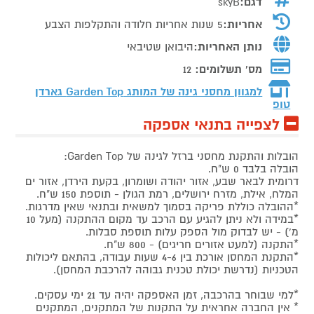
דגם:
skyB
אחריות:
5 שנות אחריות חלודה והתקלפות הצבע
נותן האחריות:
היבואן שטיבאי
מס' תשלומים:
12
למגוון מחסני גינה של המותג
Garden Top גארדן
טופ
לצפייה בתנאי אספקה
הובלות והתקנת מחסני ברזל לגינה של Garden Top:
הובלה בלבד 0 ש"ח.
דרומית לבאר שבע, אזור יהודה ושומרון, בקעת הירדן, אזור ים
המלח, אילת, מזרח ירושלים, רמת הגולן - תוספת 150 ש"ח.
*ההובלה כוללת פריקה בסמוך למשאית ובתנאי שאין מדרגות.
*במידה ולא ניתן להגיע עם הרכב עד מקום ההתקנה (מעל 10
מ') - יש לבדוק מול הספק עלות תוספת סבלות.
*התקנה (למעט אזורים חריגים) - 800 ש"ח.
*התקנת המחסן אורכת בין 4-6 שעות עבודה, בהתאם ליכולות
הטכניות (נדרשת יכולת טכנית גבוהה להרכבת המחסן).
*למי שבוחר בהרכבה, זמן האספקה יהיה עד 21 ימי עסקים.
* אין החברה אחראית על התקנות של המתקנים, המתקנים