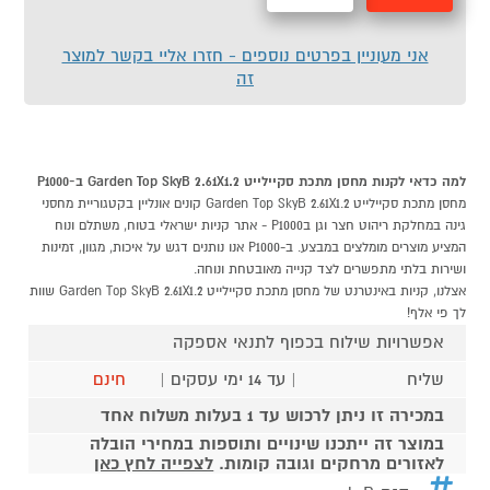
מהירה
לסל
אני מעוניין בפרטים נוספים - חזרו אליי בקשר למוצר
זה
למה כדאי לקנות מחסן מתכת סקיילייט Garden Top SkyB 2.61X1.2 ב-P1000
מחסן מתכת סקיילייט Garden Top SkyB 2.61X1.2 קונים אונליין בקטגוריית מחסני
גינה במחלקת ריהוט חצר וגן בP1000 - אתר קניות ישראלי בטוח, משתלם ונוח
המציע מוצרים מומלצים במבצע. ב-P1000 אנו נותנים דגש על איכות, מגוון, זמינות
ושירות בלתי מתפשרים לצד קנייה מאובטחת ונוחה.
אצלנו, קניות באינטרנט של מחסן מתכת סקיילייט Garden Top SkyB 2.61X1.2 שוות
לך פי אלף!
אפשרויות שילוח בכפוף לתנאי אספקה
שליח
| עד 14 ימי עסקים |
חינם
במכירה זו ניתן לרכוש עד 1 בעלות משלוח אחד
במוצר זה ייתכנו שינויים ותוספות במחירי הובלה
לאזורים מרחקים וגובה קומות.
לצפייה לחץ כאן