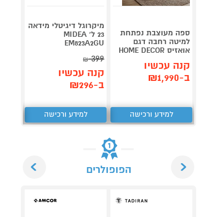
מיקרוגל דיגיטלי מידאה
ספה מעוצבת נפתחת
תנור ח
23 ל' MIDEA
למיטה רחבה דגם
EM823A2GU
אואזיס HOME DECOR
-3808
399
₪
קנה עכשיו
קנה 
קנה עכשיו
ב-₪1,990
ב-₪279
ב-₪296
למידע ורכישה
למידע ורכישה
ל
Next
Previous
הפופולרים