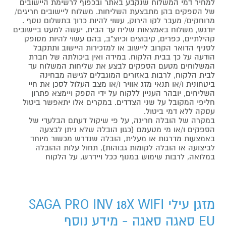
למחיר דמי המשלוח שנקבע באתר ובכפוף לרשימת היישובים
של הספקים בהן מתבצעת השליחות. משלוח ליישובים חריגים/
מרוחקים/ מעבר לקו הירוק, עשוי להיות כרוך בתשלום נוסף .
יודגש, משלוח באמצאות שליח עד הבית, יעשה למעט ביישובים
קהילתיים, כפרים, קיבוצים וכיוצ"ב, בהם עשוי להיות מסופק
לסניף הדואר הקרוב ליישוב או למזכירות היישוב ותתקבל
הודעה על כך בבית הלקוח. במידה ואין ביכולתה של חברת
המשלוחים מטעם הספקים לבצע את שליחות המשלוח עד
לבית הלקוח, לרבות באזורים המוגבלים לגישה מבחינה
ביטחונית ו/או תנאי מזג אוויר ו/או מצב העלול לסכן את חיי
השליחים, יובהר העניין ללקוח על ידי הספק ויימצא פתרון
חליפי המקובל על שני הצדדים. במקרים אלו יתאפשר ביטול
עסקה ללא דמי ביטול.
במקרה של הובלה חריגה, על פי שיקול דעתם הבלעדי של
הספקים ו/או מי מטעמם (כגון הובלה שלא ניתן לבצעה
באמצעות מדרגות או מעלית, הובלה שנדרש מכשור מיוחד
לביצועה או הובלה לקומות גבוהות), תחול עלות ההובלה
במלואה, לרבות שימוש במנוף ככל ויידרש, על הלקוח
מזגן עילי SAGA PRO INV 18X WIFI
EU סאגה סאגה - מידע נוסף