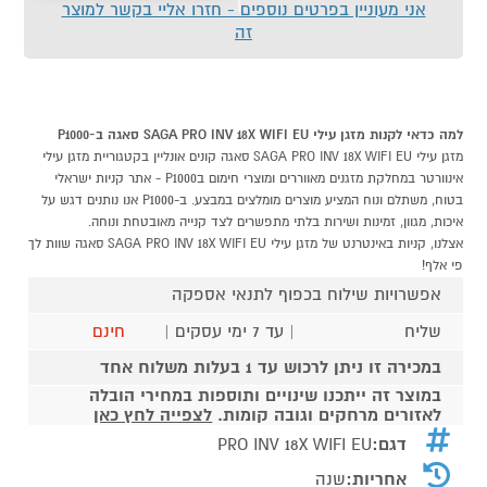
אני מעוניין בפרטים נוספים - חזרו אליי בקשר למוצר
זה
למה כדאי לקנות מזגן עילי SAGA PRO INV 18X WIFI EU סאגה ב-P1000
מזגן עילי SAGA PRO INV 18X WIFI EU סאגה קונים אונליין בקטגוריית מזגן עילי
אינוורטר במחלקת מזגנים מאווררים ומוצרי חימום בP1000 - אתר קניות ישראלי
בטוח, משתלם ונוח המציע מוצרים מומלצים במבצע. ב-P1000 אנו נותנים דגש על
איכות, מגוון, זמינות ושירות בלתי מתפשרים לצד קנייה מאובטחת ונוחה.
אצלנו, קניות באינטרנט של מזגן עילי SAGA PRO INV 18X WIFI EU סאגה שוות לך
פי אלף!
אפשרויות שילוח בכפוף לתנאי אספקה
שליח
| עד 7 ימי עסקים |
חינם
במכירה זו ניתן לרכוש עד 1 בעלות משלוח אחד
במוצר זה ייתכנו שינויים ותוספות במחירי הובלה
לאזורים מרחקים וגובה קומות.
לצפייה לחץ כאן
דגם:
PRO INV 18X WIFI EU
אחריות:
שנה