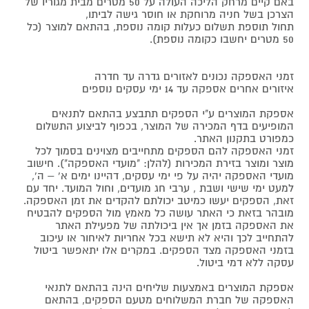
באם קיים מרחק הליכה העולה על 50 מטרים מבית מגוריו של
הצרכן בשל חניה מרוחקת או חוסר גישה לביתו,
תחול תוספת תשלום כעלות קומה נוספת, בהתאם למוצר (כל
50 מטרים יחשבו כקומה נוספת).
זמני האספקה נכונים לאזורים גדרה עד חדרה
איזורים אחרים אספקה עד 14 ימי עסקים נוספים
אספקת המוצרים ע"י הספקים תתבצע בהתאם לתנאים
המופיעים בדף המכירה של המוצר, בכפוף לביצוע התשלום
כמפורט בתקנון האתר.
זמני האספקה להם הספקים מתחייבים מצוינים בסמוך לכל
מוצר ומוצר בזירת המכירות (להלן: "מועדי האספקה"). חישוב
מועדי האספקה יהיה על פי ימי עסקים, דהיינו ימים א' – ה',
למעט ימי שישי ושבת , ערבי חג מועדים, וחול המועד. יחד עם
זאת, הספקים יעשו כמיטב יכולתם להקדים את זמן האספקה.
מובהר בזאת כי האתר עושה כל מאמץ מול הספקים להבטיח
את האספקה בזמן אך אין ביכולתה של מפעילת האתר
להתחייב לכך והיא לא תישא בכל אחריות לאיחור או עיכוב
בזמני האספקה מצד הספקים. במקרים אלו יתאפשר ביטול
עסקה ללא דמי ביטול.
אספקת המוצרים באמצעות שליחים הינה בהתאם לתנאי
האספקה של חברת המשלוחים מטעם הספקים, בהתאם