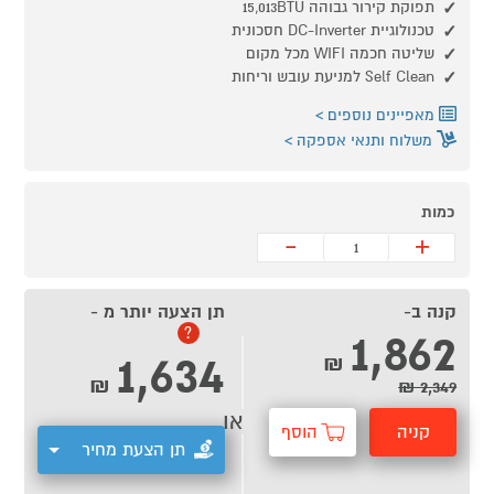
תפוקת קירור גבוהה 15,013BTU
טכנולוגיית DC-Inverter חסכונית
שליטה חכמה WIFI מכל מקום
Self Clean למניעת עובש וריחות
מאפיינים נוספים
משלוח ותנאי אספקה
כמות
-
+
קנה ב-
תן הצעה יותר מ -
1,862
?
1,634
₪
₪
2,349 ₪
או
קניה
הוסף
תן הצעת מחיר
מהירה
לסל