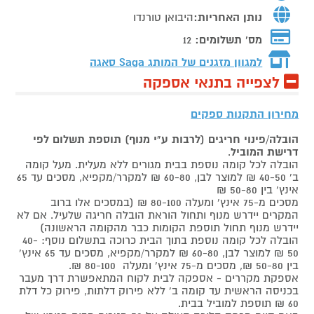
נותן האחריות:
היבואן טורנדו
מס' תשלומים:
12
למגוון מזגנים של המותג
Saga סאגה
לצפייה בתנאי אספקה
מחירון התקנות ספקים
הובלה/פינוי חריגים (לרבות ע"י מנוף) תוספת תשלום לפי
דרישת המוביל
.
הובלה לכל קומה נוספת בבית מגורים ללא מעלית. מעל קומה
ב' 40-50 ₪ למוצר לבן, 60-80 ₪ למקרר/מקפיא, מסכים עד 65
אינץ' בין 50-80 ₪
מסכים מ-75 אינץ' ומעלה 80-100 ₪ (במסכים אלו ברוב
המקרים יידרש מנוף ותחול הוראת הובלה חריגה שלעיל. אם לא
יידרש מנוף תחול תוספת הקומות כבר מהקומה הראשונה)
הובלה לכל קומה נוספת בתוך הבית כרוכה בתשלום נוסף: 40-
50 ₪ למוצר לבן, 60-80 ₪ למקרר/מקפיא, מסכים עד 65 אינץ'
בין 50-80 ₪, מסכים מ-75 אינץ' ומעלה 80-100 ₪.
אספקת מקררים - אספקה לבית לקוח המתאפשרת דרך מעבר
בכניסה הראשית עד קומה ב' ללא פירוק דלתות, פירוק כל דלת
60 ₪ תוספת למוביל בבית.