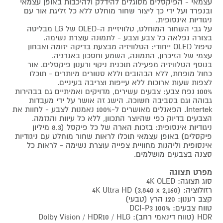
עצמאי - הפיקסלים מסוגלים להידלק ולהיכבות באופן עצמאי
ובנפרד ועל ידי כך ליצור שחור מוחלט ללא כל זליגת אור עם
ניגודיות אינסופית.
על גבי השחור המוחלט, טלוויזיית ה-OLED של LG מבליטה
בצורה נפלאה כל צבע וצבע - לתמונה עוצרת נשימה.
טיפול OLED ייחודי: הטלוויזיה מבצעת בדיקה יזומה ואבחון
עצמי של הזיכרון, התמונה, השמע וחסכון באנרגיה.
בנוסף הטלוויזיה מפעילה תוכנית ניקוי ורענון פיקסלים. אור
כחול מופחת, ללא הבהובים וללא סנוורים מיותרים - תוכלו
לצפות שעות ארוכות ללא עייפות וצריבה בעיניים.
100% נפח צבע: צבעים עשירים, מדויקים ואמיתיים גם בבהירות
גבוהה וגם בסביבה חשוכה. הישג זה אושר על ידי מעבדות
Intertek. הפאנלים מאושרים ל-100% נאמנות לצבע - לחוות את
הצבעים בדיוק כפי שהיוצר התכוון, ללא כל עיוות והגזמה.
ניגודיות אינסופית: בזכות הארה של כל פיקסל (8.3 מיליון
פיקסלים) באופן עצמאי תוכלו לראות שחור מוחלט עם ניגודיות
אינסופית וליהנות מחוויית צפייה עוצרת נשימה - לראות כל
סצנה בצבעים מושלמים.
מפרט תצוגה
סוג תצוגה: 4K OLED
רזולוציה: 4K Ultra HD (3,840 x 2,160)
קצב רענון: 120 הרץ (טבעי)
טווח צבעים: 100% DCI-P3
HDR (טווח דינאמי רחב): Dolby Vision / HDR10 / HLG