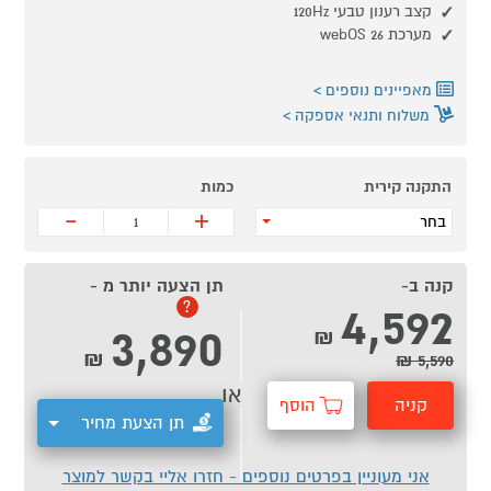
קצב רענון טבעי 120Hz
מערכת webOS 26
מאפיינים נוספים
משלוח ותנאי אספקה
התקנה קירית
כמות
-
+
בחר
קנה ב-
תן הצעה יותר מ -
4,592
?
3,890
₪
₪
5,590 ₪
או
קניה
הוסף
תן הצעת מחיר
מהירה
לסל
אני מעוניין בפרטים נוספים - חזרו אליי בקשר למוצר