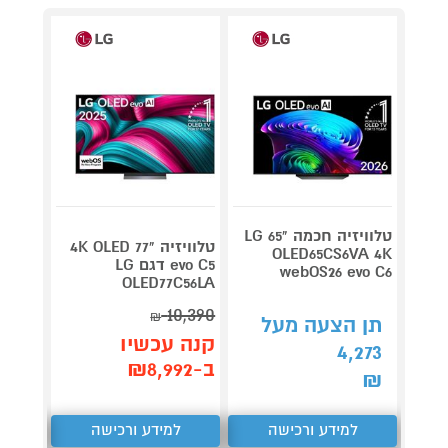
טלוויזיה חכמה "65 LG
טלוויזיה "77 4K OLED
OLED65CS6VA 4K
evo C5 דגם LG
webOS26 evo C6
B56LA
OLED77C56LA
4,790
10,390
₪
תן הצעה מעל
קנה עכשיו
קנה 
4,273
ב-₪8,992
ב-₪4,161
₪
למידע ורכישה
למידע ורכישה
ל