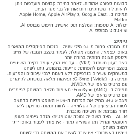
קבוצות ספורט אהודות. לאחר בחירת קבוצות מועדפות ניתן
לראות לוח משחקים והתראות על גבי מסך הבית.
תמיכה ב: Apple Home, Apple AirPlay 2, Google Cast,
Matter
יכולות AI נוספות: המלצת תוכן אישית, חיפוש מבוסס AI,
וצ'אטבוט מבוסס AI
גיימינג
זמן תגובה: פחות מ-0.1 מילי שניה - בזכות הפיקסלים המוארים
באופן עצמאי, התצוגה מסוגלת לעמוד בקצב תגובה של 1ms
ולספק תצוגה חזותית ברורה יותר.
קצב רענון משתנה (VRR) - עד 120 הרץ: עומד בקצב השינויים
בקצב הפריימים להפחתת קריעות בתמונה. ניתן לשחק
במשחקים עשירים בגרפיקה ללא דאגות לגבי עיכובים והפרעות.
תמיכה ב- (G-Sync (Nvidia: תאימות מלאה במשחק לגיימרים
עם כרטיס גראפי של NVIDIA.
תמיכה ב- (FreeSync (AMD: תאימות מלאה במשחק לגיימרים
עם כרטיס גראפי של AMD.
מצב HGiG: מחיל את הגדרות ה-HDR האופטימליות בהתאם
לטווח הביצועים של הטלוויזיה - לחוות תמונה מדויקת ללא
רוויה מוגזמת או חשיפה מוגברת.
ALLM - מצב השהייה נמוכה אוטומטית: מזהה גיימינג באופן
אוטומטי ומחיל זמן השהייה נמוך - אין צורך לעבור באופן ידני
למצב משחק.
גיימינג דאשבורד: אין צורך לעצור את המשחק כדי לשנות