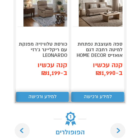
מערכת
ספה מעוצבת נפתחת
כורסת טלוויזיה מפנקת
סטריא
למיטה רחבה דגם
עם ריקליינר ג'רזי
-DU10
אואזיס HOME DECOR
LEONARDO
לבן
קנה עכשיו
קנה עכשיו
קנה 
ב-₪1,990
ב-₪1,199
ב-₪379
למידע ורכישה
למידע ורכישה
ל
Next
Previous
הפופולרים