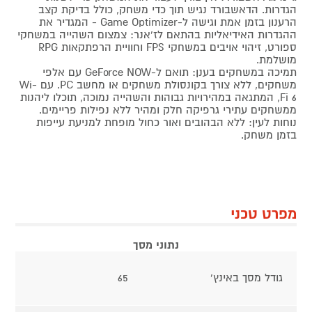
הגדרות. הדאשבורד נגיש תוך כדי משחק, כולל בדיקת קצב
הרענון בזמן אמת וגישה ל-Game Optimizer - המגדיר את
ההגדרות האידיאליות בהתאם לז'אנר: צמצום השהייה במשחקי
ספורט, זיהוי אויבים במשחקי FPS וחוויית הרפתקאות RPG
מושלמת.
תמיכה במשחקים בענן: תואם ל-GeForce NOW עם אלפי
משחקים, ללא צורך בקונסולת משחקים או מחשב PC. עם Wi-
Fi 6, המתגאה במהירויות גבוהות והשהייה נמוכה, תוכלו ליהנות
ממשחקים עתירי גרפיקה חלק ומהיר ללא נפילות פריימים.
נוחות לעין: ללא הבהובים ואור כחול מופחת למניעת עייפות
בזמן משחק.
מפרט טכני
נתוני מסך
גודל מסך באינץ'
65