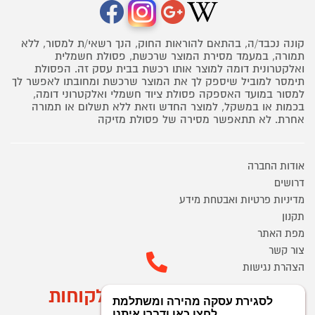
קונה נכבד/ה, בהתאם להוראות החוק, הנך רשאי/ת למסור, ללא
תמורה, במעמד מסירת המוצר שרכשת, פסולת חשמלית
ואלקטרונית דומה למוצר אותו רכשת בבית עסק זה. הפסולת
תימסר למוביל שיספק לך את המוצר שרכשת ומחובתו לאפשר לך
למסור במועד האספקה פסולת ציוד חשמלי ואלקטרוני דומה,
בכמות או במשקל, למוצר החדש וזאת ללא תשלום או תמורה
אחרת. לא תתאפשר מסירה של פסולת מזיקה
אודות החברה
דרושים
מדיניות פרטיות ואבטחת מידע
תקנון
מפת האתר
צור קשר
הצהרת נגישות
מוקד הזמנות ושירות לקוחות