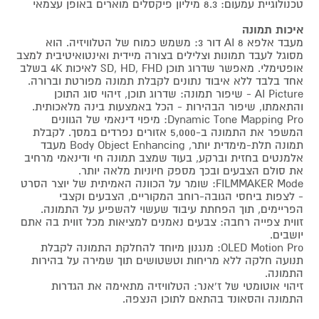
טכנולוגיית עמעום: 8.3 מיליון פיקסלים מוארים באופן עצמאי
איכות תמונה
מעבד אלפא 8 AI דור 3: משמש כמוח של הטלוויזיה. הוא
מסוגל לעבד תמונות וצלילים בצורה מיידית ואינטואיטיבית למצב
אופטימלי. מאפשר שדרוג תוכן SD, HD, FHD לאיכות 4K בשלב
אחד בלבד ללא איבוד נתונים לקבלת תמונה מפורטת וברורה.
AI Picture - שיפור תמונה: שדרוג תוכן, זיהוי סוג התוכן
והתאמתו, שיפור הבהירות - הכל באמצעות בינה מלאכותית.
Dynamic Tone Mapping Pro: מיפוי דינאמי של הגוונים
המשפר את התמונה ב-5,000 אזורים נפרדים במסך. לקבלת
תמונה תלת-מימדית יותר, Body Object Enhancing מעבד
אלמנטים בחזית וברקע, בעוד שמצב תמונה חי ודינאמי מרחיב
את סולם הצבעים ובכך מספק חיוניות מלאה יותר.
FILMMAKER Mode: שומר על הכוונה האמיתית של יוצר הסרט
- לצפות ביחסי הגובה-רוחב המקוריים, הצבעים וקצבי
הפריימים, תוך הפחתת עיבוד שעשוי להשפיע על התמונה.
זווית צפייה רחבה: צבעים נאמנים למציאות מכל זווית בה אתם
יושבים.
OLED Motion Pro: מנגנון מיוחד להחלקת התמונה לקבלת
תנועה חלקה ללא מריחות וטשטושים תוך שמירה על בהירות
התמונה.
זיהוי אוטומטי של ז'אנר: הטלוויזיה מתאימה את הגדרות
התמונה והסאונד בהתאם לתוכן הנצפה.