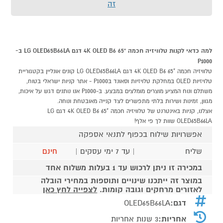
זה
למה כדאי לקנות טלוויזיה חכמה "65 4K OLED B6 דגם LG OLED65B66LA ב-
P1000
טלוויזיה חכמה "65 4K OLED B6 דגם LG OLED65B66LA קונים אונליין בקטגוריית
טלויזיות OLED במחלקת טלויזיות וסאונד בP1000 - אתר קניות ישראלי בטוח,
משתלם ונוח המציע מוצרים מומלצים במבצע. ב-P1000 אנו נותנים דגש על איכות,
מגוון, זמינות ושירות בלתי מתפשרים לצד קנייה מאובטחת ונוחה.
אצלנו, קניות באינטרנט של טלוויזיה חכמה "65 4K OLED B6 דגם LG
OLED65B66LA שוות לך פי אלף!
אפשרויות שילוח בכפוף לתנאי אספקה
שליח
| עד 7 ימי עסקים |
חינם
במכירה זו ניתן לרכוש עד 1 בעלות משלוח אחד
במוצר זה ייתכנו שינויים ותוספות במחירי הובלה
לאזורים מרחקים וגובה קומות.
לצפייה לחץ כאן
דגם:
OLED65B66LA
אחריות:
3 שנות אחריות