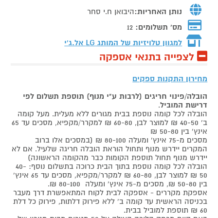
נותן האחריות:
היבואן ח.י סחר
מס' תשלומים:
12
למגוון טלויזיות של המותג
LG אל.ג'י
לצפייה בתנאי אספקה
מחירון התקנות ספקים
הובלה/פינוי חריגים (לרבות ע"י מנוף) תוספת תשלום לפי
דרישת המוביל
.
הובלה לכל קומה נוספת בבית מגורים ללא מעלית. מעל קומה
ב' 40-50 ₪ למוצר לבן, 60-80 ₪ למקרר/מקפיא, מסכים עד 65
אינץ' בין 50-80 ₪
מסכים מ-75 אינץ' ומעלה 80-100 ₪ (במסכים אלו ברוב
המקרים יידרש מנוף ותחול הוראת הובלה חריגה שלעיל. אם לא
יידרש מנוף תחול תוספת הקומות כבר מהקומה הראשונה)
הובלה לכל קומה נוספת בתוך הבית כרוכה בתשלום נוסף: 40-
50 ₪ למוצר לבן, 60-80 ₪ למקרר/מקפיא, מסכים עד 65 אינץ'
בין 50-80 ₪, מסכים מ-75 אינץ' ומעלה 80-100 ₪.
אספקת מקררים - אספקה לבית לקוח המתאפשרת דרך מעבר
בכניסה הראשית עד קומה ב' ללא פירוק דלתות, פירוק כל דלת
60 ₪ תוספת למוביל בבית.