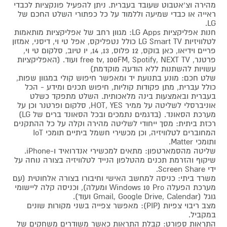
מהירה וצ'אטבוט שעובד בעברית. ניתן להפעיל פונקציות לכבדי
ראייה או כבדי שמיעה וללמוד על כל כפתורי השלט החכם של
LG.
חנות אפליקציות LG Apps: מגוון רחב של אפליקציות מותאמות
לטלוויזיות LG Smart TV כולל נטפליקס, אפל טי וי, דיסני, אמזון
פריים וידיאו, כאן בוקס, 12 פלוס, 13, 14, יו טיוב, סלקום טי וי,
פרטנר, free tv, 100FM, Spotify, NEXT TV ועוד. (האפליקציות
עשויות להשתנות ללא הודעה מוקדמת)
שלט חכם: מונע בתנועת יד ומאפשר חיפוש קולי במגוון שפות,
כולל עברית, מתן פקודות קוליות, חיפוש תכנים ומידע - הכל
בעברית ובאמצעות בינה מלאכותית. השלט מתפקד כשלט
אוניברסלי לשליטה על ממיר HOT, YES, סלקום ופרטנר וכן על
מערכת הסאונד. (בדגמים נתמכים ובכל הסאונד ברים של LG)
רכזת ביתית: מסך ייחודי לשליטה מהירה וקלה על כל ההתקנים
המחוברים לטלוויזיה, וכן מכשירי חשמל ביתיים תומכי IoT
ותומכי Matter.
שליטה מהסמארטפון: מתאים למכשירי אנדרואיד ו-iPhone.
שיקוף והזרמת תכנים מהטלפון הנייד לטלוויזיה בצורה נוחה על
ידי Screen Share.
משרד ביתי: כניסה למחשב האישי וחיבורו בצורה אלחוטית (עם
מערכת הפעלה Windows 10 Pro ומעלה), וכניסה קלה ליישומי
גוגל (Gmail, Google Drive, Calendar ועוד).
מצב ריבוי צפיות (PIP): מאפשר צפייה בשני מקורות שונים
במקביל.
התראות ספורט: קבלת התראות כאשר משודרים משחקים של