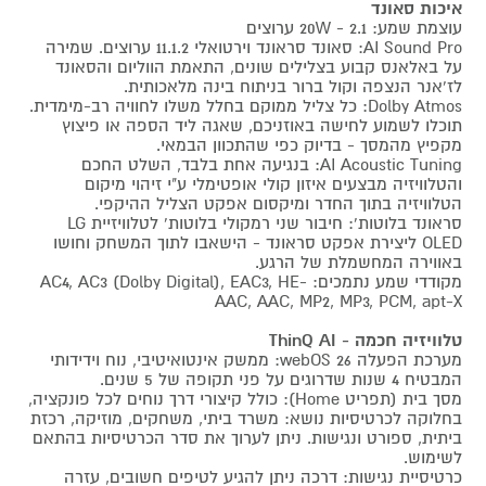
איכות סאונד
עוצמת שמע: 20W - 2.1 ערוצים
AI Sound Pro: סאונד סראונד וירטואלי 11.1.2 ערוצים. שמירה
על באלאנס קבוע בצלילים שונים, התאמת הווליום והסאונד
לז'אנר הנצפה וקול ברור בניתוח בינה מלאכותית.
Dolby Atmos: כל צליל ממוקם בחלל משלו לחוויה רב-מימדית.
תוכלו לשמוע לחישה באוזניכם, שאגה ליד הספה או פיצוץ
מקפיץ מהמסך - בדיוק כפי שהתכוון הבמאי.
AI Acoustic Tuning: בנגיעה אחת בלבד, השלט החכם
והטלוויזיה מבצעים איזון קולי אופטימלי ע"י זיהוי מיקום
הטלוויזיה בתוך החדר ומיקסום אפקט הצליל ההיקפי.
סראונד בלוטות': חיבור שני רמקולי בלוטות' לטלוויזיית LG
OLED ליצירת אפקט סראונד - הישאבו לתוך המשחק וחושו
באווירה המחשמלת של הרגע.
מקודדי שמע נתמכים: AC4, AC3 (Dolby Digital), EAC3, HE-
AAC, AAC, MP2, MP3, PCM, apt-X
טלוויזיה חכמה - ThinQ AI
מערכת הפעלה webOS 26: ממשק אינטואיטיבי, נוח וידידותי
המבטיח 4 שנות שדרוגים על פני תקופה של 5 שנים.
מסך בית (תפריט Home): כולל קיצורי דרך נוחים לכל פונקציה,
בחלוקה לכרטיסיות נושא: משרד ביתי, משחקים, מוזיקה, רכזת
ביתית, ספורט ונגישות. ניתן לערוך את סדר הכרטיסיות בהתאם
לשימוש.
כרטיסיית נגישות: דרכה ניתן להגיע לטיפים חשובים, עזרה