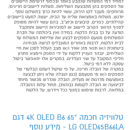
למחיר דמי המשלוח שנקבע באתר ובכפוף לרשימת היישובים
של הספקים בהן מתבצעת השליחות. משלוח ליישובים חריגים/
מרוחקים/ מעבר לקו הירוק, עשוי להיות כרוך בתשלום נוסף .
יודגש, משלוח באמצאות שליח עד הבית, יעשה למעט ביישובים
קהילתיים, כפרים, קיבוצים וכיוצ"ב, בהם עשוי להיות מסופק
לסניף הדואר הקרוב ליישוב או למזכירות היישוב ותתקבל
הודעה על כך בבית הלקוח. במידה ואין ביכולתה של חברת
המשלוחים מטעם הספקים לבצע את שליחות המשלוח עד
לבית הלקוח, לרבות באזורים המוגבלים לגישה מבחינה
ביטחונית ו/או תנאי מזג אוויר ו/או מצב העלול לסכן את חיי
השליחים, יובהר העניין ללקוח על ידי הספק ויימצא פתרון
חליפי המקובל על שני הצדדים. במקרים אלו יתאפשר ביטול
עסקה ללא דמי ביטול.
במקרה של הובלה חריגה, על פי שיקול דעתם הבלעדי של
הספקים ו/או מי מטעמם (כגון הובלה שלא ניתן לבצעה
באמצעות מדרגות או מעלית, הובלה שנדרש מכשור מיוחד
לביצועה או הובלה לקומות גבוהות), תחול עלות ההובלה
במלואה, לרבות שימוש במנוף ככל ויידרש, על הלקוח
טלוויזיה חכמה "65 4K OLED B6 דגם
LG OLED65B66LA - מידע נוסף