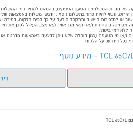
 של חברת המשלוחים מטעם הספקים, בהתאם למחיר דמי המשלוח ש
הירוק, עשוי להיות כרוך בתשלום נוסף . יודגש, משלוח באמצאות שליח
ליישוב או למזכירות היישוב ותתקבל הודעה על כך בבית הלקוח. במיד
בחינה ביטחונית ו/או תנאי מזג אוויר ו/או מצב העלול לסכן את חיי ה
 ללא דמי ביטול.
ו/או מי מטעמם (כגון הובלה שלא ניתן לבצעה באמצעות מדרגות או 
ף ככל ויידרש, על הלקוח
דירו