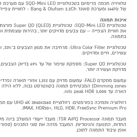
של 144Hz ומערכת סאונד Bang & Olufsen 2.2Ch - לחוויית צפייה ביתית ברמת קולנוע אמיתי.
איכות תמונה
את חוויית הצפייה – עם צבעים מדויקים יותר, בהירות עוצמתית 
בתמונה.
טכנולוג
עשירים, חיים ומדויקים.
טכנולוגיית Super QD: מספקת שיפו
מדויקת ועשירה יותר.
Dimming zones) המבטיחים תמונה בקונטרסט גבוה, ללא הי
הארה עד 3,000 nits peak HDR.
IMAX, HDR10+, HLG, HDR, FreeSync Premium Pro.
מעבד תמונה TSR AiPQ Processor: מעבד ייעוד
החדות, התנועה והניגודיות. המעבד מזהה את סוגי התכנים (ספורט,
אופן עיבוד התמונה לתוכן.