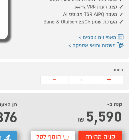
קצב רענון 144Hz VRR
מעבד TSR AiPQ מבוסס AI
מערכת שמע Bang & Olufsen 2.2Ch
מאפיינים נוספים
משלוח ותנאי אספקה
כמות
-
+
קנה ב-
תן הצעה
5,590
376
₪
קניה מהירה
הוסף לסל
ת