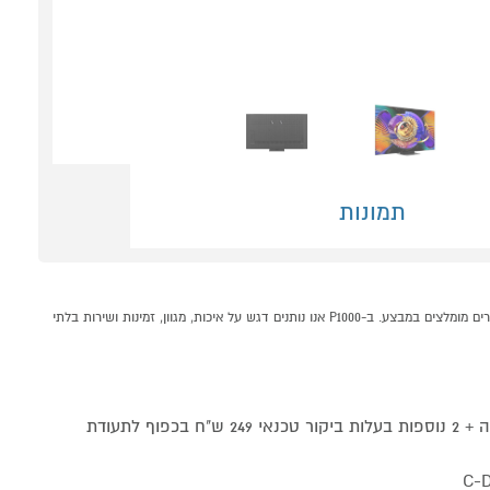
תמונות
טלוויזיה חכמה "65 TCL 65C7L 4K SQD-Mini LED קונים אונליין בקטגוריית SQD-Mini LED במחלקת טלויזיות וסאונד בP1000 - אתר קניות ישראלי בטוח, משתלם ונוח המציע מוצרים מומלצים במבצע. ב-P1000 אנו נותנים דגש על איכות, מגוון, זמינות ושירות בלתי
שנה ראשונה מלאה + 2 נוספות בעלות ביקור טכנאי 249 ש"ח בכפוף לתעודת