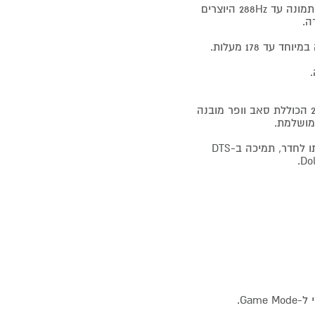
החלקת תנועה: מנגנון MEMC 120Hz, מנגנון VRR עד 144Hz ומאיץ תמונה עד 288Hz היוצרים
ה.
מערכת סאונד Bang & Olufsen 2.2Ch: מערכת סאונד בתצורה 2.2 הכוללת סאב וופר מובנה
עיבוד סאונד חכם: מעבד בינה מלאכותית לעיבוד הסאונד והתאמתו לחדר, תמיכה ב-DTS