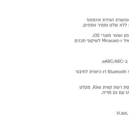
ולם, המאפשרת הורדת אינספור
שיתוף תכנים: Air Play 2 / Home kit לשיתוף תכנים ממכשירי אייפון ושאר מוצרי iOS,
טכנולוגיית Chromecast של Google לשיקוף מסך ממכשיר אנדרואיד ו-Miracast לשיקוף תכנים
אלחוטי: Wi-Fi 5 - תקן מתקדם לתקשורת אלחוטית. קישוריות Bluetooth 5.4 דו-כיוונית לחיבור
חיבורים נוספים: יציאת שמע דיגיטלית אופטית (Optical out), כניסת רשת קווית RJ45, מקלט