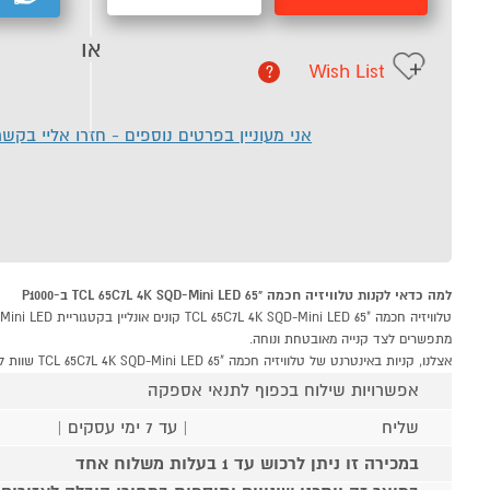
או
Wish List
?
אני מעוניין בפרטים נוספים - חזרו אליי בקש
למה כדאי לקנות טלוויזיה חכמה "65 TCL 65C7L 4K SQD-Mini LED ב-P1000
מתפשרים לצד קנייה מאובטחת ונוחה.
אצלנו, קניות באינטרנט של טלוויזיה חכמה "65 TCL 65C7L 4K SQD-Mini LED שוות לך פי אלף!
אפשרויות שילוח בכפוף לתנאי אספקה
שליח
| עד 7 ימי עסקים |
במכירה זו ניתן לרכוש עד 1 בעלות משלוח אחד