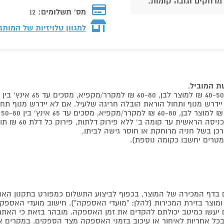
 מרחקים וגובה קומות.
מס' תשלומים:
12
למגוון טלויזיות של המותג
שת המוביל
.
 קומה ב' ללא פירוק דלתות, פירוק כל דלת 60 ₪ תוספת למוביל בבית.
דף המכירה של המוצר, בכפוף לביצוע התשלום כמפורט בתקנון האת
צר בזירת המכירות (להלן: "מועדי האספקה"). חישוב מועדי האספקה יה
קים יעשו כמיטב יכולתם להקדים את זמן האספקה. מובהר בזאת כי ה
כל אחריות לאיחור או עיכוב בזמני האספקה מצד הספקים. במקרים א