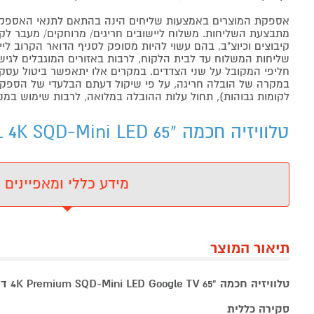
אספקת המוצרים באמצעות שליחים הינה בהתאם לתנאי האספקה
מתבצעת השליחות. משלוח ליישובים חריגים/ מרוחקים/ מעבר לקו 
קיבוצים וכיוצ"ב, בהם עשוי להיות מסופק לסניף הדואר הקרוב 
שליחות המשלוח עד לבית הלקוח, לרבות באזורים המוגבלים לגישה מ
חליפי המקובל על שני הצדדים. במקרים אלו יתאפשר ביטול עסקה
במקרה של הובלה חריגה, על פי שיקול דעתם הבלעדי של הספקים 
לקומות גבוהות), תחול עלות ההובלה במלואה, לרבות שימוש במנו
טלוויזיה חכמה "65 TCL 65C7L 4K SQD-Mini LED - מידע נוסף
מידע כללי ומאפיינים
תיאור המוצר
טלוויזיה חכמה "65 4K Premium SQD-Mini LED Google TV דגם TCL 65C7L
סקירה כללית