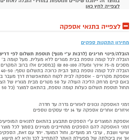
במוצר זה ייתכנו שינויים ותוספות במחירי הובלה לאזורים
לצפייה לחץ כאן
לצפייה בתנאי אספקה
מחירון התקנות ספקים
הובלה/פינוי חריגים (לרבות ע"י מנוף) תוספת תשלום לפי דרי
הובלה לכל קומה נוספת בבית מגורים ללא מעלית. מעל קומה ב' 40-50 ₪ למוצר לבן, 60-80 ₪ למקרר/מקפיא, מסכים עד 65 אינץ' בין 50-80 ₪
מסכים מ-75 אינץ' ומעלה 80-100 ₪ (במסכים אלו ברוב המקרים יידרש מנוף ותחול הוראת הובלה חריגה שלעיל. אם לא יידרש מנוף תחול תוספת הקומות כבר מהקומה הראשונה)
הובלה לכל קומה נוספת בתוך הבית כרוכה בתשלום נוסף: 40-50 ₪ למוצר לבן, 60-80 ₪ למקרר/מקפיא, מסכים עד 65 אינץ' בין 50-80 ₪, מסכים מ-75 אינץ' ומעלה 80-100 ₪.
אספקת מקררים - אספקה לבית לקוח המתאפשרת דרך מעבר בכניסה הראשית עד
באם קיים מרחק הליכה העולה על 50 מטרים מבית מגוריו של הצרכן בשל חניה מרוחקת או חוסר גישה לביתו,
תחול תוספת תשלום כעלות קומה נוספת, בהתאם למוצר (כל 50 מטרים יחשבו כקומה נוספת).
זמני האספקה נכונים לאזורים גדרה עד חדרה
איזורים אחרים אספקה עד 14 ימי עסקים נוספים
אספקת המוצרים ע"י הספקים תתבצע בהתאם לתנאים המופיעים ב
זמני האספקה להם הספקים מתחייבים מצוינים בסמוך לכל מוצר ומו
שישי ושבת , ערבי חג מועדים, וחול המועד. יחד עם זאת, הספ
אך אין ביכולתה של מפעילת האתר להתחייב לכך והיא לא תישא ב