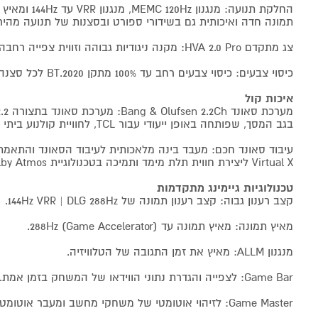
תמונה חדה ואיכותית גם בשידורי ספורט ובסצנות של תנועה מהיר
צג מתקדם HVA 2.0 Pro: מקנה ניגודיות גבוהה וזווית צפייה רחבה במיוחד עד 178 מעלות.
כיסוי צבעים: כיסוי צבעים רחב עד 100% מתקן BT.2020 לכל סצנה.
איכות קול
בגב המסך, שפותחה באופן ייעודי עבור TCL, לחוויית קולנוע ביתי מושלמת.
Virtual X ליצירת חווית תלת מימד ותמיכה בטכנולוגיית Dolby Atmos.
טכנולוגיות גיימינג מתקדמות
קצב רענון גבוה: קצב רענון תמונה של 144Hz VRR | DLG 288Hz.
מאיץ תמונה: מאיץ תמונה עד 288Hz (Game Accelerator).
מנגנון ALLM: מאיץ את זמן התגובה של הטלוויזיה.
Game Bar: לצפייה והגדרת נתוני הווידאו של המשחק בזמן אמת.
Game Master: לזיהוי אוטומטי של משחקי מחשב ומעבר אוטומטי ל-Game Mode.