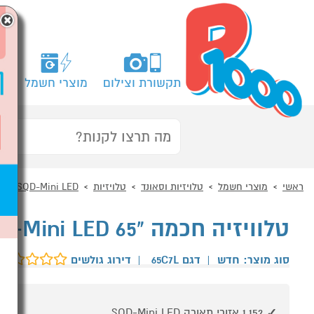
×
תקשורת וצילום
מוצרי חשמל
מח
ראשי
מוצרי חשמל
טלויזיות וסאונד
טלויזיות
SQD-Mini LED
טלוויזיה חכמה "65 TCL 65C7L 4K SQD-Mini LED
סוג מוצר: חדש
|
דגם 65C7L
|
דירוג גולשים
1,152 אזורי תאורה SQD-Mini LED