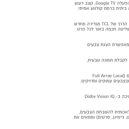
טלוויזיה חכמה פרימיום בטכנולוגיית SQD-Mini LED עם מערכת הפעלה Google TV, קצב רענון
טכנולוגיית SQD-Mini LED: טכנולוגיית Super QD (QLED) פורצת הדרך של TCL מגדירה מחדש
ושליטה חכמה באור לכל פרט
יית Ultra Color Filter: מרחיבה את מגוון הצבעים ב־33%, ומאפשרת הצגת צבעים
ר של עד 69% בדיוק הצבעים, לקבלת תמונה טבעית,
עמעום מתקדם FALD: עמעום מדויק עם 1,152 אזורי תאורה נפרדים (Full Array Local
לה ובצבעים עמוקים ומדויקים.
רזולוציה ותמיכה בפורמטים: רזולוציית UHD 4K 3840x2160 עם תמיכה ב-Dolby Vision IQ,
י המשלב בינה מלאכותית להשבחת הצבעים,
 גיימינג, סרטים) ומתאים את