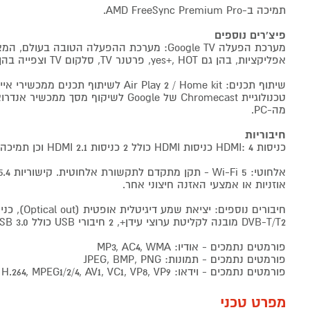
תמיכה ב-AMD FreeSync Premium Pro.
פיצ'רים נוספים
מערכת הפעלה Google TV: מערכת ההפעלה הטובה בע
אפליקציות, בהן גם yes+, HOT, פרטנר TV, סלקום TV וצפייה בהן ללא שלט וממיר נוספים.
מה-PC.
חיבוריות
כניסות HDMI: 4 כניסות HDMI כולל 2 כניסות HDMI 2.1 וכן תמיכה ב-eARC/ARC.
אוזניות או אמצעי האזנה חיצוני אחר.
DVB-T/T2 מובנה לקליטת ערוצי עידן+, 2 חיבורי USB כולל USB 3.0 עם נגן מדיה.
פורמטים נתמכים - אודיו: MP3, AC4, WMA
פורמטים נתמכים - תמונות: JPEG, BMP, PNG
פורמטים נתמכים - וידאו: H.265, H.264, MPEG1/2/4, AV1, VC1, VP8, VP9
מפרט טכני