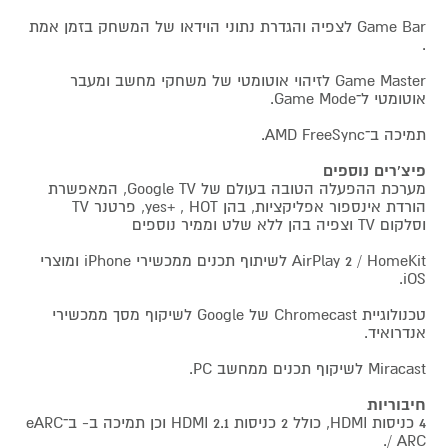
Game Bar לצפיה והגדרת נתוני הוידאו של המשחק בזמן אמת
.
Game Master לזיהוי אוטומטי של משחקי מחשב ומעבר
אוטומטי ל־Game Mode.
תמיכה ב־AMD FreeSync.
פיצ'רים נוספים
מערכת ההפעלה הטובה בעולם של Google TV, המאפשרת
הורדת אינספור אפליקציות, בהן yes+ , HOT, פרטנר TV
וסלקום TV וצפיה בהן ללא שלט וממיר נוספים
AirPlay 2 / HomeKit לשיתוף תכנים ממכשירי iPhone ומוצרי
iOS.
טכנולוגיית Chromecast של Google לשיקוף מסך ממכשירי
אנדרואיד.
Miracast לשיקוף תכנים ממחשב PC.
חיבוריות
4 כניסות HDMI, כולל 2 כניסות HDMI 2.1 וכן תמיכה ב- ב־eARC
/ ARC.