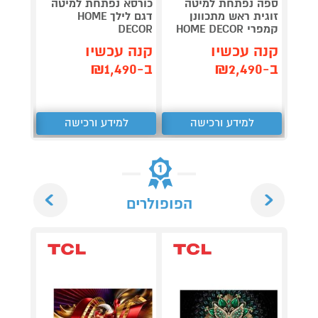
ספה נפתחת למיטה
כורסא נפתחת למיטה
סטריא
זוגית ראש מתכוונן
דגם לילך HOME
-DU10
קמפרי HOME DECOR
DECOR
לבן
קנה עכשיו
קנה עכשיו
קנה 
ב-₪2,490
ב-₪1,490
ב-₪379
למידע ורכישה
למידע ורכישה
ל
Next
Previous
הפופולרים