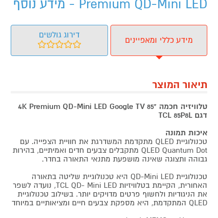
Premium QD-Mini LED - מידע נוסף
דירוג גולשים
מידע כללי ומאפיינים
תיאור המוצר
טלוויזיה חכמה "85 4K Premium QD-Mini LED Google TV
דגם TCL 85P8L
איכות תמונה
טכנולוגיית QLED מתקדמת המשדרגת את חוויית הצפייה. עם
QLED Quantum Dot מתקבלים צבעים חדים ואמיתיים, בהירות
גבוהה ותצוגה שאינה מושפעת מתנאי התאורה בחדר.
טכנולוגיית QD-Mini LED היא טכנולוגיית שליטה בתאורה
האחורית, הקיימת בטלוויזיות TCL QD- Mini LED, נועדה לשפר
את הניגודיות ולחשוף פרטים מדויקים יותר. בשילוב טכנולוגיית
QLED המתקדמת, היא מספקת צבעים חיים ומציאותיים במיוחד