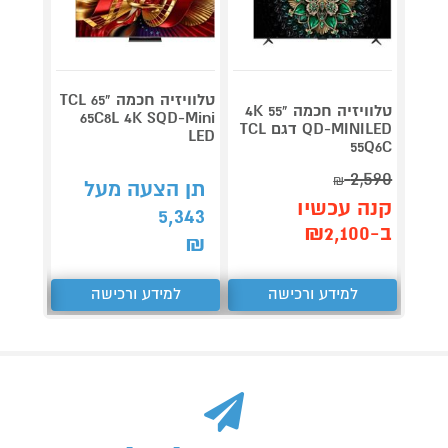
טלוויזיה חכמה "65 TCL
טלוויזיה חכמה "55 4K
65C8L 4K SQD-Mini
QD-MINILED דגם TCL
LED
5S100
55Q6C
3,790
2,590
₪
תן הצעה מעל
קנה 
קנה עכשיו
5,343
ב-₪3,551
ב-₪2,100
₪
למידע ורכישה
למידע ורכישה
ל