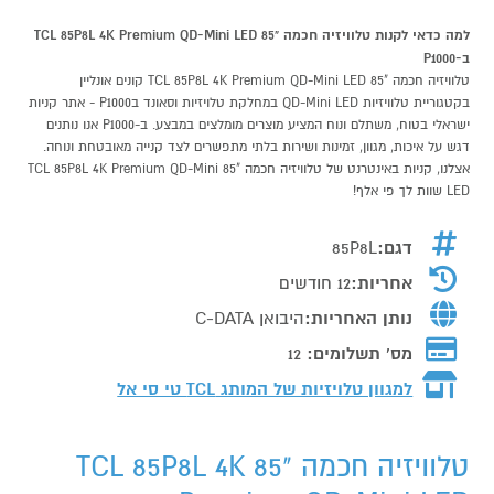
למה כדאי לקנות טלוויזיה חכמה "85 TCL 85P8L 4K Premium QD-Mini LED
ב-P1000
טלוויזיה חכמה "85 TCL 85P8L 4K Premium QD-Mini LED קונים אונליין
בקטגוריית טלוויזיות QD-Mini LED במחלקת טלויזיות וסאונד בP1000 - אתר קניות
ישראלי בטוח, משתלם ונוח המציע מוצרים מומלצים במבצע. ב-P1000 אנו נותנים
דגש על איכות, מגוון, זמינות ושירות בלתי מתפשרים לצד קנייה מאובטחת ונוחה.
אצלנו, קניות באינטרנט של טלוויזיה חכמה "85 TCL 85P8L 4K Premium QD-Mini
LED שוות לך פי אלף!
דגם:
85P8L
אחריות:
12 חודשים
נותן האחריות:
היבואן C-DATA
מס' תשלומים:
12
למגוון טלויזיות של המותג
TCL טי סי אל
טלוויזיה חכמה "85 TCL 85P8L 4K