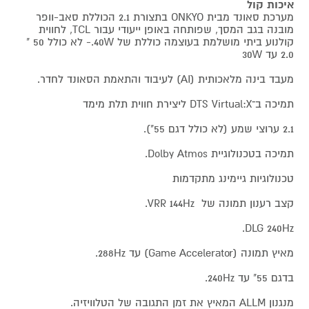
איכות קול
מערכת סאונד מבית ONKYO בתצורת 2.1 הכוללת סאב-וופר
מובנה בגב המסך, שפותחה באופן ייעודי עבור TCL, לחווית
קולנוע ביתי מושלמת בעוצמה כוללת של 40W.- לא כולל 50 "
2.0 עד 30W
מעבד בינה מלאכותית (AI) לעיבוד והתאמת הסאונד לחדר.
תמיכה ב־DTS Virtual:X ליצירת חווית תלת מימד
2.1 ערוצי שמע (לא כולל דגם 55").
תמיכה בטכנולוגיית Dolby Atmos.
טכנולוגיות גיימינג מתקדמות
קצב רענון תמונה של VRR 144Hz.
DLG 240Hz.
מאיץ תמונה (Game Accelerator) עד 288Hz.
בדגם 55" עד 240Hz.
מנגנון ALLM המאיץ את זמן התגובה של הטלוויזיה.