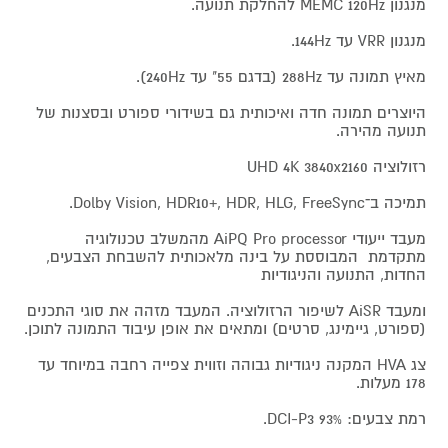
מנגנון MEMC 120Hz להחלקת תנועה.
מנגנון VRR עד 144Hz.
מאיץ תמונה עד 288Hz (בדגם 55" עד 240Hz).
היוצרים תמונה חדה ואיכותית גם בשידורי ספורט ובסצנות של
תנועה מהירה.
רזולוציה UHD 4K 3840x2160
תמיכה ב־Dolby Vision, HDR10+, HDR, HLG, FreeSync.
מעבד ייעודי AiPQ Pro processor מהמשלב טכנולוגיה
מתקדמת המבוססת על בינה מלאכותית להשבחת הצבעים,
החדות, התנועה והניגודיות
ומעבד AiSR לשיפור הרזולוציה. המעבד מזהה את סוגי התכנים
(ספורט, גיימינג, סרטים) ומתאים את אופן עיבוד התמונה לתוכן.
צג HVA המקנה ניגודיות גבוהה וזווית צפייה רחבה במיוחד עד
178 מעלות.
רמת צבעים: DCI-P3 93%.