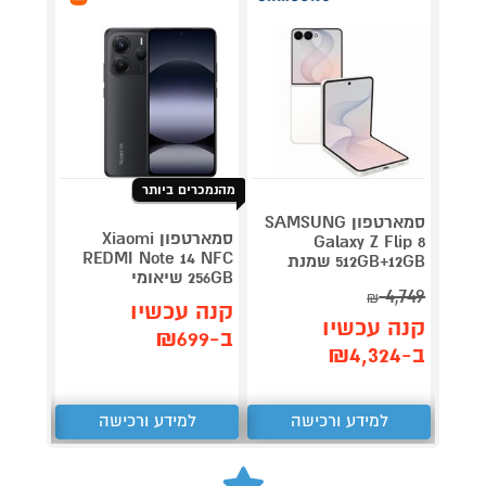
מהנמכרים ביותר
סמארטפון SAMSUNG
סמארטפון Xiaomi
Galaxy Z Flip 8
/512GB
REDMI Note 14 NFC
512GB+12GB שמנת
256GB שיאומי
סמסונ
4,749
₪
קנה עכשיו
קנה 
קנה עכשיו
ב-₪699
ב-₪2,990
ב-₪4,324
למידע ורכישה
למידע ורכישה
ל