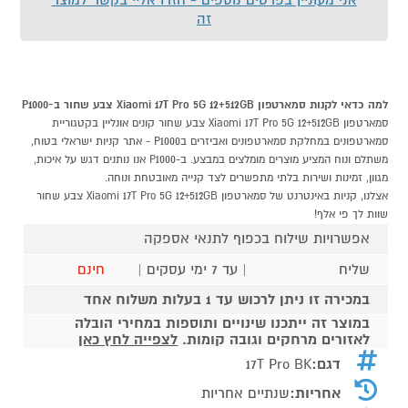
זה
למה כדאי לקנות סמארטפון Xiaomi 17T Pro 5G 12+512GB צבע שחור ב-P1000
סמארטפון Xiaomi 17T Pro 5G 12+512GB צבע שחור קונים אונליין בקטגוריית
סמארטפונים במחלקת סמארטפונים ואביזרים בP1000 - אתר קניות ישראלי בטוח,
משתלם ונוח המציע מוצרים מומלצים במבצע. ב-P1000 אנו נותנים דגש על איכות,
מגוון, זמינות ושירות בלתי מתפשרים לצד קנייה מאובטחת ונוחה.
אצלנו, קניות באינטרנט של סמארטפון Xiaomi 17T Pro 5G 12+512GB צבע שחור
שוות לך פי אלף!
אפשרויות שילוח בכפוף לתנאי אספקה
שליח
| עד 7 ימי עסקים |
חינם
במכירה זו ניתן לרכוש עד 1 בעלות משלוח אחד
במוצר זה ייתכנו שינויים ותוספות במחירי הובלה
לאזורים מרחקים וגובה קומות.
לצפייה לחץ כאן
דגם:
17T Pro BK
אחריות:
שנתיים אחריות