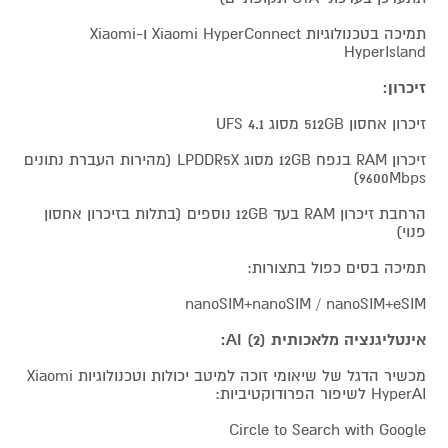
תמיכה בטכנולוגיות Xiaomi HyperConnect ו-Xiaomi
HyperIsland
זיכרון:
זיכרון אחסון 512GB מסוג UFS 4.1
זיכרון RAM בנפח 12GB מסוג LPDDR5X (מהירות העברת נתונים
9600Mbps)
הרחבת זיכרון RAM בעד 12GB נוספים (בתלות בזיכרון אחסון
פנוי)
תמיכה בסים כפול בתצורות:
nanoSIM+nanoSIM / nanoSIM+eSIM
אינטליגנציה מלאכותית AI (2):
מכשיר הדגל של שיאומי זוכה למיטב יכולות וטכנולוגיות Xiaomi
HyperAI לשיפור הפרודוקטיביות:
Circle to Search with Google