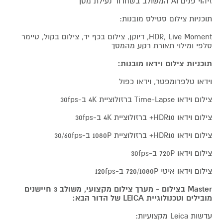
זיהוי פנים AI המשולב בשחרור נעילת מסך
תוכניות צילום סטילס מובנות:
HDR, Live Moment, דיוקן, צילום בכף יד, צילום בקול, טיימר
סלפי ומילוי תאורת רקע מהמסך
תוכניות צילום וידאו מובנות:
וידאו טלפרומפטר, וידאו כפול
צילום וידאו Time-Lapse ברזולוציית 4K ב-30fps
צילום וידאו HDR10+ ברזולוציית 4K ב-30fps
צילום וידאו HDR10+ ברזולוציית 1080P ב-30/60fps
צילום וידאו 720P ב-30fps
צילום וידאו איטי 720/1080P ב-120fps
Master בצילום - מערך צילום מקצועי, משולב 3 חיישנים
מובילים וטכנולוגיית LEICA של הדור הבא:
עדשות Leica מקצועיות: