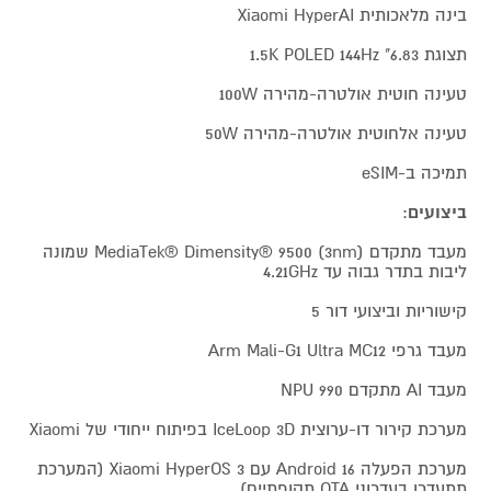
בינה מלאכותית Xiaomi HyperAI
תצוגת 6.83" 1.5K POLED 144Hz
טעינה חוטית אולטרה-מהירה 100W
טעינה אלחוטית אולטרה-מהירה 50W
תמיכה ב-eSIM
ביצועים
:
מעבד מתקדם MediaTek® Dimensity® 9500 (3nm) שמונה
ליבות בתדר גבוה עד 4.21GHz
קישוריות וביצועי דור 5
מעבד גרפי Arm Mali-G1 Ultra MC12
מעבד AI מתקדם NPU 990
מערכת קירור דו-ערוצית IceLoop 3D בפיתוח ייחודי של Xiaomi
מערכת הפעלה Android 16 עם Xiaomi HyperOS 3 (המערכת
תתעדכן בעדכוני OTA תקופתיים)