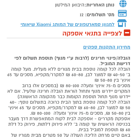
נותן האחריות:
היבואן המילטון
מס' תשלומים:
12
למגוון סמארטפונים של המותג
Xiaomi שיאומי
לצפייה בתנאי אספקה
מחירון התקנות ספקים
הובלה/פינוי חריגים (לרבות ע"י מנוף) תוספת תשלום לפי
דרישת המוביל
.
הובלה לכל קומה נוספת בבית מגורים ללא מעלית. מעל קומה
ב' 40-50 ₪ למוצר לבן, 60-80 ₪ למקרר/מקפיא, מסכים עד 65
אינץ' בין 50-80 ₪
מסכים מ-75 אינץ' ומעלה 80-100 ₪ (במסכים אלו ברוב
המקרים יידרש מנוף ותחול הוראת הובלה חריגה שלעיל. אם לא
יידרש מנוף תחול תוספת הקומות כבר מהקומה הראשונה)
הובלה לכל קומה נוספת בתוך הבית כרוכה בתשלום נוסף: 40-
50 ₪ למוצר לבן, 60-80 ₪ למקרר/מקפיא, מסכים עד 65 אינץ'
בין 50-80 ₪, מסכים מ-75 אינץ' ומעלה 80-100 ₪.
אספקת מקררים - אספקה לבית לקוח המתאפשרת דרך מעבר
בכניסה הראשית עד קומה ב' ללא פירוק דלתות, פירוק כל דלת
60 ₪ תוספת למוביל בבית.
באם קיים מרחק הליכה העולה על 50 מטרים מבית מגוריו של