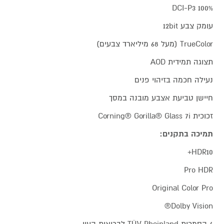
100% DCI-P3
עומק צבע 12bit
TrueColor (מעל 68 מיליארד צבעים)
תצוגה תמידית AOD
נעילה חכמה בזיהוי פנים
חיישן טביעת אצבע מובנה במסך
זכוכית Corning® Gorilla® Glass 7i
תמיכה בתקנים:
HDR10+
Pro HDR
Original Color Pro
Dolby Vision®
4 הסמכות TÜV Rheinland לבריאות העין