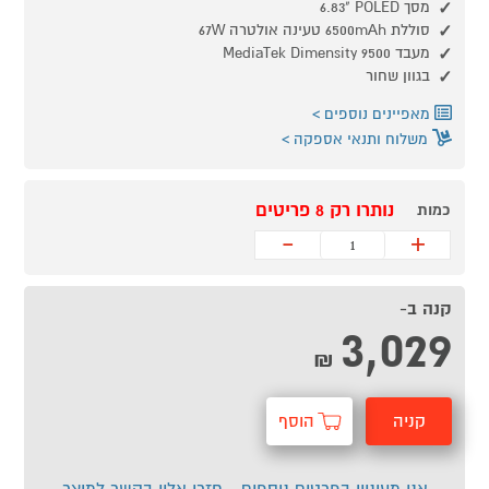
מסך POLED "‏6.83
סוללת 6500mAh טעינה אולטרה 67W
מעבד MediaTek Dimensity 9500
בגוון שחור
מאפיינים נוספים
משלוח ותנאי אספקה
נותרו רק 8 פריטים
כמות
-
+
קנה ב-
3,029
₪
קניה
הוסף
מהירה
לסל
אני מעוניין בפרטים נוספים - חזרו אליי בקשר למוצר