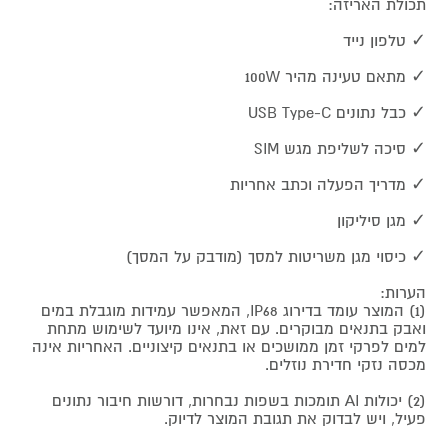
תכולת האריזה:
✓ טלפון נייד
✓ מתאם טעינה מהיר 100W
✓ כבל נתונים USB Type-C
✓ סיכה לשליפת מגש SIM
✓ מדריך הפעלה וכתב אחריות
✓ מגן סיליקון
✓ כיסוי מגן משריטות למסך (מודבק על המסך)
הערות:
(1) המוצר עומד בדירוג IP68, המאפשר עמידות מוגבלת במים
ואבק בתנאים מבוקרים. עם זאת, אינו מיועד לשימוש מתחת
למים לפרקי זמן ממושכים או בתנאים קיצוניים. האחריות אינה
מכסה נזקי חדירת נוזלים.
(2) יכולות AI תומכות בשפות נבחרות, דורשות חיבור נתונים
פעיל, ויש לבדוק את תגובת המוצר לדיוק.