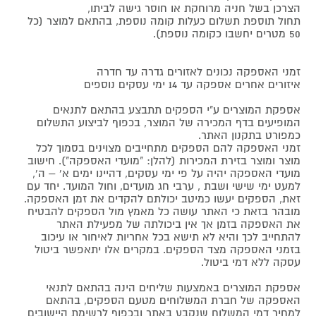
הצרכן בשל חניה מרוחקת או חוסר גישה לביתו,
תחול תוספת תשלום כעלות קומה נוספת, בהתאם למוצר (כל
50 מטרים יחשבו כקומה נוספת).
זמני האספקה נכונים לאזורים גדרה עד חדרה
איזורים אחרים אספקה עד 14 ימי עסקים נוספים
אספקת המוצרים ע"י הספקים תתבצע בהתאם לתנאים
המופיעים בדף המכירה של המוצר, בכפוף לביצוע התשלום
כמפורט בתקנון האתר.
זמני האספקה להם הספקים מתחייבים מצוינים בסמוך לכל
מוצר ומוצר בזירת המכירות (להלן: "מועדי האספקה"). חישוב
מועדי האספקה יהיה על פי ימי עסקים, דהיינו ימים א' – ה',
למעט ימי שישי ושבת , ערבי חג מועדים, וחול המועד. יחד עם
זאת, הספקים יעשו כמיטב יכולתם להקדים את זמן האספקה.
מובהר בזאת כי האתר עושה כל מאמץ מול הספקים להבטיח
את האספקה בזמן אך אין ביכולתה של מפעילת האתר
להתחייב לכך והיא לא תישא בכל אחריות לאיחור או עיכוב
בזמני האספקה מצד הספקים. במקרים אלו יתאפשר ביטול
עסקה ללא דמי ביטול.
אספקת המוצרים באמצעות שליחים הינה בהתאם לתנאי
האספקה של חברת המשלוחים מטעם הספקים, בהתאם
למחיר דמי המשלוח שנקבע באתר ובכפוף לרשימת היישובים