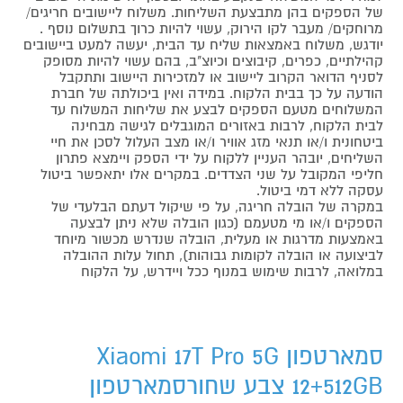
של הספקים בהן מתבצעת השליחות. משלוח ליישובים חריגים/
מרוחקים/ מעבר לקו הירוק, עשוי להיות כרוך בתשלום נוסף .
יודגש, משלוח באמצאות שליח עד הבית, יעשה למעט ביישובים
קהילתיים, כפרים, קיבוצים וכיוצ"ב, בהם עשוי להיות מסופק
לסניף הדואר הקרוב ליישוב או למזכירות היישוב ותתקבל
הודעה על כך בבית הלקוח. במידה ואין ביכולתה של חברת
המשלוחים מטעם הספקים לבצע את שליחות המשלוח עד
לבית הלקוח, לרבות באזורים המוגבלים לגישה מבחינה
ביטחונית ו/או תנאי מזג אוויר ו/או מצב העלול לסכן את חיי
השליחים, יובהר העניין ללקוח על ידי הספק ויימצא פתרון
חליפי המקובל על שני הצדדים. במקרים אלו יתאפשר ביטול
עסקה ללא דמי ביטול.
במקרה של הובלה חריגה, על פי שיקול דעתם הבלעדי של
הספקים ו/או מי מטעמם (כגון הובלה שלא ניתן לבצעה
באמצעות מדרגות או מעלית, הובלה שנדרש מכשור מיוחד
לביצועה או הובלה לקומות גבוהות), תחול עלות ההובלה
במלואה, לרבות שימוש במנוף ככל ויידרש, על הלקוח
סמארטפון Xiaomi 17T Pro 5G
12+512GB צבע שחורסמארטפון