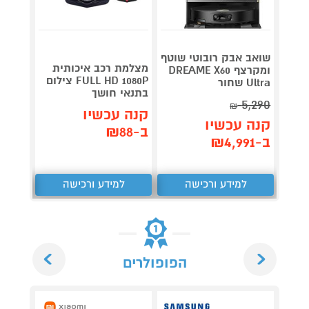
שואב אבק רובוטי שוטף
מצלמת רכב איכותית
ש
ומקרצף DREAME X60
FULL HD 1080P צילום
 46mm
Ultra שחור
בתנאי חושך
miniu
5,290
₪
קנה עכשיו
קנה 
קנה עכשיו
ב-₪88
ב-₪1,649
ב-₪4,991
למידע ורכישה
למידע ורכישה
ל
Next
Previous
הפופולרים