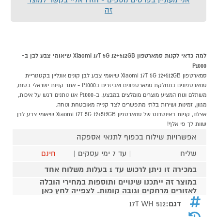
זה
למה כדאי לקנות סמארטפון Xiaomi 17T 5G 12+512GB שיאומי צבע לבן ב-
P1000
סמארטפון Xiaomi 17T 5G 12+512GB שיאומי צבע לבן קונים אונליין בקטגוריית
סמארטפונים במחלקת סמארטפונים ואביזרים בP1000 - אתר קניות ישראלי בטוח,
משתלם ונוח המציע מוצרים מומלצים במבצע. ב-P1000 אנו נותנים דגש על איכות,
מגוון, זמינות ושירות בלתי מתפשרים לצד קנייה מאובטחת ונוחה.
אצלנו, קניות באינטרנט של סמארטפון Xiaomi 17T 5G 12+512GB שיאומי צבע לבן
שוות לך פי אלף!
אפשרויות שילוח בכפוף לתנאי אספקה
שליח
| עד 7 ימי עסקים |
חינם
במכירה זו ניתן לרכוש עד 1 בעלות משלוח אחד
במוצר זה ייתכנו שינויים ותוספות במחירי הובלה
לאזורים מרחקים וגובה קומות.
לצפייה לחץ כאן
דגם:
17T WH 512