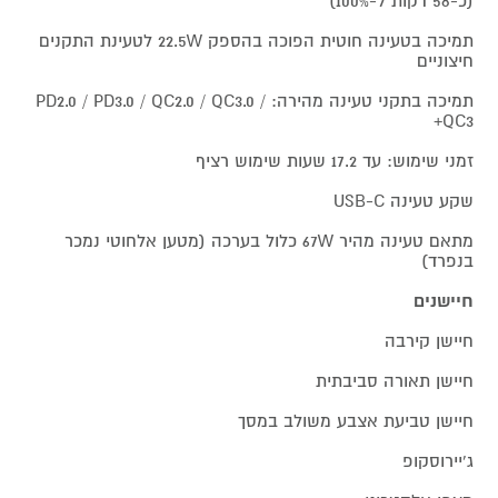
(כ-58 דקות ל-100%)
תמיכה בטעינה חוטית הפוכה בהספק 22.5W לטעינת התקנים
חיצוניים
תמיכה בתקני טעינה מהירה: PD2.0 / PD3.0 / QC2.0 / QC3.0 /
QC3+
זמני שימוש: עד 17.2 שעות שימוש רציף
שקע טעינה USB-C
מתאם טעינה מהיר 67W כלול בערכה (מטען אלחוטי נמכר
בנפרד)
חיישנים
חיישן קירבה
חיישן תאורה סביבתית
חיישן טביעת אצבע משולב במסך
ג'יירוסקופ