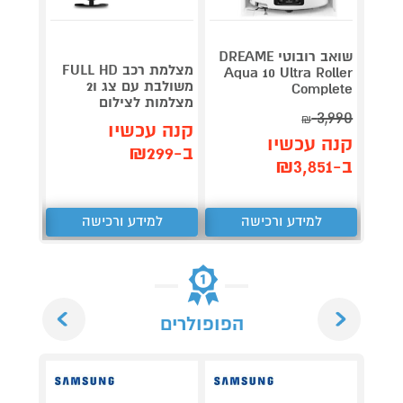
שואב רובוטי DREAME
מצלמת רכב FULL HD
ש
Aqua 10 Ultra Roller
משולבת עם צג ו2
night
Complete
מצלמות לצילום
lumin
3,990
₪
קנה עכשיו
קנה 
קנה עכשיו
ב-₪299
ב-₪959
ב-₪3,851
למידע ורכישה
למידע ורכישה
ל
Next
Previous
הפופולרים