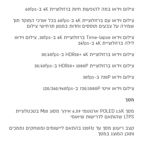
צילום וידאו במה להופעות חיות ברזולוציית 4K ב-60fps
צילום וידאו עם ברזולוציית 4K ב-60fps בכל אורכי המוקד תוך
שמירה על צבעים תוססים וחדות במגוון תרחישי צילום
צילום וידאו Time-lapse ברזולוציית 4K ב-30fps, צילום וידאו
לילה ברזולוציית 4K ב-24fps
צילום וידאו ברזולוציית HDR10+ 4K ב-30/60fps
צילום וידאו ברזולוציית HDR10+ 1080P ב-30/60fps
צילום וידאו 720P ב-30fps
צילום וידאו איטי 720/1080P ב-120/240/960fps
מסך
מסך POLED 1.5K ארגונומי 6.59 אינץ' מסוג M10 בטכנולוגיית
LTPS שהותאם לדרישות שיאומי
קצב ריענון מסך עד 120Hz בהתאם ליישומים ומשחקים נתמכים
ותוכן המוצג במסך