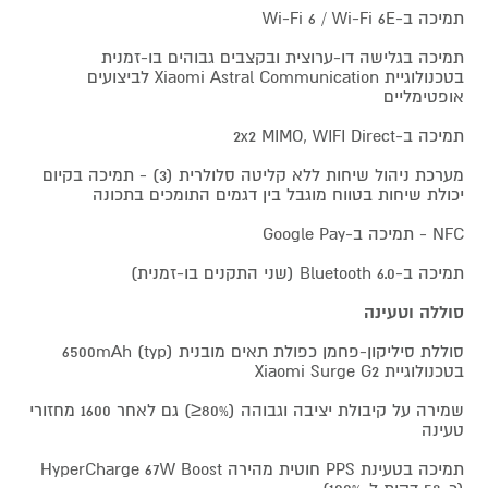
תמיכה ב-Wi-Fi 6 / Wi-Fi 6E
תמיכה בגלישה דו-ערוצית ובקצבים גבוהים בו-זמנית
בטכנולוגיית Xiaomi Astral Communication לביצועים
אופטימליים
תמיכה ב-2x2 MIMO, WIFI Direct
מערכת ניהול שיחות ללא קליטה סלולרית (3) - תמיכה בקיום
יכולת שיחות בטווח מוגבל בין דגמים התומכים בתכונה
NFC - תמיכה ב-Google Pay
תמיכה ב-Bluetooth 6.0 (שני התקנים בו-זמנית)
סוללה וטעינה
סוללת סיליקון-פחמן כפולת תאים מובנית 6500mAh (typ)
בטכנולוגיית Xiaomi Surge G2
שמירה על קיבולת יציבה וגבוהה (80%≤) גם לאחר 1600 מחזורי
טעינה
תמיכה בטעינת PPS חוטית מהירה HyperCharge 67W Boost