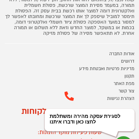
תמורה, במעמד מסירת המוצר שרכשת, פסולת חשמלית
ואלקטרונית דומה למוצר אותו רכשת בבית עסק זה. הפסולת
תימסר למוביל שיספק לך את המוצר שרכשת ומחובתו לאפשר לך
למסור במועד האספקה פסולת ציוד חשמלי ואלקטרוני דומה,
בכמות או במשקל, למוצר החדש וזאת ללא תשלום או תמורה
אחרת. לא תתאפשר מסירה של פסולת מזיקה
אודות החברה
דרושים
מדיניות פרטיות ואבטחת מידע
תקנון
מפת האתר
צור קשר
הצהרת נגישות
מוקד הזמנות ושירות לקוחות
03-9545370
שעות פעילות מוקד הזמנות: