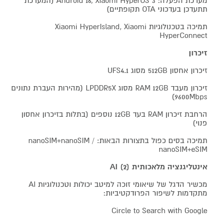
מערכת הפעלה: Android 16, Xiaomi HyperOS 3 (המערכת
תתעדכן בעדכוני OTA תקופתיים)
תמיכה בטכנולוגיות Xiaomi HyperIsland, Xiaomi
HyperConnect
זיכרון
זיכרון אחסון 512GB מסוג UFS4.1
זיכרון מעבד RAM 12GB מסוג LPDDR5X (מהירות העברת נתונים
9600Mbps)
הרחבת זיכרון RAM בעד 12GB נוספים (בתלות בזיכרון אחסון
פנוי)
תמיכה בסים כפול בתצורות הבאות: nanoSIM+nanoSIM /
nanoSIM+eSIM
אינטליגנציה מלאכותית AI (2)
מכשיר הדגל של שיאומי זוכה למיטב יכולות וטכנולוגיות AI
מתקדמות לשיפור הפרודקטיביות:
Circle to Search with Google