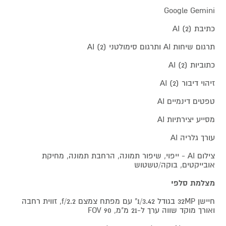
Google Gemini
כתיבת AI (2)
תרגום שיחות AI ותרגום סימולטני AI (2)
כתוביות AI (2)
זיהוי דיבור AI (2)
טפטים דינמיים AI
מסייע יצירתיות AI
עורך גלריה AI
צילום AI - ייפוי, שיפור תמונה, הרחבת תמונה, מחיקת
אובייקטים, בוקה/טשטוש
מצלמת סלפי
חיישן 32MP בגודל 1/3.42" עם מפתח צמצם f/2.2, זווית רחבה
ואורך מוקד שווה ערך ל-21 מ"מ, FOV 90