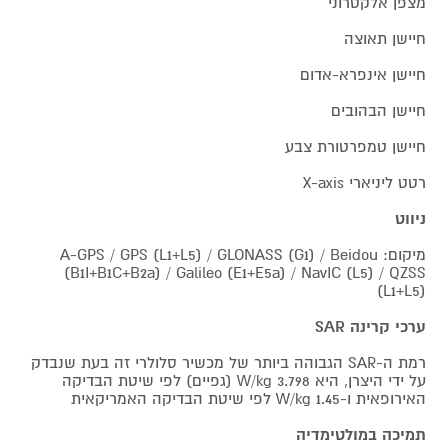
מצפן אלקטרוני
חיישן תאוצה
חיישן אינפרא-אדום
חיישן הבהובים
חיישן טמפרטורת צבע
רטט ליניארי X-axis
ניווט
מיקום: A-GPS / GPS (L1+L5) / GLONASS (G1) / Beidou
(B1I+B1C+B2a) / Galileo (E1+E5a) / NavIC (L5) / QZSS
(L1+L5)
ערכי קרינה SAR
רמת ה-SAR הגבוהה ביותר של מכשיר סלולרי זה בעת שנבדק
על ידי היצרן, היא 3.798 W/kg (גפיים) לפי שיטת הבדיקה
האירופאית ו-1.45 W/kg לפי שיטת הבדיקה האמריקאית
תמיכה במולטימדיה