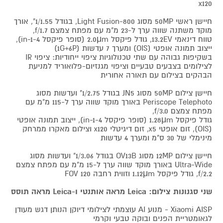
x120
חיישן ראשי 50MP מסוג Light Fusion-800, בגודל 1/1.55", אורך
מוקד משתנה שווה ערך ל-23 מ"מ עם מפתח צמצם f/1.7,
טווח דינאמי 13.2EV, גודל פיקסל 2.0μm (סופר פיקסל 4-in-1),
ייצוב תמונה אופטי (OIS) ומערך 7 עדשות (1G+6P)
בשקיפות גבוהה עם שתי טכנולוגיות ציפוי ייחודיות: ציפוי IR
לצילומים בצבעים טבעיים וציפוי מגנזיום-פלואוריד למניעת
הבהקים בצילום עם תאורה אחורית
חיישן צילום 50MP מסוג JN5 בגודל 1/2.75" ועדשות מסוג
Periscope Telephoto באורך מוקד שווה ערך ל-115 מ"מ עם
מפתח צמצם f/3.0,
גודל פיקסל 1.28μm (סופר פיקסל 4-in-1), ייצוב תמונה אופטי
(OIS), זום אופטי x5, זום דיגיטלי x120 וצילום מאקרו ממרחק
מינימלי של 30 ס"מ ומערך 4 עדשות
חיישן צילום 12MP מסוג OV13B בגודל 1/3.06" ועדשות מסוג
Ultra-Wide באורך מוקד שווה ערך ל-15 מ"מ עם מפתח צמצם
f/2.2, גודל פיקסל 1.12μm וזווית רחבה FOV 120
שני סגנונות צילום: Leica מראה אותנטי ו-Leica מראה תוסס
Xiaomi AISP - מנוע AI עוצמתי לצילומי דיוקן הנותן דגש מעודן
לגאומטריית הפנים ובוקה טבעי וקרמי