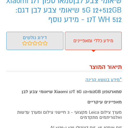
שיאומי צבע לבןסמארטפון Xiaomi 17T
5G 12+512GB שיאומי צבע לבן דגם:
17T WH 512 - מידע נוסף
דירוג גולשים
מידע כללי ומאפיינים
תיאור המוצר
*מידע בנושא קרינה
סמארטפון Xiaomi 17T 5G 12+512GB שיאומי צבע
לבן
מאפיינים עיקריים
מערך צילום Leica מקצועי - 3 חיישני צילום ומערך עדשות
ואלגוריתמים מתקדמים
זום אופטי x5, זום דיגיטלי x20 ו-AI x120