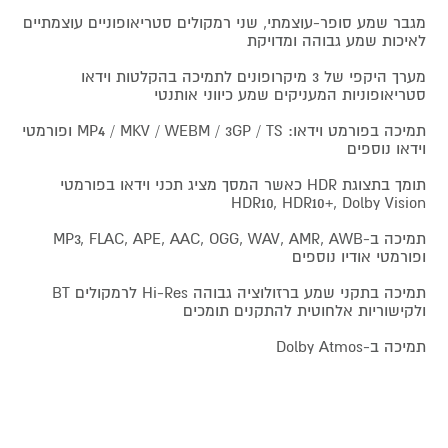
מגבר שמע סופר-עוצמתי, שני רמקולים סטריאופוניים עוצמתיים
לאיכות שמע גבוהה ומדויקת
מערך היקפי של 3 מיקרופונים לתמיכה בהקלטות וידאו
סטריאופוניות המעניקים שמע כיווני אותנטי
תמיכה בפורמט וידאו: MP4 / MKV / WEBM / 3GP / TS ופורמטי
וידאו נוספים
תומך בתצוגת HDR כאשר המסך מציג תכני וידאו בפורמטי
HDR10, HDR10+, Dolby Vision
תמיכה ב-MP3, FLAC, APE, AAC, OGG, WAV, AMR, AWB
ופורמטי אודיו נוספים
תמיכה בתקני שמע ברזולוציה גבוהה Hi-Res לרמקולים BT
ולקישוריות אלחוטית להתקנים תומכים
תמיכה ב-Dolby Atmos