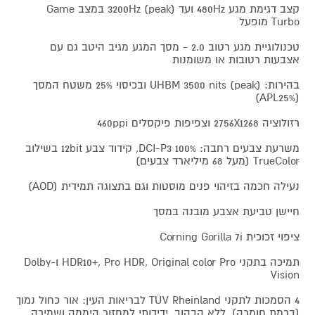
קצב דגימת מגע 480Hz ועד 3200Hz (peak) במצב Game
Turbo מופעל
טכנולוגיית מגע רטוב 2.0 - מסך המגע מגיב היטב גם עם
אצבעות רטובות או משומנות
בהירות: UHBM 3500 nits (peak) ובכיסוי 25% משטח המסך
(APL25%)
רזולוציה 2756X1268 וצפיפות פיקסלים 460ppi
משרעת צבעים רחבה: DCI-P3 100%, קידוד צבע 12bit בשילוב
TrueColor (מעל 68 מיליארד צבעים)
נעילה חכמה בזיהוי פנים מוסטות וגם בתצוגה תמידית (AOD)
חיישן טביעת אצבע מובנה במסך
ציפוי זכוכית Corning Gorilla 7i
תמיכה בתקני HDR10+, Pro HDR, Original color Pro ו-Dolby
Vision
4 הסמכות לתקני TÜV Rheinland לבריאות העין: אור כחול נמוך
(ברמת חומרה), ללא הבהוב, ידידותי למחזור היממה ושמירה