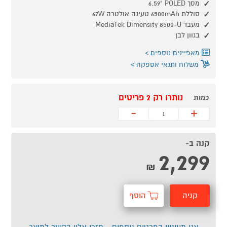
מסך POLED ‏"6.59
סוללת 6500mAh טעינה אולטרה 67W
מעבד MediaTek Dimensity 8500-U
בגוון לבן
מאפיינים נוספים
משלוח ותנאי אספקה
נותרו רק 2 פריטים
כמות
-
+
קנה ב-
2,299
₪
קניה
הוסף
מהירה
לסל
אני מעוניין בפרטים נוספים - חזרו אליי בקשר למוצר