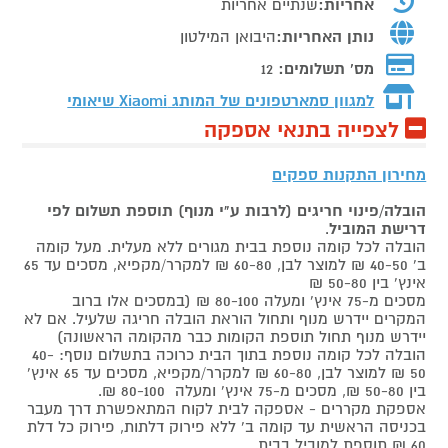
אחריות:
שנתיים אחריות
נותן האחריות:
היבואן המילטון
מס' תשלומים:
12
למגוון סמארטפונים של המותג
Xiaomi שיאומי
לצפייה בתנאי אספקה
מחירון התקנות ספקים
הובלה/פינוי חריגים (לרבות ע"י מנוף) תוספת תשלום לפי
דרישת המוביל
.
הובלה לכל קומה נוספת בבית מגורים ללא מעלית. מעל קומה
ב' 40-50 ₪ למוצר לבן, 60-80 ₪ למקרר/מקפיא, מסכים עד 65
אינץ' בין 50-80 ₪
מסכים מ-75 אינץ' ומעלה 80-100 ₪ (במסכים אלו ברוב
המקרים יידרש מנוף ותחול הוראת הובלה חריגה שלעיל. אם לא
יידרש מנוף תחול תוספת הקומות כבר מהקומה הראשונה)
הובלה לכל קומה נוספת בתוך הבית כרוכה בתשלום נוסף: 40-
50 ₪ למוצר לבן, 60-80 ₪ למקרר/מקפיא, מסכים עד 65 אינץ'
בין 50-80 ₪, מסכים מ-75 אינץ' ומעלה 80-100 ₪.
אספקת מקררים - אספקה לבית לקוח המתאפשרת דרך מעבר
בכניסה הראשית עד קומה ב' ללא פירוק דלתות, פירוק כל דלת
60 ₪ תוספת למוביל בבית.