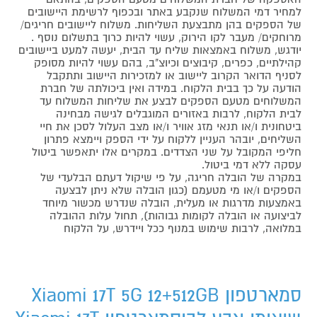
למחיר דמי המשלוח שנקבע באתר ובכפוף לרשימת היישובים
של הספקים בהן מתבצעת השליחות. משלוח ליישובים חריגים/
מרוחקים/ מעבר לקו הירוק, עשוי להיות כרוך בתשלום נוסף .
יודגש, משלוח באמצאות שליח עד הבית, יעשה למעט ביישובים
קהילתיים, כפרים, קיבוצים וכיוצ"ב, בהם עשוי להיות מסופק
לסניף הדואר הקרוב ליישוב או למזכירות היישוב ותתקבל
הודעה על כך בבית הלקוח. במידה ואין ביכולתה של חברת
המשלוחים מטעם הספקים לבצע את שליחות המשלוח עד
לבית הלקוח, לרבות באזורים המוגבלים לגישה מבחינה
ביטחונית ו/או תנאי מזג אוויר ו/או מצב העלול לסכן את חיי
השליחים, יובהר העניין ללקוח על ידי הספק ויימצא פתרון
חליפי המקובל על שני הצדדים. במקרים אלו יתאפשר ביטול
עסקה ללא דמי ביטול.
במקרה של הובלה חריגה, על פי שיקול דעתם הבלעדי של
הספקים ו/או מי מטעמם (כגון הובלה שלא ניתן לבצעה
באמצעות מדרגות או מעלית, הובלה שנדרש מכשור מיוחד
לביצועה או הובלה לקומות גבוהות), תחול עלות ההובלה
במלואה, לרבות שימוש במנוף ככל ויידרש, על הלקוח
סמארטפון Xiaomi 17T 5G 12+512GB