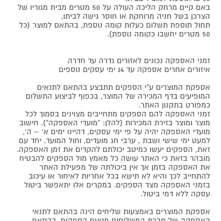
באם קיים מרחק הליכה העולה על 50 מטרים מבית מגוריו של
הצרכן בשל חניה מרוחקת או חוסר גישה לביתו,
תחול תוספת תשלום כעלות קומה נוספת, בהתאם למוצר (כל
50 מטרים יחשבו כקומה נוספת).
זמני האספקה נכונים לאזורים גדרה עד חדרה
איזורים אחרים אספקה עד 14 ימי עסקים נוספים
אספקת המוצרים ע"י הספקים תתבצע בהתאם לתנאים
המופיעים בדף המכירה של המוצר, בכפוף לביצוע התשלום
כמפורט בתקנון האתר.
זמני האספקה להם הספקים מתחייבים מצוינים בסמוך לכל
מוצר ומוצר בזירת המכירות (להלן: "מועדי האספקה"). חישוב
מועדי האספקה יהיה על פי ימי עסקים, דהיינו ימים א' – ה',
למעט ימי שישי ושבת , ערבי חג מועדים, וחול המועד. יחד עם
זאת, הספקים יעשו כמיטב יכולתם להקדים את זמן האספקה.
מובהר בזאת כי האתר עושה כל מאמץ מול הספקים להבטיח
את האספקה בזמן אך אין ביכולתה של מפעילת האתר
להתחייב לכך והיא לא תישא בכל אחריות לאיחור או עיכוב
בזמני האספקה מצד הספקים. במקרים אלו יתאפשר ביטול
עסקה ללא דמי ביטול.
אספקת המוצרים באמצעות שליחים הינה בהתאם לתנאי
האספקה של חברת המשלוחים מטעם הספקים, בהתאם