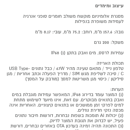
עיצוב ומימדים
מסגרת אלומיניום מוקשח משולב חומרים סופגי אנרגיה
לעמידות משופרת בנפילות
גובה: 157.6 מ"מ, רוחב: 75.2 מ"מ, עובי: 8.17 מ"מ
משקל: 200 גרם
עמידות לרסס, מים ואבק בתקן IP68 (1)
תכולת האריזה
טלפון נייד / מתאם טעינה מהיר 67W / כבל נתונים USB Type-
C / סיכה לשליפת מגש SIM / מדריך הפעלה וכתב אחריות / מגן
סיליקון / כיסוי מגן משריטות למסך (מודבק על המסך)
הערות:
(1) המוצר עומד בדירוג IP68, המאפשר עמידות מוגבלת במים
ואבק בתנאים מבוקרים. עם זאת, אינו מיועד לשימוש מתחת
למים לפרקי זמן ממושכים או בתנאים קיצוניים. האחריות אינה
מכסה נזקי חדירת נוזלים.
(2) יכולות AI תומכות בשפות נבחרות, דורשות חיבור נתונים
פעיל, יש לבדוק את תגובת המוצר לדיוק.
(3) התכונה תהיה זמינה בעדכון OTA באזורים נבחרים, דורשת