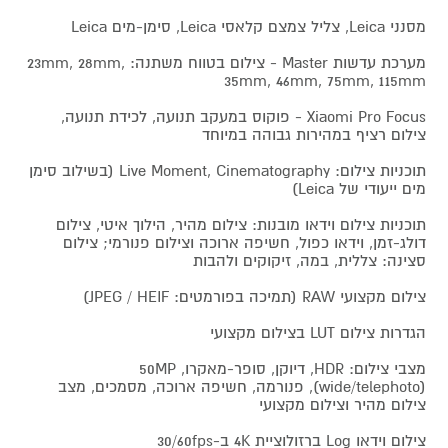
מסנני Leica, צליל צמצם קלאסי Leica, סימן-מים Leica
מערכת עדשות Master - צילום בטווח משתנה: 23mm, 28mm,
35mm, 46mm, 75mm, 115mm
Xiaomi Pro Focus - פוקוס במעקב תנועה, לכידת תנועה,
צילום רציף במהירות גבוהה במיוחד
תוכניות צילום: Live Moment, Cinematography (בשילוב סימן
מים ייעודי של Leica)
תוכניות צילום וידאו מובנות: צילום מהיר, הילוך איטי, צילום
דולג-זמן, וידאו כפול, חשיפה ארוכה וצילום פנורמי; צילום
סצינה: צללית, במה, זיקוקים ולהבות
צילום מקצועי RAW (תמיכה בפורמטים: JPEG / HEIF)
הגדרות צילום LUT בצילום מקצועי
מצבי צילום: HDR, דיוקן, סופר-מאקרו, 50MP
(wide/telephoto), פנורמה, חשיפה ארוכה, מסמכים, מצב
צילום מהיר וצילום מקצועי
צילום וידאו Log ברזולוציית 4K ב-30/60fps