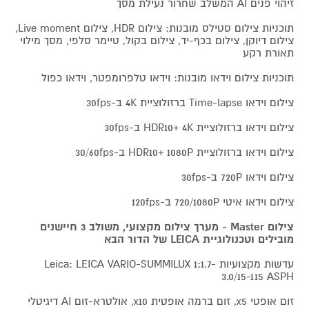
זיהוי פנים AI המשלב שחרור נעילת מסך
תוכניות צילום סטילס מובנות: צילום HDR, צילום Live moment,
צילום דיוקן, צילום בכף-יד, צילום בקול, טיימר סלפי, מסך מילוי
תאורת רקע
תוכניות צילום וידאו מובנות: וידאו טלפרומפטר, וידאו כפול
צילום וידאו Time-lapse ברזולוציית 4K ב-30fps
צילום וידאו ברזולוציית HDR10+ 4K ב-30fps
צילום וידאו ברזולוציית HDR10+ 1080P ב-30/60fps
צילום וידאו 720P ב-30fps
צילום וידאו איטי 720/1080P ב-120fps
צילום Master - מערך צילום מקצועי, משולב 3 חיישנים
מובילים וטכנולוגיית LEICA של הדור הבא
עדשות מקצועיות Leica: LEICA VARIO-SUMMILUX 1:1.7-
3.0/15-115 ASPH
זום אופטי x5, זום ברמה אופטית x10, אולטרא-זום AI דיגיטלי