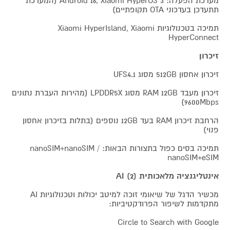
מערכת הפעלה: Android 16, Xiaomi HyperOS 3 (המערכת
תתעדכן בעדכוני OTA תקופתיים)
תמיכה בטכנולוגיות Xiaomi HyperIsland, Xiaomi
HyperConnect
זיכרון
זיכרון אחסון 512GB מסוג UFS4.1
זיכרון מעבד RAM 12GB מסוג LPDDR5X (מהירות העברת נתונים
9600Mbps)
הרחבת זיכרון RAM בעד 12GB נוספים (בתלות בזיכרון אחסון
פנוי)
תמיכה בסים כפול בתצורות הבאות: nanoSIM+nanoSIM /
nanoSIM+eSIM
אינטליגנציה מלאכותית AI (2)
מכשיר הדגל של שיאומי זוכה למיטב יכולות וטכנולוגיות AI
מתקדמות לשיפור הפרודקטיביות:
Circle to Search with Google