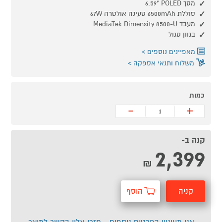
מסך POLED ‏"6.59
סוללת 6500mAh טעינה אולטרה 67W
מעבד MediaTek Dimensity 8500-U
בגוון סגול
מאפיינים נוספים
משלוח ותנאי אספקה
כמות
-
+
קנה ב-
2,399
₪
קניה
הוסף
מהירה
לסל
אני מעוניין בפרטים נוספים - חזרו אליי בקשר למוצר