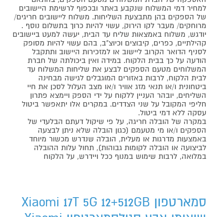
למחיר דמי המשלוח שנקבע באתר ובכפוף לרשימת היישובים
של הספקים בהן מתבצעת השליחות. משלוח ליישובים חריגים/
מרוחקים/ מעבר לקו הירוק, עשוי להיות כרוך בתשלום נוסף .
יודגש, משלוח באמצאות שליח עד הבית, יעשה למעט ביישובים
קהילתיים, כפרים, קיבוצים וכיוצ"ב, בהם עשוי להיות מסופק
לסניף הדואר הקרוב ליישוב או למזכירות היישוב ותתקבל
הודעה על כך בבית הלקוח. במידה ואין ביכולתה של חברת
המשלוחים מטעם הספקים לבצע את שליחות המשלוח עד
לבית הלקוח, לרבות באזורים המוגבלים לגישה מבחינה
ביטחונית ו/או תנאי מזג אוויר ו/או מצב העלול לסכן את חיי
השליחים, יובהר העניין ללקוח על ידי הספק ויימצא פתרון
חליפי המקובל על שני הצדדים. במקרים אלו יתאפשר ביטול
עסקה ללא דמי ביטול.
במקרה של הובלה חריגה, על פי שיקול דעתם הבלעדי של
הספקים ו/או מי מטעמם (כגון הובלה שלא ניתן לבצעה
באמצעות מדרגות או מעלית, הובלה שנדרש מכשור מיוחד
לביצועה או הובלה לקומות גבוהות), תחול עלות ההובלה
במלואה, לרבות שימוש במנוף ככל ויידרש, על הלקוח
סמארטפון Xiaomi 17T 5G 12+512GB