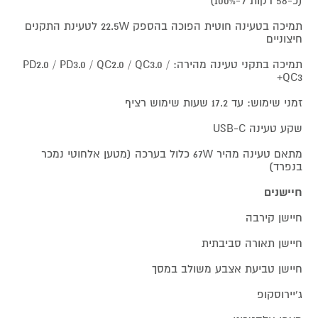
(כ-58 דקות ל-100%)
תמיכה בטעינה חוטית הפוכה בהספק 22.5W לטעינת התקנים
חיצוניים
תמיכה בתקני טעינה מהירה: PD2.0 / PD3.0 / QC2.0 / QC3.0 /
QC3+
זמני שימוש: עד 17.2 שעות שימוש רציף
שקע טעינה USB-C
מתאם טעינה מהיר 67W כלול בערכה (מטען אלחוטי נמכר
בנפרד)
חיישנים
חיישן קירבה
חיישן תאורה סביבתית
חיישן טביעת אצבע משולב במסך
ג'יירוסקופ