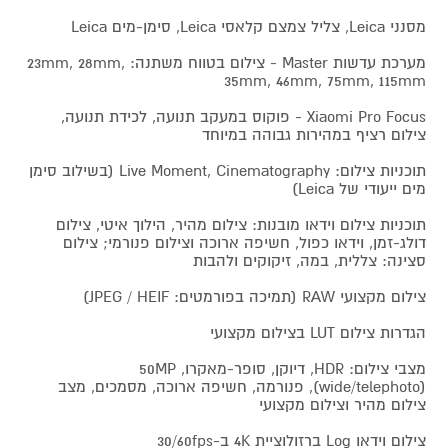
מסנני Leica, צליל צמצם קלאסי Leica, סימן-מים Leica
מערכת עדשות Master - צילום בטווח משתנה: 23mm, 28mm,
35mm, 46mm, 75mm, 115mm
Xiaomi Pro Focus - פוקוס במעקב תנועה, לכידת תנועה,
צילום רציף במהירות גבוהה במיוחד
תוכניות צילום: Live Moment, Cinematography (בשילוב סימן
מים ייעודי של Leica)
תוכניות צילום וידאו מובנות: צילום מהיר, הילוך איטי, צילום
דולג-זמן, וידאו כפול, חשיפה ארוכה וצילום פנורמי; צילום
סצינה: צללית, במה, זיקוקים ולהבות
צילום מקצועי RAW (תמיכה בפורמטים: JPEG / HEIF)
הגדרות צילום LUT בצילום מקצועי
מצבי צילום: HDR, דיוקן, סופר-מאקרו, 50MP
(wide/telephoto), פנורמה, חשיפה ארוכה, מסמכים, מצב
צילום מהיר וצילום מקצועי
צילום וידאו Log ברזולוציית 4K ב-30/60fps