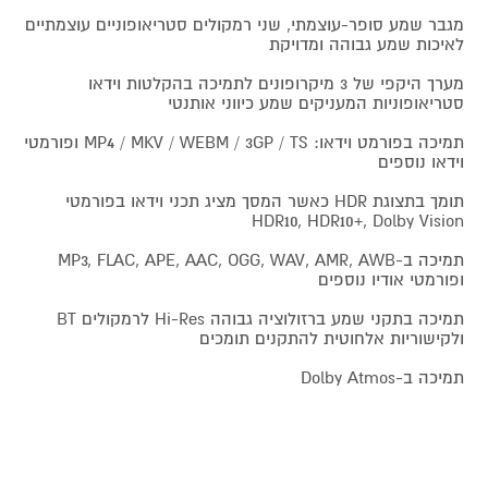
מגבר שמע סופר-עוצמתי, שני רמקולים סטריאופוניים עוצמתיים
לאיכות שמע גבוהה ומדויקת
מערך היקפי של 3 מיקרופונים לתמיכה בהקלטות וידאו
סטריאופוניות המעניקים שמע כיווני אותנטי
תמיכה בפורמט וידאו: MP4 / MKV / WEBM / 3GP / TS ופורמטי
וידאו נוספים
תומך בתצוגת HDR כאשר המסך מציג תכני וידאו בפורמטי
HDR10, HDR10+, Dolby Vision
תמיכה ב-MP3, FLAC, APE, AAC, OGG, WAV, AMR, AWB
ופורמטי אודיו נוספים
תמיכה בתקני שמע ברזולוציה גבוהה Hi-Res לרמקולים BT
ולקישוריות אלחוטית להתקנים תומכים
תמיכה ב-Dolby Atmos