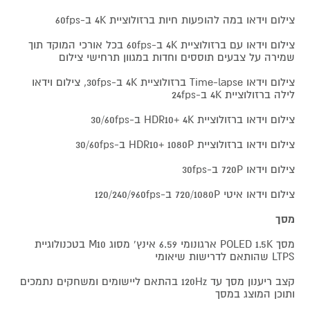
צילום וידאו במה להופעות חיות ברזולוציית 4K ב-60fps
צילום וידאו עם ברזולוציית 4K ב-60fps בכל אורכי המוקד תוך
שמירה על צבעים תוססים וחדות במגוון תרחישי צילום
צילום וידאו Time-lapse ברזולוציית 4K ב-30fps, צילום וידאו
לילה ברזולוציית 4K ב-24fps
צילום וידאו ברזולוציית HDR10+ 4K ב-30/60fps
צילום וידאו ברזולוציית HDR10+ 1080P ב-30/60fps
צילום וידאו 720P ב-30fps
צילום וידאו איטי 720/1080P ב-120/240/960fps
מסך
מסך POLED 1.5K ארגונומי 6.59 אינץ' מסוג M10 בטכנולוגיית
LTPS שהותאם לדרישות שיאומי
קצב ריענון מסך עד 120Hz בהתאם ליישומים ומשחקים נתמכים
ותוכן המוצג במסך