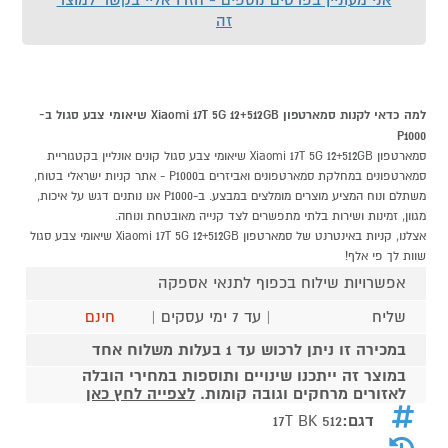
זה
למה כדאי לקנות סמארטפון Xiaomi 17T 5G 12+512GB שיאומי צבע סגול ב-
P1000
סמארטפון Xiaomi 17T 5G 12+512GB שיאומי צבע סגול קונים אונליין בקטגוריית
סמארטפונים במחלקת סמארטפונים ואביזרים בP1000 - אתר קניות ישראלי בטוח,
משתלם ונוח המציע מוצרים מומלצים במבצע. ב-P1000 אנו נותנים דגש על איכות,
מגוון, זמינות ושירות בלתי מתפשרים לצד קנייה מאובטחת ונוחה.
אצלנו, קניות באינטרנט של סמארטפון Xiaomi 17T 5G 12+512GB שיאומי צבע סגול
שוות לך פי אלף!
אפשרויות שילוח בכפוף לתנאי אספקה
שליח
| עד 7 ימי עסקים |
חינם
במכירה זו ניתן לרכוש עד 1 בעלות משלוח אחד
במוצר זה ייתכנו שינויים ותוספות במחירי הובלה
לאזורים מרחקים וגובה קומות.
לצפייה לחץ כאן
דגם:
17T BK 512