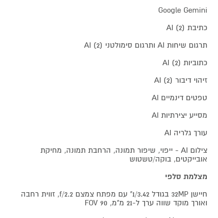
Google Gemini
כתיבת AI (2)
תרגום שיחות AI ותרגום סימולטני AI (2)
כתוביות AI (2)
זיהוי דיבור AI (2)
טפטים דינמיים AI
מסייע יצירתיות AI
עורך גלריה AI
צילום AI - ייפוי, שיפור תמונה, הרחבת תמונה, מחיקת
אובייקטים, בוקה/טשטוש
מצלמת סלפי
חיישן 32MP בגודל 1/3.42" עם מפתח צמצם f/2.2, זווית רחבה
ואורך מוקד שווה ערך ל-21 מ"מ, FOV 90