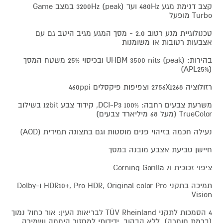
קצב דגימת מגע 480Hz ועד 3200Hz (peak) במצב Game
Turbo מופעל
טכנולוגיית מגע רטוב 2.0 - מסך המגע מגיב היטב גם עם
אצבעות רטובות או משומנות
בהירות: UHBM 3500 nits (peak) ובכיסוי 25% משטח המסך
(APL25%)
רזולוציה 2756X1268 וצפיפות פיקסלים 460ppi
משרעת צבעים רחבה: DCI-P3 100%, קידוד צבע 12bit בשילוב
TrueColor (מעל 68 מיליארד צבעים)
נעילה חכמה בזיהוי פנים מוסטות וגם בתצוגה תמידית (AOD)
חיישן טביעת אצבע מובנה במסך
ציפוי זכוכית Corning Gorilla 7i
תמיכה בתקני HDR10+, Pro HDR, Original color Pro ו-Dolby
Vision
4 הסמכות לתקני TÜV Rheinland לבריאות העין: אור כחול נמוך
(ברמת חומרה), ללא הבהוב, ידידותי למחזור היממה ושמירה