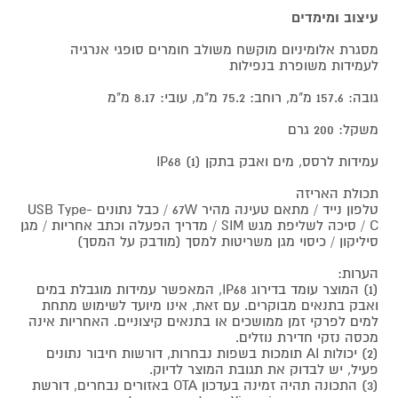
עיצוב ומימדים
מסגרת אלומיניום מוקשח משולב חומרים סופגי אנרגיה
לעמידות משופרת בנפילות
גובה: 157.6 מ"מ, רוחב: 75.2 מ"מ, עובי: 8.17 מ"מ
משקל: 200 גרם
עמידות לרסס, מים ואבק בתקן IP68 (1)
תכולת האריזה
טלפון נייד / מתאם טעינה מהיר 67W / כבל נתונים USB Type-
C / סיכה לשליפת מגש SIM / מדריך הפעלה וכתב אחריות / מגן
סיליקון / כיסוי מגן משריטות למסך (מודבק על המסך)
הערות:
(1) המוצר עומד בדירוג IP68, המאפשר עמידות מוגבלת במים
ואבק בתנאים מבוקרים. עם זאת, אינו מיועד לשימוש מתחת
למים לפרקי זמן ממושכים או בתנאים קיצוניים. האחריות אינה
מכסה נזקי חדירת נוזלים.
(2) יכולות AI תומכות בשפות נבחרות, דורשות חיבור נתונים
פעיל, יש לבדוק את תגובת המוצר לדיוק.
(3) התכונה תהיה זמינה בעדכון OTA באזורים נבחרים, דורשת