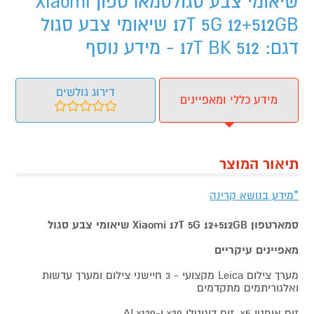
שיאומי צבע סגולסמארטפון Xiaomi
17T 5G 12+512GB שיאומי צבע סגול
דגם: 17T BK 512 - מידע נוסף
דירוג גולשים
מידע כללי ומאפיינים
תיאור המוצר
*מידע בנושא קרינה
סמארטפון Xiaomi 17T 5G 12+512GB שיאומי צבע
סגול
מאפיינים עיקריים
מערך צילום Leica מקצועי - 3 חיישני צילום ומערך עדשות
ואלגוריתמים מתקדמים
זום אופטי x5, זום דיגיטלי x20 ו-AI x120