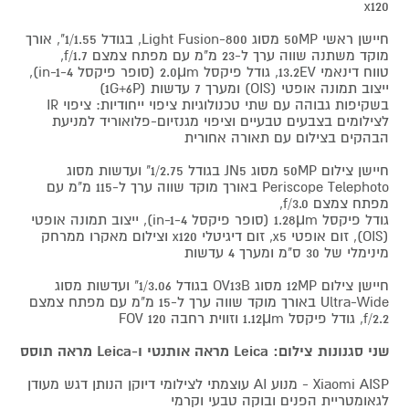
x120
חיישן ראשי 50MP מסוג Light Fusion-800, בגודל 1/1.55", אורך
מוקד משתנה שווה ערך ל-23 מ"מ עם מפתח צמצם f/1.7,
טווח דינאמי 13.2EV, גודל פיקסל 2.0μm (סופר פיקסל 4-in-1),
ייצוב תמונה אופטי (OIS) ומערך 7 עדשות (1G+6P)
בשקיפות גבוהה עם שתי טכנולוגיות ציפוי ייחודיות: ציפוי IR
לצילומים בצבעים טבעיים וציפוי מגנזיום-פלואוריד למניעת
הבהקים בצילום עם תאורה אחורית
חיישן צילום 50MP מסוג JN5 בגודל 1/2.75" ועדשות מסוג
Periscope Telephoto באורך מוקד שווה ערך ל-115 מ"מ עם
מפתח צמצם f/3.0,
גודל פיקסל 1.28μm (סופר פיקסל 4-in-1), ייצוב תמונה אופטי
(OIS), זום אופטי x5, זום דיגיטלי x120 וצילום מאקרו ממרחק
מינימלי של 30 ס"מ ומערך 4 עדשות
חיישן צילום 12MP מסוג OV13B בגודל 1/3.06" ועדשות מסוג
Ultra-Wide באורך מוקד שווה ערך ל-15 מ"מ עם מפתח צמצם
f/2.2, גודל פיקסל 1.12μm וזווית רחבה FOV 120
שני סגנונות צילום: Leica מראה אותנטי ו-Leica מראה תוסס
Xiaomi AISP - מנוע AI עוצמתי לצילומי דיוקן הנותן דגש מעודן
לגאומטריית הפנים ובוקה טבעי וקרמי