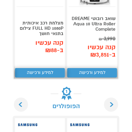
שואב רובוטי DREAME
מצלמת רכב איכותית
ש
Aqua 10 Ultra Roller
FULL HD 1080P צילום
night
Complete
בתנאי חושך
lumin
3,990
₪
קנה עכשיו
קנה 
קנה עכשיו
ב-₪88
ב-₪959
ב-₪3,851
למידע ורכישה
למידע ורכישה
ל
Next
Previous
הפופולרים