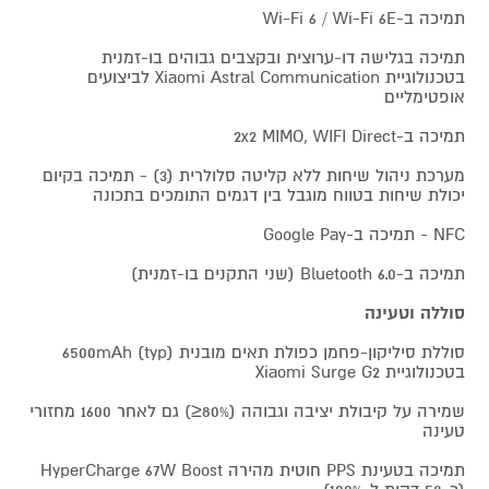
תמיכה ב-Wi-Fi 6 / Wi-Fi 6E
תמיכה בגלישה דו-ערוצית ובקצבים גבוהים בו-זמנית
בטכנולוגיית Xiaomi Astral Communication לביצועים
אופטימליים
תמיכה ב-2x2 MIMO, WIFI Direct
מערכת ניהול שיחות ללא קליטה סלולרית (3) - תמיכה בקיום
יכולת שיחות בטווח מוגבל בין דגמים התומכים בתכונה
NFC - תמיכה ב-Google Pay
תמיכה ב-Bluetooth 6.0 (שני התקנים בו-זמנית)
סוללה וטעינה
סוללת סיליקון-פחמן כפולת תאים מובנית 6500mAh (typ)
בטכנולוגיית Xiaomi Surge G2
שמירה על קיבולת יציבה וגבוהה (80%≤) גם לאחר 1600 מחזורי
טעינה
תמיכה בטעינת PPS חוטית מהירה HyperCharge 67W Boost