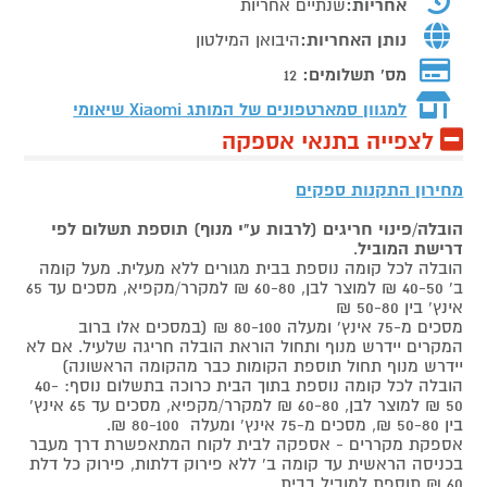
אחריות:
שנתיים אחריות
נותן האחריות:
היבואן המילטון
מס' תשלומים:
12
למגוון סמארטפונים של המותג
Xiaomi שיאומי
לצפייה בתנאי אספקה
מחירון התקנות ספקים
הובלה/פינוי חריגים (לרבות ע"י מנוף) תוספת תשלום לפי
דרישת המוביל
.
הובלה לכל קומה נוספת בבית מגורים ללא מעלית. מעל קומה
ב' 40-50 ₪ למוצר לבן, 60-80 ₪ למקרר/מקפיא, מסכים עד 65
אינץ' בין 50-80 ₪
מסכים מ-75 אינץ' ומעלה 80-100 ₪ (במסכים אלו ברוב
המקרים יידרש מנוף ותחול הוראת הובלה חריגה שלעיל. אם לא
יידרש מנוף תחול תוספת הקומות כבר מהקומה הראשונה)
הובלה לכל קומה נוספת בתוך הבית כרוכה בתשלום נוסף: 40-
50 ₪ למוצר לבן, 60-80 ₪ למקרר/מקפיא, מסכים עד 65 אינץ'
בין 50-80 ₪, מסכים מ-75 אינץ' ומעלה 80-100 ₪.
אספקת מקררים - אספקה לבית לקוח המתאפשרת דרך מעבר
בכניסה הראשית עד קומה ב' ללא פירוק דלתות, פירוק כל דלת
60 ₪ תוספת למוביל בבית.