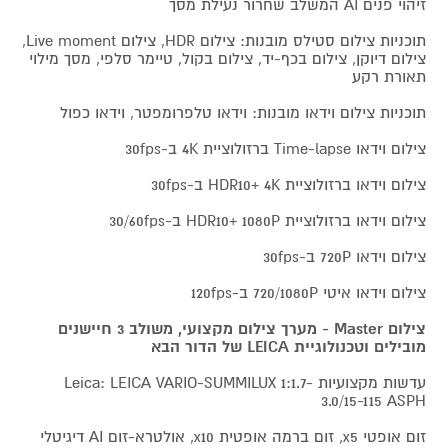
זיהוי פנים AI המשלב שחרור נעילת מסך
תוכניות צילום סטילס מובנות: צילום HDR, צילום Live moment,
צילום דיוקן, צילום בכף-יד, צילום בקול, טיימר סלפי, מסך מילוי
תאורת רקע
תוכניות צילום וידאו מובנות: וידאו טלפרומפטר, וידאו כפול
צילום וידאו Time-lapse ברזולוציית 4K ב-30fps
צילום וידאו ברזולוציית HDR10+ 4K ב-30fps
צילום וידאו ברזולוציית HDR10+ 1080P ב-30/60fps
צילום וידאו 720P ב-30fps
צילום וידאו איטי 720/1080P ב-120fps
צילום Master - מערך צילום מקצועי, משולב 3 חיישנים
מובילים וטכנולוגיית LEICA של הדור הבא
עדשות מקצועיות Leica: LEICA VARIO-SUMMILUX 1:1.7-
3.0/15-115 ASPH
זום אופטי x5, זום ברמה אופטית x10, אולטרא-זום AI דיגיטלי