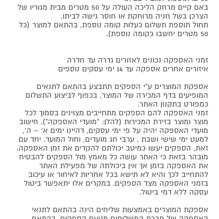
באם קיים מרחק הליכה העולה על 50 מטרים מבית מגוריו של
הצרכן בשל חניה מרוחקת או חוסר גישה לביתו,
תחול תוספת תשלום כעלות קומה נוספת, בהתאם למוצר (כל
50 מטרים יחשבו כקומה נוספת).
זמני האספקה נכונים לאזורים גדרה עד חדרה
איזורים אחרים אספקה עד 14 ימי עסקים נוספים
אספקת המוצרים ע"י הספקים תתבצע בהתאם לתנאים
המופיעים בדף המכירה של המוצר, בכפוף לביצוע התשלום
כמפורט בתקנון האתר.
זמני האספקה להם הספקים מתחייבים מצוינים בסמוך לכל
מוצר ומוצר בזירת המכירות (להלן: "מועדי האספקה"). חישוב
מועדי האספקה יהיה על פי ימי עסקים, דהיינו ימים א' – ה',
למעט ימי שישי ושבת , ערבי חג מועדים, וחול המועד. יחד עם
זאת, הספקים יעשו כמיטב יכולתם להקדים את זמן האספקה.
מובהר בזאת כי האתר עושה כל מאמץ מול הספקים להבטיח
את האספקה בזמן אך אין ביכולתה של מפעילת האתר
להתחייב לכך והיא לא תישא בכל אחריות לאיחור או עיכוב
בזמני האספקה מצד הספקים. במקרים אלו יתאפשר ביטול
עסקה ללא דמי ביטול.
אספקת המוצרים באמצעות שליחים הינה בהתאם לתנאי
האספקה של חברת המשלוחים מטעם הספקים, בהתאם