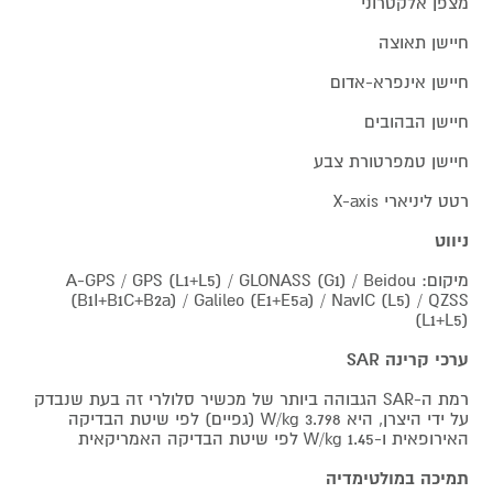
מצפן אלקטרוני
חיישן תאוצה
חיישן אינפרא-אדום
חיישן הבהובים
חיישן טמפרטורת צבע
רטט ליניארי X-axis
ניווט
מיקום: A-GPS / GPS (L1+L5) / GLONASS (G1) / Beidou
(B1I+B1C+B2a) / Galileo (E1+E5a) / NavIC (L5) / QZSS
(L1+L5)
ערכי קרינה SAR
רמת ה-SAR הגבוהה ביותר של מכשיר סלולרי זה בעת שנבדק
על ידי היצרן, היא 3.798 W/kg (גפיים) לפי שיטת הבדיקה
האירופאית ו-1.45 W/kg לפי שיטת הבדיקה האמריקאית
תמיכה במולטימדיה