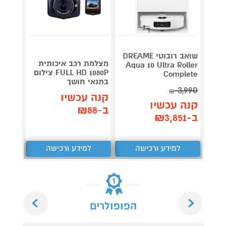
שואב רובוטי DREAME
מצלמת רכב איכותית
ש
Aqua 10 Ultra Roller
FULL HD 1080P צילום
night
Complete
בתנאי חושך
lumin
3,990
₪
קנה עכשיו
קנה 
קנה עכשיו
ב-₪88
ב-₪959
ב-₪3,851
למידע ורכישה
למידע ורכישה
ל
Next
Previous
הפופולרים