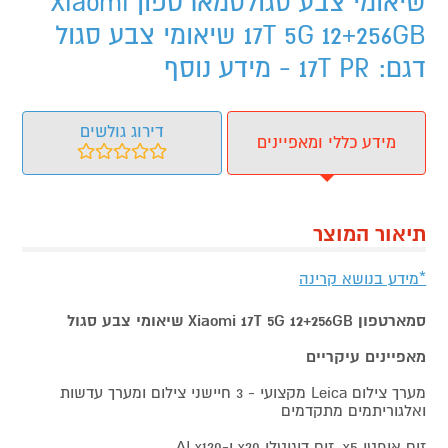
שיאומי צבע סגולסמארטפון Xiaomi
17T 5G 12+256GB שיאומי צבע סגול
דגם: 17T PR - מידע נוסף
דירוג גולשים
מידע כללי ומאפיינים
תיאור המוצר
*מידע בנושא קרינה
סמארטפון Xiaomi 17T 5G 12+256GB שיאומי צבע
סגול
מאפיינים עיקריים
מערך צילום Leica מקצועי - 3 חיישני צילום ומערך עדשות
ואלגוריתמים מתקדמים
זום אופטי x5, זום דיגיטלי x20 ו-AI x120