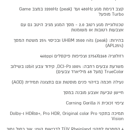
קצב דגימת מגע 480Hz ועד 3200Hz (peak) במצב Game
Turbo מופעל
טכנולוגיית מגע רטוב 2.0 - מסך המגע מגיב היטב גם עם
אצבעות רטובות או משומנות
בהירות: UHBM 3500 nits (peak) ובכיסוי 25% משטח המסך
(APL25%)
רזולוציה 2756X1268 וצפיפות פיקסלים 460ppi
משרעת צבעים רחבה: DCI-P3 100%, קידוד צבע 12bit בשילוב
TrueColor (מעל 68 מיליארד צבעים)
נעילה חכמה בזיהוי פנים מוסטות וגם בתצוגה תמידית (AOD)
חיישן טביעת אצבע מובנה במסך
ציפוי זכוכית Corning Gorilla 7i
תמיכה בתקני HDR10+, Pro HDR, Original color Pro ו-Dolby
Vision
4 הסמכות לתקני TÜV Rheinland לבריאות העין: אור כחול נמוך