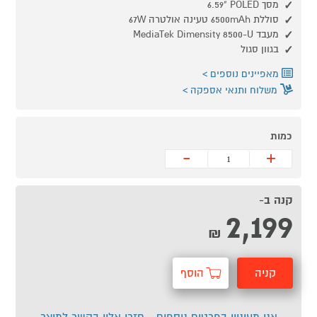
מסך POLED ‏"6.59
סוללת 6500mAh טעינה אולטרה 67W
מעבד MediaTek Dimensity 8500-U
בגוון סגול
מאפיינים נוספים
משלוח ותנאי אספקה
כמות
-
+
קנה ב-
2,199
₪
קניה
הוסף
מהירה
לסל
אני מעוניין בפרטים נוספים - חזרו אליי בקשר למוצר