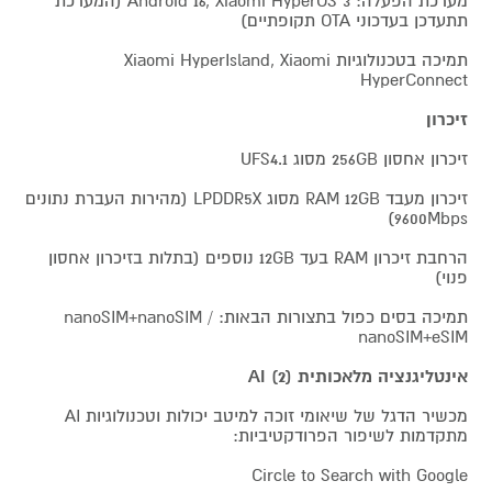
מערכת הפעלה: Android 16, Xiaomi HyperOS 3 (המערכת
תתעדכן בעדכוני OTA תקופתיים)
תמיכה בטכנולוגיות Xiaomi HyperIsland, Xiaomi
HyperConnect
זיכרון
זיכרון אחסון 256GB מסוג UFS4.1
זיכרון מעבד RAM 12GB מסוג LPDDR5X (מהירות העברת נתונים
9600Mbps)
הרחבת זיכרון RAM בעד 12GB נוספים (בתלות בזיכרון אחסון
פנוי)
תמיכה בסים כפול בתצורות הבאות: nanoSIM+nanoSIM /
nanoSIM+eSIM
אינטליגנציה מלאכותית AI (2)
מכשיר הדגל של שיאומי זוכה למיטב יכולות וטכנולוגיות AI
מתקדמות לשיפור הפרודקטיביות:
Circle to Search with Google