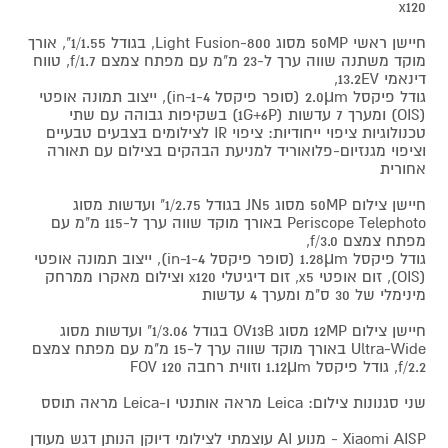
x120
חיישן ראשי 50MP מסוג Light Fusion-800, בגודל 1/1.55", אורך
מוקד משתנה שווה ערך ל-23 מ"מ עם מפתח צמצם f/1.7, טווח
דינאמי 13.2EV,
גודל פיקסל 2.0μm (סופר פיקסל 4-in-1), ייצוב תמונה אופטי
(OIS) ומערך 7 עדשות (1G+6P) בשקיפות גבוהה עם שתי
טכנולוגיות ציפוי ייחודיות: ציפוי IR לצילומים בצבעים טבעיים
וציפוי מגנזיום-פלואוריד למניעת הבהקים בצילום עם תאורה
אחורית
חיישן צילום 50MP מסוג JN5 בגודל 1/2.75" ועדשות מסוג
Periscope Telephoto באורך מוקד שווה ערך ל-115 מ"מ עם
מפתח צמצם f/3.0,
גודל פיקסל 1.28μm (סופר פיקסל 4-in-1), ייצוב תמונה אופטי
(OIS), זום אופטי x5, זום דיגיטלי x120 וצילום מאקרו ממרחק
מינימלי של 30 ס"מ ומערך 4 עדשות
חיישן צילום 12MP מסוג OV13B בגודל 1/3.06" ועדשות מסוג
Ultra-Wide באורך מוקד שווה ערך ל-15 מ"מ עם מפתח צמצם
f/2.2, גודל פיקסל 1.12μm וזווית רחבה FOV 120
שני סגנונות צילום: Leica מראה אותנטי ו-Leica מראה תוסס
Xiaomi AISP - מנוע AI עוצמתי לצילומי דיוקן הנותן דגש מעודן