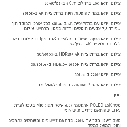
צילום וידאו Log ברזולוציית 4K ב-30/60fps
צילום וידאו במה להופעות חיות ברזולוציית 4K ב-60fps
צילום וידאו עם ברזולוציית 4K ב-60fps בכל אורכי המוקד תוך
שמירה על צבעים תוססים וחדות במגוון תרחישי צילום
צילום וידאו Time-lapse ברזולוציית 4K ב-30fps, צילום וידאו
לילה ברזולוציית 4K ב-24fps
צילום וידאו ברזולוציית HDR10+ 4K ב-30/60fps
צילום וידאו ברזולוציית HDR10+ 1080P ב-30/60fps
צילום וידאו 720P ב-30fps
צילום וידאו איטי 720/1080P ב-120/240/960fps
מסך
מסך POLED 1.5K ארגונומי 6.59 אינץ' מסוג M10 בטכנולוגיית
LTPS שהותאם לדרישות שיאומי
קצב ריענון מסך עד 120Hz בהתאם ליישומים ומשחקים נתמכים
ותוכן המוצג במסך