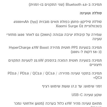
תמיכה ב-Bluetooth 6.0 (שני התקנים בו-זמנית)
סוללה וטעינה
סוללת סיליקון-פחמן כפולת תאים מובנית 6500mAh (typ)
בטכנולוגיית Xiaomi Surge G2
שמירה על קיבולת יציבה וגבוהה (80%≤) גם לאחר 1600 מחזורי
טעינה
תמיכה בטעינת PPS חוטית מהירה HyperCharge 67W Boost
(כ-58 דקות ל-100%)
תמיכה בטעינה חוטית הפוכה בהספק 22.5W לטעינת התקנים
חיצוניים
תמיכה בתקני טעינה מהירה: PD2.0 / PD3.0 / QC2.0 / QC3.0 /
QC3+
זמני שימוש: עד 17.2 שעות שימוש רציף
שקע טעינה USB-C
מתאם טעינה מהיר 67W כלול בערכה (מטען אלחוטי נמכר