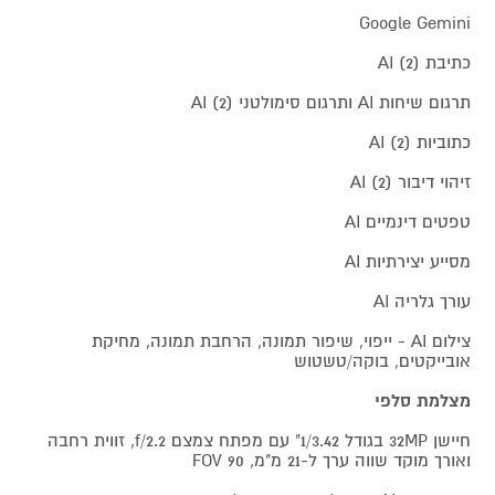
Google Gemini
כתיבת AI (2)
תרגום שיחות AI ותרגום סימולטני AI (2)
כתוביות AI (2)
זיהוי דיבור AI (2)
טפטים דינמיים AI
מסייע יצירתיות AI
עורך גלריה AI
צילום AI - ייפוי, שיפור תמונה, הרחבת תמונה, מחיקת
אובייקטים, בוקה/טשטוש
מצלמת סלפי
חיישן 32MP בגודל 1/3.42" עם מפתח צמצם f/2.2, זווית רחבה
ואורך מוקד שווה ערך ל-21 מ"מ, FOV 90