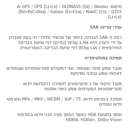
מיקום: A-GPS / GPS (L1+L5) / GLONASS (G1) / Beidou
(B1I+B1C+B2a) / Galileo (E1+E5a) / NavIC (L5) / QZSS
(L1+L5)
ערכי קרינה SAR
רמת ה-SAR הגבוהה ביותר של מכשיר סלולרי זה בעת שנבדק
על ידי היצרן, היא 3.798 W/kg (גפיים) לפי שיטת הבדיקה
האירופאית ו-1.45 W/kg לפי שיטת הבדיקה האמריקאית
תמיכה במולטימדיה
מגבר שמע סופר-עוצמתי, שני רמקולים סטריאופוניים עוצמתיים
לאיכות שמע גבוהה ומדויקת
מערך היקפי של 3 מיקרופונים לתמיכה בהקלטות וידאו
סטריאופוניות המעניקים שמע כיווני אותנטי
תמיכה בפורמט וידאו: MP4 / MKV / WEBM / 3GP / TS ופורמטי
וידאו נוספים
תומך בתצוגת HDR כאשר המסך מציג תכני וידאו בפורמטי
HDR10, HDR10+, Dolby Vision