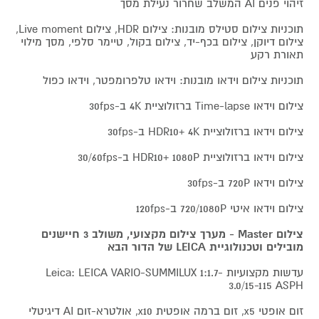
זיהוי פנים AI המשלב שחרור נעילת מסך
תוכניות צילום סטילס מובנות: צילום HDR, צילום Live moment,
צילום דיוקן, צילום בכף-יד, צילום בקול, טיימר סלפי, מסך מילוי
תאורת רקע
תוכניות צילום וידאו מובנות: וידאו טלפרומפטר, וידאו כפול
צילום וידאו Time-lapse ברזולוציית 4K ב-30fps
צילום וידאו ברזולוציית HDR10+ 4K ב-30fps
צילום וידאו ברזולוציית HDR10+ 1080P ב-30/60fps
צילום וידאו 720P ב-30fps
צילום וידאו איטי 720/1080P ב-120fps
צילום Master - מערך צילום מקצועי, משולב 3 חיישנים
מובילים וטכנולוגיית LEICA של הדור הבא
עדשות מקצועיות Leica: LEICA VARIO-SUMMILUX 1:1.7-
3.0/15-115 ASPH
זום אופטי x5, זום ברמה אופטית x10, אולטרא-זום AI דיגיטלי