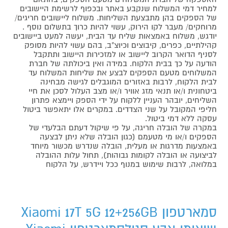
למחיר דמי המשלוח שנקבע באתר ובכפוף לרשימת היישובים
של הספקים בהן מתבצעת השליחות. משלוח ליישובים חריגים/
מרוחקים/ מעבר לקו הירוק, עשוי להיות כרוך בתשלום נוסף .
יודגש, משלוח באמצאות שליח עד הבית, יעשה למעט ביישובים
קהילתיים, כפרים, קיבוצים וכיוצ"ב, בהם עשוי להיות מסופק
לסניף הדואר הקרוב ליישוב או למזכירות היישוב ותתקבל
הודעה על כך בבית הלקוח. במידה ואין ביכולתה של חברת
המשלוחים מטעם הספקים לבצע את שליחות המשלוח עד
לבית הלקוח, לרבות באזורים המוגבלים לגישה מבחינה
ביטחונית ו/או תנאי מזג אוויר ו/או מצב העלול לסכן את חיי
השליחים, יובהר העניין ללקוח על ידי הספק ויימצא פתרון
חליפי המקובל על שני הצדדים. במקרים אלו יתאפשר ביטול
עסקה ללא דמי ביטול.
במקרה של הובלה חריגה, על פי שיקול דעתם הבלעדי של
הספקים ו/או מי מטעמם (כגון הובלה שלא ניתן לבצעה
באמצעות מדרגות או מעלית, הובלה שנדרש מכשור מיוחד
לביצועה או הובלה לקומות גבוהות), תחול עלות ההובלה
במלואה, לרבות שימוש במנוף ככל ויידרש, על הלקוח
סמארטפון Xiaomi 17T 5G 12+256GB