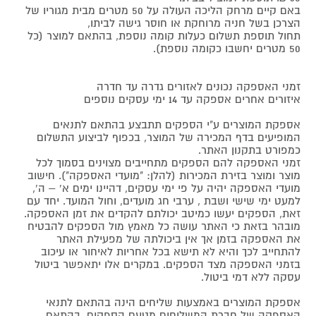
באם קיים מרחק הליכה העולה על 50 מטרים מבית מגוריו של
הצרכן בשל חניה מרוחקת או חוסר גישה לביתו,
תחול תוספת תשלום כעלות קומה נוספת, בהתאם למוצר (כל
50 מטרים יחשבו כקומה נוספת).
זמני האספקה נכונים לאזורים גדרה עד חדרה
איזורים אחרים אספקה עד 14 ימי עסקים נוספים
אספקת המוצרים ע"י הספקים תתבצע בהתאם לתנאים
המופיעים בדף המכירה של המוצר, בכפוף לביצוע התשלום
כמפורט בתקנון האתר.
זמני האספקה להם הספקים מתחייבים מצוינים בסמוך לכל
מוצר ומוצר בזירת המכירות (להלן: "מועדי האספקה"). חישוב
מועדי האספקה יהיה על פי ימי עסקים, דהיינו ימים א' – ה',
למעט ימי שישי ושבת , ערבי חג מועדים, וחול המועד. יחד עם
זאת, הספקים יעשו כמיטב יכולתם להקדים את זמן האספקה.
מובהר בזאת כי האתר עושה כל מאמץ מול הספקים להבטיח
את האספקה בזמן אך אין ביכולתה של מפעילת האתר
להתחייב לכך והיא לא תישא בכל אחריות לאיחור או עיכוב
בזמני האספקה מצד הספקים. במקרים אלו יתאפשר ביטול
עסקה ללא דמי ביטול.
אספקת המוצרים באמצעות שליחים הינה בהתאם לתנאי
האספקה של חברת המשלוחים מטעם הספקים, בהתאם