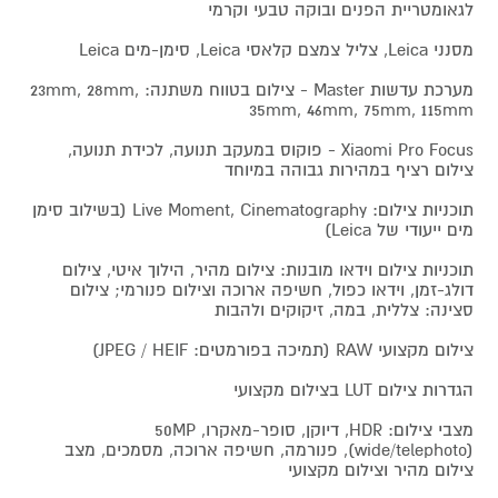
לגאומטריית הפנים ובוקה טבעי וקרמי
מסנני Leica, צליל צמצם קלאסי Leica, סימן-מים Leica
מערכת עדשות Master - צילום בטווח משתנה: 23mm, 28mm,
35mm, 46mm, 75mm, 115mm
Xiaomi Pro Focus - פוקוס במעקב תנועה, לכידת תנועה,
צילום רציף במהירות גבוהה במיוחד
תוכניות צילום: Live Moment, Cinematography (בשילוב סימן
מים ייעודי של Leica)
תוכניות צילום וידאו מובנות: צילום מהיר, הילוך איטי, צילום
דולג-זמן, וידאו כפול, חשיפה ארוכה וצילום פנורמי; צילום
סצינה: צללית, במה, זיקוקים ולהבות
צילום מקצועי RAW (תמיכה בפורמטים: JPEG / HEIF)
הגדרות צילום LUT בצילום מקצועי
מצבי צילום: HDR, דיוקן, סופר-מאקרו, 50MP
(wide/telephoto), פנורמה, חשיפה ארוכה, מסמכים, מצב
צילום מהיר וצילום מקצועי