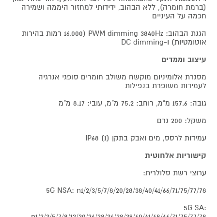
(ברמת חומרה), ללא הבהוב, ידידותי למחזור היממה ושמירה
חכמה על העיניים
הגנת הבהוב: PWM dimming 3840Hz (16,000 רמות בהירות
אוטומטיות) ו-DC dimming
עיצוב וממדים
מסגרת אלומיניום מוקשח משולב חומרים סופגי אנרגיה
לעמידות משופרת בנפילות
גובה: 157.6 מ"מ, רוחב: 75.2 מ"מ, עובי: 8.17 מ"מ
משקל: 200 גרם
עמידות לרסס, מים ואבק בתקן IP68 (1)
קישוריות אלחוטית
ערוצי רשת סלולרית:
5G NSA: n1/2/3/5/7/8/20/28/38/40/41/66/71/75/77/78
5G SA:
n1/2/3/5/7/8/12/20/26/28/34/38/39/40/41/48/66/71/75/77/78