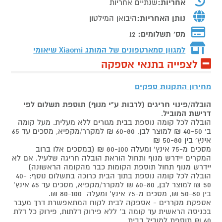
אחריות:
שנתיים אחריות
נותן האחריות:
היבואן המילטון
מס' תשלומים:
12
למגוון סמארטפונים של המותג
Xiaomi שיאומי
לצפייה בתנאי אספקה
מחירון התקנות ספקים
הובלה/פינוי חריגים (לרבות ע"י מנוף) תוספת תשלום לפי
דרישת המוביל
.
הובלה לכל קומה נוספת בבית מגורים ללא מעלית. מעל קומה
ב' 40-50 ₪ למוצר לבן, 60-80 ₪ למקרר/מקפיא, מסכים עד 65
אינץ' בין 50-80 ₪
מסכים מ-75 אינץ' ומעלה 80-100 ₪ (במסכים אלו ברוב
המקרים יידרש מנוף ותחול הוראת הובלה חריגה שלעיל. אם לא
יידרש מנוף תחול תוספת הקומות כבר מהקומה הראשונה)
הובלה לכל קומה נוספת בתוך הבית כרוכה בתשלום נוסף: 40-
50 ₪ למוצר לבן, 60-80 ₪ למקרר/מקפיא, מסכים עד 65 אינץ'
בין 50-80 ₪, מסכים מ-75 אינץ' ומעלה 80-100 ₪.
אספקת מקררים - אספקה לבית לקוח המתאפשרת דרך מעבר
בכניסה הראשית עד קומה ב' ללא פירוק דלתות, פירוק כל דלת
60 ₪ תוספת למוביל בבית.