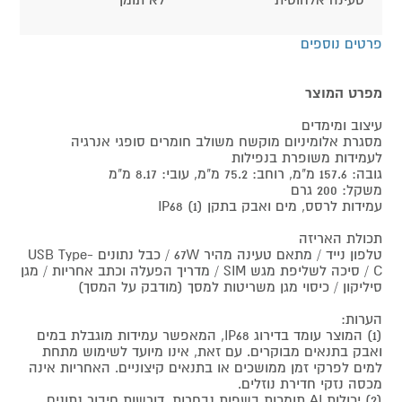
פרטים נוספים
מפרט המוצר
עיצוב ומימדים
מסגרת אלומיניום מוקשח משולב חומרים סופגי אנרגיה
לעמידות משופרת בנפילות
גובה: 157.6 מ"מ, רוחב: 75.2 מ"מ, עובי: 8.17 מ"מ
משקל: 200 גרם
עמידות לרסס, מים ואבק בתקן IP68 (1)
תכולת האריזה
טלפון נייד / מתאם טעינה מהיר 67W / כבל נתונים USB Type-
C / סיכה לשליפת מגש SIM / מדריך הפעלה וכתב אחריות / מגן
סיליקון / כיסוי מגן משריטות למסך (מודבק על המסך)
הערות:
(1) המוצר עומד בדירוג IP68, המאפשר עמידות מוגבלת במים
ואבק בתנאים מבוקרים. עם זאת, אינו מיועד לשימוש מתחת
למים לפרקי זמן ממושכים או בתנאים קיצוניים. האחריות אינה
מכסה נזקי חדירת נוזלים.
(2) יכולות AI תומכות בשפות נבחרות, דורשות חיבור נתונים