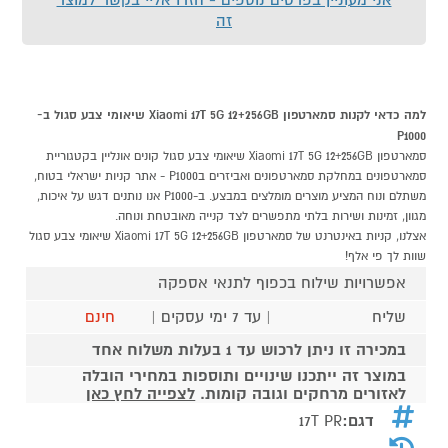
זה
למה כדאי לקנות סמארטפון Xiaomi 17T 5G 12+256GB שיאומי צבע סגול ב-
P1000
סמארטפון Xiaomi 17T 5G 12+256GB שיאומי צבע סגול קונים אונליין בקטגוריית
סמארטפונים במחלקת סמארטפונים ואביזרים בP1000 - אתר קניות ישראלי בטוח,
משתלם ונוח המציע מוצרים מומלצים במבצע. ב-P1000 אנו נותנים דגש על איכות,
מגוון, זמינות ושירות בלתי מתפשרים לצד קנייה מאובטחת ונוחה.
אצלנו, קניות באינטרנט של סמארטפון Xiaomi 17T 5G 12+256GB שיאומי צבע סגול
שוות לך פי אלף!
אפשרויות שילוח בכפוף לתנאי אספקה
שליח
| עד 7 ימי עסקים |
חינם
במכירה זו ניתן לרכוש עד 1 בעלות משלוח אחד
במוצר זה ייתכנו שינויים ותוספות במחירי הובלה
לאזורים מרחקים וגובה קומות.
לצפייה לחץ כאן
דגם:
17T PR