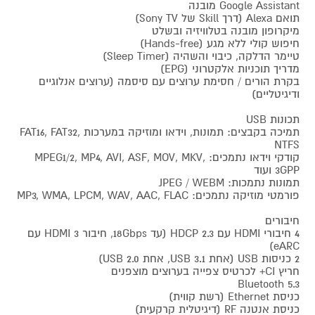
Google Assistant מובנה
תואם Alexa (דרך Skill של Sony TV)
מיקרופון מובנה בטלוויזיה ובשלט
חיפוש קולי ללא מגע (Hands-free)
טיימר הדלקה, כיבוי והשהיה (Sleep Timer)
מדריך תוכניות אלקטרוני (EPG)
בקרת הורים / חסימת ערוצים עם סיסמה (ערוצים אנלוגיים
ודיגיטליים)
תכונות USB
תמיכה בקבצים: תמונות, וידאו ומוזיקה במערכות FAT16, FAT32,
NTFS
קודקי וידאו נתמכים: MPEG1/2, MP4, AVI, ASF, MOV, MKV,
3GPP ועוד
תמונות נתמכות: JPEG / WEBM
פורמטי מוזיקה נתמכים: MP3, WMA, LPCM, WAV, AAC, FLAC
חיבורים
4 חיבורי HDMI עם HDCP 2.3 (עד 18Gbps, חיבור HDMI 3 עם
eARC)
2 כניסות USB (אחת USB 3.1, אחת USB 2.0)
חריץ CI+ לכרטיס צפייה בערוצים מוצפנים
Bluetooth 5.3
כניסת Ethernet (רשת קווית)
כניסת אנטנה RF (דיגיטלית קרקעית)