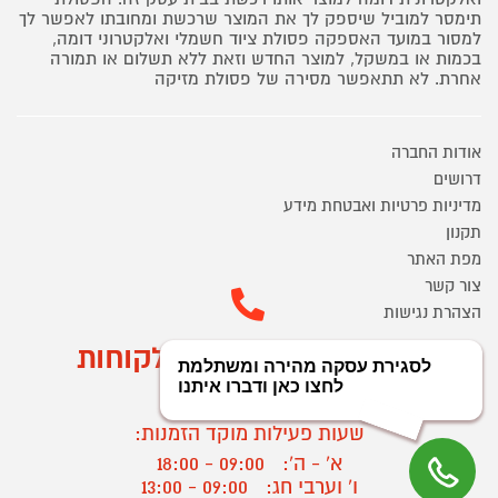
תימסר למוביל שיספק לך את המוצר שרכשת ומחובתו לאפשר לך
למסור במועד האספקה פסולת ציוד חשמלי ואלקטרוני דומה,
בכמות או במשקל, למוצר החדש וזאת ללא תשלום או תמורה
אחרת. לא תתאפשר מסירה של פסולת מזיקה
אודות החברה
דרושים
מדיניות פרטיות ואבטחת מידע
תקנון
מפת האתר
צור קשר
הצהרת נגישות
מוקד הזמנות ושירות לקוחות
03-9545370
שעות פעילות מוקד הזמנות:
א' - ה':
09:00 - 18:00
ו' וערבי חג:
09:00 - 13:00