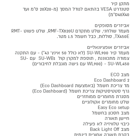
מתקן קיר
סטנדרט VESA בהתאם לגודל המסך (מ-20X20 ס"מ ועד
40X40ס"מ)
אביזרים מסופקים
מעמד שולחני, שלט מתקדם RMF-TX820U, שלט פשוט RMT-
TX450E, סוללות, כבל חשמל 1.5 מטר.
אביזרים אופציונאליים
מעמד קיר SU-WL900 (לא כולל 50 אינץ' 43") - עם התקנה
צמודה מתכווננת , תוספת למקרן קול SU-WB1 עם SU-
WL900) - SU-WL450 עם גישה מוגבלת לחיבורים)
מצב ECO
Eco Dashboard 2
מד צריכת חשמל (באמצעות Eco Dashboard)
גרף סטטיסטיקות צריכת חשמל (Eco Dashboard)
מסגרת מחומרים ממוחזרים
שלט מחומרים אקולוגיים
Easy Eco setup
מצב חסכון בחשמל
חיישן תאורה
כיבוי טלוויזיה לא פעילה
מצב Back Light Off
בקרת תאורה אחורית דינמית