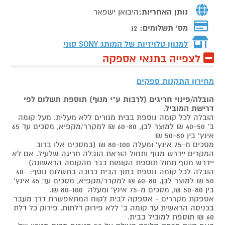
נותן האחריות:
היבואן ישפאר
מס' תשלומים:
12
למגוון טלויזיות של המותג
SONY סוני
לצפייה בתנאי אספקה
מחירון התקנות ספקים
הובלה/פינוי חריגים (לרבות ע"י מנוף) תוספת תשלום לפי
דרישת המוביל
.
הובלה לכל קומה נוספת בבית מגורים ללא מעלית. מעל קומה
ב' 40-50 ₪ למוצר לבן, 60-80 ₪ למקרר/מקפיא, מסכים עד 65
אינץ' בין 50-80 ₪
מסכים מ-75 אינץ' ומעלה 80-100 ₪ (במסכים אלו ברוב
המקרים יידרש מנוף ותחול הוראת הובלה חריגה שלעיל. אם לא
יידרש מנוף תחול תוספת הקומות כבר מהקומה הראשונה)
הובלה לכל קומה נוספת בתוך הבית כרוכה בתשלום נוסף: 40-
50 ₪ למוצר לבן, 60-80 ₪ למקרר/מקפיא, מסכים עד 65 אינץ'
בין 50-80 ₪, מסכים מ-75 אינץ' ומעלה 80-100 ₪.
אספקת מקררים - אספקה לבית לקוח המתאפשרת דרך מעבר
בכניסה הראשית עד קומה ב' ללא פירוק דלתות, פירוק כל דלת
60 ₪ תוספת למוביל בבית.