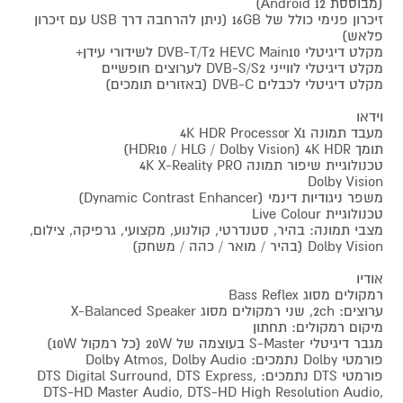
(מבוססת Android 12)
זיכרון פנימי כולל של 16GB (ניתן להרחבה דרך USB עם זיכרון
פלאש)
מקלט דיגיטלי DVB-T/T2 HEVC Main10 לשידורי עידן+
מקלט דיגיטלי לווייני DVB-S/S2 לערוצים חופשיים
מקלט דיגיטלי לכבלים DVB-C (באזורים תומכים)
וידאו
מעבד תמונה 4K HDR Processor X1
תומך 4K HDR ‏(HDR10 / HLG / Dolby Vision)
טכנולוגיית שיפור תמונה 4K X-Reality PRO
Dolby Vision
משפר ניגודיות דינמי (Dynamic Contrast Enhancer)
טכנולוגיית Live Colour
מצבי תמונה: בהיר, סטנדרטי, קולנוע, מקצועי, גרפיקה, צילום,
Dolby Vision (בהיר / מואר / כהה / משחק)
אודיו
רמקולים מסוג Bass Reflex
ערוצים: 2ch, שני רמקולים מסוג X-Balanced Speaker
מיקום רמקולים: תחתון
מגבר דיגיטלי S-Master בעוצמה של 20W (כל רמקול 10W)
פורמטי Dolby נתמכים: Dolby Atmos, Dolby Audio
פורמטי DTS נתמכים: DTS Digital Surround, DTS Express,
DTS-HD Master Audio, DTS-HD High Resolution Audio,