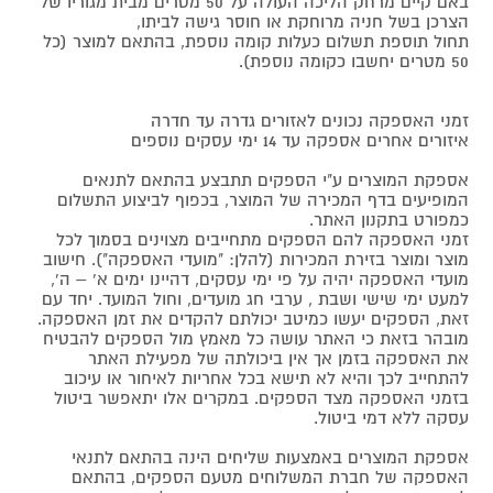
באם קיים מרחק הליכה העולה על 50 מטרים מבית מגוריו של
הצרכן בשל חניה מרוחקת או חוסר גישה לביתו,
תחול תוספת תשלום כעלות קומה נוספת, בהתאם למוצר (כל
50 מטרים יחשבו כקומה נוספת).
זמני האספקה נכונים לאזורים גדרה עד חדרה
איזורים אחרים אספקה עד 14 ימי עסקים נוספים
אספקת המוצרים ע"י הספקים תתבצע בהתאם לתנאים
המופיעים בדף המכירה של המוצר, בכפוף לביצוע התשלום
כמפורט בתקנון האתר.
זמני האספקה להם הספקים מתחייבים מצוינים בסמוך לכל
מוצר ומוצר בזירת המכירות (להלן: "מועדי האספקה"). חישוב
מועדי האספקה יהיה על פי ימי עסקים, דהיינו ימים א' – ה',
למעט ימי שישי ושבת , ערבי חג מועדים, וחול המועד. יחד עם
זאת, הספקים יעשו כמיטב יכולתם להקדים את זמן האספקה.
מובהר בזאת כי האתר עושה כל מאמץ מול הספקים להבטיח
את האספקה בזמן אך אין ביכולתה של מפעילת האתר
להתחייב לכך והיא לא תישא בכל אחריות לאיחור או עיכוב
בזמני האספקה מצד הספקים. במקרים אלו יתאפשר ביטול
עסקה ללא דמי ביטול.
אספקת המוצרים באמצעות שליחים הינה בהתאם לתנאי
האספקה של חברת המשלוחים מטעם הספקים, בהתאם