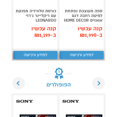
מערכת
ספה מעוצבת נפתחת
כורסת טלוויזיה מפנקת
סטריא
למיטה רחבה דגם
עם ריקליינר ג'רזי
-DU10
אואזיס HOME DECOR
LEONARDO
לבן
קנה עכשיו
קנה עכשיו
קנה 
ב-₪1,990
ב-₪1,199
ב-₪379
למידע ורכישה
למידע ורכישה
ל
Next
Previous
הפופולרים