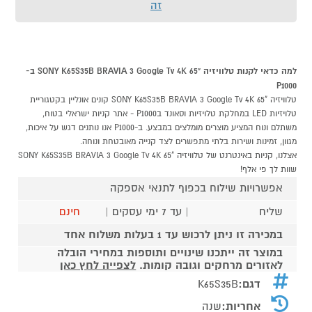
זה
למה כדאי לקנות טלוויזיה "65 SONY K65S35B BRAVIA 3 Google Tv 4K ב-
P1000
טלוויזיה "65 SONY K65S35B BRAVIA 3 Google Tv 4K קונים אונליין בקטגוריית
טלויזיות LED במחלקת טלויזיות וסאונד בP1000 - אתר קניות ישראלי בטוח,
משתלם ונוח המציע מוצרים מומלצים במבצע. ב-P1000 אנו נותנים דגש על איכות,
מגוון, זמינות ושירות בלתי מתפשרים לצד קנייה מאובטחת ונוחה.
אצלנו, קניות באינטרנט של טלוויזיה "65 SONY K65S35B BRAVIA 3 Google Tv 4K
שוות לך פי אלף!
אפשרויות שילוח בכפוף לתנאי אספקה
שליח
| עד 7 ימי עסקים |
חינם
במכירה זו ניתן לרכוש עד 1 בעלות משלוח אחד
במוצר זה ייתכנו שינויים ותוספות במחירי הובלה
לאזורים מרחקים וגובה קומות.
לצפייה לחץ כאן
דגם:
K65S35B
אחריות:
שנה