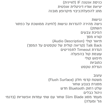
כניסת אנטנה IF (לוויינית)
יציאת אודיו דיגיטלית אופטית
מתג להפעלת/כיבוי מיקרופון מובנה
נגישות
גישה מהירה להגדרות נגישות (לחיצה ממושכת על כפתור
השתק)
הפיכת צבעים
קורא מסך
תיאור קולי (Audio Description)
Talk Back (קריאה קולית של טקסטים על המסך)
הגדרת Timeout לתפריטים
עוצמת קול בהפעלה
חיפוש קולי
כתוביות
הגדלת טקסט
עיצוב
משטח קדמי חלק (Flush Surface)
מסגרת בצבע שחור
שלט רחוק Bluetooth חדש
ניהול כבלים
מעמד מסוג Slim Blade שחור עם שתי עמדות אפשריות (בדגמי
55" ומעלה)