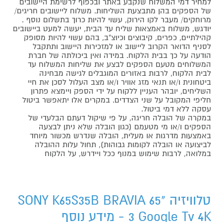
למחיר דמי המשלוח שנקבע באתר ובכפוף לרשימת היישובים
של הספקים בהן מתבצעת השליחות. משלוח ליישובים חריגים/
מרוחקים/ מעבר לקו הירוק, עשוי להיות כרוך בתשלום נוסף .
יודגש, משלוח באמצאות שליח עד הבית, יעשה למעט ביישובים
קהילתיים, כפרים, קיבוצים וכיוצ"ב, בהם עשוי להיות מסופק
לסניף הדואר הקרוב ליישוב או למזכירות היישוב ותתקבל
הודעה על כך בבית הלקוח. במידה ואין ביכולתה של חברת
המשלוחים מטעם הספקים לבצע את שליחות המשלוח עד
לבית הלקוח, לרבות באזורים המוגבלים לגישה מבחינה
ביטחונית ו/או תנאי מזג אוויר ו/או מצב העלול לסכן את חיי
השליחים, יובהר העניין ללקוח על ידי הספק ויימצא פתרון
חליפי המקובל על שני הצדדים. במקרים אלו יתאפשר ביטול
עסקה ללא דמי ביטול.
במקרה של הובלה חריגה, על פי שיקול דעתם הבלעדי של
הספקים ו/או מי מטעמם (כגון הובלה שלא ניתן לבצעה
באמצעות מדרגות או מעלית, הובלה שנדרש מכשור מיוחד
לביצועה או הובלה לקומות גבוהות), תחול עלות ההובלה
במלואה, לרבות שימוש במנוף ככל ויידרש, על הלקוח
טלוויזיה "65 SONY K65S35B BRAVIA
3 Google Tv 4K - מידע נוסף