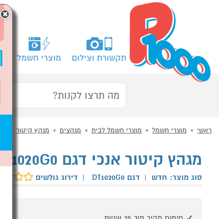
×
תקשורת וצילום
מוצרי חשמל
מח
ראשי
מוצרי חשמל
מוצרי חשמל לבית
מגהצים
מגהץ קיטור
מגהץ קיטור אנכי דגם DT1020G0 טפאל TEFAL
סוג מוצר: חדש
|
דגם DT1020G0
|
דירוג גולשים
חימום מהיר תוך ‎25‎ שניות