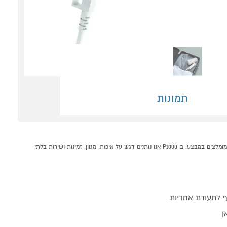
תמונות
מגהץ קיטור אנכי דגם DT1020G0 טפאל TEFAL קונים אונליין בקטגוריית מגהץ קיטור במחלקת מוצרי חשמל לבית בP1000 - אתר קניות ישראלי בטוח, משתלם ונוח המציע מוצרים מומלצים במבצע. ב-P1000 אנו נותנים דגש על איכות, מגוון, זמינות ושירות בלתי
 לתעודת אחריות
ן