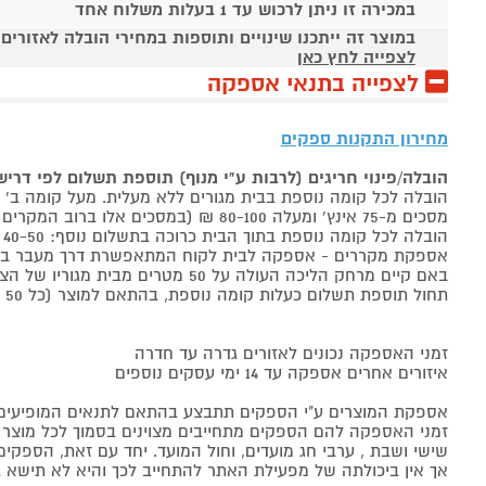
במכירה זו ניתן לרכוש עד 1 בעלות משלוח אחד
במוצר זה ייתכנו שינויים ותוספות במחירי הובלה לאזורים
לצפייה לחץ כאן
לצפייה בתנאי אספקה
מחירון התקנות ספקים
הובלה/פינוי חריגים (לרבות ע"י מנוף) תוספת תשלום לפי דרי
הובלה לכל קומה נוספת בבית מגורים ללא מעלית. מעל קומה ב' 40-50 ₪ למוצר לבן, 60-80 ₪ למקרר/מקפיא, מסכים עד 65 אינץ' בין 50-80 ₪
מסכים מ-75 אינץ' ומעלה 80-100 ₪ (במסכים אלו ברוב המקרים יידרש מנוף ותחול הוראת הובלה חריגה שלעיל. אם לא יידרש מנוף תחול תוספת הקומות כבר מהקומה הראשונה)
הובלה לכל קומה נוספת בתוך הבית כרוכה בתשלום נוסף: 40-50 ₪ למוצר לבן, 60-80 ₪ למקרר/מקפיא, מסכים עד 65 אינץ' בין 50-80 ₪, מסכים מ-75 אינץ' ומעלה 80-100 ₪.
אספקת מקררים - אספקה לבית לקוח המתאפשרת דרך מעבר בכניסה הראשית עד
באם קיים מרחק הליכה העולה על 50 מטרים מבית מגוריו של הצרכן בשל חניה מרוחקת או חוסר גישה לביתו,
תחול תוספת תשלום כעלות קומה נוספת, בהתאם למוצר (כל 50 מטרים יחשבו כקומה נוספת).
זמני האספקה נכונים לאזורים גדרה עד חדרה
איזורים אחרים אספקה עד 14 ימי עסקים נוספים
אספקת המוצרים ע"י הספקים תתבצע בהתאם לתנאים המופיעים ב
זמני האספקה להם הספקים מתחייבים מצוינים בסמוך לכל מוצר ומו
שישי ושבת , ערבי חג מועדים, וחול המועד. יחד עם זאת, הספ
אך אין ביכולתה של מפעילת האתר להתחייב לכך והיא לא תישא ב