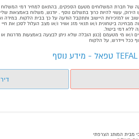
 של חברת המשלוחים מטעם הספקים, בהתאם למחיר דמי המשלוח ש
הירוק, עשוי להיות כרוך בתשלום נוסף . יודגש, משלוח באמצאות שליח
ליישוב או למזכירות היישוב ותתקבל הודעה על כך בבית הלקוח. במיד
בחינה ביטחונית ו/או תנאי מזג אוויר ו/או מצב העלול לסכן את חיי ה
 ללא דמי ביטול.
ו/או מי מטעמם (כגון הובלה שלא ניתן לבצעה באמצעות מדרגות או 
ף ככל ויידרש, על הלקוח
דירו
כי מבית המותג הצרפתי