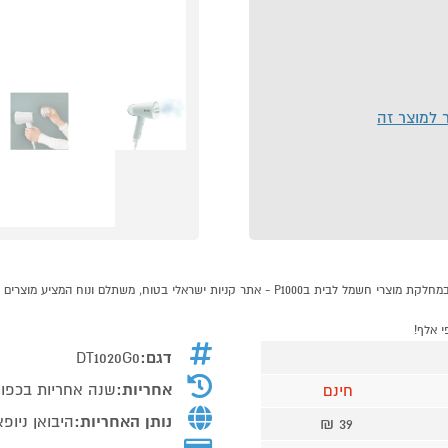
ר למוצר זה
דגם:
DT1020G0
אחריות:
שנה אחריות בכפוף
חינם
נותן האחריות:
היבואן ניופא
39 ₪