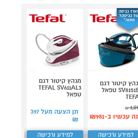
ארז כביסה
ל כביסקל
מתנה*
מגהץ קי
מגהץ קיטור דגם
הץ קיטור דגם
0E0 Pro
TEFAL SV611AL3
SV8151E0 טפאל
s Vision
טפאל
TEF
Smart טפאל
1,0
₪
תן הצעה מעל
397
תן הצע
ה עכשיו ב-₪981
₪
₪
1,385
למידע ורכישה
למידע ורכישה
למידע