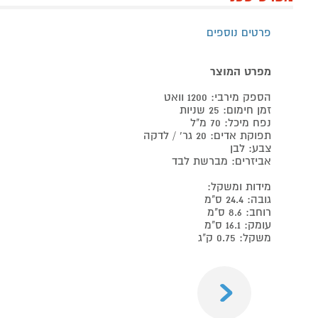
פרטים נוספים
מפרט המוצר
הספק מירבי: 1200 וואט
זמן חימום: 25 שניות
נפח מיכל: 70 מ"ל
תפוקת אדים: 20 גר' / לדקה
צבע: לבן
אביזרים: מברשת לבד
מידות ומשקל:
גובה: 24.4 ס"מ
רוחב: 8.6 ס"מ
עומק: 16.1 ס"מ
משקל: 0.75 ק"ג
Previous