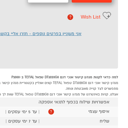
Wish List
?
אני מעוניין בפרטים נוספים - חזרו אליי בקש
למה כדאי לקנות מגהץ קיטור אנכי דגם DT1020G0 טפאל TEFAL ב-P1000
מתפשרים לצד קנייה מאובטחת ונוחה.
אצלנו, קניות באינטרנט של מגהץ קיטור אנכי דגם DT1020G0 טפאל TEFAL שוות לך פי אלף!
אפשרויות שילוח בכפוף לתנאי אספקה
איסוף עצמי
| עד 5 ימי עסקים |
?
שליח
| עד 7 ימי עסקים |