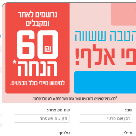
שבים וציוד היקפי
לבית ולגן
ספורט, מחנאות וילדים
אופ
שם:
שם משפחה:
מייל:
טלפון: