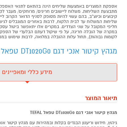
אספקת המוצרים באמצעות שליחים הינה בהתאם לתנאי האספקה
מתבצעת השליחות. משלוח ליישובים חריגים/ מרוחקים/ מעבר לקו 
קיבוצים וכיוצ"ב, בהם עשוי להיות מסופק לסניף הדואר הקרוב 
שליחות המשלוח עד לבית הלקוח, לרבות באזורים המוגבלים לגישה מ
חליפי המקובל על שני הצדדים. במקרים אלו יתאפשר ביטול עסקה
במקרה של הובלה חריגה, על פי שיקול דעתם הבלעדי של הספקים 
לקומות גבוהות), תחול עלות ההובלה במלואה, לרבות שימוש במנו
מגהץ קיטור אנכי דגם DT1020G0 טפאל TEFAL טפאל - מידע נוסף
מידע כללי ומאפיינים
תיאור המוצר
מגהץ קיטור אנכי דגם DT1020G0 טפאל TEFAL
גיהוץ, חידוש וריענון הבגדים בקלות ובמהירות עם מגהץ קיטור אנ