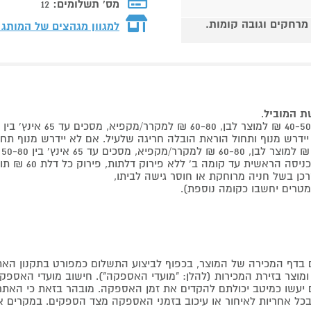
מס' תשלומים:
12
 מרחקים וגובה קומות.
למגוון מגהצים של המותג
שת המוביל
.
 קומה ב' ללא פירוק דלתות, פירוק כל דלת 60 ₪ תוספת למוביל בבית.
דף המכירה של המוצר, בכפוף לביצוע התשלום כמפורט בתקנון האת
צר בזירת המכירות (להלן: "מועדי האספקה"). חישוב מועדי האספקה יה
קים יעשו כמיטב יכולתם להקדים את זמן האספקה. מובהר בזאת כי ה
כל אחריות לאיחור או עיכוב בזמני האספקה מצד הספקים. במקרים א