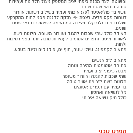
ופשוטה, לצד מבנה כיפתי יציב המספק ניצול חלל נוח ועמידות
טובה בתנאי שטח שונים.
עשוי בד פוליאסטר 190T איכותי ועמיד בשילוב רשתות אוורור
לנוחות מקסימלית, רצפת PE חזקה להגנה מפני לחות מהקרקע
ושלדת פיברגלס קלה ויציבה המתאימה לשימוש בתנאי שטח
שונים.
האוהל כולל שתי שכבות להגנה ואוורור משופר, חלונות רשת
לאוורור מיטבי ותפרים אטומים לעמידות טובה יותר בפני רטיבות
ולחות.
מתאים לקמפינג, טיולי שטח, חוף ים, פיקניקים ולינה בטבע.
מתאים ל־3 אנשים
פתיחה אוטומטית מהירה ונוחה
מבנה כיפתי יציב ועמיד
שתי שכבות להגנה ואוורור משופר
חלונות רשת לזרימת אוויר טובה
בד עמיד עם תפרים אטומים
קל לנשיאה ואחסון
כולל תיק נשיאה איכותי
מפרט טכני