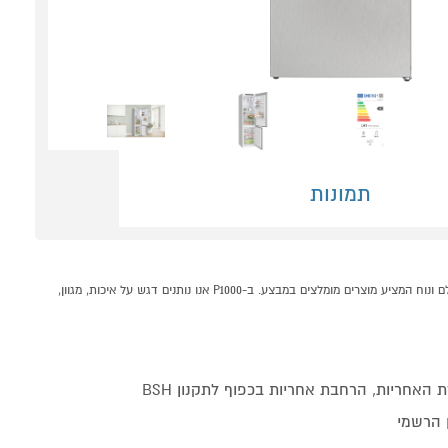
תמונות
מקרר 363 ליטר מקפיא תחתון BOSCH KGN392LCG נירוסטה קונים אונליין בקטגוריית מקרר מקפיא תחתון במחלקת מקררים ומקפיאים בP1000 - אתר קניות ישראלי בטוח, משתלם ונוח המציע מוצרים מומלצים במבצע. ב-P1000 אנו נותנים דגש על איכות, מגוון,
האחריות, הרחבת אחריות בכפוף לתקנון BSH