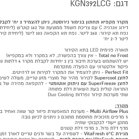
דגם: KGN392LCG
מקרר מקפיא תחתון בגימור נירוסטה, ניתן להצמיד 2 יח' לקבלת מקרר 4 דלתות
דירוג אנרגיה C עם צריכת חשמל ממוצעת של 162 קוט"ש (ליחידת קירור אחת)
ליטר ל-2 יח'
תאורה פנימית LED בתא הקירור
Total no Frost
- אין צורך בהפשרה, לא במקרר ולא במקפיא!
יש להשתמש בערכת חיבור בין 2 יחידות לקבלת מקרר 4 דלתות KSZ39AL00
פיקוד אלקטרוני עם הפעלה מתקדמת
Perfect Fit
- ניתן להצמיד את המקרר לקירות או לרהיטים.
לחצן Supercool
לקירור מהיר של מוצרי מזון טריים, מעולה לש
לחצן SuperFreeze עם ניתוק אוטומטי
- להקפאה מהירה של מזו
התראה קולית בעת השארת דלת פתוחה
שתי מערכות קירור נפרדות Duo Cooling
מקרר:
Multi Airflow Plus
- מערכת המאפשרת פיזור קור שווה ואחיד ב
5 מדפים מזכוכית מחוסמת מתוכם 3 ניתנים לכיוון גובה
מתקן ייעודי לבקבוקי שתיה
מדף דלת גדול, 3 מדפי דלת קטנים
מגירת VitaFresh 0°C
- לשמירה על בשר ודגים טריים לאורך זמן