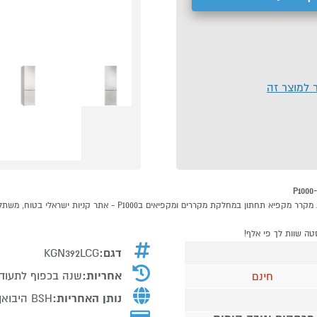
ר למוצר זה
דגם:
KGN392LCG
אחריות:
שנה בכפוף לתעודת 
חינם
נותן האחריות:
BSH היבואן הרשמי