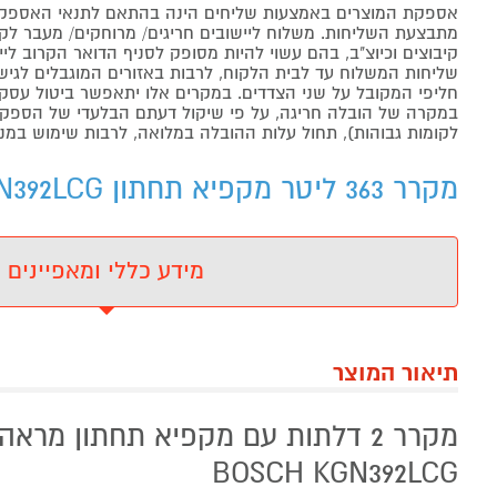
אספקת המוצרים באמצעות שליחים הינה בהתאם לתנאי האספקה
מתבצעת השליחות. משלוח ליישובים חריגים/ מרוחקים/ מעבר לקו 
קיבוצים וכיוצ"ב, בהם עשוי להיות מסופק לסניף הדואר הקרוב 
שליחות המשלוח עד לבית הלקוח, לרבות באזורים המוגבלים לגישה מ
חליפי המקובל על שני הצדדים. במקרים אלו יתאפשר ביטול עסקה
במקרה של הובלה חריגה, על פי שיקול דעתם הבלעדי של הספקים 
לקומות גבוהות), תחול עלות ההובלה במלואה, לרבות שימוש במנו
מקרר 363 ליטר מקפיא תחתון BOSCH KGN392LCG נירוסטה - מידע נוסף
מידע כללי ומאפיינים
תיאור המוצר
מקרר 2 דלתות עם מקפיא תחתון מרא
BOSCH KGN392LCG