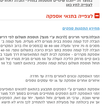
במוצר זה ייתכנו שינויים ותוספות במחירי הובלה לאזורים
לצפייה לחץ כאן
לצפייה בתנאי אספקה
מחירון התקנות ספקים
הובלה/פינוי חריגים (לרבות ע"י מנוף) תוספת תשלום לפי דרי
הובלה לכל קומה נוספת בבית מגורים ללא מעלית. מעל קומה ב' 40-50 ₪ למוצר לבן, 60-80 ₪ למקרר/מקפיא, מסכים עד 65 אינץ' בין 50-80 ₪
מסכים מ-75 אינץ' ומעלה 80-100 ₪ (במסכים אלו ברוב המקרים יידרש מנוף ותחול הוראת הובלה חריגה שלעיל. אם לא יידרש מנוף תחול תוספת הקומות כבר מהקומה הראשונה)
הובלה לכל קומה נוספת בתוך הבית כרוכה בתשלום נוסף: 40-50 ₪ למוצר לבן, 60-80 ₪ למקרר/מקפיא, מסכים עד 65 אינץ' בין 50-80 ₪, מסכים מ-75 אינץ' ומעלה 80-100 ₪.
אספקת מקררים - אספקה לבית לקוח המתאפשרת דרך מעבר בכניסה הראשית עד
באם קיים מרחק הליכה העולה על 50 מטרים מבית מגוריו של הצרכן בשל חניה מרוחקת או חוסר גישה לביתו,
תחול תוספת תשלום כעלות קומה נוספת, בהתאם למוצר (כל 50 מטרים יחשבו כקומה נוספת).
זמני האספקה נכונים לאזורים גדרה עד חדרה
איזורים אחרים אספקה עד 14 ימי עסקים נוספים
אספקת המוצרים ע"י הספקים תתבצע בהתאם לתנאים המופיעים ב
זמני האספקה להם הספקים מתחייבים מצוינים בסמוך לכל מוצר ומו
שישי ושבת , ערבי חג מועדים, וחול המועד. יחד עם זאת, הספ
אך אין ביכולתה של מפעילת האתר להתחייב לכך והיא לא תישא ב