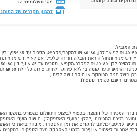
 מרחקים וגובה קומות.
מס' תשלומים:
12
למגוון מקררים של המותג
שת המוביל
.
 קומה ב' ללא פירוק דלתות, פירוק כל דלת 60 ₪ תוספת למוביל בבית.
דף המכירה של המוצר, בכפוף לביצוע התשלום כמפורט בתקנון האת
צר בזירת המכירות (להלן: "מועדי האספקה"). חישוב מועדי האספקה יה
קים יעשו כמיטב יכולתם להקדים את זמן האספקה. מובהר בזאת כי ה
כל אחריות לאיחור או עיכוב בזמני האספקה מצד הספקים. במקרים א