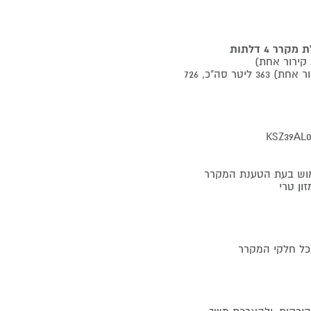
נפח תא קירור: 260 ליטר. נפח תא הקפאה 103 ליטר (ליחידת קירור אחת) 363 ליטר סה"כ, 726
ימוש בעת הטענת המקרר
ן טרי
כל חלקי המקרר