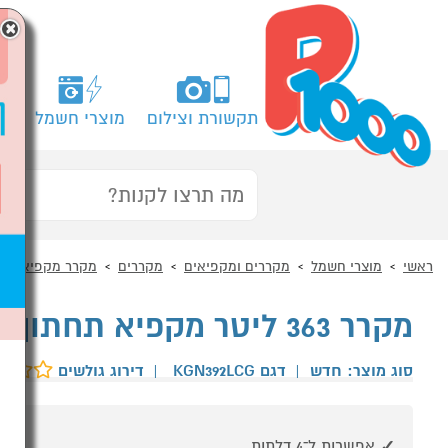
×
תקשורת וצילום
מוצרי חשמל
מח
ראשי
מוצרי חשמל
מקררים ומקפיאים
מקררים
מקרר מקפיא תחת
מקרר 363 ליטר מקפיא תחתון BOSCH KGN392LCG נירוסטה
סוג מוצר: חדש
|
דגם KGN392LCG
|
דירוג גולשים
אפשרות ל־4 דלתות