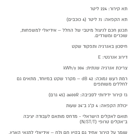
תא קירור: 224 ליטר
תא הקפאה: 71 ליטר (4 כוכבים)
תכנון חכם לניצול מיטבי של החלל – אידיאלי למשפחות,
שוכרים ומשרדים.
חיסכון באנרגיה ותפקוד שקט
דירוג אנרגטי: E
צריכת אנרגיה שנתית: 306 kWh/y
רמת רעש נמוכה: 42 dB – מקרר שקט במיוחד, מתאים גם
לחללים משותפים
גז קירור ידידותי לסביבה: a600R (45 גרם)
יכולת הקפאה: 4 ק"ג ב־24 שעות
תואם לאקלים הישראלי - מדחס מותאם לעבודה יציבה
ב־אקלים טרופי (N/ST/T)
שומר על קירור אחיד גם בקיץ חם ולח – אידיאלי לתנאי הארץ.