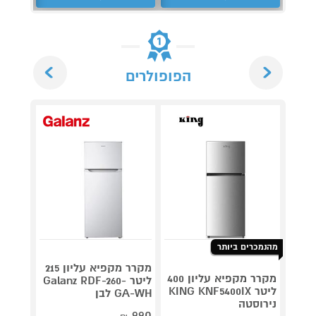
Next
Previous
הפופולרים
מהנמכרים ביותר
מקרר מקפיא עליון 215
מקרר מקפיא עליון 400
ליטר Galanz RDF-260-
400BC
ליטר KING KNF5400IX
GA-WH לבן
נירוסטה
990