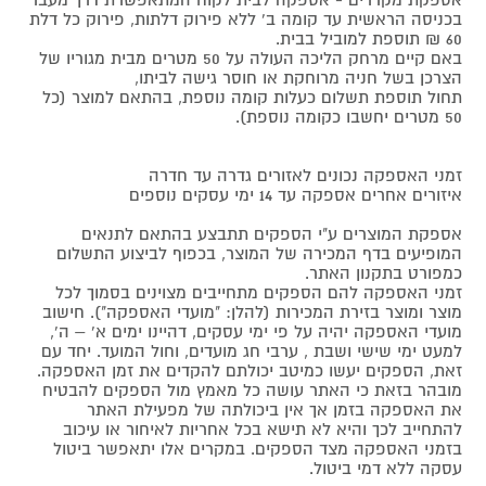
בכניסה הראשית עד קומה ב' ללא פירוק דלתות, פירוק כל דלת
60 ₪ תוספת למוביל בבית.
באם קיים מרחק הליכה העולה על 50 מטרים מבית מגוריו של
הצרכן בשל חניה מרוחקת או חוסר גישה לביתו,
תחול תוספת תשלום כעלות קומה נוספת, בהתאם למוצר (כל
50 מטרים יחשבו כקומה נוספת).
זמני האספקה נכונים לאזורים גדרה עד חדרה
איזורים אחרים אספקה עד 14 ימי עסקים נוספים
אספקת המוצרים ע"י הספקים תתבצע בהתאם לתנאים
המופיעים בדף המכירה של המוצר, בכפוף לביצוע התשלום
כמפורט בתקנון האתר.
זמני האספקה להם הספקים מתחייבים מצוינים בסמוך לכל
מוצר ומוצר בזירת המכירות (להלן: "מועדי האספקה"). חישוב
מועדי האספקה יהיה על פי ימי עסקים, דהיינו ימים א' – ה',
למעט ימי שישי ושבת , ערבי חג מועדים, וחול המועד. יחד עם
זאת, הספקים יעשו כמיטב יכולתם להקדים את זמן האספקה.
מובהר בזאת כי האתר עושה כל מאמץ מול הספקים להבטיח
את האספקה בזמן אך אין ביכולתה של מפעילת האתר
להתחייב לכך והיא לא תישא בכל אחריות לאיחור או עיכוב
בזמני האספקה מצד הספקים. במקרים אלו יתאפשר ביטול
עסקה ללא דמי ביטול.