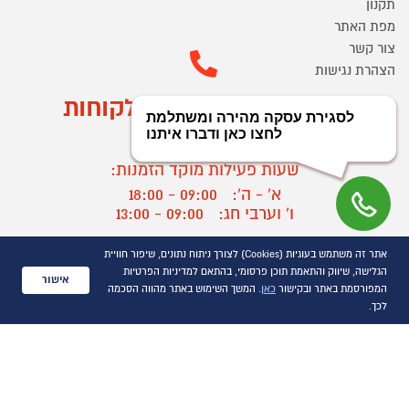
תקנון
מפת האתר
צור קשר
הצהרת נגישות
מוקד הזמנות ושירות לקוחות
03-9545370
שעות פעילות מוקד הזמנות:
א' - ה':
09:00 - 18:00
ו' וערבי חג:
09:00 - 13:00
שעות פעילות מוקד שירות לקוחות:
אתר זה משתמש בעוגיות (Cookies) לצורך ניתוח נתונים, שיפור חוויית
א' - ד':
09:00 - 16:30
הגלישה, שיווק והתאמת תוכן פרסומי, בהתאם למדיניות הפרטיות
אישור
ה :
09:00 - 16:00
המפורסמת באתר ובקישור
כאן
. המשך השימוש באתר מהווה הסכמה
חול המועד
09:00 - 15:00
לכך.
?
יצירת קשר/ביטול הזמנה