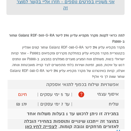
אני מעוניין בפרטים נוספים - חזרו אליי בקשר למוצר
זה
למה כדאי לקנות מקרר מקפיא עליון 296 ליטר Galanz RDF-360-G-RA שחור
ב-P1000
מקרר מקפיא עליון 296 ליטר Galanz RDF-360-G-RA שחור קונים אונליין
בקטגוריית מקרר מקפיא עליון במחלקת מקררים ומקפיאים בP1000 - אתר קניות
ישראלי בטוח, משתלם ונוח המציע מוצרים מומלצים במבצע. ב-P1000 אנו נותנים
דגש על איכות, מגוון, זמינות ושירות בלתי מתפשרים לצד קנייה מאובטחת ונוחה.
אצלנו, קניות באינטרנט של מקרר מקפיא עליון 296 ליטר Galanz RDF-360-G-RA
שחור שוות לך פי אלף!
אפשרויות שילוח בכפוף לתנאי אספקה
איסוף עצמי
| עד 5 ימי עסקים |
חינם
?
שליח
| עד 7 ימי עסקים |
179 ₪
במכירה זו ניתן לרכוש עד 1 בעלות משלוח אחד
במוצר זה ייתכנו שינויים ותוספות במחירי הובלה
לאזורים מרחקים וגובה קומות.
לצפייה לחץ כאן