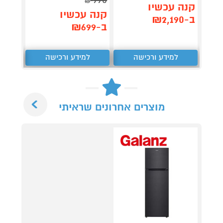
₪
תן 
קנה עכשיו
קנה עכשיו
,959
ב-₪2,190
ב-₪699
₪
למידע ורכישה
למידע ורכישה
ל
Next
מוצרים אחרונים שראיתי