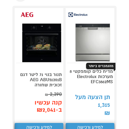
מהנמכרים ביותר
מדיח כלים קומפקטי 8
תנור בנוי 71 ליטר דגם
מערכות Electrolux
Roller
AEG ABU51201B
EFC3862MS
זכוכית שחורה
plete
3,990
2,390
₪
תן הצעה מעל
קנה עכשיו
קנה 
1,315
ב-₪2,041
ב-₪3,851
₪
למידע ורכישה
למידע ורכישה
ל