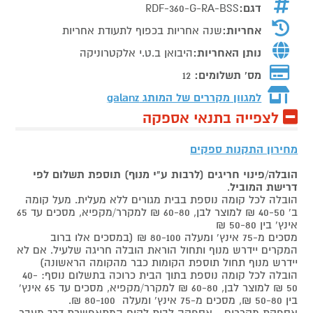
דגם:
RDF-360-G-RA-BSS
אחריות:
שנה אחריות בכפוף לתעודת אחריות
נותן האחריות:
היבואן ב.ט.י אלקטרוניקה
מס' תשלומים:
12
למגוון מקררים של המותג
galanz
לצפייה בתנאי אספקה
מחירון התקנות ספקים
הובלה/פינוי חריגים (לרבות ע"י מנוף) תוספת תשלום לפי
דרישת המוביל
.
הובלה לכל קומה נוספת בבית מגורים ללא מעלית. מעל קומה
ב' 40-50 ₪ למוצר לבן, 60-80 ₪ למקרר/מקפיא, מסכים עד 65
אינץ' בין 50-80 ₪
מסכים מ-75 אינץ' ומעלה 80-100 ₪ (במסכים אלו ברוב
המקרים יידרש מנוף ותחול הוראת הובלה חריגה שלעיל. אם לא
יידרש מנוף תחול תוספת הקומות כבר מהקומה הראשונה)
הובלה לכל קומה נוספת בתוך הבית כרוכה בתשלום נוסף: 40-
50 ₪ למוצר לבן, 60-80 ₪ למקרר/מקפיא, מסכים עד 65 אינץ'
בין 50-80 ₪, מסכים מ-75 אינץ' ומעלה 80-100 ₪.
אספקת מקררים - אספקה לבית לקוח המתאפשרת דרך מעבר