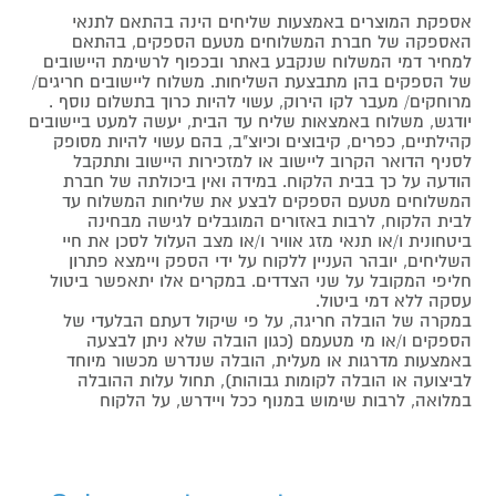
אספקת המוצרים באמצעות שליחים הינה בהתאם לתנאי
האספקה של חברת המשלוחים מטעם הספקים, בהתאם
למחיר דמי המשלוח שנקבע באתר ובכפוף לרשימת היישובים
של הספקים בהן מתבצעת השליחות. משלוח ליישובים חריגים/
מרוחקים/ מעבר לקו הירוק, עשוי להיות כרוך בתשלום נוסף .
יודגש, משלוח באמצאות שליח עד הבית, יעשה למעט ביישובים
קהילתיים, כפרים, קיבוצים וכיוצ"ב, בהם עשוי להיות מסופק
לסניף הדואר הקרוב ליישוב או למזכירות היישוב ותתקבל
הודעה על כך בבית הלקוח. במידה ואין ביכולתה של חברת
המשלוחים מטעם הספקים לבצע את שליחות המשלוח עד
לבית הלקוח, לרבות באזורים המוגבלים לגישה מבחינה
ביטחונית ו/או תנאי מזג אוויר ו/או מצב העלול לסכן את חיי
השליחים, יובהר העניין ללקוח על ידי הספק ויימצא פתרון
חליפי המקובל על שני הצדדים. במקרים אלו יתאפשר ביטול
עסקה ללא דמי ביטול.
במקרה של הובלה חריגה, על פי שיקול דעתם הבלעדי של
הספקים ו/או מי מטעמם (כגון הובלה שלא ניתן לבצעה
באמצעות מדרגות או מעלית, הובלה שנדרש מכשור מיוחד
לביצועה או הובלה לקומות גבוהות), תחול עלות ההובלה
במלואה, לרבות שימוש במנוף ככל ויידרש, על הלקוח