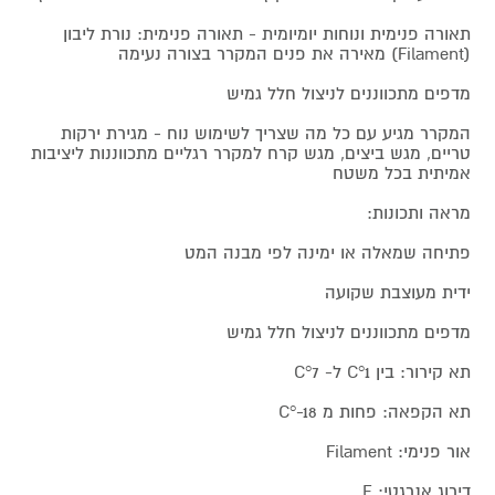
תאורה פנימית ונוחות יומיומית - תאורה פנימית: נורת ליבון
(Filament) מאירה את פנים המקרר בצורה נעימה
מדפים מתכווננים לניצול חלל גמיש
המקרר מגיע עם כל מה שצריך לשימוש נוח - מגירת ירקות
טריים, מגש ביצים, מגש קרח למקרר רגליים מתכווננות ליציבות
אמיתית בכל משטח
מראה ותכונות:
פתיחה שמאלה או ימינה לפי מבנה המט
ידית מעוצבת שקועה
מדפים מתכווננים לניצול חלל גמיש
תא קירור: בין C°1 ל- C°7
תא הקפאה: פחות מ C°-18
אור פנימי: Filament
דירוג אנרגטי: E