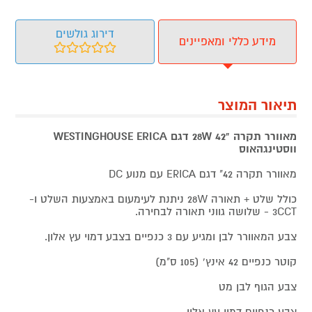
דירוג גולשים
מידע כללי ומאפיינים
תיאור המוצר
מאוורר תקרה "42 28W דגם WESTINGHOUSE ERICA
ווסטינגהאוס
מאוורר תקרה 42" דגם ERICA עם מנוע DC
כולל שלט + תאורה 28W ניתנת לעימעום באמצעות השלט ו-
3CCT - שלושה גווני תאורה לבחירה.
צבע המאוורר לבן ומגיע עם 3 כנפיים בצבע דמוי עץ אלון.
קוטר כנפיים 42 אינץ' (105 ס"מ)
צבע הגוף לבן מט