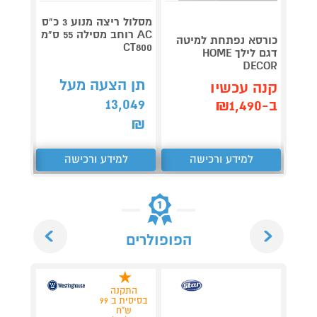
מסלול ריצה מנוע 3 כ"ס
קונסול
AC רוחב מסילה 55 ס"מ
כורסא נפתחת למיטה
פלייסט
CT800
דגם לילך HOME
5 CFI-
DECOR
2116A
תן הצעה מעל
קנה עכשיו
קנה 
13,049
ב-₪1,490
ב-₪2,379
₪
למידע ורכישה
למידע ורכישה
ל
Next
Previous
הפופולרים
התקנה
התק
בסיסית ב 99
ש"ח
ש"