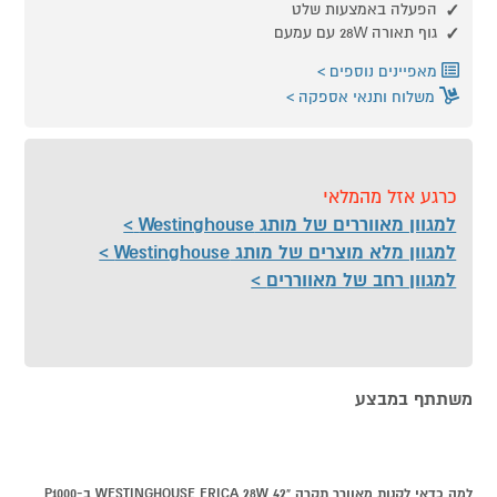
הפעלה באמצעות שלט
גוף תאורה 28W עם עמעם
מאפיינים נוספים
משלוח ותנאי אספקה
כרגע אזל מהמלאי
למגוון מאווררים של מותג Westinghouse
למגוון מלא מוצרים של מותג Westinghouse
למגוון רחב של מאווררים
משתתף במבצע
למה כדאי לקנות מאוורר תקרה "WESTINGHOUSE ERICA 28W 42 ב-P1000