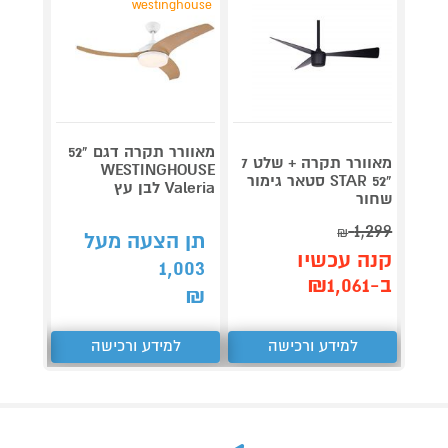
ghouse
westinghouse
מאוורר תקרה דגם "52
מאוורר תקרה + שלט 7
HOUSE
WESTINGHOUSE
"52 STAR סטאר גימור
Valeria לבן עץ
MAGNOLIA
שחור
1,299
₪
תן הצעה מעל
תן 
קנה עכשיו
,082
1,003
ב-₪1,061
₪
₪
למידע ורכישה
למידע ורכישה
ל