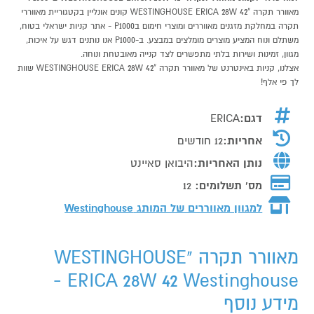
מאוורר תקרה "WESTINGHOUSE ERICA 28W 42 קונים אונליין בקטגוריית מאווררי
תקרה במחלקת מזגנים מאווררים ומוצרי חימום בP1000 - אתר קניות ישראלי בטוח,
משתלם ונוח המציע מוצרים מומלצים במבצע. ב-P1000 אנו נותנים דגש על איכות,
מגוון, זמינות ושירות בלתי מתפשרים לצד קנייה מאובטחת ונוחה.
אצלנו, קניות באינטרנט של מאוורר תקרה "WESTINGHOUSE ERICA 28W 42 שוות
לך פי אלף!
דגם:
ERICA
אחריות:
12 חודשים
נותן האחריות:
היבואן סאיינט
מס' תשלומים:
12
למגוון מאווררים של המותג
Westinghouse
מאוורר תקרה "WESTINGHOUSE
ERICA 28W 42 Westinghouse -
מידע נוסף