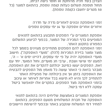
הצרכן בשל חניה מרוחקת או חוסר גישה לביתו,
תחול תוספת תשלום כעלות קומה נוספת, בהתאם למוצר (כל
50 מטרים יחשבו כקומה נוספת).
זמני האספקה נכונים לאזורים גדרה עד חדרה
איזורים אחרים אספקה עד 14 ימי עסקים נוספים
אספקת המוצרים ע"י הספקים תתבצע בהתאם לתנאים
המופיעים בדף המכירה של המוצר, בכפוף לביצוע התשלום
כמפורט בתקנון האתר.
זמני האספקה להם הספקים מתחייבים מצוינים בסמוך לכל
מוצר ומוצר בזירת המכירות (להלן: "מועדי האספקה"). חישוב
מועדי האספקה יהיה על פי ימי עסקים, דהיינו ימים א' – ה',
למעט ימי שישי ושבת , ערבי חג מועדים, וחול המועד. יחד עם
זאת, הספקים יעשו כמיטב יכולתם להקדים את זמן האספקה.
מובהר בזאת כי האתר עושה כל מאמץ מול הספקים להבטיח
את האספקה בזמן אך אין ביכולתה של מפעילת האתר
להתחייב לכך והיא לא תישא בכל אחריות לאיחור או עיכוב
בזמני האספקה מצד הספקים. במקרים אלו יתאפשר ביטול
עסקה ללא דמי ביטול.
אספקת המוצרים באמצעות שליחים הינה בהתאם לתנאי
האספקה של חברת המשלוחים מטעם הספקים, בהתאם
למחיר דמי המשלוח שנקבע באתר ובכפוף לרשימת היישובים