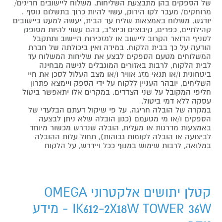
של הספקים בהן מתבצעת השליחות. משלוח ליישובים חריגים/
מרוחקים/ מעבר לקו הירוק, עשוי להיות כרוך בתשלום נוסף .
יודגש, משלוח באמצאות שליח עד הבית, יעשה למעט ביישובים
קהילתיים, כפרים, קיבוצים וכיוצ"ב, בהם עשוי להיות מסופק
לסניף הדואר הקרוב ליישוב או למזכירות היישוב ותתקבל
הודעה על כך בבית הלקוח. במידה ואין ביכולתה של חברת
המשלוחים מטעם הספקים לבצע את שליחות המשלוח עד
לבית הלקוח, לרבות באזורים המוגבלים לגישה מבחינה
ביטחונית ו/או תנאי מזג אוויר ו/או מצב העלול לסכן את חיי
השליחים, יובהר העניין ללקוח על ידי הספק ויימצא פתרון
חליפי המקובל על שני הצדדים. במקרים אלו יתאפשר ביטול
עסקה ללא דמי ביטול.
במקרה של הובלה חריגה, על פי שיקול דעתם הבלעדי של
הספקים ו/או מי מטעמם (כגון הובלה שלא ניתן לבצעה
באמצעות מדרגות או מעלית, הובלה שנדרש מכשור מיוחד
לביצועה או הובלה לקומות גבוהות), תחול עלות ההובלה
במלואה, לרבות שימוש במנוף ככל ויידרש, על הלקוח
קטלן יתושים אלקטרוני OMEGA
IK612-2X18W TOWER 36W - מידע