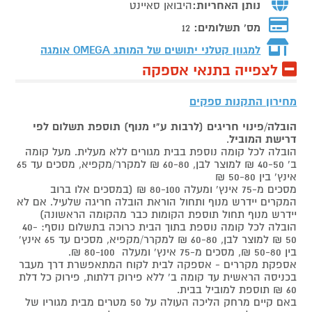
נותן האחריות:
היבואן סאיינט
מס' תשלומים:
12
למגוון קטלני יתושים של המותג
OMEGA אומגה
לצפייה בתנאי אספקה
מחירון התקנות ספקים
הובלה/פינוי חריגים (לרבות ע"י מנוף) תוספת תשלום לפי
דרישת המוביל
.
הובלה לכל קומה נוספת בבית מגורים ללא מעלית. מעל קומה
ב' 40-50 ₪ למוצר לבן, 60-80 ₪ למקרר/מקפיא, מסכים עד 65
אינץ' בין 50-80 ₪
מסכים מ-75 אינץ' ומעלה 80-100 ₪ (במסכים אלו ברוב
המקרים יידרש מנוף ותחול הוראת הובלה חריגה שלעיל. אם לא
יידרש מנוף תחול תוספת הקומות כבר מהקומה הראשונה)
הובלה לכל קומה נוספת בתוך הבית כרוכה בתשלום נוסף: 40-
50 ₪ למוצר לבן, 60-80 ₪ למקרר/מקפיא, מסכים עד 65 אינץ'
בין 50-80 ₪, מסכים מ-75 אינץ' ומעלה 80-100 ₪.
אספקת מקררים - אספקה לבית לקוח המתאפשרת דרך מעבר
בכניסה הראשית עד קומה ב' ללא פירוק דלתות, פירוק כל דלת
60 ₪ תוספת למוביל בבית.
באם קיים מרחק הליכה העולה על 50 מטרים מבית מגוריו של