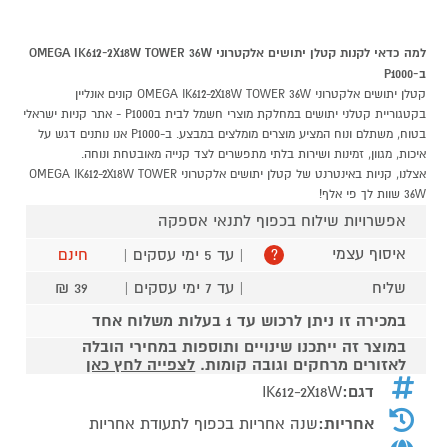
למה כדאי לקנות קטלן יתושים אלקטרוני OMEGA IK612-2X18W TOWER 36W
ב-P1000
קטלן יתושים אלקטרוני OMEGA IK612-2X18W TOWER 36W קונים אונליין
בקטגוריית קטלני יתושים במחלקת מוצרי חשמל לבית בP1000 - אתר קניות ישראלי
בטוח, משתלם ונוח המציע מוצרים מומלצים במבצע. ב-P1000 אנו נותנים דגש על
איכות, מגוון, זמינות ושירות בלתי מתפשרים לצד קנייה מאובטחת ונוחה.
אצלנו, קניות באינטרנט של קטלן יתושים אלקטרוני OMEGA IK612-2X18W TOWER
36W שוות לך פי אלף!
אפשרויות שילוח בכפוף לתנאי אספקה
איסוף עצמי
| עד 5 ימי עסקים |
חינם
?
שליח
| עד 7 ימי עסקים |
39 ₪
במכירה זו ניתן לרכוש עד 1 בעלות משלוח אחד
במוצר זה ייתכנו שינויים ותוספות במחירי הובלה
לאזורים מרחקים וגובה קומות.
לצפייה לחץ כאן
דגם:
IK612-2X18W
אחריות:
שנה אחריות בכפוף לתעודת אחריות