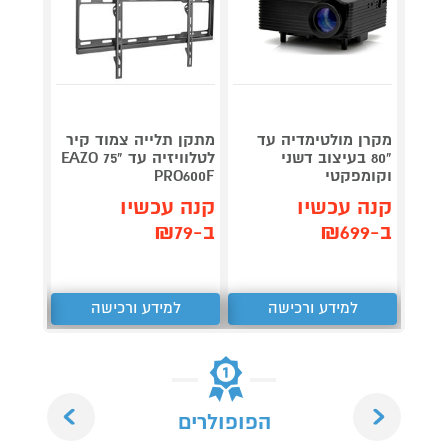
מקרן מולטימדיה עד
מתקן תלייה צמוד קיר
רמקול
"80 בעיצוב דשני
לטלוויזיה עד "75 EAZO
DRAGON דגם
וקומפקטי
PRO600F
קנה 
קנה עכשיו
קנה עכשיו
ב-₪129
ב-₪699
ב-₪79
למידע ורכישה
למידע ורכישה
ל
Next
Previous
הפופולרים