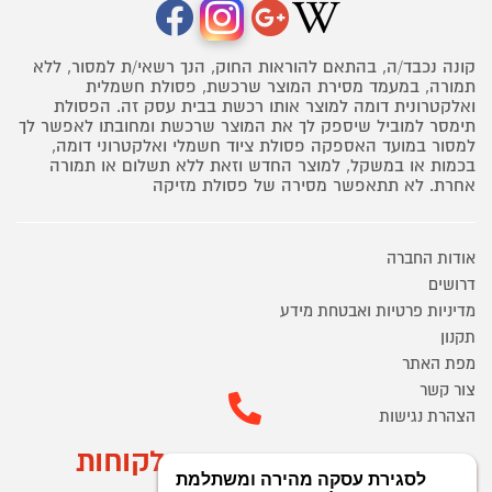
קונה נכבד/ה, בהתאם להוראות החוק, הנך רשאי/ת למסור, ללא
תמורה, במעמד מסירת המוצר שרכשת, פסולת חשמלית
ואלקטרונית דומה למוצר אותו רכשת בבית עסק זה. הפסולת
תימסר למוביל שיספק לך את המוצר שרכשת ומחובתו לאפשר לך
למסור במועד האספקה פסולת ציוד חשמלי ואלקטרוני דומה,
בכמות או במשקל, למוצר החדש וזאת ללא תשלום או תמורה
אחרת. לא תתאפשר מסירה של פסולת מזיקה
אודות החברה
דרושים
מדיניות פרטיות ואבטחת מידע
תקנון
מפת האתר
צור קשר
הצהרת נגישות
מוקד הזמנות ושירות לקוחות