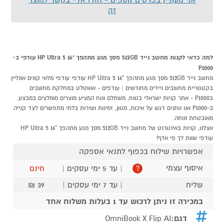
זה
למה כדאי לקנות מחשב נייד 512GB מסך מגע מתהפך "HP Ultra 5 16 עודפי ב-
P1000
מחשב נייד 512GB מסך מגע מתהפך "HP Ultra 5 16 עודפי עודפי מלאי קונים אונליין
בקטגוריית מחשבים ניידים מחודשים | עודפים - אאוטלט במחלקת מחשבים
בP1000 - אתר קניות ישראלי בטוח, משתלם ונוח המציע מוצרים מומלצים במבצע.
ב-P1000 אנו נותנים דגש על איכות, מגוון, זמינות ושירות בלתי מתפשרים לצד קנייה
מאובטחת ונוחה.
אצלנו, קניות באינטרנט של מחשב נייד 512GB מסך מגע מתהפך "HP Ultra 5 16
עודפי שוות לך פי אלף!
אפשרויות שילוח בכפוף לתנאי אספקה
איסוף עצמי
| עד 5 ימי עסקים |
חינם
?
שליח
| עד 7 ימי עסקים |
39 ₪
במכירה זו ניתן לרכוש עד 1 בעלות משלוח אחד
דגם:
OmniBook X Flip AI