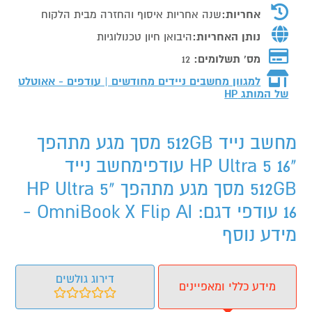
אחריות:
שנה אחריות איסוף והחזרה מבית הלקוח
נותן האחריות:
היבואן חיון טכנולוגיות
מס' תשלומים:
12
למגוון מחשבים ניידים מחודשים | עודפים - אאוטלט
של המותג
HP
מחשב נייד 512GB מסך מגע מתהפך
"HP Ultra 5 16 עודפימחשב נייד
512GB מסך מגע מתהפך "HP Ultra 5
16 עודפי דגם: OmniBook X Flip AI -
מידע נוסף
דירוג גולשים
מידע כללי ומאפיינים