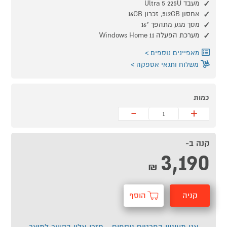
מעבד Ultra 5 225U
אחסון 512GB, זכרון 16GB
מסך מגע מתהפך "16
מערכת הפעלה Windows Home 11
מאפיינים נוספים
משלוח ותנאי אספקה
כמות
-
+
קנה ב-
3,190
₪
קניה
הוסף
מהירה
לסל
אני מעוניין בפרטים נוספים - חזרו אליי בקשר למוצר