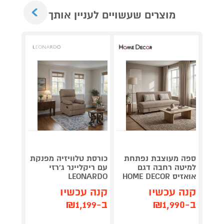
Next
מוצרים שעשויים לעניין אותך
מערכת
ספה מעוצבת נפתחת
כורסת טלוויזיה מפנקת
סטריא
למיטה רחבה דגם
עם ריקליינר ג'רזי
-DU10
אואזיס HOME DECOR
LEONARDO
לבן
קנה עכשיו
קנה עכשיו
קנה 
ב-₪1,990
ב-₪1,199
ב-₪379