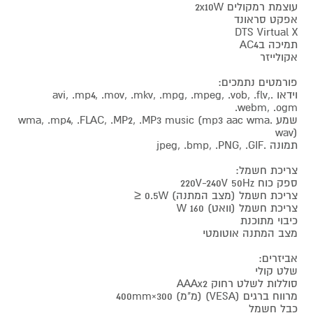
עוצמת רמקולים 2x10W
אפקט סראונד
DTS Virtual X
תמיכה בAC4
אקולייזר
פורמטים נתמכים:
וידאו .avi, .mp4, .mov, .mkv, .mpg, .mpeg, .vob, .flv,
.webm, .ogm
שמע .wma, .mp4, .FLAC, .MP2, .MP3 music (mp3 aac wma
wav)
תמונה .jpeg, .bmp, .PNG, .GIF
צריכת חשמל:
ספק כוח 220V-240V 50Hz
צריכת חשמל (מצב המתנה) 0.5W ≤
צריכת חשמל (וואט) 160 W
כיבוי מתוכנת
מצב המתנה אוטומטי
אביזרים:
שלט קולי
סוללות לשלט רחוק AAAx2
מרווח ברגים (VESA) (מ"מ) 300×400mm
כבל חשמל