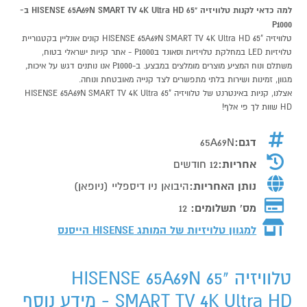
למה כדאי לקנות טלוויזיה "65 HISENSE 65A69N SMART TV 4K Ultra HD ב-
P1000
טלוויזיה "65 HISENSE 65A69N SMART TV 4K Ultra HD קונים אונליין בקטגוריית
טלויזיות LED במחלקת טלויזיות וסאונד בP1000 - אתר קניות ישראלי בטוח,
משתלם ונוח המציע מוצרים מומלצים במבצע. ב-P1000 אנו נותנים דגש על איכות,
מגוון, זמינות ושירות בלתי מתפשרים לצד קנייה מאובטחת ונוחה.
אצלנו, קניות באינטרנט של טלוויזיה "65 HISENSE 65A69N SMART TV 4K Ultra
HD שוות לך פי אלף!
דגם:
65A69N
אחריות:
12 חודשים
נותן האחריות:
היבואן ניו דיספליי (ניופאן)
מס' תשלומים:
12
למגוון טלויזיות של המותג
HISENSE הייסנס
טלוויזיה "65 HISENSE 65A69N
SMART TV 4K Ultra HD - מידע נוסף