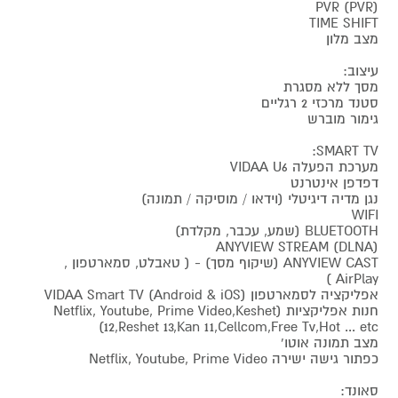
PVR (PVR)
TIME SHIFT
מצב מלון
עיצוב:
מסך ללא מסגרת
סטנד מרכזי 2 רגליים
גימור מוברש
SMART TV:
מערכת הפעלה VIDAA U6
דפדפן אינטרנט
נגן מדיה דיגיטלי (וידאו / מוסיקה / תמונה)
WIFI
BLUETOOTH (שמע, עכבר, מקלדת)
ANYVIEW STREAM (DLNA)
ANYVIEW CAST (שיקוף מסך) - ( טאבלט, סמארטפון ,
AirPlay )
אפליקציה לסמארטפון VIDAA Smart TV (Android & iOS)
חנות אפליקציות (Netflix, Youtube, Prime Video,Keshet
12,Reshet 13,Kan 11,Cellcom,Free Tv,Hot ... etc)
מצב תמונה אוטו'
כפתור גישה ישירה Netflix, Youtube, Prime Video
סאונד: