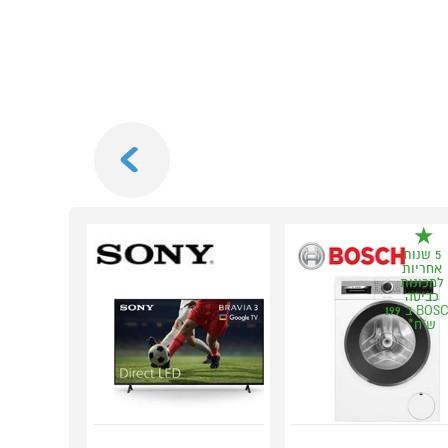
Next
חודשים
5 שנות
*במתנה!
אחריות
למכונות
כביסה
BOSCH ב 199
ש"ח*