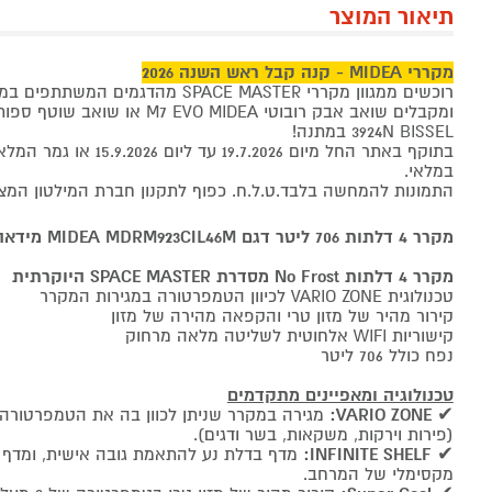
תיאור המוצר
מקררי MIDEA - קנה קבל ראש השנה 2026
רוכשים ממגוון מקררי SPACE MASTER מהדגמים המשתתפים במבצע
3924N BISSEL במתנה!
במלאי.
התמונות להמחשה בלבד.ט.ל.ח. כפוף לתקנון חברת המילטון המצ
מקרר 4 דלתות 706 ליטר דגם MIDEA MDRM923CIL46M מידאה נירוסטה מוברשת
מקרר 4 דלתות No Frost מסדרת SPACE MASTER היוקרתית
טכנולוגית VARIO ZONE לכיוון הטמפרטורה במגירות המקרר
קירור מהיר של מזון טרי והקפאה מהירה של מזון
קישוריות WIFI אלחוטית לשליטה מלאה מרחוק
נפח כולל 706 ליטר
טכנולוגיה ומאפיינים מתקדמים
VARIO ZONE:
✔
(פירות וירקות, משקאות, בשר ודגים).
✔
INFINITE SHELF:
מדף בדלת נע להתאמת גובה אישית, ומדף 
מקסימלי של המרחב.