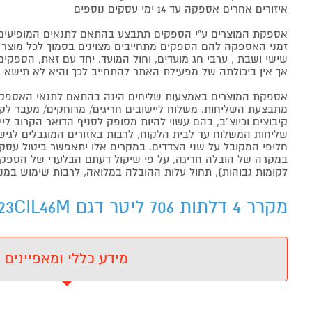
איזורים אחרים אספקה עד 14 ימי עסקים נוספים
אספקת המוצרים ע"י הספקים תתבצע בהתאם לתנאים המופיעים ב
זמני האספקה להם הספקים מתחייבים מצוינים בסמוך לכל מוצר ומו
שישי ושבת , ערבי חג מועדים, וחול המועד. יחד עם זאת, הספ
אך אין ביכולתה של מפעילת האתר להתחייב לכך והיא לא תישא ב
אספקת המוצרים באמצעות שליחים הינה בהתאם לתנאי האספקה
מתבצעת השליחות. משלוח ליישובים חריגים/ מרוחקים/ מעבר לקו 
קיבוצים וכיוצ"ב, בהם עשוי להיות מסופק לסניף הדואר הקרוב 
שליחות המשלוח עד לבית הלקוח, לרבות באזורים המוגבלים לגישה מ
חליפי המקובל על שני הצדדים. במקרים אלו יתאפשר ביטול עסקה
במקרה של הובלה חריגה, על פי שיקול דעתם הבלעדי של הספקים 
לקומות גבוהות), תחול עלות ההובלה במלואה, לרבות שימוש במנו
מקרר 4 דלתות 706 ליטר דגם MIDEA MDRM923CIL46M - מידע נוסף
מידע כללי ומאפיינים