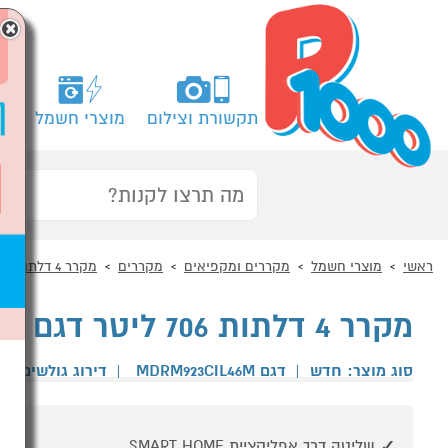
×
תקשורת וצילום
מוצרי חשמל
מח
ראשי
מוצרי חשמל
מקררים ומקפיאים
מקררים
מקרר 4 דלתות
מקרר 4 דלתות 706 ליטר דגם MIDEA MDRM923CIL46M
סוג מוצר: חדש
|
דגם MDRM923CIL46M
|
דירוג גולשים
שליטה דרך אפליקציית SMART HOME