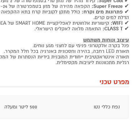
✔
Super Cool:
קירור מהיר של מזון טרי בטמפרטורה של 2 מעלות.
✔
Super Freeze:
הקפאה מהירה של מזון בטמפרטורה של 24- מעלות.
✔
פתרונות מים וקרח:
כולל מתקן לקוביות קרח בתא ההקפאה ומ
הדלת למים קרים.
✔
WIFI:
קישוריות אלחוטית לאפליקציית SMART HOME של MIDEA לשליטה מלאה מרחוק.
✔
CLASS T:
התאמה מלאה לאקלים הישראלי.
עיצוב ונוחות משתמש
פנל בקרה אלקטרוני פנימי עם לחצני מגע נוחים.
תאורת LED רחבה, בהירה וחסכונית באנרגיה בכל חלל המקרר.
תאורה אינטראקטיבית ייחודית המובנית בידיות הנסתרות של המק
רגליות מתכווננות ליציבות מקסימלית.
מפרט טכני
נפח כללי נטו
500 ליטר ומעלה