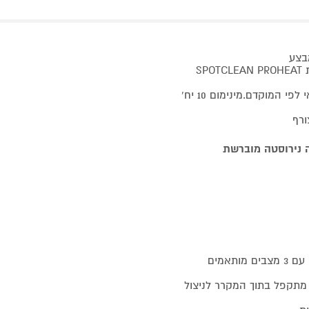
ומקבלים שואב אבק רובוטי M7 EVO MIDEA או שואב שוטף ספות SPOTCLEAN PROHEAT
בתוקף באתר החל מיום 19.7.2026 עד ליום 15.9.2026 או גמר המלאי לפי המוקדם.מינימום 10 יח'
ורף
מגירה במקרר שניתן לכוון בה את הטמפרטורה עם 3 מצבים מותאמים
מתקפל בתוך המקרר לניצול