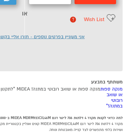
או
Wish List
?
אני מעוניין בפרטים נוספים - חזרו אליי בקש
משתתף במבצע
מנקה ספות
מנקה ספות או שואב רובוטי במתנה! MIDEA *לתקנון , לתקנון המבצע
או שואב
רובוטי
במתנה!*
למה כדאי לקנות מקרר 4 דלתות 706 ליטר דגם MIDEA MDRM923CIL46M ב-P1000
ושירות בלתי מתפשרים לצד קנייה מאובטחת ונוחה.