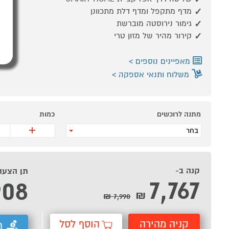
מנקה ספות
או שואב
מדף מתקפל ומדף דלת מתכוונן
רובוטי
במתנה!*
גימור נירוסטה מוברשת
קירור מהיר של מזון טרי
מאפיינים נוספים
משלוח ותנאי אספקה
מתנה לרוכשים
כמות
+
בחר
קנה ב-
תן הצעה
7,767
908
₪
7,990 ₪
קניה מהירה
הוסף לסל
ת