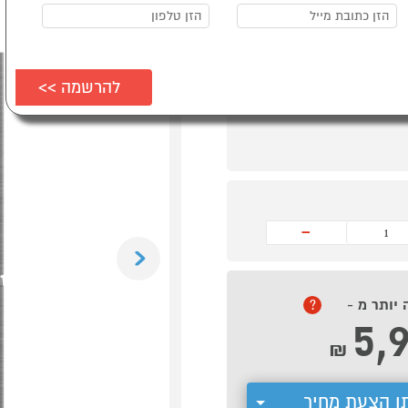
מנקה ספות
או שואב
רובוטי
במתנה!*
-
Previous
 יותר מ -
?
5,
₪
ן הצעת מחיר