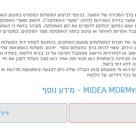
דף המכירה של המוצר, בכפוף לביצוע התשלום כמפורט בתקנון האת
צר בזירת המכירות (להלן: "מועדי האספקה"). חישוב מועדי האספקה יה
קים יעשו כמיטב יכולתם להקדים את זמן האספקה. מובהר בזאת כי ה
כל אחריות לאיחור או עיכוב בזמני האספקה מצד הספקים. במקרים א
 של חברת המשלוחים מטעם הספקים, בהתאם למחיר דמי המשלוח ש
הירוק, עשוי להיות כרוך בתשלום נוסף . יודגש, משלוח באמצאות שליח
ליישוב או למזכירות היישוב ותתקבל הודעה על כך בבית הלקוח. במיד
בחינה ביטחונית ו/או תנאי מזג אוויר ו/או מצב העלול לסכן את חיי ה
 ללא דמי ביטול.
ו/או מי מטעמם (כגון הובלה שלא ניתן לבצעה באמצעות מדרגות או 
ף ככל ויידרש, על הלקוח
דירו