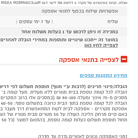
אצלנו, קניות באינטרנט של מקרר 4 דלתות 706 ליטר דגם MIDEA MDRM923CIL46M שוות לך פי אלף!
אפשרויות שילוח בכפוף לתנאי אספקה
שליח
| עד 7 ימי עסקים |
במכירה זו ניתן לרכוש עד 1 בעלות משלוח אחד
במוצר זה ייתכנו שינויים ותוספות במחירי הובלה לאזורים
לצפייה לחץ כאן
לצפייה בתנאי אספקה
מחירון התקנות ספקים
הובלה/פינוי חריגים (לרבות ע"י מנוף) תוספת תשלום לפי דרי
הובלה לכל קומה נוספת בבית מגורים ללא מעלית. מעל קומה ב' 40-50 ₪ למוצר לבן, 60-80 ₪ למקרר/מקפיא, מסכים עד 65 אינץ' בין 50-80 ₪
מסכים מ-75 אינץ' ומעלה 80-100 ₪ (במסכים אלו ברוב המקרים יידרש מנוף ותחול הוראת הובלה חריגה שלעיל. אם לא יידרש מנוף תחול תוספת הקומות כבר מהקומה הראשונה)
הובלה לכל קומה נוספת בתוך הבית כרוכה בתשלום נוסף: 40-50 ₪ למוצר לבן, 60-80 ₪ למקרר/מקפיא, מסכים עד 65 אינץ' בין 50-80 ₪, מסכים מ-75 אינץ' ומעלה 80-100 ₪.
אספקת מקררים - אספקה לבית לקוח המתאפשרת דרך מעבר בכניסה הראשית עד
באם קיים מרחק הליכה העולה על 50 מטרים מבית מגוריו של הצרכן בשל חניה מרוחקת או חוסר גישה לביתו,
תחול תוספת תשלום כעלות קומה נוספת, בהתאם למוצר (כל 50 מטרים יחשבו כקומה נוספת).
זמני האספקה נכונים לאזורים גדרה עד חדרה