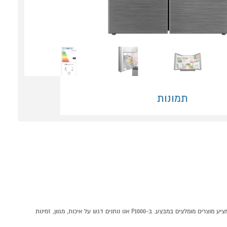
תמונות
מקרר 4 דלתות 706 ליטר דגם MIDEA MDRM923CIL46M קונים אונליין בקטגוריית מקרר 4 דלתות במחלקת מקררים ומקפיאים בP1000 - אתר קניות ישראלי בטוח, משתלם ונוח המציע מוצרים מומלצים במבצע. ב-P1000 אנו נותנים דגש על איכות, מגוון, זמינות