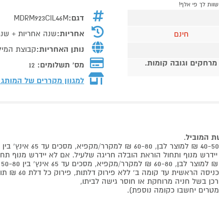
דגם:
MDRM923CIL46M
אחריות:
שנה אחריות + שנתיים הרחבה ב
חינם
נותן האחריות:
קבוצת המילט
 מרחקים וגובה קומות.
מס' תשלומים:
12
למגוון מקררים של המותג
שת המוביל
.
 קומה ב' ללא פירוק דלתות, פירוק כל דלת 60 ₪ תוספת למוביל בבית.