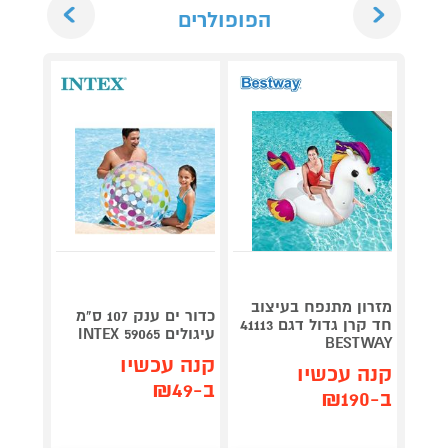
Next
Previous
הפופולרים
מזרון מתנפח בעיצוב
מזרן 
כדור ים ענק 107 ס"מ
חד קרן גדול דגם 41113
משענת
עיגולים INTEX 59065
TWAY
BESTWAY
קנה עכשיו
קנה עכשיו
קנה 
ב-₪49
ב-₪190
ב-₪350