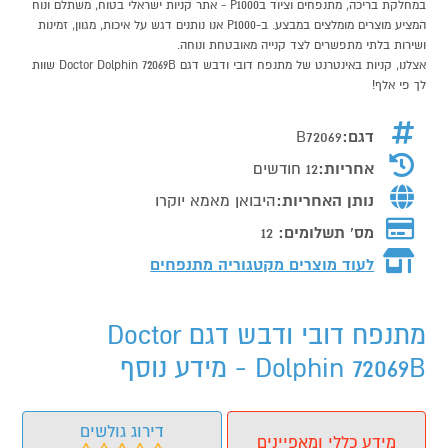
במחלקת בריכה, מתנפחים וציוד בP1000 - אתר קניות ישראלי בטוח, משתלם ונוח
המציע מוצרים מומלצים במבצע. ב-P1000 אנו נותנים דגש על איכות, מגוון, זמינות
ושירות בלתי מתפשרים לצד קנייה מאובטחת ונוחה.
אצלנו, קניות באינטרנט של מתנפח דובי ודבש דגם Doctor Dolphin 72069B שוות
לך פי אלף!
דגם:
B72069
אחריות:
12 חודשים
נותן האחריות:
היבואן מאמא יוקרו
מס' תשלומים:
12
לעוד מוצרים מקטגוריה מתנפחים
מתנפח דובי ודבש דגם Doctor
Dolphin 72069B - מידע נוסף
דירוג גולשים
מידע כללי ומאפיינים