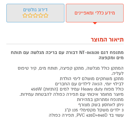
דירוג גולשים
מידע כללי ומאפיינים
תיאור המוצר
מתנפח דגם NT-063120 דבורה עם בריכה מגלשה עם תותח
מים ומקפצה
המתקן כולל מגלשה, מתקן קפיצה, תותח מים, קיר טיפוס
לעליה.
מתקן משחקים מושלם לימי הולדת
לבילוי יומי, הנאה לילדים עם החברים
כולל מפוח Heavy duty עמיד למים (התזות) 450W
מיוצר מחומר איכותי עם תפירה כפולה להבטחת עמידות.
מתנפח ומתרוקן במהירות
ניתן לאחסון בשק מצורף
3 ילדים משקל מקסימלי 135 ק"ג
עשוי בד PVC 420D+840D, תפירה כפולה