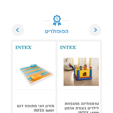
Next
Previous
הפופולרים
טרמפולינה מתנפחת
מזרון זוגי מתנפח דגם
כדורע
לילדים בצורת ארמון
INTEX 56897
וכדור דגם 08
INTEX 48259