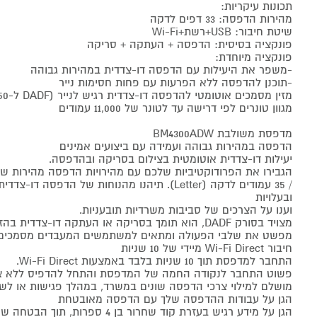
תכונות עיקריות:
מהירות הדפסה: 33 דפים לדקה
שיטת חיבור: USB+רשת+Wi-Fi
פונקציה בסיסית: הדפסה + העתקה + סריקה
פונקציה מיוחדת:
-משפר את היעילות עם הדפסה דו-צדדית במהירות גבוהה
-תוכנן להדפסה ללא הפרעות עם פחות חסימות נייר
מזין מסמכים אוטומטי להדפסה דו-צדדית רגיש לנייר (DADF ל-50 גיליונות)
מגוון טונרים לפי דרישה עד לטונר של 11,000 עמודים
מדפסת משולבת BM4300ADW
הדפסה במהירות גבוהה ועמידה עם ביצועים אמינים
יעילות דו-צדדית אוטומטית בצילום בסריקה ובהדפסה.
הגבירו את הפרודוקטיביות שלכם עם מהירויות הדפסה מהירות של עד 33 עמודים לדק
/ 35 עמודים לדקה (Letter). תיהנו מהנוחות של הדפסה 
ובעלויות
וענו על הצרכים של סביבות משרדיות תובעניות.
מצויד בסורק DADF, הוא תומך בסריקה או העתקה דו-צדדית בהזנה אחת,
מפשט את שלבי הפעולה ומתאים למשתמשים המעבדים מסמכים רב
חיבור Wi-Fi Direct מיידי של 10 שניות
התחבר למדפסת תוך 10 שניות בלבד באמצעות Wi-Fi Direct.
פשוט התחבר לנקודה החמה של המדפסת והתחל להדפיס ללא צור
מושלם למילוי צרכי הדפסה שונים במשרד, במהלך פגישות או לשי
הגן על עבודות ההדפסה שלך עם הדפסה מאובטחת
הגן על מידע רגיש בעזרת קוד שחרור בן 4 ספרות, תוך הבטחה שרק משתמשים