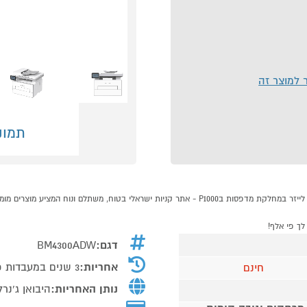
ר למוצר זה
תמונ
דגם:
BM4300ADW
אחריות:
3 שנים במעבדות פנטום דרך ג'נרל מכונות משרד
חינם
נותן האחריות:
היבואן ג'נר