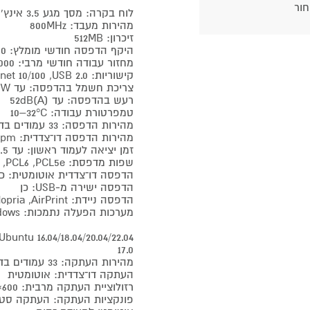
חור
לוח בקרה: מסך מגע 3.5 אינץ'
מהירות מעבד: 800MHz
זיכרון: 512MB
היקף הדפסה חודשי מומלץ: 1,000–10,000 עמודים
מחזור עבודה חודשי מרבי: 80,000 עמודים
קישוריות: USB 2.0, ‏Ethernet 10/100, ‏Wi‑Fi דו־תדר 2.4G/5G, ‏Bluetooth
צריכת חשמל בהדפסה: עד 550W
רעש בהדפסה: עד 52dB(A)
טמפרטורת עבודה: ‎10–32°C
מהירות הדפסה: 33 עמודים בדקה (A4), ‏35 עמודים בדקה (Letter)
מהירות הדפסה דו־צדדית: 15ipm
זמן יציאה לעמוד ראשון: עד 8.5 שניות
שפות מדפסת: PCL5e, ‏PCL6, ‏PS3, ‏GDI, ‏PDF 1.7
הדפסה דו־צדדית אוטומטית: כן
הדפסה ישירה מ‑USB: כן
הדפסה ניידת: AirPrint, ‏Mopria, ‏Pantum APP, ‏NFC
מערכות הפעלה נתמכות: Windows (XP, 7, 8.1, 10, 11 ו‑Server), ‏MacOS 10.10–14,
17.0
מהירות העתקה: 33 עמודים בדקה (A4), ‏35 עמודים בדקה (Letter)
העתקה דו־צדדית: אוטומטית
רזולוציית העתקה מרבית: 600×600dpi