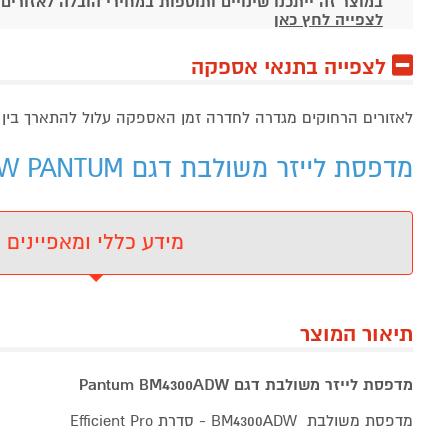
במוצר זה ייתכנו שינויים ותוספות במחירי הובלה לאזורים
לצפייה לחץ כאן
לצפייה בתנאי אספקה
לאזורים הרחוקים מגדרה לחדרה זמן האספקה עלול להתארך בין 5 ל 7 ימי עסקים זמן משוער
מדפסת לייזר משולבת דגם Pantum BM4300ADW PANTUM - מידע נוסף
מידע כללי ומאפיינים
תיאור המוצר
מדפסת לייזר משולבת דגם Pantum BM4300ADW
מדפסת משולבת BM4300ADW - סדרת Efficient Pro