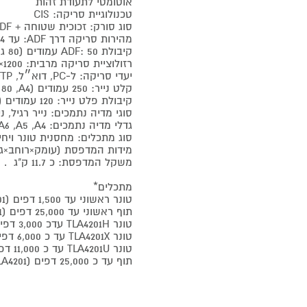
אוטומטי לתעודת זהות
טכנולוגיית סריקה: CIS
סוג סורק: זכוכית שטוחה + DADF
מהירות סריקה דרך ADF: עד 24 עמודים בדקה
קיבולת ADF: 50 עמודים (80 גרם/מ״ר)
רזולוציית סריקה מרבית: 1200×1200dpi (זכוכית שטוחה)
יעדי סריקה: ל‑PC, דוא״ל, FTP, ‏SMB, כונן USB
קלט נייר: 250 עמודים (A4, ‏80 גרם/מ״ר)
קיבולת פלט נייר: 120 עמודים (80 גרם/מ״ר)
סוגי מדיה נתמכים: נייר רגיל, 
גדלי מדיה נתמכים: A4, ‏A5, ‏A6, ‏Letter, ‏Legal ועוד (מ‑105×148 מ״מ עד 216×356 מ״מ)
סוג מתכלים: מחסנית טונר ויחי
מידות המדפסת (עומק×רוחב×גובה): 415×358×
משקל המדפסת: כ 11.7 ק"ג .
מתכלים*
טונר ראשוני עד 1,500 דפים (TL-4201)*
תוף ראשוני עד 25,000 דפים (DL-4201)*
טונר TLA4201H עדכ 3,000 דפים *
טונר TLA4201X עד כ 6,000 דפים *
טונר TLA4201U עד כ 11,000 דפים *
תוף עד כ 25,000 דפים (DLA4201)**