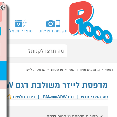
×
תקשורת וצילום
מוצרי חשמל
מח
ראשי
מחשבים וציוד היקפי
מדפסות
מדפסות לייזר
מדפסת לייזר משולבת דגם Pantum BM4300ADW
סוג מוצר: חדש
|
דגם BM4300ADW
|
דירוג גולשים
מהירות הדפסה 33 דפים לדקה