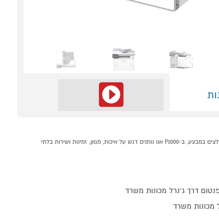
ות
מדפסת לייזר משולבת דגם Pantum BM4300ADW קונים אונליין בקטגוריית מדפסות לייזר במחלקת מדפסות בP1000 - אתר קניות ישראלי בטוח, משתלם ונוח המציע מוצרים מומלצים במבצע. ב-P1000 אנו נותנים דגש על איכות, מגוון, זמינות ושירות בלתי
ל מכונות משרד