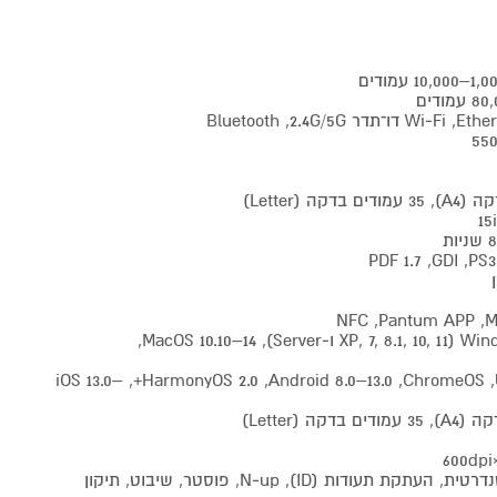
‏Ubuntu 16.04/18.04/20.04/22.04, ‏ChromeOS, ‏Android 8.0–13.0, ‏HarmonyOS 2.0+, ‏iOS 13.0–
פונקציות העתקה: העתקה סטנדרטית, העתקת תעודות (ID), N‑up, פוסטר, שיבוט, תיקון