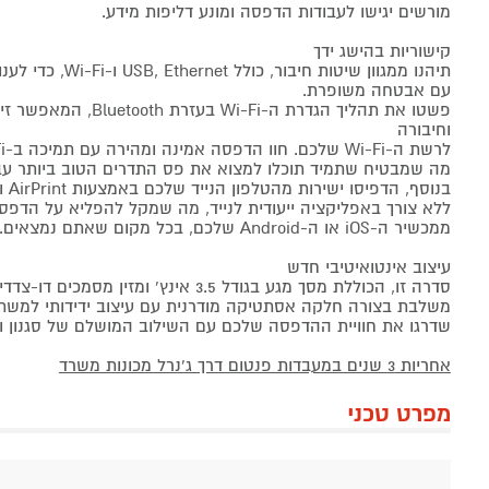
מורשים יגישו לעבודות הדפסה ומונע דליפות מידע.
קישוריות בהישג ידך
תיהנו ממגוון שיטות חי
עם אבטחה משופרת.
פשטו את תהליך הגדרת ה-Wi-Fi
וחיבורה
לרשת ה-Wi-Fi שלכם. חוו הדפסה אמינה ומהירה עם תמיכה ב-Wi-Fi דו-פס 2.4GHz ו-5GHz,
מה שמבטיח שתמיד תוכלו למצוא את פס התדרים הטוב ביותר ע
בנוסף, הדפיסו ישירות מהטלפון הנייד שלכם באמצעות AirPrint ו-Mopria,
ללא צורך באפליקציה ייעודית לנייד, מה שמקל להפליא על הדפס
ממכשיר ה-iOS או ה-Android שלכם, בכל מקום שאתם נמצאים.
עיצוב אינטואיטיבי חדש
סדרה זו, הכוללת מסך מגע בגודל 3.5 אינץ' ומזין מסמכים דו-צדדי אוטומטי,
משלבת בצורה חלקה אסתטיקה מודרנית עם עיצוב ידידותי למשת
שדרגו את חוויית ההדפסה שלכם עם השילוב המושלם של סגנון ו
אחריות 3 שנים במעבדות פנטום דרך ג'נרל מכונות משרד
מפרט טכני