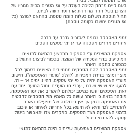
60 ₪ תוספת למוביל בבית.
באם קיים מרחק הליכה העולה על 50 מטרים מבית מגוריו של
הצרכן בשל חניה מרוחקת או חוסר גישה לביתו,
תחול תוספת תשלום כעלות קומה נוספת, בהתאם למוצר (כל
50 מטרים יחשבו כקומה נוספת).
זמני האספקה נכונים לאזורים גדרה עד חדרה
איזורים אחרים אספקה עד 14 ימי עסקים נוספים
אספקת המוצרים ע"י הספקים תתבצע בהתאם לתנאים
המופיעים בדף המכירה של המוצר, בכפוף לביצוע התשלום
כמפורט בתקנון האתר.
זמני האספקה להם הספקים מתחייבים מצוינים בסמוך לכל
מוצר ומוצר בזירת המכירות (להלן: "מועדי האספקה"). חישוב
מועדי האספקה יהיה על פי ימי עסקים, דהיינו ימים א' – ה',
למעט ימי שישי ושבת , ערבי חג מועדים, וחול המועד. יחד עם
זאת, הספקים יעשו כמיטב יכולתם להקדים את זמן האספקה.
מובהר בזאת כי האתר עושה כל מאמץ מול הספקים להבטיח
את האספקה בזמן אך אין ביכולתה של מפעילת האתר
להתחייב לכך והיא לא תישא בכל אחריות לאיחור או עיכוב
בזמני האספקה מצד הספקים. במקרים אלו יתאפשר ביטול
עסקה ללא דמי ביטול.
אספקת המוצרים באמצעות שליחים הינה בהתאם לתנאי