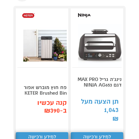
נינג’ה גריל MAX PRO
דגם NINJA AG653
Roller
פח חוץ מוברש אפור
plete
KETER Brushed Bin
3,990
תן הצעה מעל
קנה עכשיו
1,043
קנה 
ב-₪390
ב-₪3,851
₪
למידע ורכישה
למידע ורכישה
ל