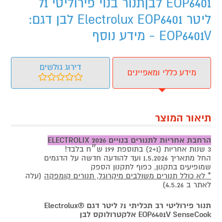
EOP6401 לבןתנור בנוי פירוליטי 71
ליטר Electrolux EOP6401 לבן דגם:
EOP6401V - מידע נוסף
דירוג גולשים
מידע כללי ומאפיינים
תיאור המוצר
הרחבת אחריות
לתנורים בנויים
ELECTROLIX 2026
3 שנות אחריות (2+1) בתוספת 199 ש״ח בלבד!
החל מתאריך 1.5.2026 ועד להודעה חדשה על הדגמים
שמופיעים בתקנון, כפוף לתקנון הספק
* לא כולל תנורים משולבים מיקרוגל, תנורים קומפקה
(עלה
לאתר ב 4.5.26)
תנור פירוליטי רב תכליתי 71 ליטר דגם ®Electrolux
EOP6401V SenseCook אלקטרולוקס לבן