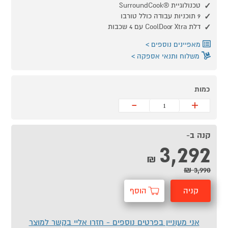
טכנולוגיית ®SurroundCook
9 תוכניות עבודה כולל טורבו
דלת CoolDoor Xtra עם 4 שכבות
מאפיינים נוספים
משלוח ותנאי אספקה
כמות
-
+
קנה ב-
3,292
₪
3,990 ₪
קניה
הוסף
מהירה
לסל
אני מעוניין בפרטים נוספים - חזרו אליי בקשר למוצר