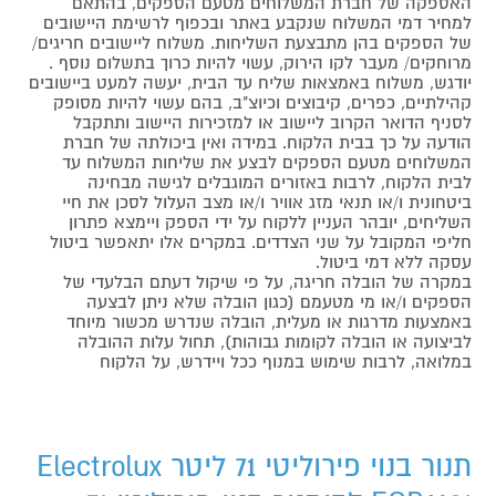
האספקה של חברת המשלוחים מטעם הספקים, בהתאם
למחיר דמי המשלוח שנקבע באתר ובכפוף לרשימת היישובים
של הספקים בהן מתבצעת השליחות. משלוח ליישובים חריגים/
מרוחקים/ מעבר לקו הירוק, עשוי להיות כרוך בתשלום נוסף .
יודגש, משלוח באמצאות שליח עד הבית, יעשה למעט ביישובים
קהילתיים, כפרים, קיבוצים וכיוצ"ב, בהם עשוי להיות מסופק
לסניף הדואר הקרוב ליישוב או למזכירות היישוב ותתקבל
הודעה על כך בבית הלקוח. במידה ואין ביכולתה של חברת
המשלוחים מטעם הספקים לבצע את שליחות המשלוח עד
לבית הלקוח, לרבות באזורים המוגבלים לגישה מבחינה
ביטחונית ו/או תנאי מזג אוויר ו/או מצב העלול לסכן את חיי
השליחים, יובהר העניין ללקוח על ידי הספק ויימצא פתרון
חליפי המקובל על שני הצדדים. במקרים אלו יתאפשר ביטול
עסקה ללא דמי ביטול.
במקרה של הובלה חריגה, על פי שיקול דעתם הבלעדי של
הספקים ו/או מי מטעמם (כגון הובלה שלא ניתן לבצעה
באמצעות מדרגות או מעלית, הובלה שנדרש מכשור מיוחד
לביצועה או הובלה לקומות גבוהות), תחול עלות ההובלה
במלואה, לרבות שימוש במנוף ככל ויידרש, על הלקוח
תנור בנוי פירוליטי 71 ליטר Electrolux