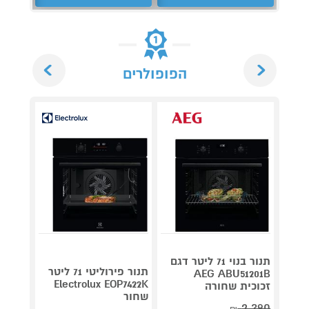
Next
Previous
הפופולרים
תנור בנוי 71 ליטר דגם
H3101X
תנור פירוליטי 71 ליטר
AEG ABU51201B
נירוס
Electrolux EOP7422K
זכוכית שחורה
שחור
2,390