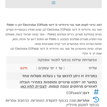
זה
למה כדאי לקנות תנור בנוי פירוליטי 71 ליטר Electrolux EOP6401 לבן ב-P1000
תנור בנוי פירוליטי 71 ליטר Electrolux EOP6401 לבן קונים אונליין בקטגוריית תנורים
בנויים במחלקת תנורים, כיריים וקולטים בP1000 - אתר קניות ישראלי בטוח, משתלם
ונוח המציע מוצרים מומלצים במבצע. ב-P1000 אנו נותנים דגש על איכות, מגוון,
זמינות ושירות בלתי מתפשרים לצד קנייה מאובטחת ונוחה.
אצלנו, קניות באינטרנט של תנור בנוי פירוליטי 71 ליטר Electrolux EOP6401 לבן
שוות לך פי אלף!
אפשרויות שילוח בכפוף לתנאי אספקה
שליח
| עד 7 ימי עסקים |
חינם
במכירה זו ניתן לרכוש עד 1 בעלות משלוח אחד
במוצר זה ייתכנו שינויים ותוספות במחירי הובלה
לאזורים מרחקים וגובה קומות.
לצפייה לחץ כאן
דגם:
EOP6401V
אחריות:
שנה בכפוף לתעודת האחריות. הרחבת אחריות
בכפוף לתקנון מיניליין