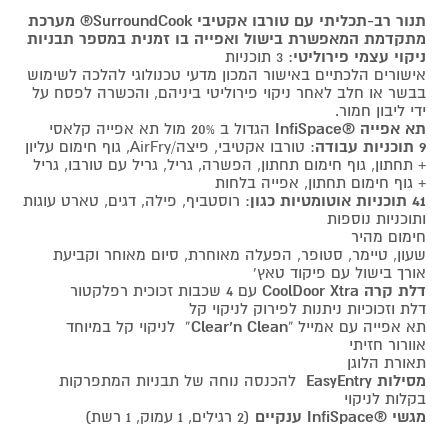
תנור רב-תכליתי עם טורבו אקטיבי SurroundCook® מערכת
מתקדמת המאפשרת בישול ואפייה בו זמנית במספר תבניות
ניקוי עצמי פירוליטי
: 3 תוכניות
אישורים הלכתיים באישור המכון מדעי טכנולוגי להלכה לשימוש
בבשר או חלב לאחר ניקוי פירוליטי ביניהם, והכשרה לפסח על
ידי ליבון חמור.
תא אפייה ®InfiSpace
הגדול ב 20% מול תא אפייה קלאסי
9 תוכניות עבודה
: טורבו אקטיבי, פיצה/AirFry, גוף חימום עליון
+ תחתון, גוף חימום תחתון, הפשרה, גריל, גריל עם טורבו, גריל
+ גוף חימום תחתון, אפייה בלחות
41 תוכניות אוטומטיות כגון
: רוסטביף, פילה, דגים, טארט עוגות
ותוכניות נוספות
חימום מהיר
שעון, טיימר, סטופר, הפעלה מאוחרת, סיום מאוחר וקביעת
אורך בישול עם פיקוד טאץ'
דלת קרה CoolDoor Xtra
עם 4 שכבות זכוכית רפלקטור
דלת וזכוכיות ניתנות לפירוק לניקוי קל
תא אפייה עם אמייל “
Clear‘n Clean
” לניקוי קל במיוחד
אוורור חזיתי
תאורת הלוגן
מסילות EasyEntry
להכנסה נוחה של תבניות המתפרקות
בקלות לניקוי
מגשי ®InfiSpace ענקיים
(2 רגילים, 1 עמוק, 1 רשת)