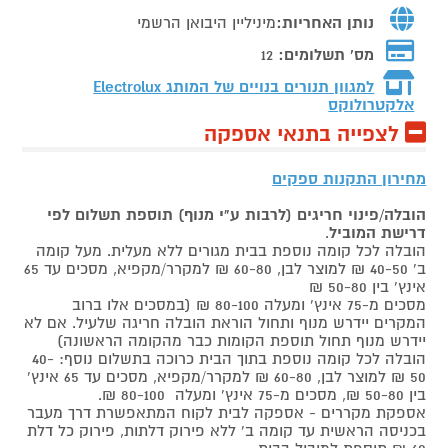
נותן האחריות:
מיניליין היבואן הרשמי
מס' תשלומים:
12
למגוון תנורים בנויים של המותג
Electrolux
אלקטרולוקס
לצפייה בתנאי אספקה
מחירון התקנות ספקים
הובלה/פינוי חריגים (לרבות ע"י מנוף) תוספת תשלום לפי
דרישת המוביל
.
הובלה לכל קומה נוספת בבית מגורים ללא מעלית. מעל קומה
ב' 40-50 ₪ למוצר לבן, 60-80 ₪ למקרר/מקפיא, מסכים עד 65
אינץ' בין 50-80 ₪
מסכים מ-75 אינץ' ומעלה 80-100 ₪ (במסכים אלו ברוב
המקרים יידרש מנוף ותחול הוראת הובלה חריגה שלעיל. אם לא
יידרש מנוף תחול תוספת הקומות כבר מהקומה הראשונה)
הובלה לכל קומה נוספת בתוך הבית כרוכה בתשלום נוסף: 40-
50 ₪ למוצר לבן, 60-80 ₪ למקרר/מקפיא, מסכים עד 65 אינץ'
בין 50-80 ₪, מסכים מ-75 אינץ' ומעלה 80-100 ₪.
אספקת מקררים - אספקה לבית לקוח המתאפשרת דרך מעבר
בכניסה הראשית עד קומה ב' ללא פירוק דלתות, פירוק כל דלת