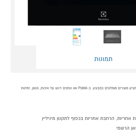
תמונות
תנור רב תכליתי 71 ליטר Electrolux EOH6201X נירוסטה קונים אונליין בקטגוריית תנורים בנויים במחלקת תנורים, כיריים וקולטים בP1000 - אתר קניות ישראלי בטוח, משתלם ונוח המציע מוצרים מומלצים במבצע. ב-P1000 אנו נותנים דגש על איכות, מגוון, זמינות
אחריות, הרחבת אחריות בכפוף לתקנון מיניליין
ואן הרשמי