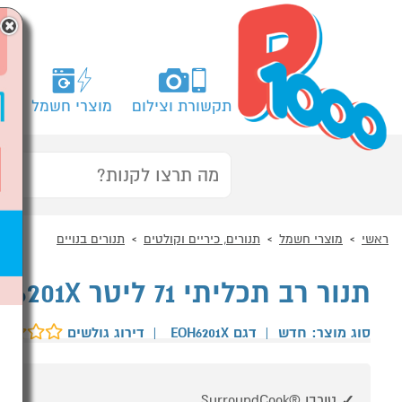
×
תקשורת וצילום
מוצרי חשמל
מח
ראשי
מוצרי חשמל
תנורים, כיריים וקולטים
תנורים בנויים
תנור רב תכליתי 71 ליטר Electrolux EOH6201X נירוסטה
סוג מוצר: חדש
|
דגם EOH6201X
|
דירוג גולשים
טורבו ®SurroundCook