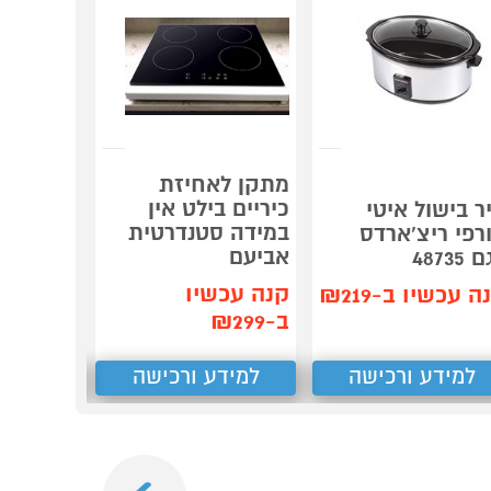
מתקן לאחיזת
שואב אב
כיריים בילט אין
שוטף מ
ר בישול איטי
במידה סטנדרטית
0 Ultra
רפי ריצ'ארדס
אביעם
AE לבן
48735
קנה עכשיו
קנה עכש
ה עכשיו ב-₪219
ב-₪299
ב-₪3,290
למידע ורכישה
למידע ורכישה
למידע
Next