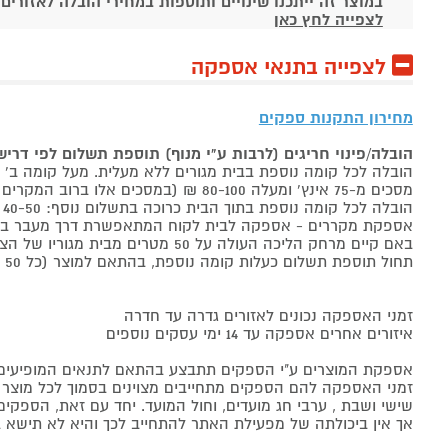
במוצר זה ייתכנו שינויים ותוספות במחירי הובלה לאזורים
לצפייה לחץ כאן
לצפייה בתנאי אספקה
מחירון התקנות ספקים
הובלה/פינוי חריגים (לרבות ע"י מנוף) תוספת תשלום לפי דרי
הובלה לכל קומה נוספת בבית מגורים ללא מעלית. מעל קומה ב' 40-50 ₪ למוצר לבן, 60-80 ₪ למקרר/מקפיא, מסכים עד 65 אינץ' בין 50-80 ₪
מסכים מ-75 אינץ' ומעלה 80-100 ₪ (במסכים אלו ברוב המקרים יידרש מנוף ותחול הוראת הובלה חריגה שלעיל. אם לא יידרש מנוף תחול תוספת הקומות כבר מהקומה הראשונה)
הובלה לכל קומה נוספת בתוך הבית כרוכה בתשלום נוסף: 40-50 ₪ למוצר לבן, 60-80 ₪ למקרר/מקפיא, מסכים עד 65 אינץ' בין 50-80 ₪, מסכים מ-75 אינץ' ומעלה 80-100 ₪.
אספקת מקררים - אספקה לבית לקוח המתאפשרת דרך מעבר בכניסה הראשית עד
באם קיים מרחק הליכה העולה על 50 מטרים מבית מגוריו של הצרכן בשל חניה מרוחקת או חוסר גישה לביתו,
תחול תוספת תשלום כעלות קומה נוספת, בהתאם למוצר (כל 50 מטרים יחשבו כקומה נוספת).
זמני האספקה נכונים לאזורים גדרה עד חדרה
איזורים אחרים אספקה עד 14 ימי עסקים נוספים
אספקת המוצרים ע"י הספקים תתבצע בהתאם לתנאים המופיעים ב
זמני האספקה להם הספקים מתחייבים מצוינים בסמוך לכל מוצר ומו
שישי ושבת , ערבי חג מועדים, וחול המועד. יחד עם זאת, הספ
אך אין ביכולתה של מפעילת האתר להתחייב לכך והיא לא תישא ב