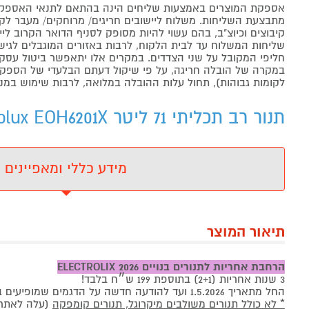
אספקת המוצרים באמצעות שליחים הינה בהתאם לתנאי האספקה
מתבצעת השליחות. משלוח ליישובים חריגים/ מרוחקים/ מעבר לקו 
קיבוצים וכיוצ"ב, בהם עשוי להיות מסופק לסניף הדואר הקרוב 
שליחות המשלוח עד לבית הלקוח, לרבות באזורים המוגבלים לגישה מ
חליפי המקובל על שני הצדדים. במקרים אלו יתאפשר ביטול עסקה
במקרה של הובלה חריגה, על פי שיקול דעתם הבלעדי של הספקים 
לקומות גבוהות), תחול עלות ההובלה במלואה, לרבות שימוש במנו
תנור רב תכליתי 71 ליטר Electrolux EOH6201X נירוסטה - מידע נוסף
מידע כללי ומאפיינים
תיאור המוצר
הרחבת אחריות
לתנורים בנויים
ELECTROLIX 2026
3 שנות אחריות (2+1) בתוספת 199 ש״ח בלבד!
החל מתאריך 1.5.2026 ועד להודעה חדשה על הדגמים שמופיעים בתקנון, כפוף לתקנון הספק
* לא כולל תנורים משולבים מיקרוגל, תנורים קומפקה
(עלה לאתר ב .26