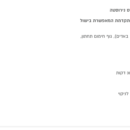
 אקטיבי SurroundCook® מערכת מתקדמת המאפשרת בישול
ונבנציונלי (ניקוי באדים), גוף חימום תחתון,
ניקוי