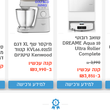
GOLF&CO
במתנה
שואב רובוטי
DREAME Aqua 10
מיקסר שף XL דגם
ם
סי
Ultra Roller
KVL66.021SI קנווד
מו
Complete
Kenwood טיטניום
דגם 
3,990
קנה עכשיו
₪
קנ
ב-₪2,990
קנה עכשיו
ב-₪3,851
למידע ורכישה
למידע ורכישה