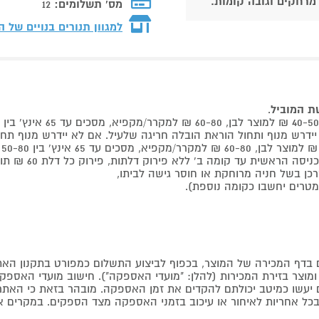
 מרחקים וגובה קומות.
מס' תשלומים:
12
למגוון תנורים בנויים של 
שת המוביל
.
 קומה ב' ללא פירוק דלתות, פירוק כל דלת 60 ₪ תוספת למוביל בבית.
דף המכירה של המוצר, בכפוף לביצוע התשלום כמפורט בתקנון האת
צר בזירת המכירות (להלן: "מועדי האספקה"). חישוב מועדי האספקה יה
קים יעשו כמיטב יכולתם להקדים את זמן האספקה. מובהר בזאת כי ה
כל אחריות לאיחור או עיכוב בזמני האספקה מצד הספקים. במקרים א