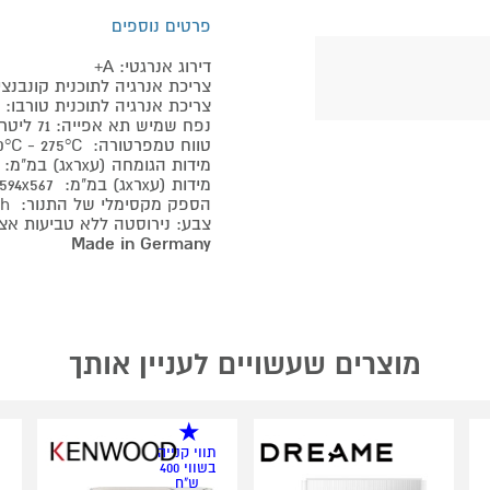
פרטים נוספים
דירוג אנרגטי: A+
צריכת אנרגיה לתוכנית קונבנציונלית: 9
צריכת אנרגיה לתוכנית טורבו: 0,69 Kw/h
נפח שמיש תא אפייה: 71 ליטר
טווח טמפרטורה: 50°C - 275°C
מידות הגומחה (עxרxג) במ"מ: 589x560x550
מידות (עxרxג) במ"מ: 594x594x567
הספק מקסימלי של התנור: 3,5Kw/h
צבע: נירוסטה ללא טביעות אצ
Made in Germany
מוצרים שעשויים לעניין אותך
תווי קנייה
בשווי 400
ש"ח