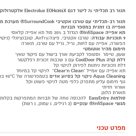
תנור רב תכליתי 71 ליטר דגם Electrolux EOH6201X אלקטרולוקס נירוסטה
תנור רב-תכליתי עם טורבו
ואפייה בו זמנית במספר תבניות
תא אפייה InfiSpace®
הגדול ב 20% מול תא אפייה קלאסי
9 תוכניות עבודה
: טורבו אקטיבי, פיצה/AirFry, ק
הפשרה, אפייה עם לחות, גריל, גריל עם טורבו, תאורה
חימום מהיר אוטומטי
שעון, טיימר וסטופר לקביעת אורך בישול עם פיקוד טאץ'
דלת קרה CoolDoor Plus
עם 3 שכבות זכוכית רפלקטור
דלת וזכוכיות ניתנות לפירוק לניקוי קל
תא אפייה עם אמייל “
Clear‘n Clean
” לניקוי קל במיוחד
Aqua Cleaning ניקוי קל בסיוע אדים
בטמפרטורה של 90°C ב30 דקות
גוף חימום עליון מתפרק כלפי מטה לניקוי פשוט וקל
אוורור חזיתי
תאורת הלוגן
סולמות EasyEntry
להכנסה נוחה של תבניות המתפרקות בקלות ל
מגשי InfiSpace® ענקיים
(2 רגילים, 1 עמוק, 1 רשת)
מפרט טכני