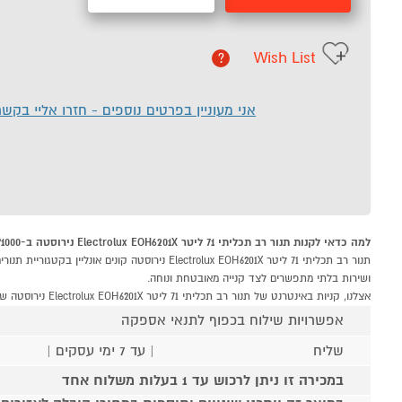
Wish List
?
אני מעוניין בפרטים נוספים - חזרו אליי בקש
למה כדאי לקנות תנור רב תכליתי 71 ליטר Electrolux EOH6201X נירוסטה ב-P1000
ושירות בלתי מתפשרים לצד קנייה מאובטחת ונוחה.
אצלנו, קניות באינטרנט של תנור רב תכליתי 71 ליטר Electrolux EOH6201X נירוסטה שוות לך פי אלף!
אפשרויות שילוח בכפוף לתנאי אספקה
שליח
| עד 7 ימי עסקים |
במכירה זו ניתן לרכוש עד 1 בעלות משלוח אחד