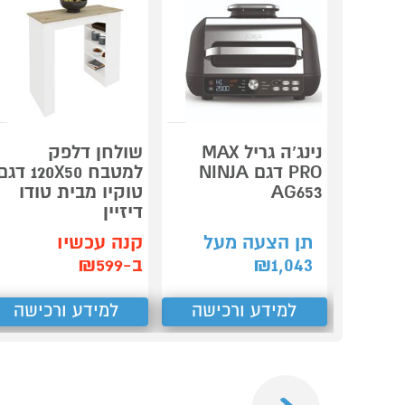
נינג’ה גריל MAX
שולחן דלפק
PRO דגם NINJA
למטבח 120X50 דג
AG653
טוקיו מבית טודו
דיזיין
תן הצעה מעל
קנה עכשיו
1,043
₪
ב-₪599
למידע ורכישה
למידע ורכישה
Previous