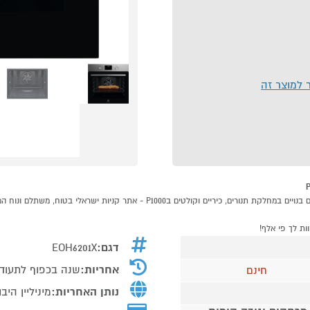
ר למוצר זה
דגם:
EOH6201X
אחריות:
שנה בכפוף לתעודת 
חינם
נותן האחריות:
מיניליין היב