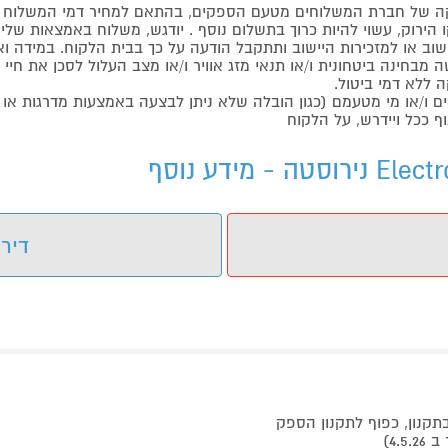
 של חברת המשלוחים מטעם הספקים, בהתאם למחיר דמי המשלוח ש
הירוק, עשוי להיות כרוך בתשלום נוסף . יודגש, משלוח באמצאות שליח
ליישוב או למזכירות היישוב ותתקבל הודעה על כך בבית הלקוח. במיד
בחינה ביטחונית ו/או תנאי מזג אוויר ו/או מצב העלול לסכן את חיי ה
 ללא דמי ביטול.
ו/או מי מטעמם (כגון הובלה שלא ניתן לבצעה באמצעות מדרגות או 
ף ככל ויידרש, על הלקוח
דירו
4.5)