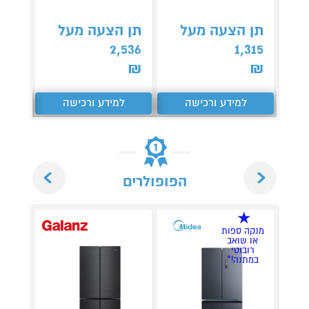
תן הצעה מעל
תן הצעה מעל
תן 
,276
2,536
1,315
₪
₪
₪
למידע ורכישה
למידע ורכישה
ל
Next
Previous
הפופולרים
מנקה ספות
או שואב
רובוטי
במתנה!*