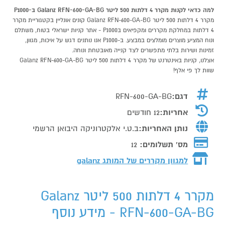
למה כדאי לקנות מקרר 4 דלתות 500 ליטר Galanz RFN-600-GA-BG ב-P1000
מקרר 4 דלתות 500 ליטר Galanz RFN-600-GA-BG קונים אונליין בקטגוריית מקרר
4 דלתות במחלקת מקררים ומקפיאים בP1000 - אתר קניות ישראלי בטוח, משתלם
ונוח המציע מוצרים מומלצים במבצע. ב-P1000 אנו נותנים דגש על איכות, מגוון,
זמינות ושירות בלתי מתפשרים לצד קנייה מאובטחת ונוחה.
אצלנו, קניות באינטרנט של מקרר 4 דלתות 500 ליטר Galanz RFN-600-GA-BG
שוות לך פי אלף!
דגם:
RFN-600-GA-BG
אחריות:
12 חודשים
נותן האחריות:
ב.ט.י אלקטרוניקה היבואן הרשמי
מס' תשלומים:
12
למגוון מקררים של המותג
galanz
מקרר 4 דלתות 500 ליטר Galanz
RFN-600-GA-BG - מידע נוסף