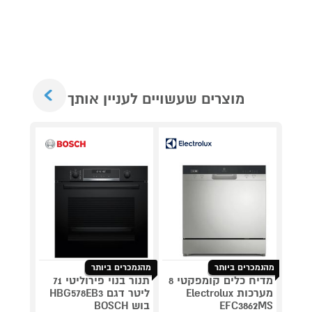
Next
מוצרים שעשויים לעניין אותך
מאר
כביסה
כביס
מתנ
מהנמכרים ביותר
מהנמכרים ביותר
מדיח כלים קומפקטי 8
תנור בנוי פירוליטי 71
מגהץ 
מערכות Electrolux
ליטר דגם HBG578EB3
PRESS
EFC3862MS
בוש BOSCH
V9821