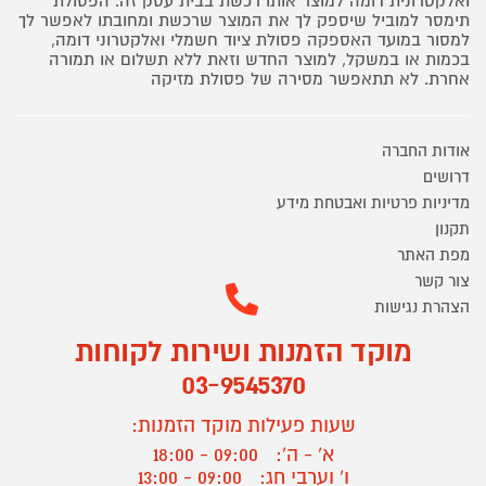
ואלקטרונית דומה למוצר אותו רכשת בבית עסק זה. הפסולת
תימסר למוביל שיספק לך את המוצר שרכשת ומחובתו לאפשר לך
למסור במועד האספקה פסולת ציוד חשמלי ואלקטרוני דומה,
בכמות או במשקל, למוצר החדש וזאת ללא תשלום או תמורה
אחרת. לא תתאפשר מסירה של פסולת מזיקה
אודות החברה
דרושים
מדיניות פרטיות ואבטחת מידע
תקנון
מפת האתר
צור קשר
הצהרת נגישות
מוקד הזמנות ושירות לקוחות
03-9545370
שעות פעילות מוקד הזמנות:
א' - ה':
09:00 - 18:00
ו' וערבי חג:
09:00 - 13:00