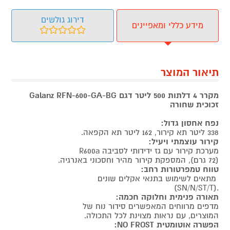
דירוג גולשים
מידע כללי ומאפיינים
תיאור המוצר
מקרר 4 דלתות 500 ליטר דגם Galanz RFN-600-GA-BG
זכוכית שחורה
נפח אחסון גדול:
338 ליטר תא קירור, 162 ליטר תא הקפאה.
קירור עוצמתי ויעיל:
מערכת קירור עם גז ידידותי לסביבה R600a
(72 גרם), המספקת קירור מהיר וחסכוני באנרגיה.
טווח טמפרטורות רחב:
מתאים לשימוש בתנאי אקלים שונים
.(SN/N/ST/T)
תאורה פנימית וחלוקה חכמה:
מדפים מרווחים המאפשרים סידור נוח של
המוצרים, עם נראות מצוינת לכל התכולה.
הפשרה אוטומטית NO FROST: