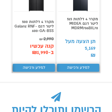
מקרר 4 דלתות 515
מקרר 4 דלתות 500
ליטר דגם MIDEA
ליטר דגם Galanz RNF-
MDRM706BIL70
260-BS
600-GA-BSS
8,990
2,990
₪
תן הצעה מעל
קנה עכשיו
קנה 
5,169
ב-₪1,990
ב-₪8,612
₪
למידע ורכישה
למידע ורכישה
ל
הרשמו ותוכלו להיות