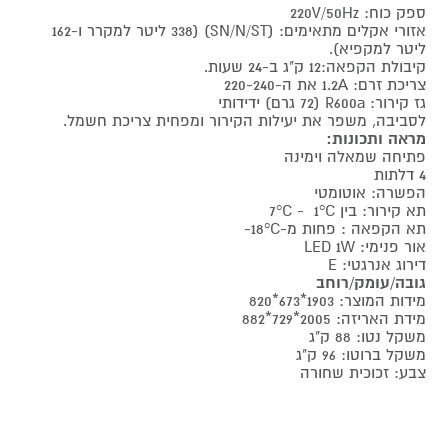
ספק כוח: 220V/50Hz
אזורי אקלים מתאימים: (SN/N/ST) (338 ליטר למקרר ו-162
ליטר למקפיא).
קיבולת הקפאה:12 ק"ג ב-24 שעות.
צריכת זרם: 1.2A את ה-220-240
גז קירור: R600a (72 גרם) ידידותי
לסביבה, משפר את יעילות הקירור ומפחית צריכת חשמל.
מראה ותכונות:
פתיחה שמאלה וימינה
4 דלתות
הפשרה: אוטומטי
תא קירור: בין 7°C - 1°C
תא הקפאה : פחות מ-18°C-
אור פנימי: LED 1W
דירוג אנרגטי: E
גובה/עומק/רוחב
מידות המוצר: 1903*673*820
מידת האריזה: 2005*729*882
משקל נטו: 88 ק"ג
משקל ברוטו: 96 ק"ג
צבע: זכוכית שחורה