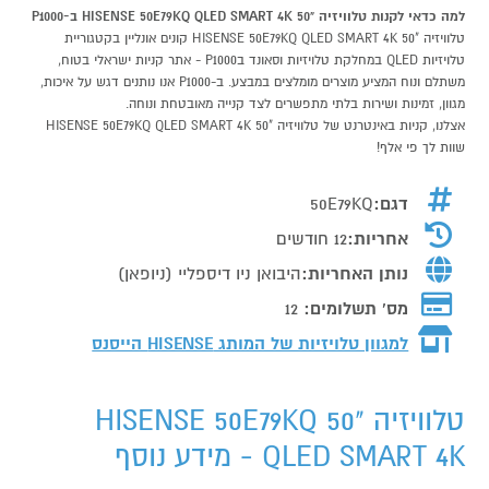
למה כדאי לקנות טלוויזיה "50 HISENSE 50E79KQ QLED SMART 4K ב-P1000
טלוויזיה "50 HISENSE 50E79KQ QLED SMART 4K קונים אונליין בקטגוריית
טלויזיות QLED במחלקת טלויזיות וסאונד בP1000 - אתר קניות ישראלי בטוח,
משתלם ונוח המציע מוצרים מומלצים במבצע. ב-P1000 אנו נותנים דגש על איכות,
מגוון, זמינות ושירות בלתי מתפשרים לצד קנייה מאובטחת ונוחה.
אצלנו, קניות באינטרנט של טלוויזיה "50 HISENSE 50E79KQ QLED SMART 4K
שוות לך פי אלף!
דגם:
50E79KQ
אחריות:
12 חודשים
נותן האחריות:
היבואן ניו דיספליי (ניופאן)
מס' תשלומים:
12
למגוון טלויזיות של המותג
HISENSE הייסנס
טלוויזיה "50 HISENSE 50E79KQ
QLED SMART 4K - מידע נוסף