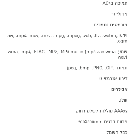
תמיכה בAC4
אקולייזר
פורמטים נתמכים
וידאו.avi, .mp4, .mov, .mkv, .mpg, .mpeg, .vob, .flv, .webm,
.ogm
שמע .wma, .mp4, .FLAC, .MP2, .MP3 music (mp3 aac wma
wav)
תמונה .jpeg, .bmp, .PNG, .GIF
דירוג אנרגטי G
אביזרים
שלט
AAAx2 סוללות לשלט רחוק
מרווח ברגים 200X300mm
כבל חשמל