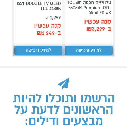
טלוויזיה חכמה "65 TCL
GOOGLE TV QLED דגם
OOGLE
65C61K Premium QD-
85P7K
TCL 43S5K
MiniLED 4K
4,790
1,299
₪
קנה עכשיו
קנה עכשיו
קנה 
ב-₪3,299
ב-₪1,249
ב-₪4,184
למידע ורכישה
למידע ורכישה
ל
הרשמו ותוכלו להיות
הראשונים לדעת על
מבצעים ודילים: