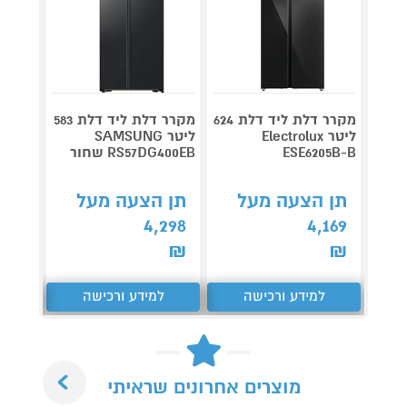
מקרר דלת ליד דלת 624
מקרר דלת ליד דלת 583
דג
ליטר Electrolux
ליטר SAMSUNG
MIL46
ESE6205B-B
RS57DG400EB שחור
נירוס
תן הצעה מעל
תן הצעה מעל
תן 
4,298
4,169
,950
₪
₪
₪
למידע ורכישה
למידע ורכישה
ל
Next
מוצרים אחרונים שראיתי