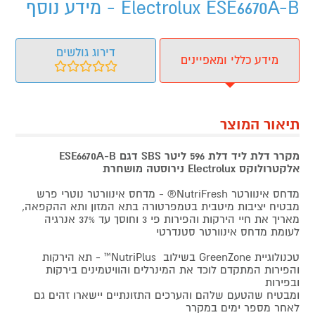
Electrolux ESE6670A-B - מידע נוסף
דירוג גולשים
מידע כללי ומאפיינים
תיאור המוצר
מקרר דלת ליד דלת 596 ליטר SBS דגם ESE6670A-B
אלקטרולוקס Electrolux נירוסטה מושחרת
מדחס אינוורטר NutriFresh® - מדחס אינוורטר נוטרי פרש
מבטיח יציבות מיטבית בטמפרטורה בתא המזון ותא ההקפאה,
מאריך את חיי הירקות והפירות פי 3 וחוסך עד 37% אנרגיה
לעומת מדחס אינוורטר סטנדרטי
טכנולוגיית GreenZone בשילוב NutriPlus™ - תא הירקות
והפירות המתקדם לוכד את המינרלים והוויטמינים בירקות
ובפירות
ומבטיח שהטעם שלהם והערכים התזונתיים יישארו זהים גם
לאחר מספר ימים במקרר