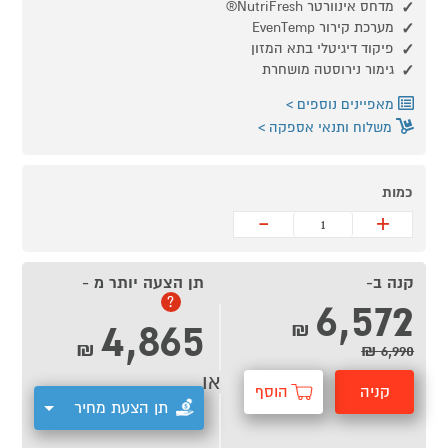
מדחס אינוורטר NutriFresh®
מערכת קירור EvenTemp
פיקוד דיגיטלי בתא המזון
גימור נירוסטה מושחרת
מאפיינים נוספים
משלוח ותנאי אספקה
כמות
-
+
קנה ב-
תן הצעה יותר מ -
6,572
?
4,865
₪
₪
6,990 ₪
או
קניה
הוסף
תן הצעת מחיר
מהירה
לסל