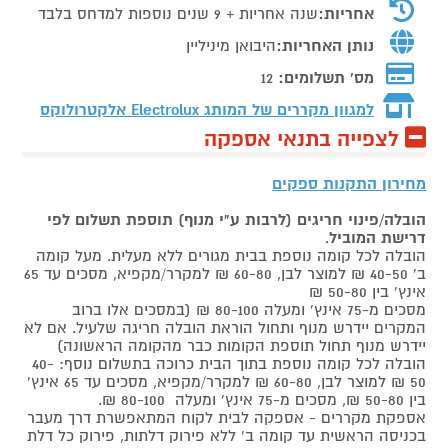
אחריות:
שנה אחריות + 9 שנים נוספות למדחס בלבד
נותן האחריות:
היבואן מיניליין
מס' תשלומים:
12
למגוון מקררים של המותג
Electrolux אלקטרולוקס
לצפייה בתנאי אספקה
מחירון התקנות ספקים
הובלה/פינוי חריגים (לרבות ע"י מנוף) תוספת תשלום לפי
דרישת המוביל
.
הובלה לכל קומה נוספת בבית מגורים ללא מעלית. מעל קומה
ב' 40-50 ₪ למוצר לבן, 60-80 ₪ למקרר/מקפיא, מסכים עד 65
אינץ' בין 50-80 ₪
מסכים מ-75 אינץ' ומעלה 80-100 ₪ (במסכים אלו ברוב
המקרים יידרש מנוף ותחול הוראת הובלה חריגה שלעיל. אם לא
יידרש מנוף תחול תוספת הקומות כבר מהקומה הראשונה)
הובלה לכל קומה נוספת בתוך הבית כרוכה בתשלום נוסף: 40-
50 ₪ למוצר לבן, 60-80 ₪ למקרר/מקפיא, מסכים עד 65 אינץ'
בין 50-80 ₪, מסכים מ-75 אינץ' ומעלה 80-100 ₪.
אספקת מקררים - אספקה לבית לקוח המתאפשרת דרך מעבר
בכניסה הראשית עד קומה ב' ללא פירוק דלתות, פירוק כל דלת