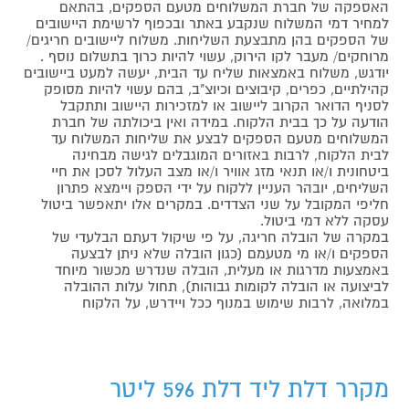
האספקה של חברת המשלוחים מטעם הספקים, בהתאם
למחיר דמי המשלוח שנקבע באתר ובכפוף לרשימת היישובים
של הספקים בהן מתבצעת השליחות. משלוח ליישובים חריגים/
מרוחקים/ מעבר לקו הירוק, עשוי להיות כרוך בתשלום נוסף .
יודגש, משלוח באמצאות שליח עד הבית, יעשה למעט ביישובים
קהילתיים, כפרים, קיבוצים וכיוצ"ב, בהם עשוי להיות מסופק
לסניף הדואר הקרוב ליישוב או למזכירות היישוב ותתקבל
הודעה על כך בבית הלקוח. במידה ואין ביכולתה של חברת
המשלוחים מטעם הספקים לבצע את שליחות המשלוח עד
לבית הלקוח, לרבות באזורים המוגבלים לגישה מבחינה
ביטחונית ו/או תנאי מזג אוויר ו/או מצב העלול לסכן את חיי
השליחים, יובהר העניין ללקוח על ידי הספק ויימצא פתרון
חליפי המקובל על שני הצדדים. במקרים אלו יתאפשר ביטול
עסקה ללא דמי ביטול.
במקרה של הובלה חריגה, על פי שיקול דעתם הבלעדי של
הספקים ו/או מי מטעמם (כגון הובלה שלא ניתן לבצעה
באמצעות מדרגות או מעלית, הובלה שנדרש מכשור מיוחד
לביצועה או הובלה לקומות גבוהות), תחול עלות ההובלה
במלואה, לרבות שימוש במנוף ככל ויידרש, על הלקוח
מקרר דלת ליד דלת 596 ליטר