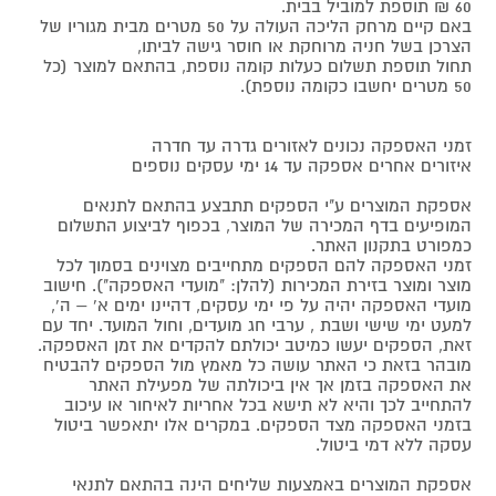
60 ₪ תוספת למוביל בבית.
באם קיים מרחק הליכה העולה על 50 מטרים מבית מגוריו של
הצרכן בשל חניה מרוחקת או חוסר גישה לביתו,
תחול תוספת תשלום כעלות קומה נוספת, בהתאם למוצר (כל
50 מטרים יחשבו כקומה נוספת).
זמני האספקה נכונים לאזורים גדרה עד חדרה
איזורים אחרים אספקה עד 14 ימי עסקים נוספים
אספקת המוצרים ע"י הספקים תתבצע בהתאם לתנאים
המופיעים בדף המכירה של המוצר, בכפוף לביצוע התשלום
כמפורט בתקנון האתר.
זמני האספקה להם הספקים מתחייבים מצוינים בסמוך לכל
מוצר ומוצר בזירת המכירות (להלן: "מועדי האספקה"). חישוב
מועדי האספקה יהיה על פי ימי עסקים, דהיינו ימים א' – ה',
למעט ימי שישי ושבת , ערבי חג מועדים, וחול המועד. יחד עם
זאת, הספקים יעשו כמיטב יכולתם להקדים את זמן האספקה.
מובהר בזאת כי האתר עושה כל מאמץ מול הספקים להבטיח
את האספקה בזמן אך אין ביכולתה של מפעילת האתר
להתחייב לכך והיא לא תישא בכל אחריות לאיחור או עיכוב
בזמני האספקה מצד הספקים. במקרים אלו יתאפשר ביטול
עסקה ללא דמי ביטול.
אספקת המוצרים באמצעות שליחים הינה בהתאם לתנאי