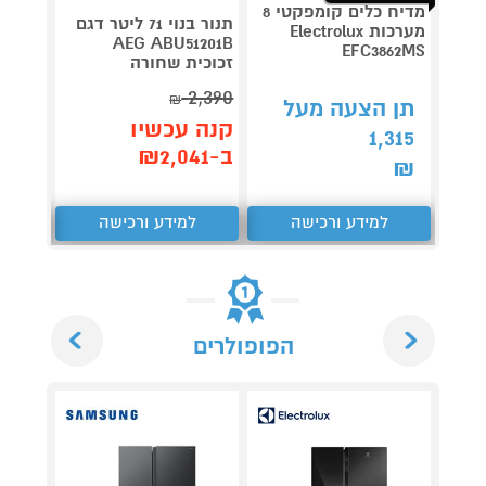
מדיח כלים קומפקטי 8
תנור בנוי 71 ליטר דגם
מערכות Electrolux
Roller
AEG ABU51201B
EFC3862MS
זכוכית שחורה
plete
3,990
2,390
₪
תן הצעה מעל
קנה עכשיו
קנה 
1,315
ב-₪2,041
ב-₪3,851
₪
למידע ורכישה
למידע ורכישה
ל
Next
Previous
הפופולרים