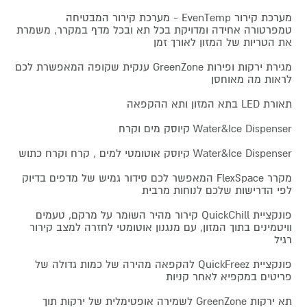
מערכת קירור EvenTemp - מערכת קירור המבטיחה
טמפרטורה אחידה ומדויקת בכל תא ובכל מדף במקרר, משמרת
את הטריות של המזון לאורך זמן
מגירת ירקות ופירות GreenZone ענקית שקופה המאפשרת לכם
לראות מה מאוחסן
תאורת LED בתא המזון ותא ההקפאה
Water&Ice Dispenser קיוסק מים וקרח
Water&Ice Dispenser קיוסק אוטומטי למים , קרח וקרח כתוש
מקרר FlexSpace המאפשר לכם סידור גמיש של מדפים בדיוק
לפי הדרישות שלכם לנוחות מרבית
פונקציית QuickChill קירור מהיר השומר על מרקם, טעמים
וויטמינים בתוך המזון, עם מנגנון אוטומטי לחזרה למצב קירור
רגיל
פונקציית QuickFreez להקפאה מהירה של כמות גדולה של
פריטים במקפיא לאחר קניות
תא ירקות GreenZone לשמירה אופטימלית של ירקות תוך