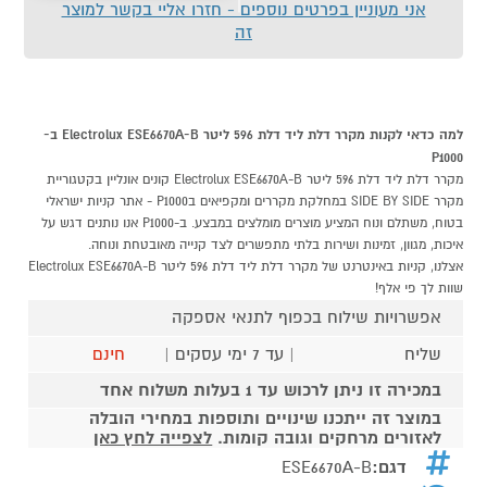
אני מעוניין בפרטים נוספים - חזרו אליי בקשר למוצר
זה
למה כדאי לקנות מקרר דלת ליד דלת 596 ליטר Electrolux ESE6670A-B ב-
P1000
מקרר דלת ליד דלת 596 ליטר Electrolux ESE6670A-B קונים אונליין בקטגוריית
מקרר SIDE BY SIDE במחלקת מקררים ומקפיאים בP1000 - אתר קניות ישראלי
בטוח, משתלם ונוח המציע מוצרים מומלצים במבצע. ב-P1000 אנו נותנים דגש על
איכות, מגוון, זמינות ושירות בלתי מתפשרים לצד קנייה מאובטחת ונוחה.
אצלנו, קניות באינטרנט של מקרר דלת ליד דלת 596 ליטר Electrolux ESE6670A-B
שוות לך פי אלף!
אפשרויות שילוח בכפוף לתנאי אספקה
שליח
| עד 7 ימי עסקים |
חינם
במכירה זו ניתן לרכוש עד 1 בעלות משלוח אחד
במוצר זה ייתכנו שינויים ותוספות במחירי הובלה
לאזורים מרחקים וגובה קומות.
לצפייה לחץ כאן
דגם:
ESE6670A-B