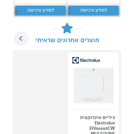
למידע ורכישה
למידע ורכישה
ל
Next
מוצרים אחרונים שראיתי
כיריים אינדוקציה
Electrolux
EIV64440CW
MULTIZONE