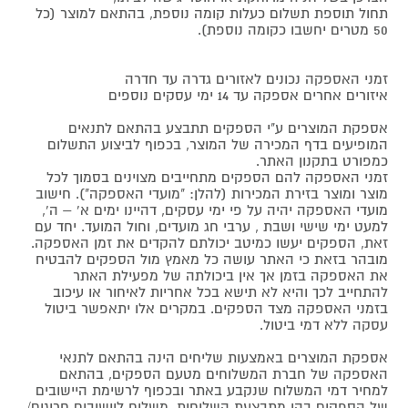
תחול תוספת תשלום כעלות קומה נוספת, בהתאם למוצר (כל
50 מטרים יחשבו כקומה נוספת).
זמני האספקה נכונים לאזורים גדרה עד חדרה
איזורים אחרים אספקה עד 14 ימי עסקים נוספים
אספקת המוצרים ע"י הספקים תתבצע בהתאם לתנאים
המופיעים בדף המכירה של המוצר, בכפוף לביצוע התשלום
כמפורט בתקנון האתר.
זמני האספקה להם הספקים מתחייבים מצוינים בסמוך לכל
מוצר ומוצר בזירת המכירות (להלן: "מועדי האספקה"). חישוב
מועדי האספקה יהיה על פי ימי עסקים, דהיינו ימים א' – ה',
למעט ימי שישי ושבת , ערבי חג מועדים, וחול המועד. יחד עם
זאת, הספקים יעשו כמיטב יכולתם להקדים את זמן האספקה.
מובהר בזאת כי האתר עושה כל מאמץ מול הספקים להבטיח
את האספקה בזמן אך אין ביכולתה של מפעילת האתר
להתחייב לכך והיא לא תישא בכל אחריות לאיחור או עיכוב
בזמני האספקה מצד הספקים. במקרים אלו יתאפשר ביטול
עסקה ללא דמי ביטול.
אספקת המוצרים באמצעות שליחים הינה בהתאם לתנאי
האספקה של חברת המשלוחים מטעם הספקים, בהתאם
למחיר דמי המשלוח שנקבע באתר ובכפוף לרשימת היישובים
של הספקים בהן מתבצעת השליחות. משלוח ליישובים חריגים/