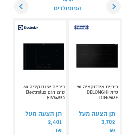
Next
Previous
הפופולרים
מארז ב
ואפי
במתנ
כיריים אינדוקציה 90
כיריים אינדוקציה 80
ס"מ DELONGHI
ס"מ דגם Electrolux
ס"
1604F
EIV84550
DIH1906F
תן הצעה מעל
תן הצעה מעל
תן 
,489
2,401
3,702
₪
₪
₪