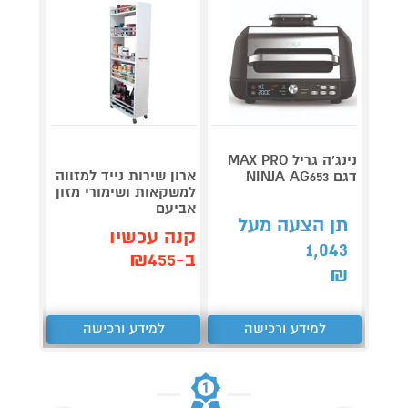
נינג’ה גריל MAX PRO
ארון שירות נייד למזווה
שואב 
דגם NINJA AG653
למשקאות ושימורי מזון
רובוט
אביעם
REAME L40
תן הצעה מעל
קנה עכשיו
קנה 
1,043
ב-₪455
ב-₪2,290
₪
למידע ורכישה
למידע ורכישה
ל