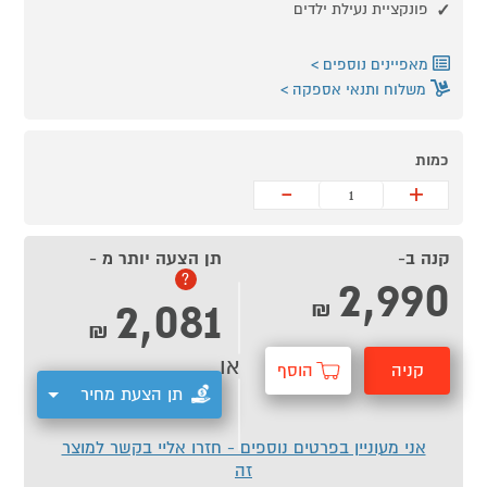
פונקציית נעילת ילדים
מאפיינים נוספים
משלוח ותנאי אספקה
כמות
-
+
קנה ב-
תן הצעה יותר מ -
2,990
?
2,081
₪
₪
או
קניה
הוסף
תן הצעת מחיר
מהירה
לסל
אני מעוניין בפרטים נוספים - חזרו אליי בקשר למוצר
זה