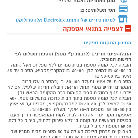
נותן האחריות:
היבואן מיניליין
מס' תשלומים:
12
למגוון כיריים של המותג
Electrolux אלקטרולוקס
לצפייה בתנאי אספקה
מחירון התקנות ספקים
הובלה/פינוי חריגים (לרבות ע"י מנוף) תוספת תשלום לפי
דרישת המוביל
.
הובלה לכל קומה נוספת בבית מגורים ללא מעלית. מעל קומה
ב' 40-50 ₪ למוצר לבן, 60-80 ₪ למקרר/מקפיא, מסכים עד 65
אינץ' בין 50-80 ₪
מסכים מ-75 אינץ' ומעלה 80-100 ₪ (במסכים אלו ברוב
המקרים יידרש מנוף ותחול הוראת הובלה חריגה שלעיל. אם לא
יידרש מנוף תחול תוספת הקומות כבר מהקומה הראשונה)
הובלה לכל קומה נוספת בתוך הבית כרוכה בתשלום נוסף: 40-
50 ₪ למוצר לבן, 60-80 ₪ למקרר/מקפיא, מסכים עד 65 אינץ'
בין 50-80 ₪, מסכים מ-75 אינץ' ומעלה 80-100 ₪.
אספקת מקררים - אספקה לבית לקוח המתאפשרת דרך מעבר
בכניסה הראשית עד קומה ב' ללא פירוק דלתות, פירוק כל דלת
60 ₪ תוספת למוביל בבית.
באם קיים מרחק הליכה העולה על 50 מטרים מבית מגוריו של
הצרכן בשל חניה מרוחקת או חוסר גישה לביתו,