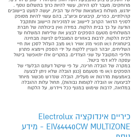
מרוחקים/ מעבר לקו הירוק, עשוי להיות כרוך בתשלום נוסף .
יודגש, משלוח באמצאות שליח עד הבית, יעשה למעט ביישובים
קהילתיים, כפרים, קיבוצים וכיוצ"ב, בהם עשוי להיות מסופק
לסניף הדואר הקרוב ליישוב או למזכירות היישוב ותתקבל
הודעה על כך בבית הלקוח. במידה ואין ביכולתה של חברת
המשלוחים מטעם הספקים לבצע את שליחות המשלוח עד
לבית הלקוח, לרבות באזורים המוגבלים לגישה מבחינה
ביטחונית ו/או תנאי מזג אוויר ו/או מצב העלול לסכן את חיי
השליחים, יובהר העניין ללקוח על ידי הספק ויימצא פתרון
חליפי המקובל על שני הצדדים. במקרים אלו יתאפשר ביטול
עסקה ללא דמי ביטול.
במקרה של הובלה חריגה, על פי שיקול דעתם הבלעדי של
הספקים ו/או מי מטעמם (כגון הובלה שלא ניתן לבצעה
באמצעות מדרגות או מעלית, הובלה שנדרש מכשור מיוחד
לביצועה או הובלה לקומות גבוהות), תחול עלות ההובלה
במלואה, לרבות שימוש במנוף ככל ויידרש, על הלקוח
כיריים אינדוקציה Electrolux
EIV64440CW MULTIZONE - מידע