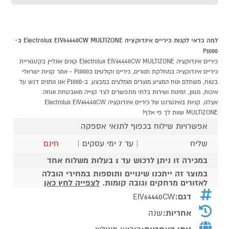
למה כדאי לקנות כיריים אינדוקציה Electrolux EIV64440CW MULTIZONE ב-
P1000
כיריים אינדוקציה Electrolux EIV64440CW MULTIZONE קונים אונליין בקטגוריית
כיריים אינדוקציה במחלקת תנורים, כיריים וקולטים בP1000 - אתר קניות ישראלי
בטוח, משתלם ונוח המציע מוצרים מומלצים במבצע. ב-P1000 אנו נותנים דגש על
איכות, מגוון, זמינות ושירות בלתי מתפשרים לצד קנייה מאובטחת ונוחה.
אצלנו, קניות באינטרנט של כיריים אינדוקציה Electrolux EIV64440CW
MULTIZONE שוות לך פי אלף!
אפשרויות שילוח בכפוף לתנאי אספקה
שליח
| עד 7 ימי עסקים |
חינם
במכירה זו ניתן לרכוש עד 1 בעלות משלוח אחד
במוצר זה ייתכנו שינויים ותוספות במחירי הובלה
לאזורים מרחקים וגובה קומות.
לצפייה לחץ כאן
דגם:
EIV64440CW
אחריות:
שנה