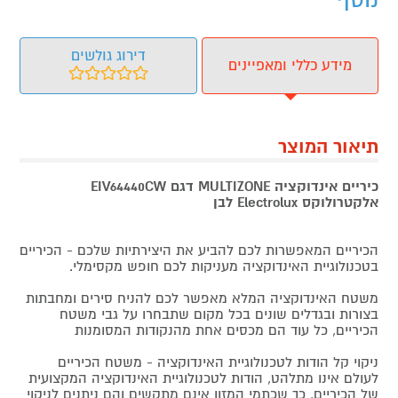
נוסף
דירוג גולשים
מידע כללי ומאפיינים
תיאור המוצר
כיריים אינדוקציה MULTIZONE דגם EIV64440CW
אלקטרולוקס Electrolux לבן
הכיריים המאפשרות לכם להביע את היצירתיות שלכם - הכיריים
בטכנולוגיית האינדוקציה מעניקות לכם חופש מקסימלי.
משטח האינדוקציה המלא מאפשר לכם להניח סירים ומחבתות
בצורות ובגדלים שונים בכל מקום שתבחרו על גבי משטח
הכיריים, כל עוד הם מכסים אחת מהנקודות המסומנות
ניקוי קל הודות לטכנולוגיית האינדוקציה - משטח הכיריים
לעולם אינו מתלהט, הודות לטכנולוגיית האינדוקציה המקצועית
של הכיריים, כך שכתמי המזון אינם מתקשים והם ניתנים לניקוי