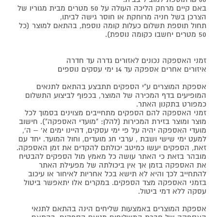
באם קיים מרחק הליכה העולה על 50 מטרים מבית מגוריו של
הצרכן בשל חניה מרוחקת או חוסר גישה לביתו,
תחול תוספת תשלום כעלות קומה נוספת, בהתאם למוצר (כל
50 מטרים יחשבו כקומה נוספת).
זמני האספקה נכונים לאזורים גדרה עד חדרה
איזורים אחרים אספקה עד 14 ימי עסקים נוספים
אספקת המוצרים ע"י הספקים תתבצע בהתאם לתנאים
המופיעים בדף המכירה של המוצר, בכפוף לביצוע התשלום
כמפורט בתקנון האתר.
זמני האספקה להם הספקים מתחייבים מצוינים בסמוך לכל
מוצר ומוצר בזירת המכירות (להלן: "מועדי האספקה"). חישוב
מועדי האספקה יהיה על פי ימי עסקים, דהיינו ימים א' – ה',
למעט ימי שישי ושבת , ערבי חג מועדים, וחול המועד. יחד עם
זאת, הספקים יעשו כמיטב יכולתם להקדים את זמן האספקה.
מובהר בזאת כי האתר עושה כל מאמץ מול הספקים להבטיח
את האספקה בזמן אך אין ביכולתה של מפעילת האתר
להתחייב לכך והיא לא תישא בכל אחריות לאיחור או עיכוב
בזמני האספקה מצד הספקים. במקרים אלו יתאפשר ביטול
עסקה ללא דמי ביטול.
אספקת המוצרים באמצעות שליחים הינה בהתאם לתנאי