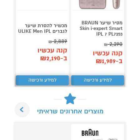
מסיר שיער BRAUN
מכשיר
מכשיר להסרת שיער
Skin i·expert Smart
לגברים ULIKE Men IPL
ht PRO
IPL 7 PL7253
2,889
₪
1,890
2,290
₪
קנה עכשיו
קנה עכשיו
קנה 
ב-₪2,190
ב-₪1,989
ב-₪1,601
למידע ורכישה
למידע ורכישה
ל
Next
מוצרים אחרונים שראיתי