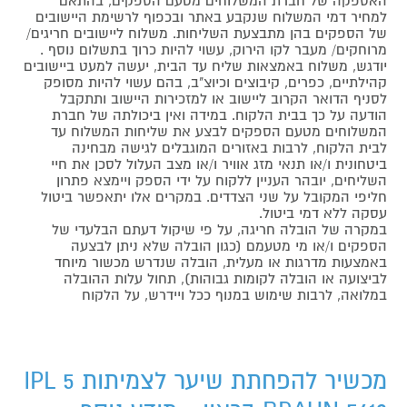
האספקה של חברת המשלוחים מטעם הספקים, בהתאם
למחיר דמי המשלוח שנקבע באתר ובכפוף לרשימת היישובים
של הספקים בהן מתבצעת השליחות. משלוח ליישובים חריגים/
מרוחקים/ מעבר לקו הירוק, עשוי להיות כרוך בתשלום נוסף .
יודגש, משלוח באמצאות שליח עד הבית, יעשה למעט ביישובים
קהילתיים, כפרים, קיבוצים וכיוצ"ב, בהם עשוי להיות מסופק
לסניף הדואר הקרוב ליישוב או למזכירות היישוב ותתקבל
הודעה על כך בבית הלקוח. במידה ואין ביכולתה של חברת
המשלוחים מטעם הספקים לבצע את שליחות המשלוח עד
לבית הלקוח, לרבות באזורים המוגבלים לגישה מבחינה
ביטחונית ו/או תנאי מזג אוויר ו/או מצב העלול לסכן את חיי
השליחים, יובהר העניין ללקוח על ידי הספק ויימצא פתרון
חליפי המקובל על שני הצדדים. במקרים אלו יתאפשר ביטול
עסקה ללא דמי ביטול.
במקרה של הובלה חריגה, על פי שיקול דעתם הבלעדי של
הספקים ו/או מי מטעמם (כגון הובלה שלא ניתן לבצעה
באמצעות מדרגות או מעלית, הובלה שנדרש מכשור מיוחד
לביצועה או הובלה לקומות גבוהות), תחול עלות ההובלה
במלואה, לרבות שימוש במנוף ככל ויידרש, על הלקוח
מכשיר להפחתת שיער לצמיתות IPL 5