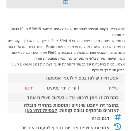
זה
למה כדאי לקנות מכשיר להפחתת שיער לצמיתות IPL 5 BRAUN 5412 בראון
ב-P1000
מכשיר להפחתת שיער לצמיתות IPL 5 BRAUN 5412 בראון קונים אונליין בקטגוריית
מכשירים להסרת שיער במחלקת מכשירי טיפוח בP1000 - אתר קניות ישראלי בטוח,
משתלם ונוח המציע מוצרים מומלצים במבצע. ב-P1000 אנו נותנים דגש על איכות,
מגוון, זמינות ושירות בלתי מתפשרים לצד קנייה מאובטחת ונוחה.
אצלנו, קניות באינטרנט של מכשיר להפחתת שיער לצמיתות IPL 5 BRAUN 5412
בראון שוות לך פי אלף!
אפשרויות שילוח בכפוף לתנאי אספקה
שליח
| עד 7 ימי עסקים |
חינם
במכירה זו ניתן לרכוש עד 1 בעלות משלוח אחד
במוצר זה ייתכנו שינויים ותוספות במחירי הובלה
לאזורים מרחקים וגובה קומות.
לצפייה לחץ כאן
דגם:
5412
אחריות:
5 שנים אחריות בכפוף לתעודת אחריות