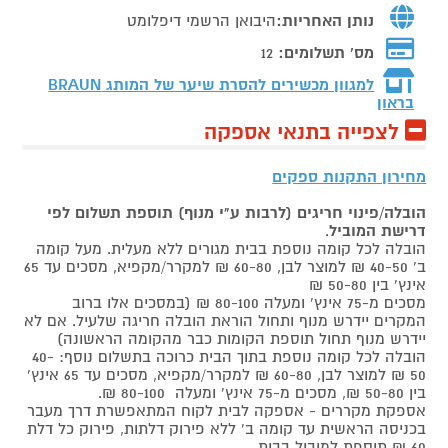
נותן האחריות:
היבואן הרשמי דיפלומט
מס' תשלומים:
12
למגוון מכשירים להסרת שיער של המותג
BRAUN
בראון
לצפייה בתנאי אספקה
מחירון התקנות ספקים
הובלה/פינוי חריגים (לרבות ע"י מנוף) תוספת תשלום לפי
דרישת המוביל
.
הובלה לכל קומה נוספת בבית מגורים ללא מעלית. מעל קומה
ב' 40-50 ₪ למוצר לבן, 60-80 ₪ למקרר/מקפיא, מסכים עד 65
אינץ' בין 50-80 ₪
מסכים מ-75 אינץ' ומעלה 80-100 ₪ (במסכים אלו ברוב
המקרים יידרש מנוף ותחול הוראת הובלה חריגה שלעיל. אם לא
יידרש מנוף תחול תוספת הקומות כבר מהקומה הראשונה)
הובלה לכל קומה נוספת בתוך הבית כרוכה בתשלום נוסף: 40-
50 ₪ למוצר לבן, 60-80 ₪ למקרר/מקפיא, מסכים עד 65 אינץ'
בין 50-80 ₪, מסכים מ-75 אינץ' ומעלה 80-100 ₪.
אספקת מקררים - אספקה לבית לקוח המתאפשרת דרך מעבר
בכניסה הראשית עד קומה ב' ללא פירוק דלתות, פירוק כל דלת
60 ₪ תוספת למוביל בבית.