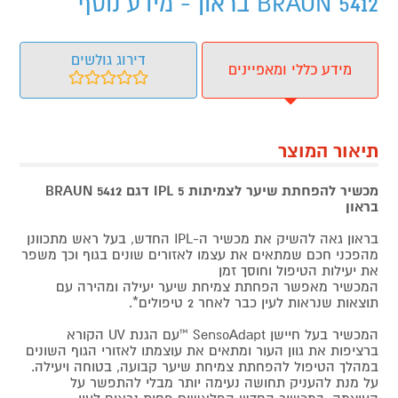
BRAUN 5412 בראון - מידע נוסף
דירוג גולשים
מידע כללי ומאפיינים
תיאור המוצר
מכשיר להפחתת שיער לצמיתות IPL 5 דגם BRAUN 5412
בראון
בראון גאה להשיק את מכשיר ה-IPL החדש, בעל ראש מתכוונן
מהפכני חכם שמתאים את עצמו לאזורים שונים בגוף וכך משפר
את יעילות הטיפול וחוסך זמן
המכשיר מאפשר הפחתת צמיחת שיער יעילה ומהירה עם
תוצאות שנראות לעין כבר לאחר 2 טיפולים*.
המכשיר בעל חיישן SensoAdapt ™עם הגנת UV הקורא
ברציפות את גוון העור ומתאים את עוצמתו לאזורי הגוף השונים
במהלך הטיפול להפחתת צמיחת שיער קבועה, בטוחה ויעילה.
על מנת להעניק תחושה נעימה יותר מבלי להתפשר על