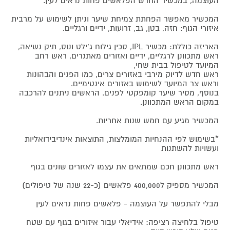
העוצמה, במכשיר החדש הפלאשים פחות נראים לעין.
המכשיר מאפשר הפחתת צמיחת שיער וניתן לשימוש על מרבית
איזורי הגוף: חזה, בטן, גב, זרועות, ידיים ורגליים.
האריזה כוללת: מכשיר IPL, סכין גילוח ג'ילט ונוס, תיק נשיאה,
ראש מתכוונן לרגליים, ידיים ואזורים מאתגרים, ראש רחב
המיועד לטיפול בבית שחי,
ראש חדש לדיוק מירבי באזורים צרים, כמו הפנים והבהונות
וראש צר המיועד לשימוש באזורים אינטימיים.
בנוסף, מסיר שיער קומפקטי לפנים. הראשים ניתנים להרכבה
במקום הראש המתכוונן.
המכשיר מגיע עם חמש שנות אחריות.
*בשימוש לפי ההנחיות המומלצות, התוצאות אינדיבידואליות
ועשויות להשתנות
ראש מתכוונן חכם שמתאים את עצמו לאזורים שונים בגוף
המכשיר מספיק ל400,000 פלאשים (כ-22 שנה של טיפולים)
מבלי להתפשר על העוצמה - פלאשים פחות נראים לעין
טיפול בלחיצה רציפה: אידיאלי עבור איזורים בגוף עם שטח