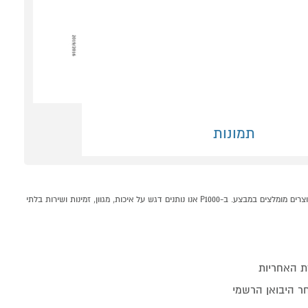
תמונות
מקרר אינטגרלי 294 ליטר דגם K 7743 מילה MIELE קונים אונליין בקטגוריית מקרר אינטגרלי במחלקת מקררים ומקפיאים בP1000 - אתר קניות ישראלי בטוח, משתלם ונוח המציע מוצרים מומלצים במבצע. ב-P1000 אנו נותנים דגש על איכות, מגוון, זמינות ושירות בלתי
ת האחריות
 היבואן הרשמי