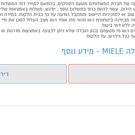
 של חברת המשלוחים מטעם הספקים, בהתאם למחיר דמי המשלוח ש
הירוק, עשוי להיות כרוך בתשלום נוסף . יודגש, משלוח באמצאות שליח
ליישוב או למזכירות היישוב ותתקבל הודעה על כך בבית הלקוח. במיד
בחינה ביטחונית ו/או תנאי מזג אוויר ו/או מצב העלול לסכן את חיי ה
 ללא דמי ביטול.
ו/או מי מטעמם (כגון הובלה שלא ניתן לבצעה באמצעות מדרגות או 
ף ככל ויידרש, על הלקוח
דירו