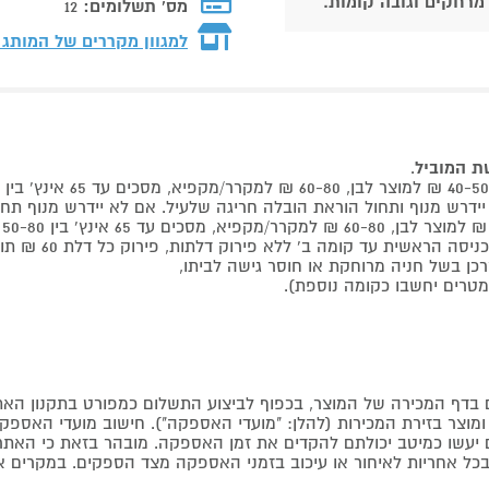
 מרחקים וגובה קומות.
מס' תשלומים:
12
למגוון מקררים של המותג
שת המוביל
.
 קומה ב' ללא פירוק דלתות, פירוק כל דלת 60 ₪ תוספת למוביל בבית.
דף המכירה של המוצר, בכפוף לביצוע התשלום כמפורט בתקנון האת
צר בזירת המכירות (להלן: "מועדי האספקה"). חישוב מועדי האספקה יה
קים יעשו כמיטב יכולתם להקדים את זמן האספקה. מובהר בזאת כי ה
כל אחריות לאיחור או עיכוב בזמני האספקה מצד הספקים. במקרים א