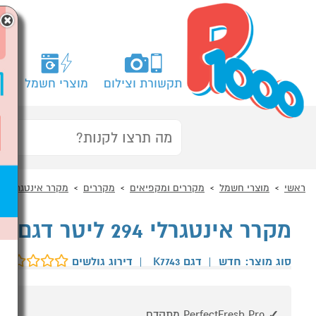
×
תקשורת וצילום
מוצרי חשמל
מח
ראשי
מוצרי חשמל
מקררים ומקפיאים
מקררים
מקרר אינטגרלי
מקרר אינטגרלי 294 ליטר דגם K 7743 מילה MIELE
סוג מוצר: חדש
|
דגם K7743
|
דירוג גולשים
PerfectFresh Pro מתקדם