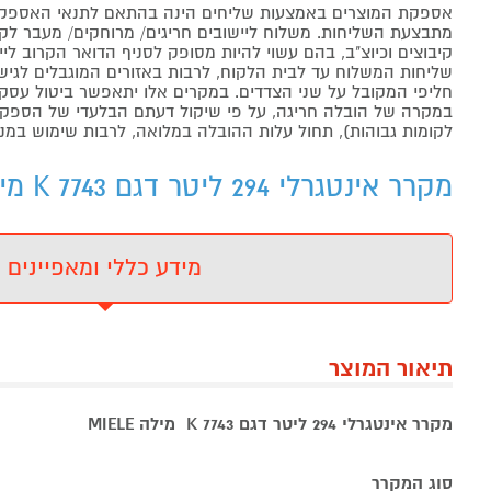
אספקת המוצרים באמצעות שליחים הינה בהתאם לתנאי האספקה
מתבצעת השליחות. משלוח ליישובים חריגים/ מרוחקים/ מעבר לקו 
קיבוצים וכיוצ"ב, בהם עשוי להיות מסופק לסניף הדואר הקרוב 
שליחות המשלוח עד לבית הלקוח, לרבות באזורים המוגבלים לגישה מ
חליפי המקובל על שני הצדדים. במקרים אלו יתאפשר ביטול עסקה
במקרה של הובלה חריגה, על פי שיקול דעתם הבלעדי של הספקים 
לקומות גבוהות), תחול עלות ההובלה במלואה, לרבות שימוש במנו
מקרר אינטגרלי 294 ליטר דגם K 7743 מילה MIELE - מידע נוסף
מידע כללי ומאפיינים
תיאור המוצר
מקרר אינטגרלי 294 ליטר דגם K 7743 מילה MIELE
סוג המקרר