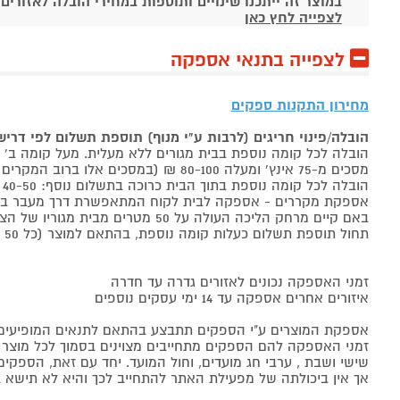
במוצר זה ייתכנו שינויים ותוספות במחירי הובלה לאזורים
לצפייה לחץ כאן
לצפייה בתנאי אספקה
מחירון התקנות ספקים
הובלה/פינוי חריגים (לרבות ע"י מנוף) תוספת תשלום לפי דרי
הובלה לכל קומה נוספת בבית מגורים ללא מעלית. מעל קומה ב' 40-50 ₪ למוצר לבן, 60-80 ₪ למקרר/מקפיא, מסכים עד 65 אינץ' בין 50-80 ₪
מסכים מ-75 אינץ' ומעלה 80-100 ₪ (במסכים אלו ברוב המקרים יידרש מנוף ותחול הוראת הובלה חריגה שלעיל. אם לא יידרש מנוף תחול תוספת הקומות כבר מהקומה הראשונה)
הובלה לכל קומה נוספת בתוך הבית כרוכה בתשלום נוסף: 40-50 ₪ למוצר לבן, 60-80 ₪ למקרר/מקפיא, מסכים עד 65 אינץ' בין 50-80 ₪, מסכים מ-75 אינץ' ומעלה 80-100 ₪.
אספקת מקררים - אספקה לבית לקוח המתאפשרת דרך מעבר בכניסה הראשית עד
באם קיים מרחק הליכה העולה על 50 מטרים מבית מגוריו של הצרכן בשל חניה מרוחקת או חוסר גישה לביתו,
תחול תוספת תשלום כעלות קומה נוספת, בהתאם למוצר (כל 50 מטרים יחשבו כקומה נוספת).
זמני האספקה נכונים לאזורים גדרה עד חדרה
איזורים אחרים אספקה עד 14 ימי עסקים נוספים
אספקת המוצרים ע"י הספקים תתבצע בהתאם לתנאים המופיעים ב
זמני האספקה להם הספקים מתחייבים מצוינים בסמוך לכל מוצר ומו
שישי ושבת , ערבי חג מועדים, וחול המועד. יחד עם זאת, הספ
אך אין ביכולתה של מפעילת האתר להתחייב לכך והיא לא תישא ב