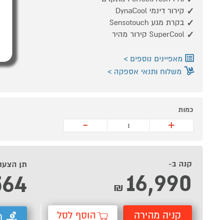
קירור דינמי DynaCool
בקרת מגע Sensotouch
SuperCool קירור מהיר
מאפיינים נוספים
משלוח ותנאי אספקה
כמות
-
+
קנה ב-
תן הצעה
16,990
564
₪
קניה מהירה
הוסף לסל
ת