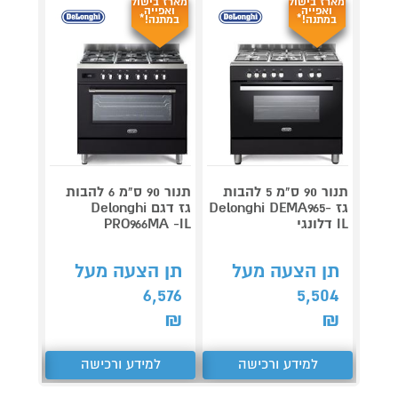
מארז בישול
מארז בישול
מארז ב
ואפייה
ואפייה
ואפי
במתנה!*
במתנה!*
במתנ
תנור 90 ס"מ 5 להבות
תנור 90 ס"מ 6 להבות
גז Delonghi DEMA965-
גז דגם Delonghi
IL דלונגי
PRO966MA -IL
X -IL
תן הצעה מעל
תן הצעה מעל
תן 
,576
6,576
5,504
₪
₪
₪
למידע ורכישה
למידע ורכישה
ל