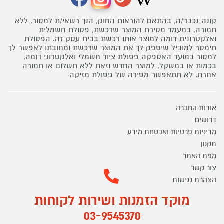
קונה נכבד/ה, בהתאם להוראות החוק, הנך רשאי/ת למסור, ללא
תמורה, במעמד מסירת המוצר שרכשת, פסולת חשמלית
ואלקטרונית דומה למוצר אותו רכשת בבית עסק זה. הפסולת
תימסר למוביל שיספק לך את המוצר שרכשת ומחובתו לאפשר לך
למסור במועד האספקה פסולת ציוד חשמלי ואלקטרוני דומה,
בכמות או במשקל, למוצר החדש וזאת ללא תשלום או תמורה
אחרת. לא תתאפשר מסירה של פסולת מזיקה
אודות החברה
דרושים
מדיניות פרטיות ואבטחת מידע
תקנון
מפת האתר
צור קשר
הצהרת נגישות
מוקד הזמנות ושירות לקוחות
03-9545370