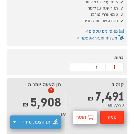
5 מבערי גז כולל ווק
תנור ענק 117 ליטר
2 מאווררי טורבו
דלת 3 שכבות זכוכית
מאפיינים נוספים
משלוח ותנאי אספקה
כמות
-
+
קנה ב-
תן הצעה יותר מ -
7,491
?
5,908
₪
₪
7,990 ₪
או
קניה
הוסף
תן הצעת מחיר
מהירה
לסל