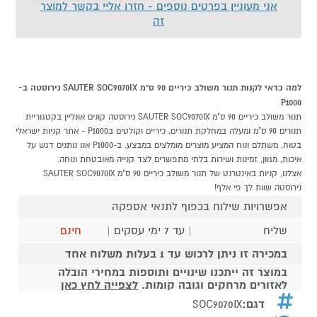
אני מעוניין בפרטים נוספים - חזרו אליי בקשר למוצר
זה
למה כדאי לקנות תנור משולב כיריים 90 ס"מ SAUTER SOC9070IX נירוסטה ב-
P1000
תנור משולב כיריים 90 ס"מ SAUTER SOC9070IX נירוסטה קונים אונליין בקטגוריית
תנורים 90 ס"מ ומעלה במחלקת תנורים, כיריים וקולטים בP1000 - אתר קניות ישראלי
בטוח, משתלם ונוח המציע מוצרים מומלצים במבצע. ב-P1000 אנו נותנים דגש על
איכות, מגוון, זמינות ושירות בלתי מתפשרים לצד קנייה מאובטחת ונוחה.
אצלנו, קניות באינטרנט של תנור משולב כיריים 90 ס"מ SAUTER SOC9070IX
נירוסטה שוות לך פי אלף!
אפשרויות שילוח בכפוף לתנאי אספקה
שליח
| עד 7 ימי עסקים |
חינם
במכירה זו ניתן לרכוש עד 1 בעלות משלוח אחד
במוצר זה ייתכנו שינויים ותוספות במחירי הובלה
לאזורים מרחקים וגובה קומות.
לצפייה לחץ כאן
דגם:
SOC9070IX