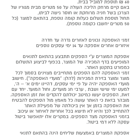
60 ₪ תוספת למוביל בבית.
באם קיים מרחק הליכה העולה על 50 מטרים מבית מגוריו של
הצרכן בשל חניה מרוחקת או חוסר גישה לביתו,
תחול תוספת תשלום כעלות קומה נוספת, בהתאם למוצר (כל
50 מטרים יחשבו כקומה נוספת).
זמני האספקה נכונים לאזורים גדרה עד חדרה
איזורים אחרים אספקה עד 14 ימי עסקים נוספים
אספקת המוצרים ע"י הספקים תתבצע בהתאם לתנאים
המופיעים בדף המכירה של המוצר, בכפוף לביצוע התשלום
כמפורט בתקנון האתר.
זמני האספקה להם הספקים מתחייבים מצוינים בסמוך לכל
מוצר ומוצר בזירת המכירות (להלן: "מועדי האספקה"). חישוב
מועדי האספקה יהיה על פי ימי עסקים, דהיינו ימים א' – ה',
למעט ימי שישי ושבת , ערבי חג מועדים, וחול המועד. יחד עם
זאת, הספקים יעשו כמיטב יכולתם להקדים את זמן האספקה.
מובהר בזאת כי האתר עושה כל מאמץ מול הספקים להבטיח
את האספקה בזמן אך אין ביכולתה של מפעילת האתר
להתחייב לכך והיא לא תישא בכל אחריות לאיחור או עיכוב
בזמני האספקה מצד הספקים. במקרים אלו יתאפשר ביטול
עסקה ללא דמי ביטול.
אספקת המוצרים באמצעות שליחים הינה בהתאם לתנאי