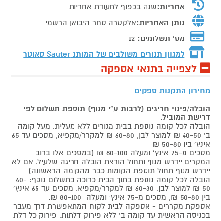
אחריות:
שנה בכפוף לתעודת אחריות
נותן האחריות:
אלקטרה סחר היבואן הרשמי
מס' תשלומים:
12
למגוון תנורים משולבים של המותג
Sauter סאוטר
לצפייה בתנאי אספקה
מחירון התקנות ספקים
הובלה/פינוי חריגים (לרבות ע"י מנוף) תוספת תשלום לפי
דרישת המוביל
.
הובלה לכל קומה נוספת בבית מגורים ללא מעלית. מעל קומה
ב' 40-50 ₪ למוצר לבן, 60-80 ₪ למקרר/מקפיא, מסכים עד 65
אינץ' בין 50-80 ₪
מסכים מ-75 אינץ' ומעלה 80-100 ₪ (במסכים אלו ברוב
המקרים יידרש מנוף ותחול הוראת הובלה חריגה שלעיל. אם לא
יידרש מנוף תחול תוספת הקומות כבר מהקומה הראשונה)
הובלה לכל קומה נוספת בתוך הבית כרוכה בתשלום נוסף: 40-
50 ₪ למוצר לבן, 60-80 ₪ למקרר/מקפיא, מסכים עד 65 אינץ'
בין 50-80 ₪, מסכים מ-75 אינץ' ומעלה 80-100 ₪.
אספקת מקררים - אספקה לבית לקוח המתאפשרת דרך מעבר
בכניסה הראשית עד קומה ב' ללא פירוק דלתות, פירוק כל דלת