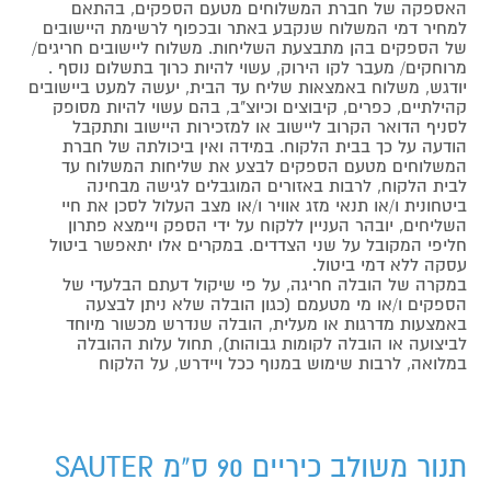
האספקה של חברת המשלוחים מטעם הספקים, בהתאם
למחיר דמי המשלוח שנקבע באתר ובכפוף לרשימת היישובים
של הספקים בהן מתבצעת השליחות. משלוח ליישובים חריגים/
מרוחקים/ מעבר לקו הירוק, עשוי להיות כרוך בתשלום נוסף .
יודגש, משלוח באמצאות שליח עד הבית, יעשה למעט ביישובים
קהילתיים, כפרים, קיבוצים וכיוצ"ב, בהם עשוי להיות מסופק
לסניף הדואר הקרוב ליישוב או למזכירות היישוב ותתקבל
הודעה על כך בבית הלקוח. במידה ואין ביכולתה של חברת
המשלוחים מטעם הספקים לבצע את שליחות המשלוח עד
לבית הלקוח, לרבות באזורים המוגבלים לגישה מבחינה
ביטחונית ו/או תנאי מזג אוויר ו/או מצב העלול לסכן את חיי
השליחים, יובהר העניין ללקוח על ידי הספק ויימצא פתרון
חליפי המקובל על שני הצדדים. במקרים אלו יתאפשר ביטול
עסקה ללא דמי ביטול.
במקרה של הובלה חריגה, על פי שיקול דעתם הבלעדי של
הספקים ו/או מי מטעמם (כגון הובלה שלא ניתן לבצעה
באמצעות מדרגות או מעלית, הובלה שנדרש מכשור מיוחד
לביצועה או הובלה לקומות גבוהות), תחול עלות ההובלה
במלואה, לרבות שימוש במנוף ככל ויידרש, על הלקוח
תנור משולב כיריים 90 ס"מ SAUTER