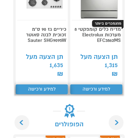
מהנמכרים ביותר
מדיח כלים קומפקטי 8
כיריים גז 90 ס"מ
קולט א
מערכות Electrolux
זכוכית לבנה סאוטר
דג
EFC3862MS
Sauter SHG9095W
אליקה ICA
תן הצעה מעל
תן הצעה מעל
תן 
,548
1,635
1,315
₪
₪
₪
למידע ורכישה
למידע ורכישה
ל
Next
Previous
הפופולרים