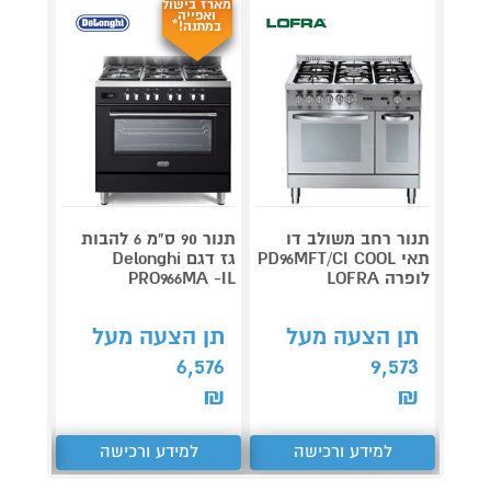
מארז בישול
מארז ב
ואפייה
ואפי
במתנה!*
במתנ
תנור רחב משולב דו
תנור 90 ס"מ 6 להבות
תאי PD96MFT/CI COOL
גז דגם Delonghi
לופרה LOFRA
PRO966MA -IL
 P-IL
תן הצעה מעל
תן הצעה מעל
תן 
,734
6,576
9,573
₪
₪
₪
למידע ורכישה
למידע ורכישה
ל