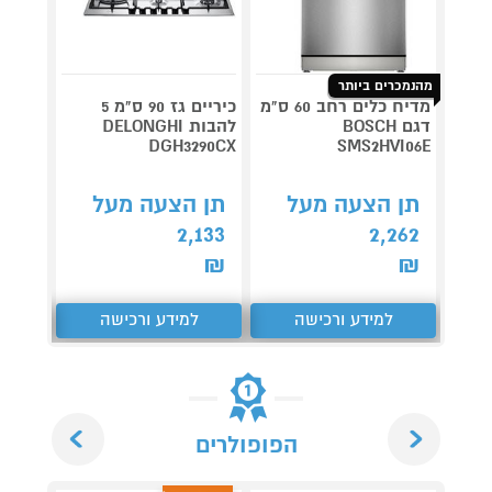
מהנמכרים ביותר
מדיח כלים רחב 60 ס"מ
כיריים גז 90 ס"מ 5
דגם BOSCH
להבות DELONGHI
G-802
DGH3290CX
SMS2HVI06E
תן 
תן הצעה מעל
תן הצעה מעל
,941
2,133
2,262
₪
₪
₪
למידע ורכישה
למידע ורכישה
ל
Next
Previous
הפופולרים