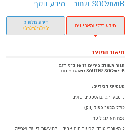
SOC9070B שחור - מידע נוסף
דירוג גולשים
מידע כללי ומאפיינים
תיאור המוצר
תנור משולב כיריים גז 90 ס"מ דגם
SOC9070B
SAUTER
סאוטר
שחור
מאפייני הכיריים:
5 מבערי גז בהספקים שונים
כולל מבער כפול (ווק)
נפח תא 117 ליטר
2 מאווררי טורבו לפיזור חום אחיד – לתוצאות בישול ואפייה