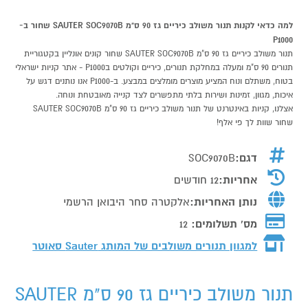
למה כדאי לקנות תנור משולב כיריים גז 90 ס"מ SAUTER SOC9070B שחור ב-
P1000
תנור משולב כיריים גז 90 ס"מ SAUTER SOC9070B שחור קונים אונליין בקטגוריית
תנורים 90 ס"מ ומעלה במחלקת תנורים, כיריים וקולטים בP1000 - אתר קניות ישראלי
בטוח, משתלם ונוח המציע מוצרים מומלצים במבצע. ב-P1000 אנו נותנים דגש על
איכות, מגוון, זמינות ושירות בלתי מתפשרים לצד קנייה מאובטחת ונוחה.
אצלנו, קניות באינטרנט של תנור משולב כיריים גז 90 ס"מ SAUTER SOC9070B
שחור שוות לך פי אלף!
דגם:
SOC9070B
אחריות:
12 חודשים
נותן האחריות:
אלקטרה סחר היבואן הרשמי
מס' תשלומים:
12
למגוון תנורים משולבים של המותג
Sauter סאוטר
תנור משולב כיריים גז 90 ס"מ SAUTER